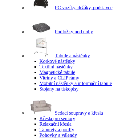
PC vozíky, držáky, podstavce
Podložky pod nohy
Tabule a nástěnky
Korkové nástěnky
Textilní nástěnky
Magnetické tabule
Vitríny a CLIP rámy
Mobilní nástěnky a informační tabule
Stojany na tiskopisy
Sedací soupravy a křesla
Křesla pro seniory
Relaxační křesla
Taburety a pouffy
Pohovky a válendy