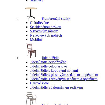
Skládací
Konferenční stolky
Celodřevěné
Se skleněnou deskou
S kovovým rámem
Na kovových nohách
Mobilní
Jídelní židle
Jídelní židle celodřevěné
Jídelní židle celoplastové
Jídelní židle s kovovými nohami
Jídelní židle s plastovým sedákem a opěrákem
Jídelní židle s dřevěným sedákem a opěrákem
Barové židle
Jídelní židle s čalouněným sedákem