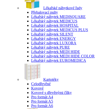
Lékařské nábytkové řady
Přebalovací pulty
Lékařský nábytek MEDISQUARE
Lékařský nábytek MEDICUS
Lékařský nábytek HOSPITAL
Lékařský nábytek MEDICUS PLUS
Lékařský nábytek SILENT
Lékařský nábytek ENERGY
Lékařský nábytek LUXORA
Lékařský nábytek PURE
Lékařský nábytek MEDI HIDE
Lékařský nábytek MEDI HIDE COLOR
Lékařský nábytek EUROMEDICA
Kartotéky
Celodřevěné
Kovové
Kovové s dřevěnými čílky
Pro formát A4
Pro formát A5
Pro formát A6