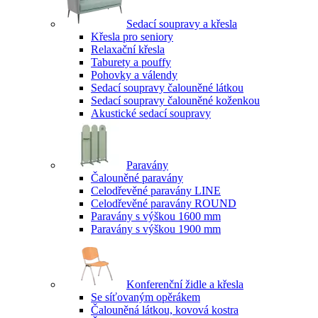
Sedací soupravy a křesla
Křesla pro seniory
Relaxační křesla
Taburety a pouffy
Pohovky a válendy
Sedací soupravy čalouněné látkou
Sedací soupravy čalouněné koženkou
Akustické sedací soupravy
Paravány
Čalouněné paravány
Celodřevěné paravány LINE
Celodřevěné paravány ROUND
Paravány s výškou 1600 mm
Paravány s výškou 1900 mm
Konferenční židle a křesla
Se síťovaným opěrákem
Čalouněná látkou, kovová kostra