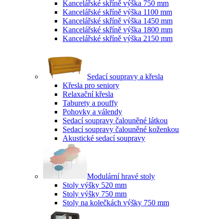
Kancelářské skříně výška 750 mm
Kancelářské skříně výška 1100 mm
Kancelářské skříně výška 1450 mm
Kancelářské skříně výška 1800 mm
Kancelářské skříně výška 2150 mm
Sedací soupravy a křesla
Křesla pro seniory
Relaxační křesla
Taburety a pouffy
Pohovky a válendy
Sedací soupravy čalouněné látkou
Sedací soupravy čalouněné koženkou
Akustické sedací soupravy
Modulární hravé stoly
Stoly výšky 520 mm
Stoly výšky 750 mm
Stoly na kolečkách výšky 750 mm