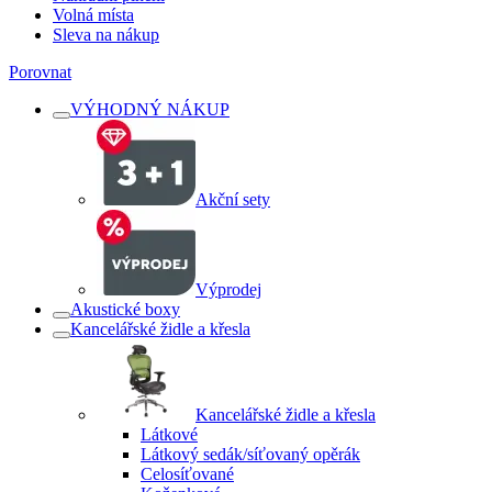
Volná místa
Sleva na nákup
Porovnat
VÝHODNÝ NÁKUP
Akční sety
Výprodej
Akustické boxy
Kancelářské židle a křesla
Kancelářské židle a křesla
Látkové
Látkový sedák/síťovaný opěrák
Celosíťované