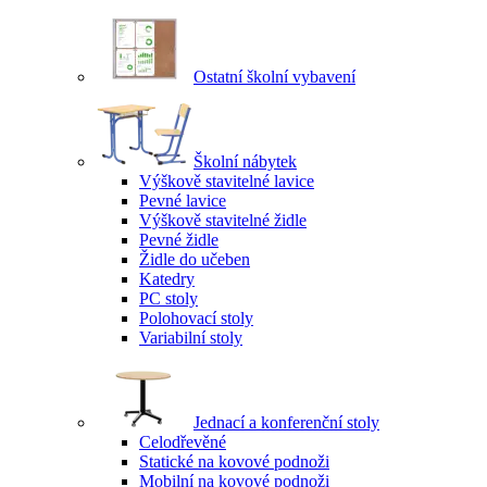
Ostatní školní vybavení
Školní nábytek
Výškově stavitelné lavice
Pevné lavice
Výškově stavitelné židle
Pevné židle
Židle do učeben
Katedry
PC stoly
Polohovací stoly
Variabilní stoly
Jednací a konferenční stoly
Celodřevěné
Statické na kovové podnoži
Mobilní na kovové podnoži