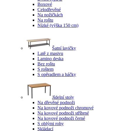
Boxové
Celodřevěné
Na nožičkách
Na roštu
Nízké (výška 150 cm)
Šatní lavičky
Latě z masivu
Lamino deska
Bez roštu
S roštem
S opěradlem a háčky
Jídelní stoly
Na dřevěné podnoži
Na kovové podnoži chromové
Na kovové podnoži stříbrné
Na kovové podnoži černé
S oblými rohy
Skládací