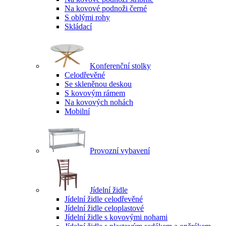
Na kovové podnoži černé
S oblými rohy
Skládací
Konferenční stolky
Celodřevěné
Se skleněnou deskou
S kovovým rámem
Na kovových nohách
Mobilní
Provozní vybavení
Jídelní židle
Jídelní židle celodřevěné
Jídelní židle celoplastové
Jídelní židle s kovovými nohami