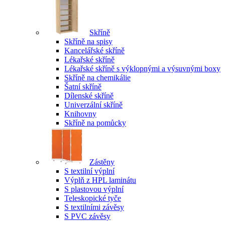
Skříně
Skříně na spisy
Kancelářské skříně
Lékařské skříně
Lékařské skříně s výklopnými a výsuvnými boxy
Skříně na chemikálie
Šatní skříně
Dílenské skříně
Univerzální skříně
Knihovny
Skříně na pomůcky
Zástěny
S textilní výplní
Výplň z HPL laminátu
S plastovou výplní
Teleskopické tyče
S textilními závěsy
S PVC závěsy