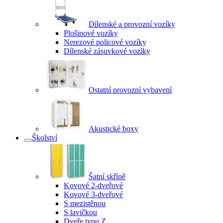
Dílenské a provozní vozíky
Plošinové vozíky
Nerezové policové vozíky
Dílenské zásuvkové vozíky
Ostatní provozní vybavení
Akustické boxy
Školství
Šatní skříně
Kovové 2-dveřové
Kovové 3-dveřové
S mezistěnou
S lavičkou
Dveře typu Z