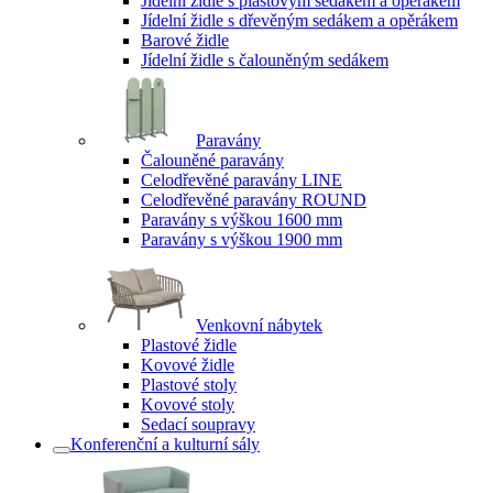
Jídelní židle s plastovým sedákem a opěrákem
Jídelní židle s dřevěným sedákem a opěrákem
Barové židle
Jídelní židle s čalouněným sedákem
Paravány
Čalouněné paravány
Celodřevěné paravány LINE
Celodřevěné paravány ROUND
Paravány s výškou 1600 mm
Paravány s výškou 1900 mm
Venkovní nábytek
Plastové židle
Kovové židle
Plastové stoly
Kovové stoly
Sedací soupravy
Konferenční a kulturní sály