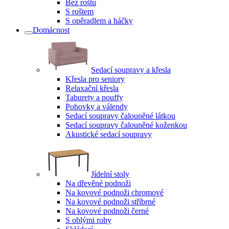
Bez roštu
S roštem
S opěradlem a háčky
Domácnost
Sedací soupravy a křesla
Křesla pro seniory
Relaxační křesla
Taburety a pouffy
Pohovky a válendy
Sedací soupravy čalouněné látkou
Sedací soupravy čalouněné koženkou
Akustické sedací soupravy
Jídelní stoly
Na dřevěné podnoži
Na kovové podnoži chromové
Na kovové podnoži stříbrné
Na kovové podnoži černé
S oblými rohy