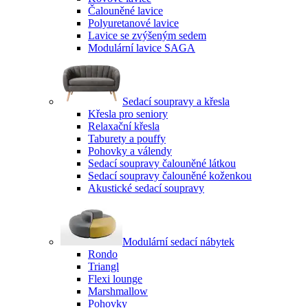
Čalouněné lavice
Polyuretanové lavice
Lavice se zvýšeným sedem
Modulární lavice SAGA
Sedací soupravy a křesla
Křesla pro seniory
Relaxační křesla
Taburety a pouffy
Pohovky a válendy
Sedací soupravy čalouněné látkou
Sedací soupravy čalouněné koženkou
Akustické sedací soupravy
Modulární sedací nábytek
Rondo
Triangl
Flexi lounge
Marshmallow
Pohovky