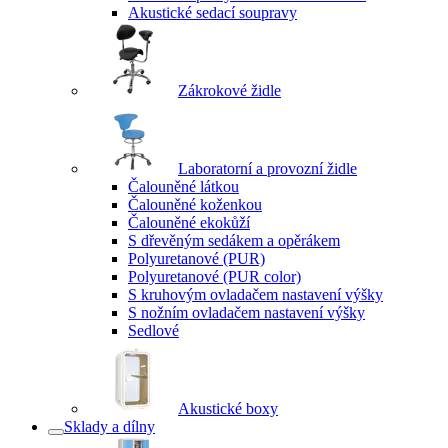
Akustické sedací soupravy
Zákrokové židle
Laboratorní a provozní židle
Čalouněné látkou
Čalouněné koženkou
Čalouněné ekokůží
S dřevěným sedákem a opěrákem
Polyuretanové (PUR)
Polyuretanové (PUR color)
S kruhovým ovladačem nastavení výšky
S nožním ovladačem nastavení výšky
Sedlové
Akustické boxy
Sklady a dílny