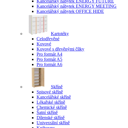
Kancelářský nábytek ENERGY FUTURE
Kancelářský nábytek ENERGY MEETING
Kancelářský nábytek OFFICE HIDE
Kartotéky
Celodřevěné
Kovové
Kovové s dřevěnými čílky
Pro formát A4
Pro formát A5
Pro formát A6
Skříně
Spisové skříně
Kancelářské skříně
Lékařské skříně
Chemické skříně
Šatní skříně
Dílenské skříně
Univerzální skříně
Knihovny