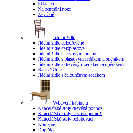
Skládací
Na centrální noze
Zvýšené
Jídelní židle
Jídelní židle celodřevěné
Jídelní židle celoplastové
Jídelní židle s kovovými nohami
Jídelní židle s plastovým sedákem a opěrákem
Jídelní židle s dřevěným sedákem a opěrákem
Barové židle
Jídelní židle s čalouněným sedákem
Vybavení kabinetů
Kancelářské stoly dřevěná podnož
Kancelářské stoly kovová podnož
Kancelářské stoly polohovací
Kontejner
Doplňky