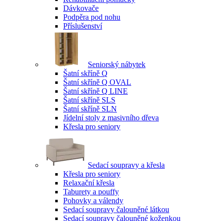
Dávkovače
Podpěra pod nohu
Příslušenství
Seniorský nábytek
Šatní skříně Q
Šatní skříně Q OVAL
Šatní skříně Q LINE
Šatní skříně SLS
Šatní skříně SLN
Jídelní stoly z masivního dřeva
Křesla pro seniory
Sedací soupravy a křesla
Křesla pro seniory
Relaxační křesla
Taburety a pouffy
Pohovky a válendy
Sedací soupravy čalouněné látkou
Sedací soupravy čalouněné koženkou