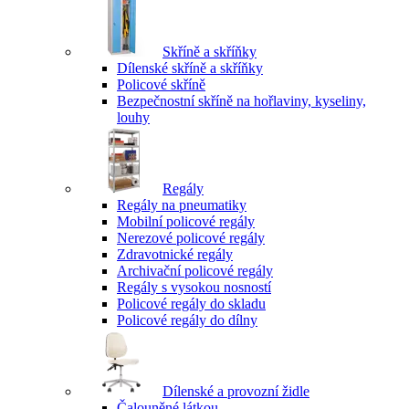
Skříně a skříňky
Dílenské skříně a skříňky
Policové skříně
Bezpečnostní skříně na hořlaviny, kyseliny,
louhy
Regály
Regály na pneumatiky
Mobilní policové regály
Nerezové policové regály
Zdravotnické regály
Archivační policové regály
Regály s vysokou nosností
Policové regály do skladu
Policové regály do dílny
Dílenské a provozní židle
Čalouněné látkou