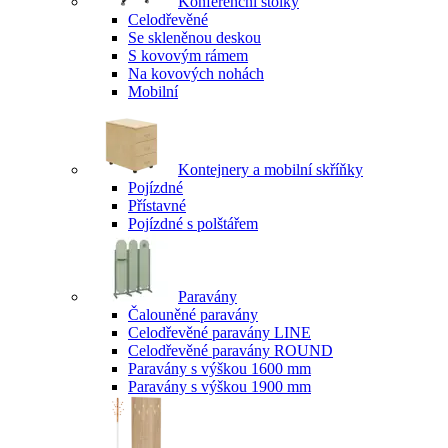
Konferenční stolky
Celodřevěné
Se skleněnou deskou
S kovovým rámem
Na kovových nohách
Mobilní
Kontejnery a mobilní skříňky
Pojízdné
Přístavné
Pojízdné s polštářem
Paravány
Čalouněné paravány
Celodřevěné paravány LINE
Celodřevěné paravány ROUND
Paravány s výškou 1600 mm
Paravány s výškou 1900 mm