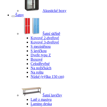
Akustické boxy
Šatny
Šatní skříně
Kovové 2-dveřové
Kovové 3-dveřové
S mezistěnou
S lavičkou
Dveře typu Z
Boxové
Celodřevěné
Na nožičkách
Na roštu
Nízké (výška 150 cm)
Šatní lavičky
Latě z masivu
Lamino deska