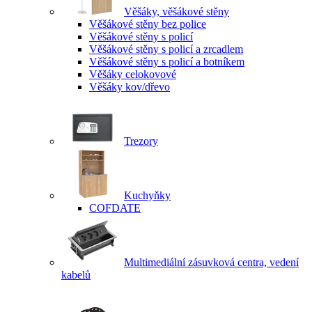
Věšáky, věšákové stěny
Věšákové stěny bez police
Věšákové stěny s policí
Věšákové stěny s policí a zrcadlem
Věšákové stěny s policí a botníkem
Věšáky celokovové
Věšáky kov/dřevo
Trezory
Kuchyňky
COFDATE
Multimediální zásuvková centra, vedení
kabelů