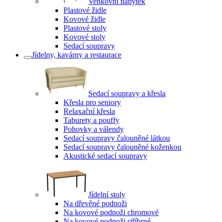
Venkovní nábytek
Plastové židle
Kovové židle
Plastové stoly
Kovové stoly
Sedací soupravy
Jídelny, kavárny a restaurace
Sedací soupravy a křesla
Křesla pro seniory
Relaxační křesla
Taburety a pouffy
Pohovky a válendy
Sedací soupravy čalouněné látkou
Sedací soupravy čalouněné koženkou
Akustické sedací soupravy
Jídelní stoly
Na dřevěné podnoži
Na kovové podnoži chromové
Na kovové podnoži stříbrné