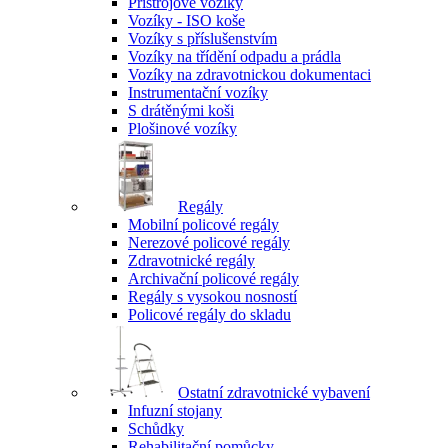
Přístrojové vozíky
Vozíky - ISO koše
Vozíky s příslušenstvím
Vozíky na třídění odpadu a prádla
Vozíky na zdravotnickou dokumentaci
Instrumentační vozíky
S drátěnými koši
Plošinové vozíky
Regály
Mobilní policové regály
Nerezové policové regály
Zdravotnické regály
Archivační policové regály
Regály s vysokou nosností
Policové regály do skladu
Ostatní zdravotnické vybavení
Infuzní stojany
Schůdky
Rehabilitační pomůcky