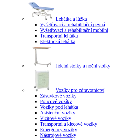
Lehátka a lůžka
Vyšetřovací a rehabilitační pevná
Vyšetřovací a rehabilitační mobilní
Transportní lehátka
Elektrická lehátka
Jídelní stolky a noční stolky
Vozíky pro zdravotnictví
Zásuvkové vozíky
Policové vozíky
Vozíky pod lehátka
Asistenční vozíky
Vizitové vozíky
Transportní a klecové vozíky
Emergency vozíky
Nástrojové vozíky