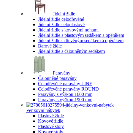
Jídelní židle
Jídelní židle celodřevěné
Jídelní židle celoplastové
Jídelní židle s kovovými nohami
Jídelní židle s plastovým sedákem a opěrákem
Jídelní židle s dřevěným sedákem a opěrákem
Barové židle
Jídelní židle s čalouněným sedákem
Paravány
Čalouněné paravány
Celodřevěné paravány LINE
Celodřevěné paravány ROUND
Paravány s výškou 1600 mm
Paravány s výškou 1900 mm
Venkovní nábytek
Plastové židle
Kovové židle
Plastové stoly
Kovové stoly