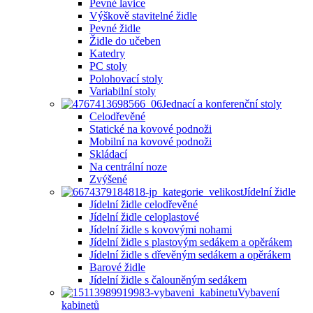
Pevné lavice
Výškově stavitelné židle
Pevné židle
Židle do učeben
Katedry
PC stoly
Polohovací stoly
Variabilní stoly
Jednací a konferenční stoly
Celodřevěné
Statické na kovové podnoži
Mobilní na kovové podnoži
Skládací
Na centrální noze
Zvýšené
Jídelní židle
Jídelní židle celodřevěné
Jídelní židle celoplastové
Jídelní židle s kovovými nohami
Jídelní židle s plastovým sedákem a opěrákem
Jídelní židle s dřevěným sedákem a opěrákem
Barové židle
Jídelní židle s čalouněným sedákem
Vybavení
kabinetů