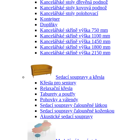
Kancelářské stoly dřevěná podnož
Kancelářské stoly kovová podnož
Kancelářské stoly polohovací
Kontejner
Doplňky
Kancelářské skříně výška 750 mm
Kancelářské skříně výška 1100 mm
Kancelářské skříně výška 1450 mm
Kancelářské skříně výška 1800 mm
Kancelářské skříně výška 2150 mm
Sedací soupravy a křesla
Křesla pro seniory
Relaxační křesla
Taburety a pouffy
Pohovky a válendy
Sedací soupravy čalouněné látkou
Sedací soupravy čalouněné koženkou
Akustické sedací soupravy