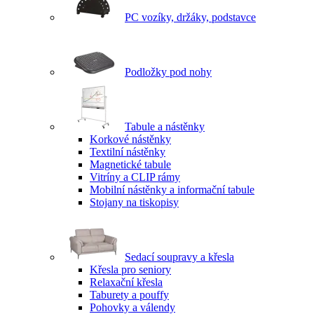
PC vozíky, držáky, podstavce
Podložky pod nohy
Tabule a nástěnky
Korkové nástěnky
Textilní nástěnky
Magnetické tabule
Vitríny a CLIP rámy
Mobilní nástěnky a informační tabule
Stojany na tiskopisy
Sedací soupravy a křesla
Křesla pro seniory
Relaxační křesla
Taburety a pouffy
Pohovky a válendy