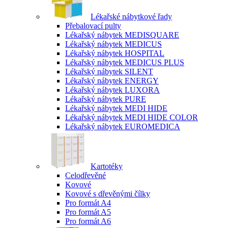
Lékařské nábytkové řady
Přebalovací pulty
Lékařský nábytek MEDISQUARE
Lékařský nábytek MEDICUS
Lékařský nábytek HOSPITAL
Lékařský nábytek MEDICUS PLUS
Lékařský nábytek SILENT
Lékařský nábytek ENERGY
Lékařský nábytek LUXORA
Lékařský nábytek PURE
Lékařský nábytek MEDI HIDE
Lékařský nábytek MEDI HIDE COLOR
Lékařský nábytek EUROMEDICA
Kartotéky
Celodřevěné
Kovové
Kovové s dřevěnými čílky
Pro formát A4
Pro formát A5
Pro formát A6