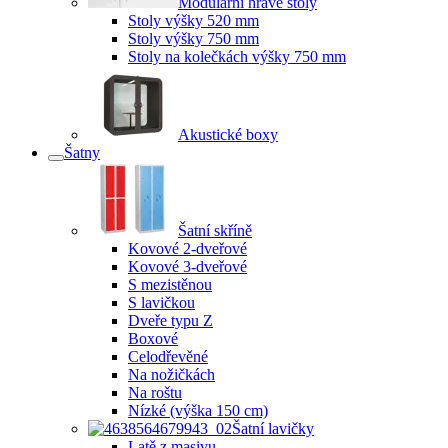
Modulární hravé stoly
Stoly výšky 520 mm
Stoly výšky 750 mm
Stoly na kolečkách výšky 750 mm
Akustické boxy
Šatny
Šatní skříně
Kovové 2-dveřové
Kovové 3-dveřové
S mezistěnou
S lavičkou
Dveře typu Z
Boxové
Celodřevěné
Na nožičkách
Na roštu
Nízké (výška 150 cm)
Šatní lavičky
Latě z masivu