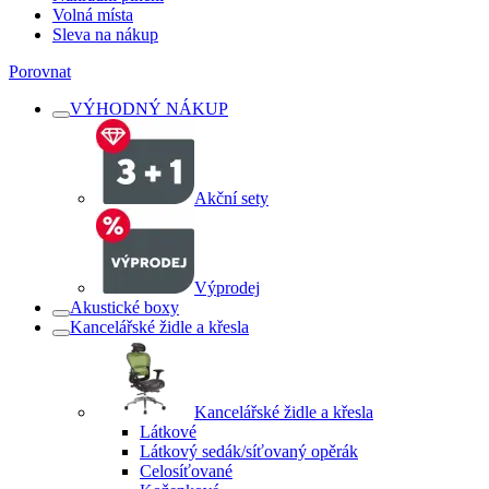
Volná místa
Sleva na nákup
Porovnat
VÝHODNÝ NÁKUP
Akční sety
Výprodej
Akustické boxy
Kancelářské židle a křesla
Kancelářské židle a křesla
Látkové
Látkový sedák/síťovaný opěrák
Celosíťované