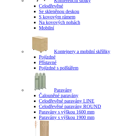
Konferenční stolky
Celodřevěné
Se skleněnou deskou
S kovovým rámem
Na kovových nohách
Mobilní
Kontejnery a mobilní skříňky
Pojízdné
Přístavné
Pojízdné s polštářem
Paravány
Čalouněné paravány
Celodřevěné paravány LINE
Celodřevěné paravány ROUND
Paravány s výškou 1600 mm
Paravány s výškou 1900 mm