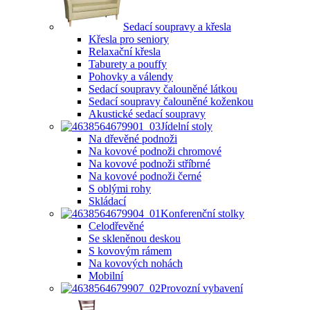
Sedací soupravy a křesla
Křesla pro seniory
Relaxační křesla
Taburety a pouffy
Pohovky a válendy
Sedací soupravy čalouněné látkou
Sedací soupravy čalouněné koženkou
Akustické sedací soupravy
Jídelní stoly
Na dřevěné podnoži
Na kovové podnoži chromové
Na kovové podnoži stříbrné
Na kovové podnoži černé
S oblými rohy
Skládací
Konferenční stolky
Celodřevěné
Se skleněnou deskou
S kovovým rámem
Na kovových nohách
Mobilní
Provozní vybavení