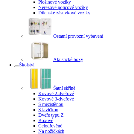
Plošinové vozíky
Nerezové policové vozíky
Dílenské zásuvkové vozíky
Ostatní provozní vybavení
Akustické boxy
Školství
Šatní skříně
Kovové 2-dveřové
Kovové 3-dveřové
S mezistěnou
S lavičkou
Dveře typu Z
Boxové
Celodřevěné
Na nožičkách