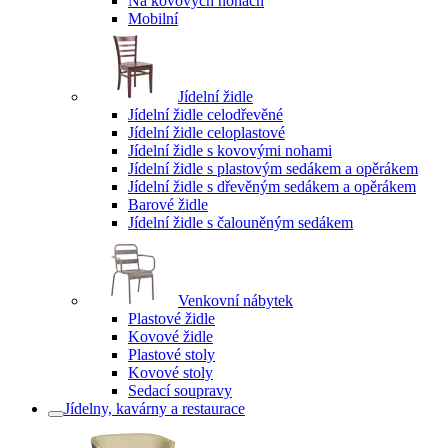
Na kovových nohách
Mobilní
Jídelní židle
Jídelní židle celodřevěné
Jídelní židle celoplastové
Jídelní židle s kovovými nohami
Jídelní židle s plastovým sedákem a opěrákem
Jídelní židle s dřevěným sedákem a opěrákem
Barové židle
Jídelní židle s čalouněným sedákem
Venkovní nábytek
Plastové židle
Kovové židle
Plastové stoly
Kovové stoly
Sedací soupravy
Jídelny, kavárny a restaurace