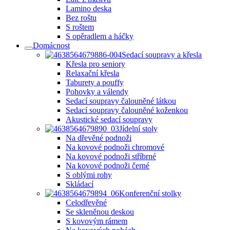
Lamino deska
Bez roštu
S roštem
S opěradlem a háčky
Domácnost
Sedací soupravy a křesla
Křesla pro seniory
Relaxační křesla
Taburety a pouffy
Pohovky a válendy
Sedací soupravy čalouněné látkou
Sedací soupravy čalouněné koženkou
Akustické sedací soupravy
Jídelní stoly
Na dřevěné podnoži
Na kovové podnoži chromové
Na kovové podnoži stříbrné
Na kovové podnoži černé
S oblými rohy
Skládací
Konferenční stolky
Celodřevěné
Se skleněnou deskou
S kovovým rámem