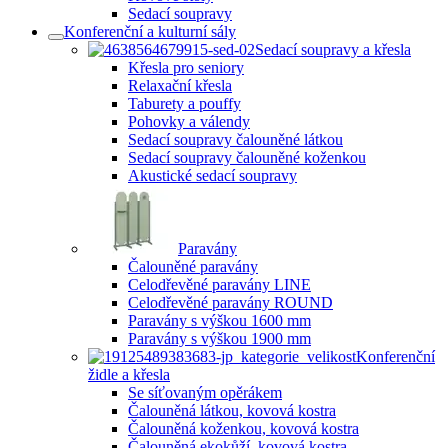
Sedací soupravy
Konferenční a kulturní sály
Sedací soupravy a křesla
Křesla pro seniory
Relaxační křesla
Taburety a pouffy
Pohovky a válendy
Sedací soupravy čalouněné látkou
Sedací soupravy čalouněné koženkou
Akustické sedací soupravy
Paravány
Čalouněné paravány
Celodřevěné paravány LINE
Celodřevěné paravány ROUND
Paravány s výškou 1600 mm
Paravány s výškou 1900 mm
Konferenční
židle a křesla
Se síťovaným opěrákem
Čalouněná látkou, kovová kostra
Čalouněná koženkou, kovová kostra
Čalouněná ekokůží, kovová kostra