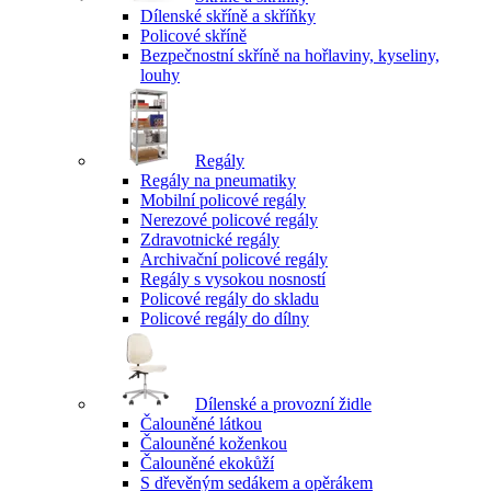
Dílenské skříně a skříňky
Policové skříně
Bezpečnostní skříně na hořlaviny, kyseliny,
louhy
Regály
Regály na pneumatiky
Mobilní policové regály
Nerezové policové regály
Zdravotnické regály
Archivační policové regály
Regály s vysokou nosností
Policové regály do skladu
Policové regály do dílny
Dílenské a provozní židle
Čalouněné látkou
Čalouněné koženkou
Čalouněné ekokůží
S dřevěným sedákem a opěrákem