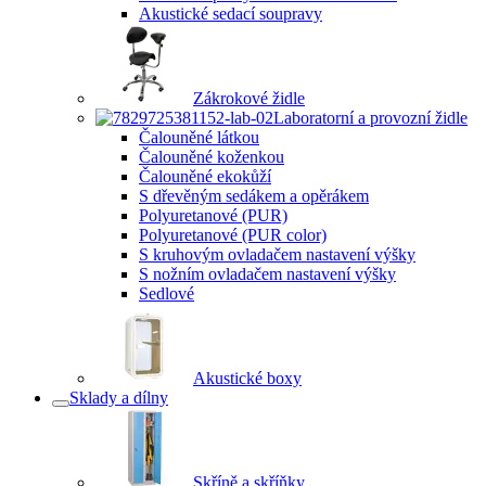
Akustické sedací soupravy
Zákrokové židle
Laboratorní a provozní židle
Čalouněné látkou
Čalouněné koženkou
Čalouněné ekokůží
S dřevěným sedákem a opěrákem
Polyuretanové (PUR)
Polyuretanové (PUR color)
S kruhovým ovladačem nastavení výšky
S nožním ovladačem nastavení výšky
Sedlové
Akustické boxy
Sklady a dílny
Skříně a skříňky