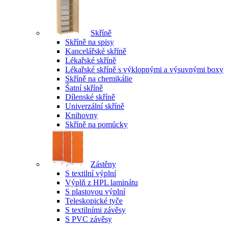
Skříně
Skříně na spisy
Kancelářské skříně
Lékařské skříně
Lékařské skříně s výklopnými a výsuvnými boxy
Skříně na chemikálie
Šatní skříně
Dílenské skříně
Univerzální skříně
Knihovny
Skříně na pomůcky
Zástěny
S textilní výplní
Výplň z HPL laminátu
S plastovou výplní
Teleskopické tyče
S textilními závěsy
S PVC závěsy