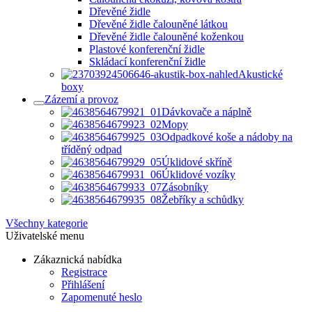
Dřevěné židle
Dřevěné židle čalouněné látkou
Dřevěné židle čalouněné koženkou
Plastové konferenční židle
Skládací konferenční židle
Akustické
boxy
Zázemí a provoz
Dávkovače a náplně
Mopy
Odpadkové koše a nádoby na
tříděný odpad
Úklidové skříně
Úklidové vozíky
Zásobníky
Žebříky a schůdky
Všechny kategorie
Uživatelské menu
Zákaznická nabídka
Registrace
Přihlášení
Zapomenuté heslo