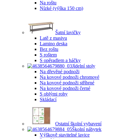
Na roštu
Nízké (výška 150 cm)
Šatní lavičky
Latě z masivu
Lamino deska
Bez roštu
S roštem
S opěradlem a háčky
Jídelní stoly
Na dřevěné podnoži
Na kovové podnoži chromové
Na kovové podnoži stříbrné
Na kovové podnoži černé
S oblými rohy
Skládací
Ostatní školní vybavení
Školní nábytek
Výškově stavitelné lavice