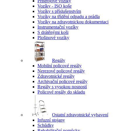
Přístrojové vozíky
Vozíky - ISO koše
Vozíky s příslušenstvím
Vozíky na třídění odpadu a prádla
Vozíky na zdravotnickou dokumentaci
Instrumentační vozíky
S drátěnými koši
Plošinové vozíky
Regály
Mobilní policové regály
Nerezové policové regály
Zdravotnické regály
Archivační policové regály
Regály s vysokou nosností
Policové regály do skladu
Ostatní zdravotnické vybavení
Infuzní stojany
Schůdky
Rehabilitační pomůcky