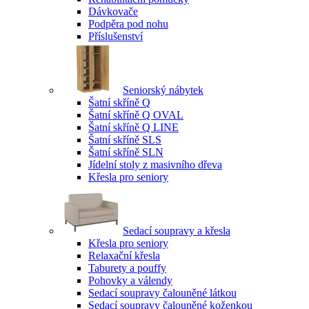
Dávkovače
Podpěra pod nohu
Příslušenství
Seniorský nábytek
Šatní skříně Q
Šatní skříně Q OVAL
Šatní skříně Q LINE
Šatní skříně SLS
Šatní skříně SLN
Jídelní stoly z masivního dřeva
Křesla pro seniory
Sedací soupravy a křesla
Křesla pro seniory
Relaxační křesla
Taburety a pouffy
Pohovky a válendy
Sedací soupravy čalouněné látkou
Sedací soupravy čalouněné koženkou