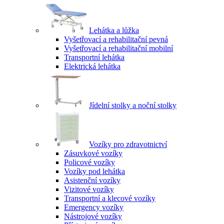
Lehátka a lůžka
Vyšetřovací a rehabilitační pevná
Vyšetřovací a rehabilitační mobilní
Transportní lehátka
Elektrická lehátka
Jídelní stolky a noční stolky
Vozíky pro zdravotnictví
Zásuvkové vozíky
Policové vozíky
Vozíky pod lehátka
Asistenční vozíky
Vizitové vozíky
Transportní a klecové vozíky
Emergency vozíky
Nástrojové vozíky