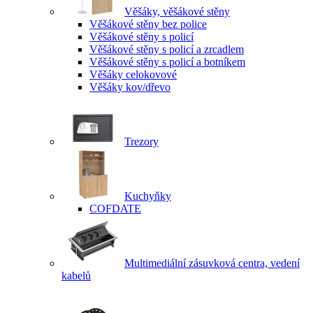
Věšáky, věšákové stěny
Věšákové stěny bez police
Věšákové stěny s policí
Věšákové stěny s policí a zrcadlem
Věšákové stěny s policí a botníkem
Věšáky celokovové
Věšáky kov/dřevo
Trezory
Kuchyňky
COFDATE
Multimediální zásuvková centra, vedení
kabelů