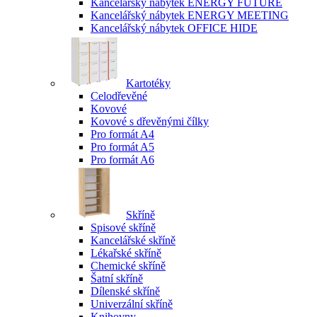
Kancelářský nábytek ENERGY FUTURE
Kancelářský nábytek ENERGY MEETING
Kancelářský nábytek OFFICE HIDE
Kartotéky
Celodřevěné
Kovové
Kovové s dřevěnými čílky
Pro formát A4
Pro formát A5
Pro formát A6
Skříně
Spisové skříně
Kancelářské skříně
Lékařské skříně
Chemické skříně
Šatní skříně
Dílenské skříně
Univerzální skříně
Knihovny