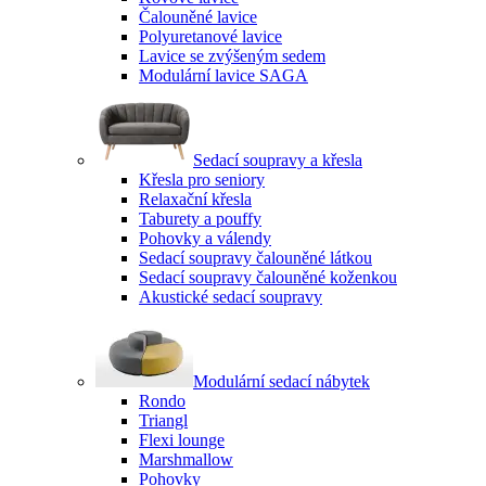
Čalouněné lavice
Polyuretanové lavice
Lavice se zvýšeným sedem
Modulární lavice SAGA
Sedací soupravy a křesla
Křesla pro seniory
Relaxační křesla
Taburety a pouffy
Pohovky a válendy
Sedací soupravy čalouněné látkou
Sedací soupravy čalouněné koženkou
Akustické sedací soupravy
Modulární sedací nábytek
Rondo
Triangl
Flexi lounge
Marshmallow
Pohovky