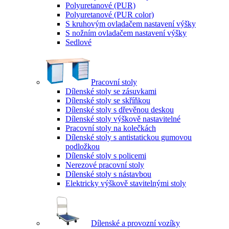
Polyuretanové (PUR)
Polyuretanové (PUR color)
S kruhovým ovladačem nastavení výšky
S nožním ovladačem nastavení výšky
Sedlové
Pracovní stoly
Dílenské stoly se zásuvkami
Dílenské stoly se skříňkou
Dílenské stoly s dřevěnou deskou
Dílenské stoly výškově nastavitelné
Pracovní stoly na kolečkách
Dílenské stoly s antistatickou gumovou
podložkou
Dílenské stoly s policemi
Nerezové pracovní stoly
Dílenské stoly s nástavbou
Elektricky výškově stavitelnými stoly
Dílenské a provozní vozíky