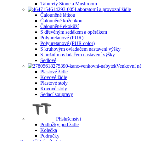
Taburety Stone a Mushroom
Laboratorní a provozní židle
Čalouněné látkou
Čalouněné koženkou
Čalouněné ekokůží
S dřevěným sedákem a opěrákem
Polyuretanové (PUR)
Polyuretanové (PUR color)
S kruhovým ovladačem nastavení výšky
S nožním ovladačem nastavení výšky
Sedlové
Venkovní n
Plastové židle
Kovové židle
Plastové stoly
Kovové stoly
Sedací soupravy
Příslušenství
Podložky pod židle
Kolečka
Područky