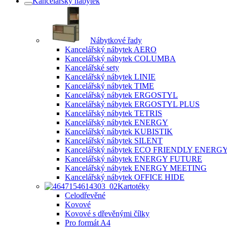
Kancelářský nábytek
Nábytkové řady
Kancelářský nábytek AERO
Kancelářský nábytek COLUMBA
Kancelářské sety
Kancelářský nábytek LINIE
Kancelářský nábytek TIME
Kancelářský nábytek ERGOSTYL
Kancelářský nábytek ERGOSTYL PLUS
Kancelářský nábytek TETRIS
Kancelářský nábytek ENERGY
Kancelářský nábytek KUBISTIK
Kancelářský nábytek SILENT
Kancelářský nábytek ECO FRIENDLY ENERG
Kancelářský nábytek ENERGY FUTURE
Kancelářský nábytek ENERGY MEETING
Kancelářský nábytek OFFICE HIDE
Kartotéky
Celodřevěné
Kovové
Kovové s dřevěnými čílky
Pro formát A4