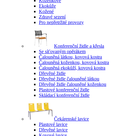
Koženkové
Ekokůže
Kožené
Zdravé sezení
Pro nepřetržité provozy
Konferenční židle a křesla
Se síťovaným opěrákem
Čalouněná látkou, kovová kostra
Čalouněná koženkou, kovová kostra
Čalouněná ekokůží, kovová kostra
Dřevěné židle
Dřevěné židle čalouněné látkou
Dřevěné židle čalouněné koženkou
Plastové konferenční židle
Skládací konferenční židle
Čekárenské lavice
Plastové lavice
Dřevěné lavice
Kovové lavice