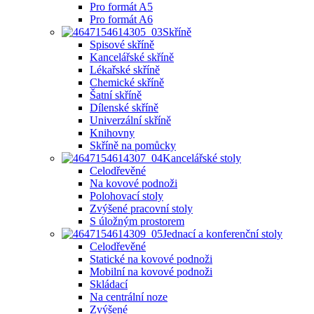
Pro formát A5
Pro formát A6
Skříně
Spisové skříně
Kancelářské skříně
Lékařské skříně
Chemické skříně
Šatní skříně
Dílenské skříně
Univerzální skříně
Knihovny
Skříně na pomůcky
Kancelářské stoly
Celodřevěné
Na kovové podnoži
Polohovací stoly
Zvýšené pracovní stoly
S úložným prostorem
Jednací a konferenční stoly
Celodřevěné
Statické na kovové podnoži
Mobilní na kovové podnoži
Skládací
Na centrální noze
Zvýšené