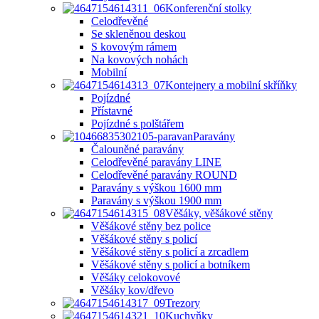
Konferenční stolky
Celodřevěné
Se skleněnou deskou
S kovovým rámem
Na kovových nohách
Mobilní
Kontejnery a mobilní skříňky
Pojízdné
Přístavné
Pojízdné s polštářem
Paravány
Čalouněné paravány
Celodřevěné paravány LINE
Celodřevěné paravány ROUND
Paravány s výškou 1600 mm
Paravány s výškou 1900 mm
Věšáky, věšákové stěny
Věšákové stěny bez police
Věšákové stěny s policí
Věšákové stěny s policí a zrcadlem
Věšákové stěny s policí a botníkem
Věšáky celokovové
Věšáky kov/dřevo
Trezory
Kuchyňky