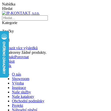
Nabídka
Hledat
Kategorie
Značky
Blog
Zobrazit více výsledků
Nenalezeny žádné produkty.
Kontakt
Porovnat
Přihlásit
Košík
O nás
Showroom
Výroba
Inspirace
Naše služby
Naše katalogy
Obchodní podmínky
Projekt
Náhradní plnění