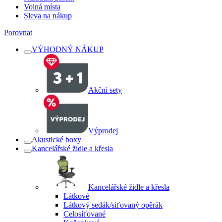
Volná místa
Sleva na nákup
Porovnat
VÝHODNÝ NÁKUP
Akční sety
Výprodej
Akustické boxy
Kancelářské židle a křesla
Kancelářské židle a křesla
Látkové
Látkový sedák/síťovaný opěrák
Celosíťované