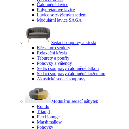
Čalouněné lavice
Polyuretanové lavice
Lavice se zvýšeným sedem
Modulární lavice SAGA
Sedací soupravy a křesla
Křesla pro seniory
Relaxační křesla
Taburety a pouffy
Pohovky a válendy
Sedací soupravy čalouněné látkou
Sedací soupravy čalouněné koženkou
Akustické sedací soupravy
Modulární sedací nábytek
Rondo
Triangl
Flexi lounge
Marshmallow
Pohovky