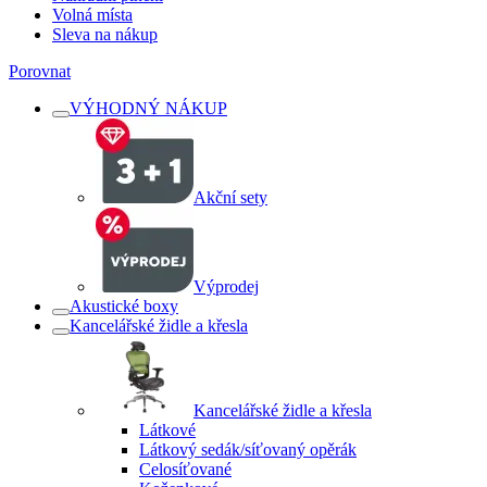
Volná místa
Sleva na nákup
Porovnat
VÝHODNÝ NÁKUP
Akční sety
Výprodej
Akustické boxy
Kancelářské židle a křesla
Kancelářské židle a křesla
Látkové
Látkový sedák/síťovaný opěrák
Celosíťované