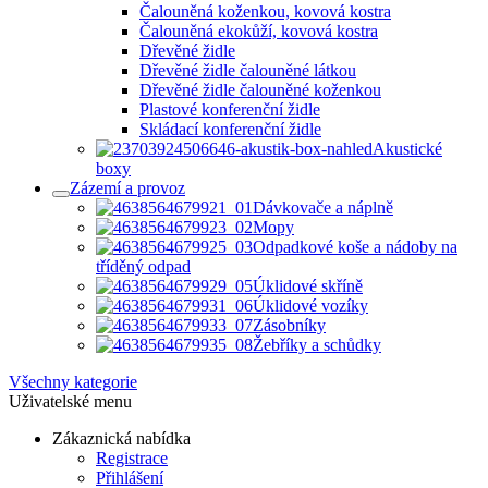
Čalouněná koženkou, kovová kostra
Čalouněná ekokůží, kovová kostra
Dřevěné židle
Dřevěné židle čalouněné látkou
Dřevěné židle čalouněné koženkou
Plastové konferenční židle
Skládací konferenční židle
Akustické
boxy
Zázemí a provoz
Dávkovače a náplně
Mopy
Odpadkové koše a nádoby na
tříděný odpad
Úklidové skříně
Úklidové vozíky
Zásobníky
Žebříky a schůdky
Všechny kategorie
Uživatelské menu
Zákaznická nabídka
Registrace
Přihlášení