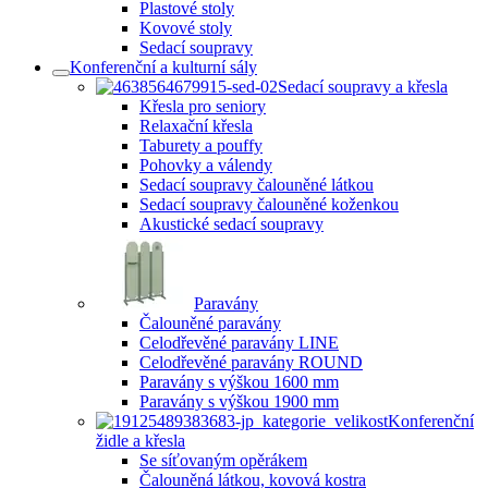
Plastové stoly
Kovové stoly
Sedací soupravy
Konferenční a kulturní sály
Sedací soupravy a křesla
Křesla pro seniory
Relaxační křesla
Taburety a pouffy
Pohovky a válendy
Sedací soupravy čalouněné látkou
Sedací soupravy čalouněné koženkou
Akustické sedací soupravy
Paravány
Čalouněné paravány
Celodřevěné paravány LINE
Celodřevěné paravány ROUND
Paravány s výškou 1600 mm
Paravány s výškou 1900 mm
Konferenční
židle a křesla
Se síťovaným opěrákem
Čalouněná látkou, kovová kostra