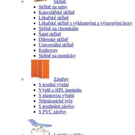
Skříně
Skříně na spisy
Kancelářské skříně
Lékařské skříně
Lékařské skříně s výklopnými a výsuvnými boxy
Skříně na chemikálie
Šatní skříně
Dílenské skříně
Univerzální skříně
Knihovny
Skříně na pomůcky
Zástěny
S textilní výplní
Výplň z HPL laminátu
S plastovou výplní
Teleskopické tyče
S textilními závěsy
S PVC závěsy