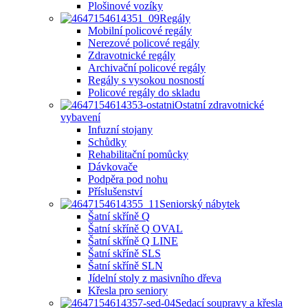
Plošinové vozíky
Regály
Mobilní policové regály
Nerezové policové regály
Zdravotnické regály
Archivační policové regály
Regály s vysokou nosností
Policové regály do skladu
Ostatní zdravotnické
vybavení
Infuzní stojany
Schůdky
Rehabilitační pomůcky
Dávkovače
Podpěra pod nohu
Příslušenství
Seniorský nábytek
Šatní skříně Q
Šatní skříně Q OVAL
Šatní skříně Q LINE
Šatní skříně SLS
Šatní skříně SLN
Jídelní stoly z masivního dřeva
Křesla pro seniory
Sedací soupravy a křesla