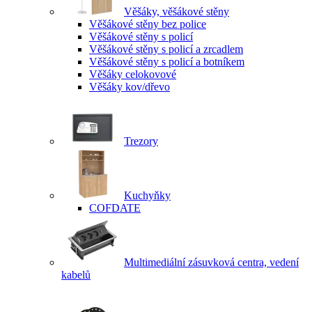
Věšáky, věšákové stěny
Věšákové stěny bez police
Věšákové stěny s policí
Věšákové stěny s policí a zrcadlem
Věšákové stěny s policí a botníkem
Věšáky celokovové
Věšáky kov/dřevo
Trezory
Kuchyňky
COFDATE
Multimediální zásuvková centra, vedení
kabelů