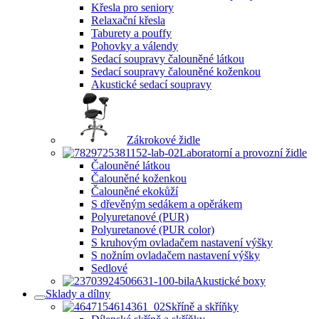
Křesla pro seniory
Relaxační křesla
Taburety a pouffy
Pohovky a válendy
Sedací soupravy čalouněné látkou
Sedací soupravy čalouněné koženkou
Akustické sedací soupravy
Zákrokové židle
Laboratorní a provozní židle
Čalouněné látkou
Čalouněné koženkou
Čalouněné ekokůží
S dřevěným sedákem a opěrákem
Polyuretanové (PUR)
Polyuretanové (PUR color)
S kruhovým ovladačem nastavení výšky
S nožním ovladačem nastavení výšky
Sedlové
Akustické boxy
Sklady a dílny
Skříně a skříňky