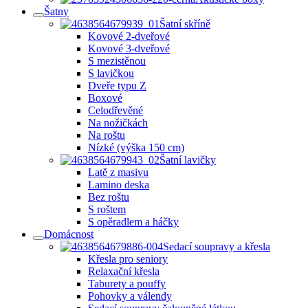
Šatny
Šatní skříně
Kovové 2-dveřové
Kovové 3-dveřové
S mezistěnou
S lavičkou
Dveře typu Z
Boxové
Celodřevěné
Na nožičkách
Na roštu
Nízké (výška 150 cm)
Šatní lavičky
Latě z masivu
Lamino deska
Bez roštu
S roštem
S opěradlem a háčky
Domácnost
Sedací soupravy a křesla
Křesla pro seniory
Relaxační křesla
Taburety a pouffy
Pohovky a válendy