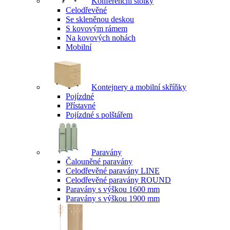
Konferenční stolky
Celodřevěné
Se skleněnou deskou
S kovovým rámem
Na kovových nohách
Mobilní
Kontejnery a mobilní skříňky
Pojízdné
Přístavné
Pojízdné s polštářem
Paravány
Čalouněné paravány
Celodřevěné paravány LINE
Celodřevěné paravány ROUND
Paravány s výškou 1600 mm
Paravány s výškou 1900 mm