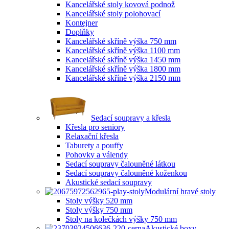
Kancelářské stoly kovová podnož
Kancelářské stoly polohovací
Kontejner
Doplňky
Kancelářské skříně výška 750 mm
Kancelářské skříně výška 1100 mm
Kancelářské skříně výška 1450 mm
Kancelářské skříně výška 1800 mm
Kancelářské skříně výška 2150 mm
Sedací soupravy a křesla
Křesla pro seniory
Relaxační křesla
Taburety a pouffy
Pohovky a válendy
Sedací soupravy čalouněné látkou
Sedací soupravy čalouněné koženkou
Akustické sedací soupravy
Modulární hravé stoly
Stoly výšky 520 mm
Stoly výšky 750 mm
Stoly na kolečkách výšky 750 mm
Akustické boxy