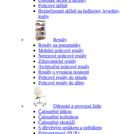
Dílenské skříně a skříňky
Policové skříně
Bezpečnostní skříně na hořlaviny, kyseliny,
louhy
Regály
Regály na pneumatiky
Mobilní policové regály
Nerezové policové regály
Zdravotnické regály
Archivační policové regály
Regály s vysokou nosností
Policové regály do skladu
Policové regály do dílny
Dílenské a provozní židle
Čalouněné látkou
Čalouněné koženkou
Čalouněné ekokůží
S dřevěným sedákem a opěrákem
Polyuretanové (PUR)