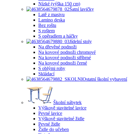
Nízké (výška 150 cm)
Šatní lavičky
Latě z masivu
Lamino deska
Bez roštu
S roštem
S opěradlem a háčky
Jídelní stoly
Na dřevěné podnoži
Na kovové podnoži chromové
Na kovové podnoži stříbrné
Na kovové podnoži černé
S oblými rohy
Skládací
Ostatní školní vybavení
Školní nábytek
Výškově stavitelné lavice
Pevné lavice
Výškově stavitelné židle
Pevné židle
Židle do učeben