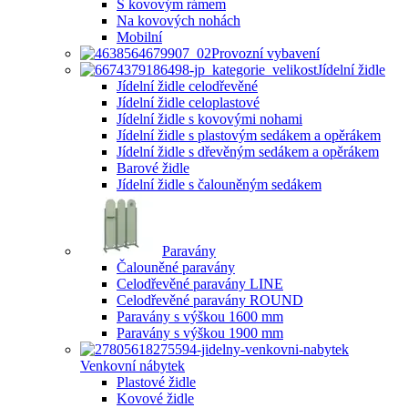
S kovovým rámem
Na kovových nohách
Mobilní
Provozní vybavení
Jídelní židle
Jídelní židle celodřevěné
Jídelní židle celoplastové
Jídelní židle s kovovými nohami
Jídelní židle s plastovým sedákem a opěrákem
Jídelní židle s dřevěným sedákem a opěrákem
Barové židle
Jídelní židle s čalouněným sedákem
Paravány
Čalouněné paravány
Celodřevěné paravány LINE
Celodřevěné paravány ROUND
Paravány s výškou 1600 mm
Paravány s výškou 1900 mm
Venkovní nábytek
Plastové židle
Kovové židle