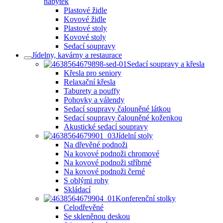
nábytek
Plastové židle
Kovové židle
Plastové stoly
Kovové stoly
Sedací soupravy
Jídelny, kavárny a restaurace
Sedací soupravy a křesla
Křesla pro seniory
Relaxační křesla
Taburety a pouffy
Pohovky a válendy
Sedací soupravy čalouněné látkou
Sedací soupravy čalouněné koženkou
Akustické sedací soupravy
Jídelní stoly
Na dřevěné podnoži
Na kovové podnoži chromové
Na kovové podnoži stříbrné
Na kovové podnoži černé
S oblými rohy
Skládací
Konferenční stolky
Celodřevěné
Se skleněnou deskou