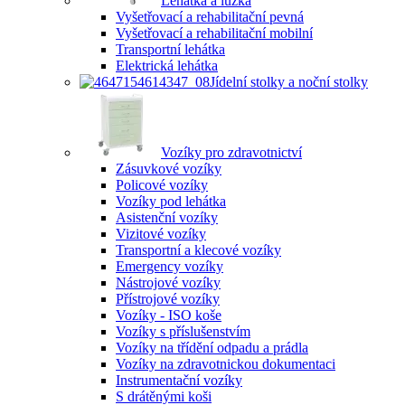
Lehátka a lůžka
Vyšetřovací a rehabilitační pevná
Vyšetřovací a rehabilitační mobilní
Transportní lehátka
Elektrická lehátka
Jídelní stolky a noční stolky
Vozíky pro zdravotnictví
Zásuvkové vozíky
Policové vozíky
Vozíky pod lehátka
Asistenční vozíky
Vizitové vozíky
Transportní a klecové vozíky
Emergency vozíky
Nástrojové vozíky
Přístrojové vozíky
Vozíky - ISO koše
Vozíky s příslušenstvím
Vozíky na třídění odpadu a prádla
Vozíky na zdravotnickou dokumentaci
Instrumentační vozíky
S drátěnými koši