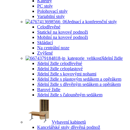
Katedry
PC stoly
Polohovací stoly
Variabilní stoly
Jednací a konferenční stoly
Celodřevěné
Statické na kovové podnoži
Mobilní na kovové podnoži
Skládací
Na centrální noze
Zvýšené
Jídelní židle
Jídelní židle celodřevěné
Jídelní židle celoplastové
Jídelní židle s kovovými nohami
Jídelní židle s plastovým sedákem a opěrákem
Jídelní židle s dřevěným sedákem a opěrákem
Barové židle
Jídelní židle s čalouněným sedákem
Vybavení kabinetů
Kancelářské stoly dřevěná podnož