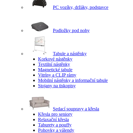
PC vozíky, držáky, podstavce
Podložky pod nohy
Tabule a nástěnky
Korkové nástěnky
Textilní nástěnky
Magnetické tabule
Vitríny a CLIP rámy
Mobilní nástěnky a informační tabule
Stojany na tiskopisy
Sedací soupravy a křesla
Křesla pro seniory
Relaxační křesla
Taburety a pouffy
Pohovky a válendy