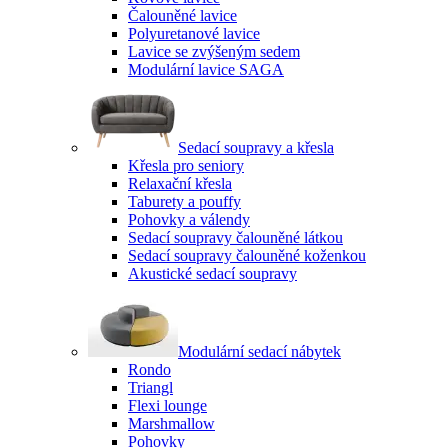
Čalouněné lavice
Polyuretanové lavice
Lavice se zvýšeným sedem
Modulární lavice SAGA
Sedací soupravy a křesla
Křesla pro seniory
Relaxační křesla
Taburety a pouffy
Pohovky a válendy
Sedací soupravy čalouněné látkou
Sedací soupravy čalouněné koženkou
Akustické sedací soupravy
Modulární sedací nábytek
Rondo
Triangl
Flexi lounge
Marshmallow
Pohovky