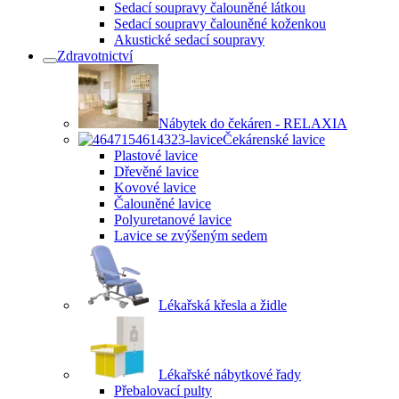
Sedací soupravy čalouněné látkou
Sedací soupravy čalouněné koženkou
Akustické sedací soupravy
Zdravotnictví
Nábytek do čekáren - RELAXIA
Čekárenské lavice
Plastové lavice
Dřevěné lavice
Kovové lavice
Čalouněné lavice
Polyuretanové lavice
Lavice se zvýšeným sedem
Lékařská křesla a židle
Lékařské nábytkové řady
Přebalovací pulty