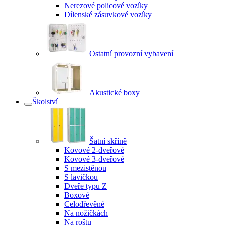
Nerezové policové vozíky
Dílenské zásuvkové vozíky
Ostatní provozní vybavení
Akustické boxy
Školství
Šatní skříně
Kovové 2-dveřové
Kovové 3-dveřové
S mezistěnou
S lavičkou
Dveře typu Z
Boxové
Celodřevěné
Na nožičkách
Na roštu