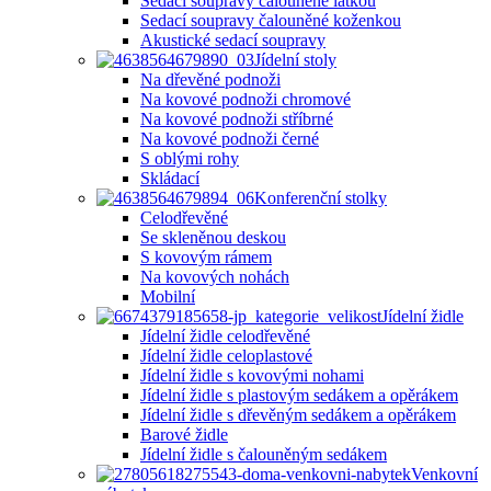
Sedací soupravy čalouněné látkou
Sedací soupravy čalouněné koženkou
Akustické sedací soupravy
Jídelní stoly
Na dřevěné podnoži
Na kovové podnoži chromové
Na kovové podnoži stříbrné
Na kovové podnoži černé
S oblými rohy
Skládací
Konferenční stolky
Celodřevěné
Se skleněnou deskou
S kovovým rámem
Na kovových nohách
Mobilní
Jídelní židle
Jídelní židle celodřevěné
Jídelní židle celoplastové
Jídelní židle s kovovými nohami
Jídelní židle s plastovým sedákem a opěrákem
Jídelní židle s dřevěným sedákem a opěrákem
Barové židle
Jídelní židle s čalouněným sedákem
Venkovní