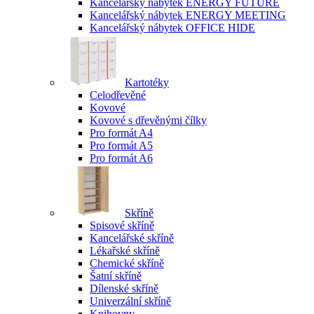
Kancelářský nábytek ENERGY FUTURE
Kancelářský nábytek ENERGY MEETING
Kancelářský nábytek OFFICE HIDE
Kartotéky
Celodřevěné
Kovové
Kovové s dřevěnými čílky
Pro formát A4
Pro formát A5
Pro formát A6
Skříně
Spisové skříně
Kancelářské skříně
Lékařské skříně
Chemické skříně
Šatní skříně
Dílenské skříně
Univerzální skříně
Knihovny