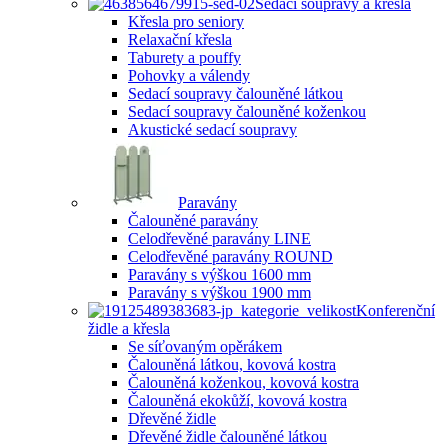
Sedací soupravy a křesla
Křesla pro seniory
Relaxační křesla
Taburety a pouffy
Pohovky a válendy
Sedací soupravy čalouněné látkou
Sedací soupravy čalouněné koženkou
Akustické sedací soupravy
Paravány
Čalouněné paravány
Celodřevěné paravány LINE
Celodřevěné paravány ROUND
Paravány s výškou 1600 mm
Paravány s výškou 1900 mm
Konferenční
židle a křesla
Se síťovaným opěrákem
Čalouněná látkou, kovová kostra
Čalouněná koženkou, kovová kostra
Čalouněná ekokůží, kovová kostra
Dřevěné židle
Dřevěné židle čalouněné látkou