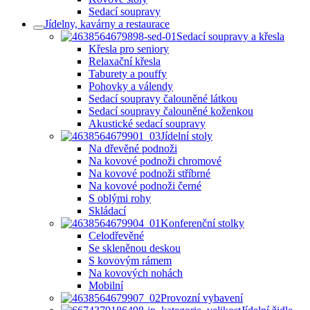
Sedací soupravy
Jídelny, kavárny a restaurace
Sedací soupravy a křesla
Křesla pro seniory
Relaxační křesla
Taburety a pouffy
Pohovky a válendy
Sedací soupravy čalouněné látkou
Sedací soupravy čalouněné koženkou
Akustické sedací soupravy
Jídelní stoly
Na dřevěné podnoži
Na kovové podnoži chromové
Na kovové podnoži stříbrné
Na kovové podnoži černé
S oblými rohy
Skládací
Konferenční stolky
Celodřevěné
Se skleněnou deskou
S kovovým rámem
Na kovových nohách
Mobilní
Provozní vybavení