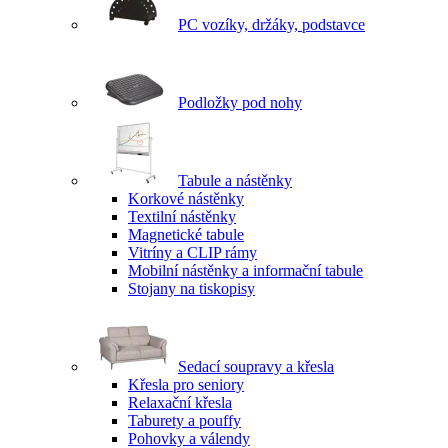
PC vozíky, držáky, podstavce
Podložky pod nohy
Tabule a nástěnky
Korkové nástěnky
Textilní nástěnky
Magnetické tabule
Vitríny a CLIP rámy
Mobilní nástěnky a informační tabule
Stojany na tiskopisy
Sedací soupravy a křesla
Křesla pro seniory
Relaxační křesla
Taburety a pouffy
Pohovky a válendy