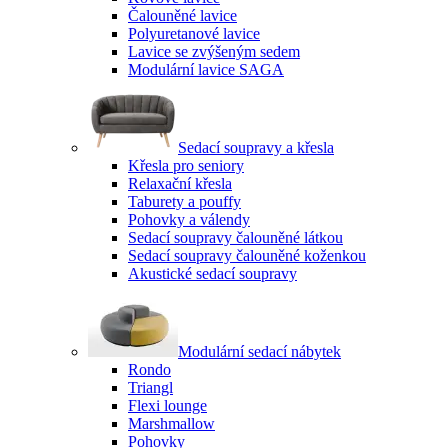
Čalouněné lavice
Polyuretanové lavice
Lavice se zvýšeným sedem
Modulární lavice SAGA
Sedací soupravy a křesla
Křesla pro seniory
Relaxační křesla
Taburety a pouffy
Pohovky a válendy
Sedací soupravy čalouněné látkou
Sedací soupravy čalouněné koženkou
Akustické sedací soupravy
Modulární sedací nábytek
Rondo
Triangl
Flexi lounge
Marshmallow
Pohovky