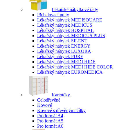
Lékařské nábytkové řady
Přebalovací pulty
Lékařský nábytek MEDISQUARE
Lékařský nábytek MEDICUS
Lékařský nábytek HOSPITAL
Lékařský nábytek MEDICUS PLUS
Lékařský nábytek SILENT
Lékařský nábytek ENERGY
Lékařský nábytek LUXORA
Lékařský nábytek PURE
Lékařský nábytek MEDI HIDE
Lékařský nábytek MEDI HIDE COLOR
Lékařský nábytek EUROMEDICA
Kartotéky
Celodřevěné
Kovové
Kovové s dřevěnými čílky
Pro formát A4
Pro formát A5
Pro formát A6