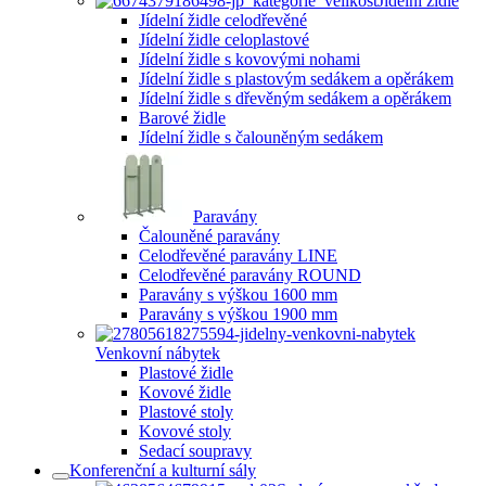
Jídelní židle
Jídelní židle celodřevěné
Jídelní židle celoplastové
Jídelní židle s kovovými nohami
Jídelní židle s plastovým sedákem a opěrákem
Jídelní židle s dřevěným sedákem a opěrákem
Barové židle
Jídelní židle s čalouněným sedákem
Paravány
Čalouněné paravány
Celodřevěné paravány LINE
Celodřevěné paravány ROUND
Paravány s výškou 1600 mm
Paravány s výškou 1900 mm
Venkovní nábytek
Plastové židle
Kovové židle
Plastové stoly
Kovové stoly
Sedací soupravy
Konferenční a kulturní sály