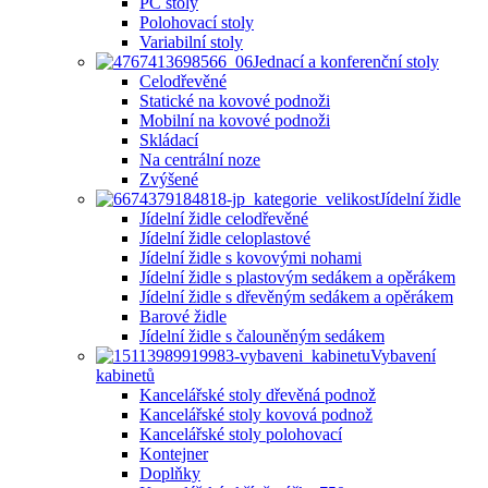
PC stoly
Polohovací stoly
Variabilní stoly
Jednací a konferenční stoly
Celodřevěné
Statické na kovové podnoži
Mobilní na kovové podnoži
Skládací
Na centrální noze
Zvýšené
Jídelní židle
Jídelní židle celodřevěné
Jídelní židle celoplastové
Jídelní židle s kovovými nohami
Jídelní židle s plastovým sedákem a opěrákem
Jídelní židle s dřevěným sedákem a opěrákem
Barové židle
Jídelní židle s čalouněným sedákem
Vybavení
kabinetů
Kancelářské stoly dřevěná podnož
Kancelářské stoly kovová podnož
Kancelářské stoly polohovací
Kontejner
Doplňky