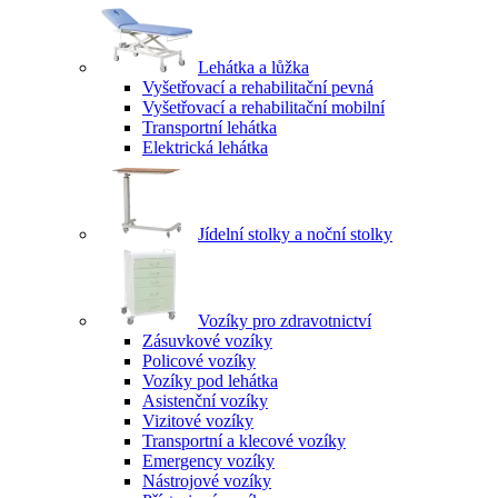
Lehátka a lůžka
Vyšetřovací a rehabilitační pevná
Vyšetřovací a rehabilitační mobilní
Transportní lehátka
Elektrická lehátka
Jídelní stolky a noční stolky
Vozíky pro zdravotnictví
Zásuvkové vozíky
Policové vozíky
Vozíky pod lehátka
Asistenční vozíky
Vizitové vozíky
Transportní a klecové vozíky
Emergency vozíky
Nástrojové vozíky