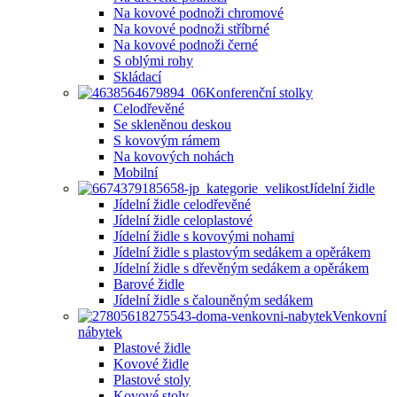
Na kovové podnoži chromové
Na kovové podnoži stříbrné
Na kovové podnoži černé
S oblými rohy
Skládací
Konferenční stolky
Celodřevěné
Se skleněnou deskou
S kovovým rámem
Na kovových nohách
Mobilní
Jídelní židle
Jídelní židle celodřevěné
Jídelní židle celoplastové
Jídelní židle s kovovými nohami
Jídelní židle s plastovým sedákem a opěrákem
Jídelní židle s dřevěným sedákem a opěrákem
Barové židle
Jídelní židle s čalouněným sedákem
Venkovní
nábytek
Plastové židle
Kovové židle
Plastové stoly
Kovové stoly