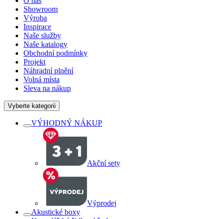
O nás
Showroom
Výroba
Inspirace
Naše služby
Naše katalogy
Obchodní podmínky
Projekt
Náhradní plnění
Volná místa
Sleva na nákup
Vyberte kategorii
VÝHODNÝ NÁKUP
Akční sety
Výprodej
Akustické boxy