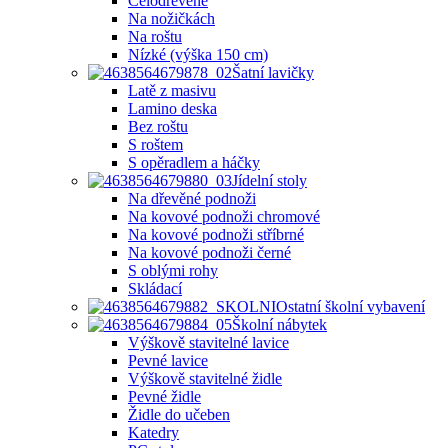
Celodřevěné
Na nožičkách
Na roštu
Nízké (výška 150 cm)
Šatní lavičky
Latě z masivu
Lamino deska
Bez roštu
S roštem
S opěradlem a háčky
Jídelní stoly
Na dřevěné podnoži
Na kovové podnoži chromové
Na kovové podnoži stříbrné
Na kovové podnoži černé
S oblými rohy
Skládací
Ostatní školní vybavení
Školní nábytek
Výškově stavitelné lavice
Pevné lavice
Výškově stavitelné židle
Pevné židle
Židle do učeben
Katedry