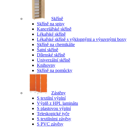
Skříně
Skříně na spisy
Kancelářské skříně
Lékařské skříně
Lékařské skříně s výklopnými a výsuvnými boxy
Skříně na chemikálie
Šatní skříně
Dílenské skříně
Univerzální skříně
Knihovny
Skříně na pomůcky
Zástěny
S textilní výplní
Výplň z HPL laminátu
S plastovou výplní
Teleskopické tyče
S textilními závěsy
S PVC závěsy