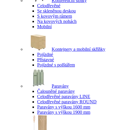
Konferenční stolky
Celodřevěné
Se skleněnou deskou
S kovovým rámem
Na kovových nohách
Mobilní
Kontejnery a mobilní skříňky
Pojízdné
Přístavné
Pojízdné s polštářem
Paravány
Čalouněné paravány
Celodřevěné paravány LINE
Celodřevěné paravány ROUND
Paravány s výškou 1600 mm
Paravány s výškou 1900 mm