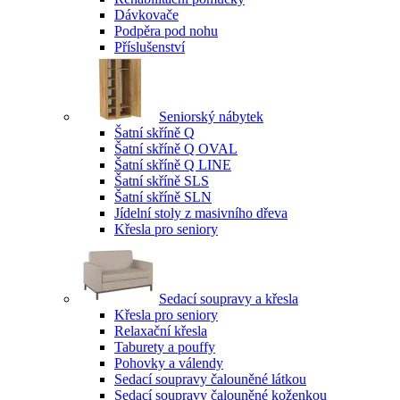
Dávkovače
Podpěra pod nohu
Příslušenství
Seniorský nábytek
Šatní skříně Q
Šatní skříně Q OVAL
Šatní skříně Q LINE
Šatní skříně SLS
Šatní skříně SLN
Jídelní stoly z masivního dřeva
Křesla pro seniory
Sedací soupravy a křesla
Křesla pro seniory
Relaxační křesla
Taburety a pouffy
Pohovky a válendy
Sedací soupravy čalouněné látkou
Sedací soupravy čalouněné koženkou