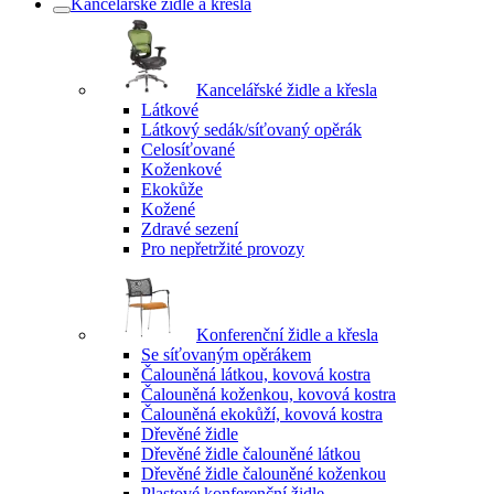
Kancelářské židle a křesla
Kancelářské židle a křesla
Látkové
Látkový sedák/síťovaný opěrák
Celosíťované
Koženkové
Ekokůže
Kožené
Zdravé sezení
Pro nepřetržité provozy
Konferenční židle a křesla
Se síťovaným opěrákem
Čalouněná látkou, kovová kostra
Čalouněná koženkou, kovová kostra
Čalouněná ekokůží, kovová kostra
Dřevěné židle
Dřevěné židle čalouněné látkou
Dřevěné židle čalouněné koženkou
Plastové konferenční židle