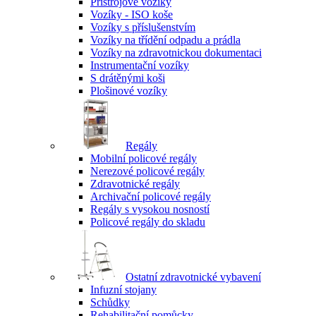
Přístrojové vozíky
Vozíky - ISO koše
Vozíky s příslušenstvím
Vozíky na třídění odpadu a prádla
Vozíky na zdravotnickou dokumentaci
Instrumentační vozíky
S drátěnými koši
Plošinové vozíky
Regály
Mobilní policové regály
Nerezové policové regály
Zdravotnické regály
Archivační policové regály
Regály s vysokou nosností
Policové regály do skladu
Ostatní zdravotnické vybavení
Infuzní stojany
Schůdky
Rehabilitační pomůcky