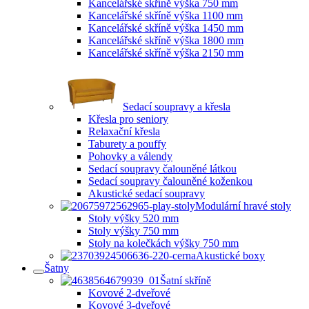
Kancelářské skříně výška 750 mm
Kancelářské skříně výška 1100 mm
Kancelářské skříně výška 1450 mm
Kancelářské skříně výška 1800 mm
Kancelářské skříně výška 2150 mm
Sedací soupravy a křesla
Křesla pro seniory
Relaxační křesla
Taburety a pouffy
Pohovky a válendy
Sedací soupravy čalouněné látkou
Sedací soupravy čalouněné koženkou
Akustické sedací soupravy
Modulární hravé stoly
Stoly výšky 520 mm
Stoly výšky 750 mm
Stoly na kolečkách výšky 750 mm
Akustické boxy
Šatny
Šatní skříně
Kovové 2-dveřové
Kovové 3-dveřové