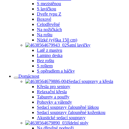
S mezistěnou
S lavičkou
Dveře typu Z
Boxové
Celodřevěné
Na nožičkách
Na roštu
Nízké (výška 150 cm)
Šatní lavičky
Latě z masivu
Lamino deska
Bez roštu
S roštem
S opěradlem a háčky
Domácnost
Sedací soupravy a křesla
Křesla pro seniory
Relaxační křesla
Taburety a pouffy
Pohovky a válendy
Sedací soupravy čalouněné látkou
Sedací soupravy čalouněné koženkou
Akustické sedací soupravy
Jídelní stoly
Na dřevěné podnoži