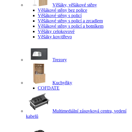
Věšáky, věšákové stěny
Věšákové stěny bez police
Věšákové stěny s policí
Věšákové stěny s policí a zrcadlem
Věšákové stěny s policí a botníkem
Věšáky celokovové
Věšáky kov/dřevo
Trezory
Kuchyňky
COFDATE
Multimediální zásuvková centra, vedení
kabelů