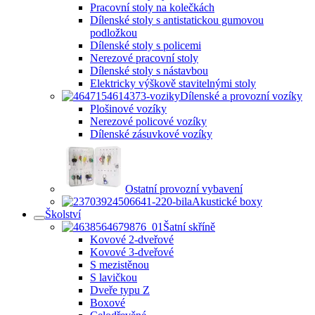
Pracovní stoly na kolečkách
Dílenské stoly s antistatickou gumovou
podložkou
Dílenské stoly s policemi
Nerezové pracovní stoly
Dílenské stoly s nástavbou
Elektricky výškově stavitelnými stoly
Dílenské a provozní vozíky
Plošinové vozíky
Nerezové policové vozíky
Dílenské zásuvkové vozíky
Ostatní provozní vybavení
Akustické boxy
Školství
Šatní skříně
Kovové 2-dveřové
Kovové 3-dveřové
S mezistěnou
S lavičkou
Dveře typu Z
Boxové