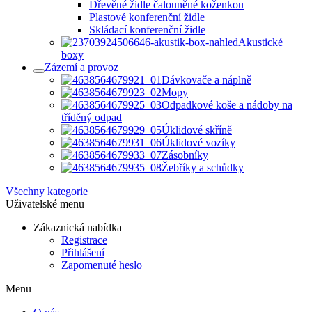
Dřevěné židle čalouněné koženkou
Plastové konferenční židle
Skládací konferenční židle
Akustické
boxy
Zázemí a provoz
Dávkovače a náplně
Mopy
Odpadkové koše a nádoby na
tříděný odpad
Úklidové skříně
Úklidové vozíky
Zásobníky
Žebříky a schůdky
Všechny kategorie
Uživatelské menu
Zákaznická nabídka
Registrace
Přihlášení
Zapomenuté heslo
Menu