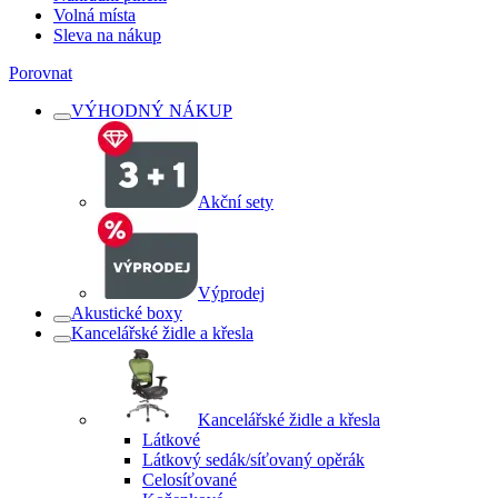
Volná místa
Sleva na nákup
Porovnat
VÝHODNÝ NÁKUP
Akční sety
Výprodej
Akustické boxy
Kancelářské židle a křesla
Kancelářské židle a křesla
Látkové
Látkový sedák/síťovaný opěrák
Celosíťované