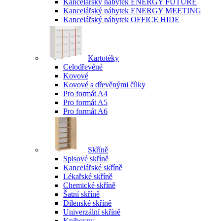
Kancelářský nábytek ENERGY FUTURE
Kancelářský nábytek ENERGY MEETING
Kancelářský nábytek OFFICE HIDE
Kartotéky
Celodřevěné
Kovové
Kovové s dřevěnými čílky
Pro formát A4
Pro formát A5
Pro formát A6
Skříně
Spisové skříně
Kancelářské skříně
Lékařské skříně
Chemické skříně
Šatní skříně
Dílenské skříně
Univerzální skříně
Knihovny