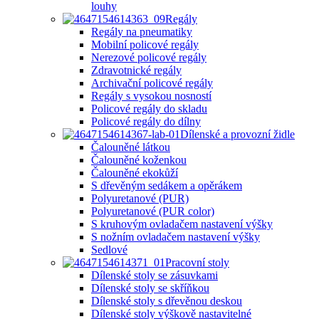
louhy
Regály
Regály na pneumatiky
Mobilní policové regály
Nerezové policové regály
Zdravotnické regály
Archivační policové regály
Regály s vysokou nosností
Policové regály do skladu
Policové regály do dílny
Dílenské a provozní židle
Čalouněné látkou
Čalouněné koženkou
Čalouněné ekokůží
S dřevěným sedákem a opěrákem
Polyuretanové (PUR)
Polyuretanové (PUR color)
S kruhovým ovladačem nastavení výšky
S nožním ovladačem nastavení výšky
Sedlové
Pracovní stoly
Dílenské stoly se zásuvkami
Dílenské stoly se skříňkou
Dílenské stoly s dřevěnou deskou
Dílenské stoly výškově nastavitelné