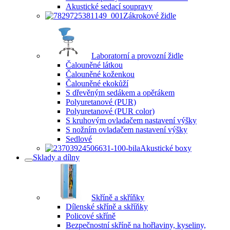
Akustické sedací soupravy
Zákrokové židle
Laboratorní a provozní židle
Čalouněné látkou
Čalouněné koženkou
Čalouněné ekokůží
S dřevěným sedákem a opěrákem
Polyuretanové (PUR)
Polyuretanové (PUR color)
S kruhovým ovladačem nastavení výšky
S nožním ovladačem nastavení výšky
Sedlové
Akustické boxy
Sklady a dílny
Skříně a skříňky
Dílenské skříně a skříňky
Policové skříně
Bezpečnostní skříně na hořlaviny, kyseliny,