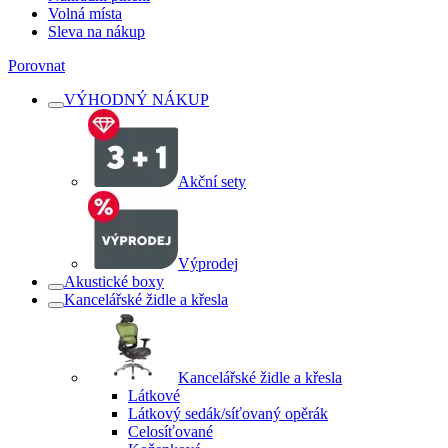
Volná místa
Sleva na nákup
Porovnat
VÝHODNÝ NÁKUP
Akční sety
Výprodej
Akustické boxy
Kancelářské židle a křesla
Kancelářské židle a křesla
Látkové
Látkový sedák/síťovaný opěrák
Celosíťované