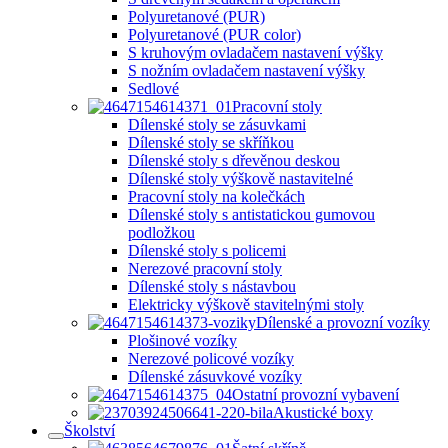
Polyuretanové (PUR)
Polyuretanové (PUR color)
S kruhovým ovladačem nastavení výšky
S nožním ovladačem nastavení výšky
Sedlové
Pracovní stoly
Dílenské stoly se zásuvkami
Dílenské stoly se skříňkou
Dílenské stoly s dřevěnou deskou
Dílenské stoly výškově nastavitelné
Pracovní stoly na kolečkách
Dílenské stoly s antistatickou gumovou
podložkou
Dílenské stoly s policemi
Nerezové pracovní stoly
Dílenské stoly s nástavbou
Elektricky výškově stavitelnými stoly
Dílenské a provozní vozíky
Plošinové vozíky
Nerezové policové vozíky
Dílenské zásuvkové vozíky
Ostatní provozní vybavení
Akustické boxy
Školství