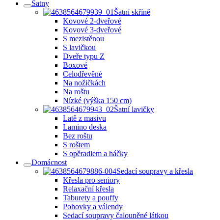
Šatny
Šatní skříně
Kovové 2-dveřové
Kovové 3-dveřové
S mezistěnou
S lavičkou
Dveře typu Z
Boxové
Celodřevěné
Na nožičkách
Na roštu
Nízké (výška 150 cm)
Šatní lavičky
Latě z masivu
Lamino deska
Bez roštu
S roštem
S opěradlem a háčky
Domácnost
Sedací soupravy a křesla
Křesla pro seniory
Relaxační křesla
Taburety a pouffy
Pohovky a válendy
Sedací soupravy čalouněné látkou