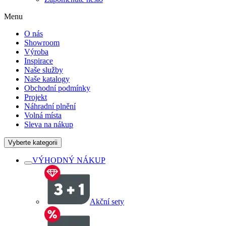
Menu
O nás
Showroom
Výroba
Inspirace
Naše služby
Naše katalogy
Obchodní podmínky
Projekt
Náhradní plnění
Volná místa
Sleva na nákup
Vyberte kategorii
VÝHODNÝ NÁKUP
Akční sety