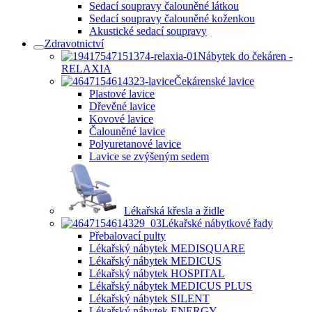
Sedací soupravy čalouněné látkou
Sedací soupravy čalouněné koženkou
Akustické sedací soupravy
Zdravotnictví
Nábytek do čekáren -
RELAXIA
Čekárenské lavice
Plastové lavice
Dřevěné lavice
Kovové lavice
Čalouněné lavice
Polyuretanové lavice
Lavice se zvýšeným sedem
Lékařská křesla a židle
Lékařské nábytkové řady
Přebalovací pulty
Lékařský nábytek MEDISQUARE
Lékařský nábytek MEDICUS
Lékařský nábytek HOSPITAL
Lékařský nábytek MEDICUS PLUS
Lékařský nábytek SILENT
Lékařský nábytek ENERGY