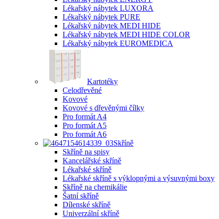
Lékařský nábytek LUXORA
Lékařský nábytek PURE
Lékařský nábytek MEDI HIDE
Lékařský nábytek MEDI HIDE COLOR
Lékařský nábytek EUROMEDICA
Kartotéky
Celodřevěné
Kovové
Kovové s dřevěnými čílky
Pro formát A4
Pro formát A5
Pro formát A6
Skříně
Skříně na spisy
Kancelářské skříně
Lékařské skříně
Lékařské skříně s výklopnými a výsuvnými boxy
Skříně na chemikálie
Šatní skříně
Dílenské skříně
Univerzální skříně