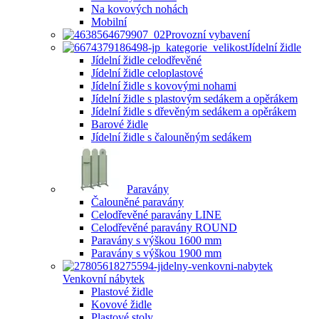
Na kovových nohách
Mobilní
Provozní vybavení
Jídelní židle
Jídelní židle celodřevěné
Jídelní židle celoplastové
Jídelní židle s kovovými nohami
Jídelní židle s plastovým sedákem a opěrákem
Jídelní židle s dřevěným sedákem a opěrákem
Barové židle
Jídelní židle s čalouněným sedákem
Paravány
Čalouněné paravány
Celodřevěné paravány LINE
Celodřevěné paravány ROUND
Paravány s výškou 1600 mm
Paravány s výškou 1900 mm
Venkovní nábytek
Plastové židle
Kovové židle
Plastové stoly