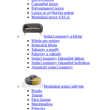
Čalouněné lavice
Polyuretanové lavice
Lavice se zvýšeným sedem
Modulární lavice SAGA
Sedací soupravy a křesla
Křesla pro seniory
Relaxační křesla
Taburety a pouffy
Pohovky a válendy
Sedací soupravy čalouněné látkou
Sedací soupravy čalouněné koženkou
Akustické sedací soupravy
Modulární sedací nábytek
Rondo
Triangl
Flexi lounge
Marshmallow
Pohovky