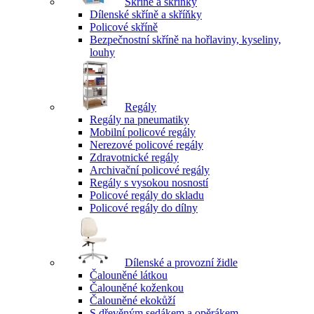
Skříně a skříňky
Dílenské skříně a skříňky
Policové skříně
Bezpečnostní skříně na hořlaviny, kyseliny,
louhy
Regály
Regály na pneumatiky
Mobilní policové regály
Nerezové policové regály
Zdravotnické regály
Archivační policové regály
Regály s vysokou nosností
Policové regály do skladu
Policové regály do dílny
Dílenské a provozní židle
Čalouněné látkou
Čalouněné koženkou
Čalouněné ekokůží
S dřevěným sedákem a opěrákem