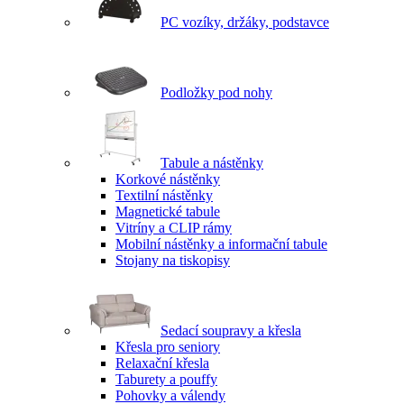
PC vozíky, držáky, podstavce
Podložky pod nohy
Tabule a nástěnky
Korkové nástěnky
Textilní nástěnky
Magnetické tabule
Vitríny a CLIP rámy
Mobilní nástěnky a informační tabule
Stojany na tiskopisy
Sedací soupravy a křesla
Křesla pro seniory
Relaxační křesla
Taburety a pouffy
Pohovky a válendy