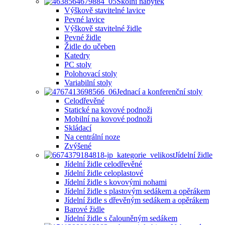
Školní nábytek
Výškově stavitelné lavice
Pevné lavice
Výškově stavitelné židle
Pevné židle
Židle do učeben
Katedry
PC stoly
Polohovací stoly
Variabilní stoly
Jednací a konferenční stoly
Celodřevěné
Statické na kovové podnoži
Mobilní na kovové podnoži
Skládací
Na centrální noze
Zvýšené
Jídelní židle
Jídelní židle celodřevěné
Jídelní židle celoplastové
Jídelní židle s kovovými nohami
Jídelní židle s plastovým sedákem a opěrákem
Jídelní židle s dřevěným sedákem a opěrákem
Barové židle
Jídelní židle s čalouněným sedákem