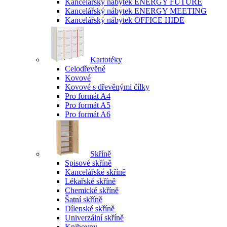
Kancelářský nábytek ENERGY FUTURE
Kancelářský nábytek ENERGY MEETING
Kancelářský nábytek OFFICE HIDE
Kartotéky
Celodřevěné
Kovové
Kovové s dřevěnými čílky
Pro formát A4
Pro formát A5
Pro formát A6
Skříně
Spisové skříně
Kancelářské skříně
Lékařské skříně
Chemické skříně
Šatní skříně
Dílenské skříně
Univerzální skříně
Knihovny