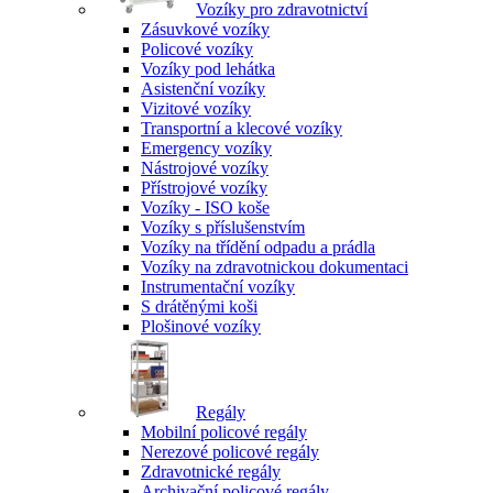
Vozíky pro zdravotnictví
Zásuvkové vozíky
Policové vozíky
Vozíky pod lehátka
Asistenční vozíky
Vizitové vozíky
Transportní a klecové vozíky
Emergency vozíky
Nástrojové vozíky
Přístrojové vozíky
Vozíky - ISO koše
Vozíky s příslušenstvím
Vozíky na třídění odpadu a prádla
Vozíky na zdravotnickou dokumentaci
Instrumentační vozíky
S drátěnými koši
Plošinové vozíky
Regály
Mobilní policové regály
Nerezové policové regály
Zdravotnické regály
Archivační policové regály