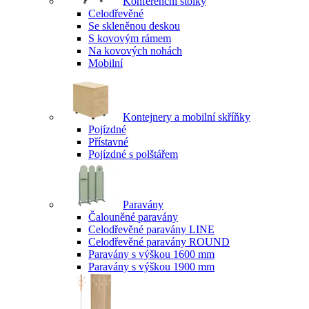
Konferenční stolky
Celodřevěné
Se skleněnou deskou
S kovovým rámem
Na kovových nohách
Mobilní
Kontejnery a mobilní skříňky
Pojízdné
Přístavné
Pojízdné s polštářem
Paravány
Čalouněné paravány
Celodřevěné paravány LINE
Celodřevěné paravány ROUND
Paravány s výškou 1600 mm
Paravány s výškou 1900 mm