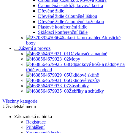
Čalouněná koženkou, kovová kostra
Čalouněná ekokůží, kovová kostra
Dřevěné židle
Dřevěné židle čalouněné látkou
Dřevěné židle čalouněné koženkou
Plastové konferenční židle
Skládací konferenční židle
Akustické
boxy
Zázemí a provoz
Dávkovače a náplně
Mopy
Odpadkové koše a nádoby na
tříděný odpad
Úklidové skříně
Úklidové vozíky
Zásobníky
Žebříky a schůdky
Všechny kategorie
Uživatelské menu
Zákaznická nabídka
Registrace
Přihlášení
Zapomenuté heslo