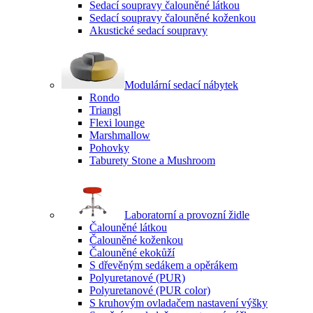
Sedací soupravy čalouněné látkou
Sedací soupravy čalouněné koženkou
Akustické sedací soupravy
Modulární sedací nábytek
Rondo
Triangl
Flexi lounge
Marshmallow
Pohovky
Taburety Stone a Mushroom
Laboratorní a provozní židle
Čalouněné látkou
Čalouněné koženkou
Čalouněné ekokůží
S dřevěným sedákem a opěrákem
Polyuretanové (PUR)
Polyuretanové (PUR color)
S kruhovým ovladačem nastavení výšky