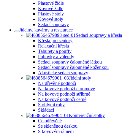
Plastové židle
Kovové židle
Plastové stoly
Kovové stoly
Sedací soupravy
Jídelny, kavárny a restaurace
Sedací soupravy a křesla
Křesla pro seniory
Relaxační křesla
Taburety a pouffy
Pohovky a válendy
Sedací soupravy čalouněné látkou
Sedací soupravy čalouněné koženkou
Akustické sedací soupravy
Jídelní stoly
Na dřevěné podnoži
Na kovové podnoži chromové
Na kovové podnoži stříbrné
Na kovové podnoži černé
S oblými rohy
Skládací
Konferenční stolky
Celodřevěné
Se skleněnou deskou
S kovovým rámem