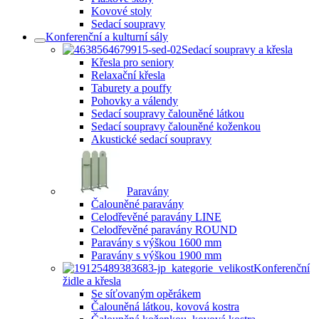
Kovové stoly
Sedací soupravy
Konferenční a kulturní sály
Sedací soupravy a křesla
Křesla pro seniory
Relaxační křesla
Taburety a pouffy
Pohovky a válendy
Sedací soupravy čalouněné látkou
Sedací soupravy čalouněné koženkou
Akustické sedací soupravy
Paravány
Čalouněné paravány
Celodřevěné paravány LINE
Celodřevěné paravány ROUND
Paravány s výškou 1600 mm
Paravány s výškou 1900 mm
Konferenční
židle a křesla
Se síťovaným opěrákem
Čalouněná látkou, kovová kostra