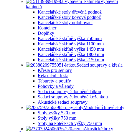
Vybavení
kabinetů
Kancelářské stoly dřevěná podnož
Kancelářské stoly kovová podnož
Kancelářské stoly polohovací
Kontejner
Doplňky
Kancelářské skříně výška 750 mm
Kancelářské skříně výška 1100 mm
Kancelářské skříně výška 1450 mm
Kancelářské skříně výška 1800 mm
Kancelářské skříně výška 2150 mm
Sedací soupravy a křesla
Křesla pro seniory
Relaxační křesla
Taburety a pouffy
Pohovky a válendy
Sedací soupravy čalouněné látkou
Sedací soupravy čalouněné koženkou
Akustické sedací soupravy
Modulární hravé stoly
Stoly výšky 520 mm
Stoly výšky 750 mm
Stoly na kolečkách výšky 750 mm
Akustické boxy