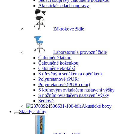
Sedací soupravy čalouněné koženkou
Akustické sedací soupravy
Zákrokové židle
Laboratorní a provozní židle
Čalouněné látkou
Čalouněné koženkou
Čalouněné ekokůží
S dřevěným sedákem a opěrákem
Polyuretanové (PUR)
Polyuretanové (PUR color)
S kruhovým ovladačem nastavení výšky
S nožním ovladačem nastavení výšky
Sedlové
Akustické boxy
Sklady a dílny