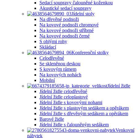
Sedací soupravy čalouněné koženkou
Akustické sedací soupravy
Jídelní stoly
Na dřevěné podnoži
Na kovové podnoži chromové
Na kovové podnoži stříbrné
Na kovové podnoži černé
S oblými rohy
Skládací
Konferenční stolky
Celodřevěné
Se skleněnou deskou
S kovovým rámem
Na kovových nohách
Mobilní
Jídelní židle
Jídelní židle celodřevěné
Jídelní židle celoplastové
Jídelní židle s kovovými nohami
Jídelní židle s plastovým sedákem a opěrákem
Jídelní židle s dřevěným sedákem a opěrákem
Barové židle
Jídelní židle s čalouněným sedákem
Venkovní
nábytek