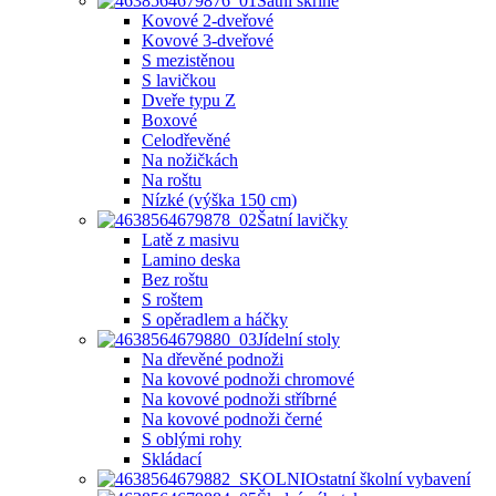
Šatní skříně
Kovové 2-dveřové
Kovové 3-dveřové
S mezistěnou
S lavičkou
Dveře typu Z
Boxové
Celodřevěné
Na nožičkách
Na roštu
Nízké (výška 150 cm)
Šatní lavičky
Latě z masivu
Lamino deska
Bez roštu
S roštem
S opěradlem a háčky
Jídelní stoly
Na dřevěné podnoži
Na kovové podnoži chromové
Na kovové podnoži stříbrné
Na kovové podnoži černé
S oblými rohy
Skládací
Ostatní školní vybavení