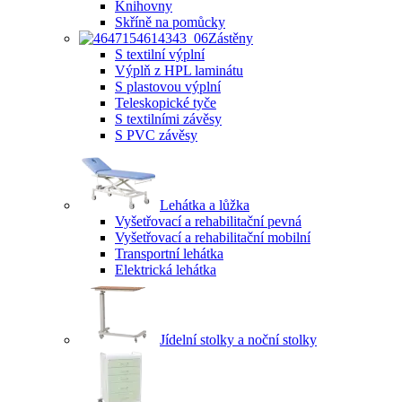
Knihovny
Skříně na pomůcky
Zástěny
S textilní výplní
Výplň z HPL laminátu
S plastovou výplní
Teleskopické tyče
S textilními závěsy
S PVC závěsy
Lehátka a lůžka
Vyšetřovací a rehabilitační pevná
Vyšetřovací a rehabilitační mobilní
Transportní lehátka
Elektrická lehátka
Jídelní stolky a noční stolky