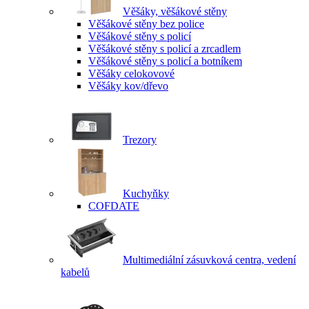
Věšáky, věšákové stěny
Věšákové stěny bez police
Věšákové stěny s policí
Věšákové stěny s policí a zrcadlem
Věšákové stěny s policí a botníkem
Věšáky celokovové
Věšáky kov/dřevo
Trezory
Kuchyňky
COFDATE
Multimediální zásuvková centra, vedení
kabelů