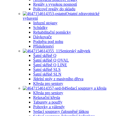
Regály s vysokou nosností
Policové regály do skladu
Ostatní zdravotnické
vybavení
Infuzní stojany
Schůdky
Rehabilitační pomůcky
Dávkovače
Podpěra pod nohu
Příslušenství
Seniorský nábytek
Šatní skříně Q
Šatní skříně Q OVAL
Šatní skříně Q LINE
Šatní skříně SLS
Šatní skříně SLN
Jídelní stoly z masivního dřeva
Křesla pro seniory
Sedací soupravy a křesla
Křesla pro seniory
Relaxační křesla
Taburety a pouffy
Pohovky a válendy
Sedací soupravy čalouněné látkou