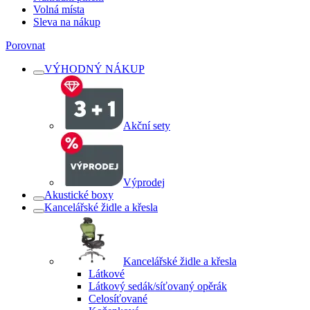
Volná místa
Sleva na nákup
Porovnat
VÝHODNÝ NÁKUP
Akční sety
Výprodej
Akustické boxy
Kancelářské židle a křesla
Kancelářské židle a křesla
Látkové
Látkový sedák/síťovaný opěrák
Celosíťované