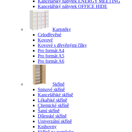
Kancelářský nábytek ENERGY MEETING
Kancelářský nábytek OFFICE HIDE
Kartotéky
Celodřevěné
Kovové
Kovové s dřevěnými čílky
Pro formát A4
Pro formát A5
Pro formát A6
Skříně
Spisové skříně
Kancelářské skříně
Lékařské skříně
Chemické skříně
Šatní skříně
Dílenské skříně
Univerzální skříně
Knihovny
Skříně na pomůcky