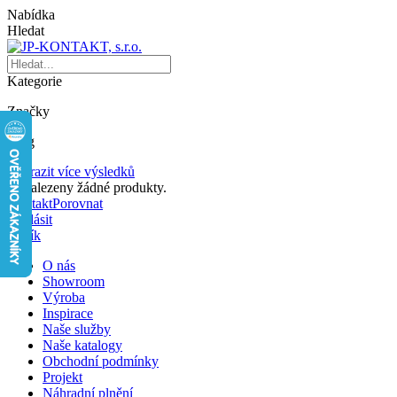
Nabídka
Hledat
Kategorie
Značky
Blog
Zobrazit více výsledků
Nenalezeny žádné produkty.
Kontakt
Porovnat
Přihlásit
Košík
O nás
Showroom
Výroba
Inspirace
Naše služby
Naše katalogy
Obchodní podmínky
Projekt
Náhradní plnění