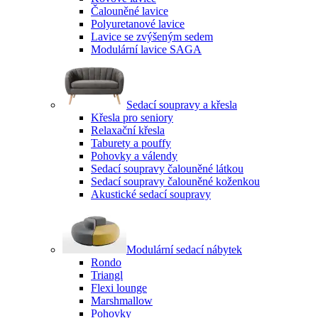
Čalouněné lavice
Polyuretanové lavice
Lavice se zvýšeným sedem
Modulární lavice SAGA
Sedací soupravy a křesla
Křesla pro seniory
Relaxační křesla
Taburety a pouffy
Pohovky a válendy
Sedací soupravy čalouněné látkou
Sedací soupravy čalouněné koženkou
Akustické sedací soupravy
Modulární sedací nábytek
Rondo
Triangl
Flexi lounge
Marshmallow
Pohovky