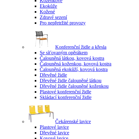
Koženkové
Ekokůže
Kožené
Zdravé sezení
Pro nepřetržité provozy
Konferenční židle a křesla
Se síťovaným opěrákem
Čalouněná látkou, kovová kostra
Čalouněná koženkou, kovová kostra
Čalouněná ekokůží, kovová kostra
Dřevěné židle
Dřevěné židle čalouněné látkou
Dřevěné židle čalouněné koženkou
Plastové konferenční židle
Skládací konferenční židle
Čekárenské lavice
Plastové lavice
Dřevěné lavice
Kovové lavice