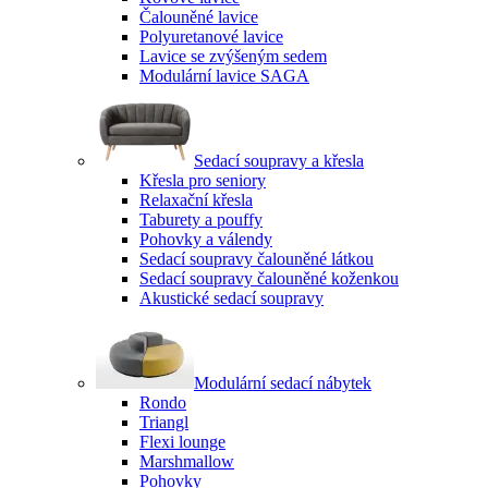
Čalouněné lavice
Polyuretanové lavice
Lavice se zvýšeným sedem
Modulární lavice SAGA
Sedací soupravy a křesla
Křesla pro seniory
Relaxační křesla
Taburety a pouffy
Pohovky a válendy
Sedací soupravy čalouněné látkou
Sedací soupravy čalouněné koženkou
Akustické sedací soupravy
Modulární sedací nábytek
Rondo
Triangl
Flexi lounge
Marshmallow
Pohovky