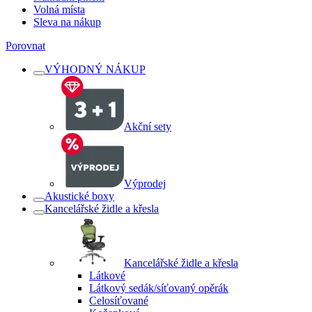
Volná místa
Sleva na nákup
Porovnat
VÝHODNÝ NÁKUP
Akční sety
Výprodej
Akustické boxy
Kancelářské židle a křesla
Kancelářské židle a křesla
Látkové
Látkový sedák/síťovaný opěrák
Celosíťované