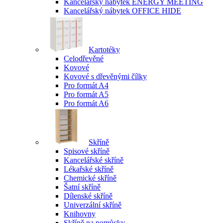
Kancelářský nábytek ENERGY MEETING
Kancelářský nábytek OFFICE HIDE
Kartotéky
Celodřevěné
Kovové
Kovové s dřevěnými čílky
Pro formát A4
Pro formát A5
Pro formát A6
Skříně
Spisové skříně
Kancelářské skříně
Lékařské skříně
Chemické skříně
Šatní skříně
Dílenské skříně
Univerzální skříně
Knihovny
Skříně na pomůcky