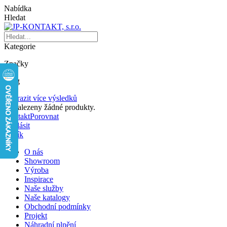
Nabídka
Hledat
Kategorie
Značky
Blog
Zobrazit více výsledků
Nenalezeny žádné produkty.
Kontakt
Porovnat
Přihlásit
Košík
O nás
Showroom
Výroba
Inspirace
Naše služby
Naše katalogy
Obchodní podmínky
Projekt
Náhradní plnění