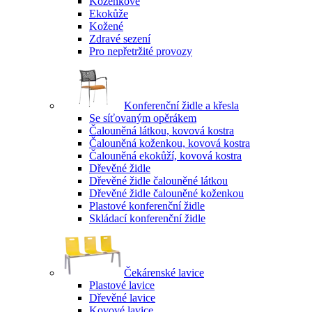
Koženkové
Ekokůže
Kožené
Zdravé sezení
Pro nepřetržité provozy
Konferenční židle a křesla
Se síťovaným opěrákem
Čalouněná látkou, kovová kostra
Čalouněná koženkou, kovová kostra
Čalouněná ekokůží, kovová kostra
Dřevěné židle
Dřevěné židle čalouněné látkou
Dřevěné židle čalouněné koženkou
Plastové konferenční židle
Skládací konferenční židle
Čekárenské lavice
Plastové lavice
Dřevěné lavice
Kovové lavice