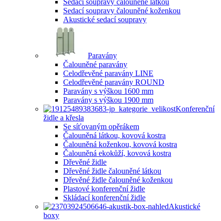
Sedací soupravy čalouněné látkou
Sedací soupravy čalouněné koženkou
Akustické sedací soupravy
Paravány
Čalouněné paravány
Celodřevěné paravány LINE
Celodřevěné paravány ROUND
Paravány s výškou 1600 mm
Paravány s výškou 1900 mm
Konferenční
židle a křesla
Se síťovaným opěrákem
Čalouněná látkou, kovová kostra
Čalouněná koženkou, kovová kostra
Čalouněná ekokůží, kovová kostra
Dřevěné židle
Dřevěné židle čalouněné látkou
Dřevěné židle čalouněné koženkou
Plastové konferenční židle
Skládací konferenční židle
Akustické
boxy