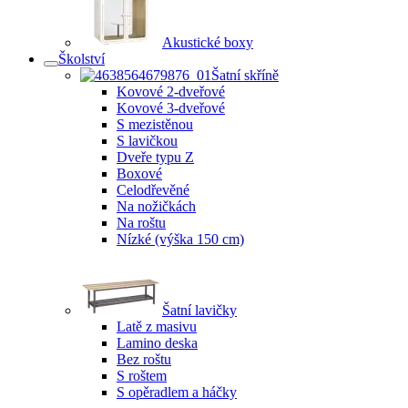
Akustické boxy
Školství
Šatní skříně
Kovové 2-dveřové
Kovové 3-dveřové
S mezistěnou
S lavičkou
Dveře typu Z
Boxové
Celodřevěné
Na nožičkách
Na roštu
Nízké (výška 150 cm)
Šatní lavičky
Latě z masivu
Lamino deska
Bez roštu
S roštem
S opěradlem a háčky