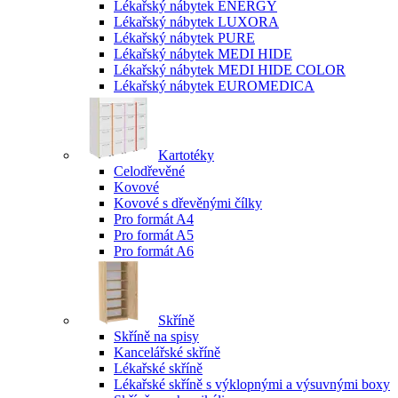
Lékařský nábytek ENERGY
Lékařský nábytek LUXORA
Lékařský nábytek PURE
Lékařský nábytek MEDI HIDE
Lékařský nábytek MEDI HIDE COLOR
Lékařský nábytek EUROMEDICA
Kartotéky
Celodřevěné
Kovové
Kovové s dřevěnými čílky
Pro formát A4
Pro formát A5
Pro formát A6
Skříně
Skříně na spisy
Kancelářské skříně
Lékařské skříně
Lékařské skříně s výklopnými a výsuvnými boxy