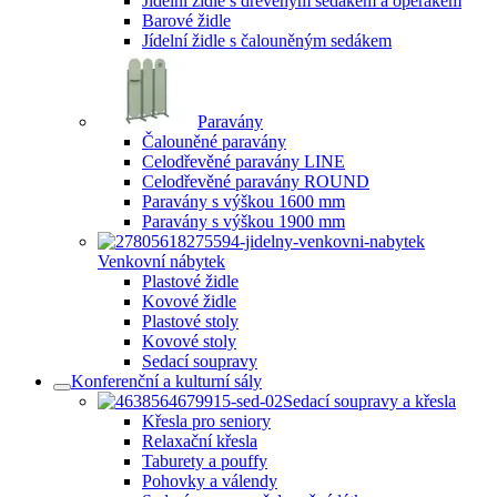
Jídelní židle s dřevěným sedákem a opěrákem
Barové židle
Jídelní židle s čalouněným sedákem
Paravány
Čalouněné paravány
Celodřevěné paravány LINE
Celodřevěné paravány ROUND
Paravány s výškou 1600 mm
Paravány s výškou 1900 mm
Venkovní nábytek
Plastové židle
Kovové židle
Plastové stoly
Kovové stoly
Sedací soupravy
Konferenční a kulturní sály
Sedací soupravy a křesla
Křesla pro seniory
Relaxační křesla
Taburety a pouffy
Pohovky a válendy