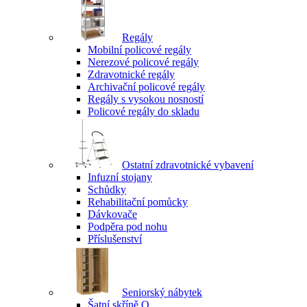
Regály
Mobilní policové regály
Nerezové policové regály
Zdravotnické regály
Archivační policové regály
Regály s vysokou nosností
Policové regály do skladu
Ostatní zdravotnické vybavení
Infuzní stojany
Schůdky
Rehabilitační pomůcky
Dávkovače
Podpěra pod nohu
Příslušenství
Seniorský nábytek
Šatní skříně Q