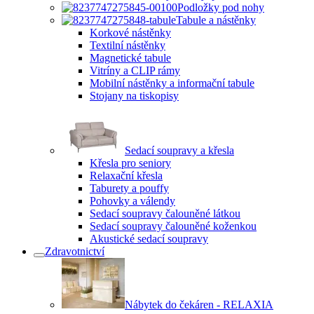
Podložky pod nohy
Tabule a nástěnky
Korkové nástěnky
Textilní nástěnky
Magnetické tabule
Vitríny a CLIP rámy
Mobilní nástěnky a informační tabule
Stojany na tiskopisy
Sedací soupravy a křesla
Křesla pro seniory
Relaxační křesla
Taburety a pouffy
Pohovky a válendy
Sedací soupravy čalouněné látkou
Sedací soupravy čalouněné koženkou
Akustické sedací soupravy
Zdravotnictví
Nábytek do čekáren - RELAXIA