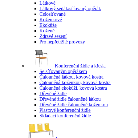
Látkové
Látkový sedák/síťovaný opěrák
Celosíťované
Koženkové
Ekokůže
Kožené
Zdravé sezení
Pro nepřetržité provozy
Konferenční židle a křesla
Se síťovaným opěrákem
Čalouněná látkou, kovová kostra
Čalouněná koženkou, kovová kostra
Čalouněná ekokůží, kovová kostra
Dřevěné židle
Dřevěné židle čalouněné látkou
Dřevěné židle čalouněné koženkou
Plastové konferenční židle
Skládací konferenční židle