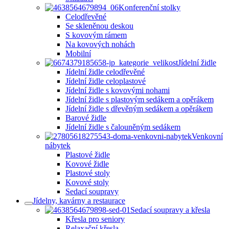
Konferenční stolky
Celodřevěné
Se skleněnou deskou
S kovovým rámem
Na kovových nohách
Mobilní
Jídelní židle
Jídelní židle celodřevěné
Jídelní židle celoplastové
Jídelní židle s kovovými nohami
Jídelní židle s plastovým sedákem a opěrákem
Jídelní židle s dřevěným sedákem a opěrákem
Barové židle
Jídelní židle s čalouněným sedákem
Venkovní
nábytek
Plastové židle
Kovové židle
Plastové stoly
Kovové stoly
Sedací soupravy
Jídelny, kavárny a restaurace
Sedací soupravy a křesla
Křesla pro seniory
Relaxační křesla