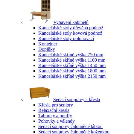
Vybavení kabinetů
Kancelářské stoly dřevěná podnož
Kancelářské stoly kovová podnož
Kancelářské stoly polohovací
Kontejner
Doplňky
Kancelářské skříně výška 750 mm
Kancelářské skříně výška 1100 mm
Kancelářské skříně výška 1450 mm
Kancelářské skříně výška 1800 mm
Kancelářské skříně výška 2150 mm
Sedací soupravy a křesla
Křesla pro seniory
Relaxační křesla
Taburety a pouffy
Pohovky a válendy
Sedací soupravy čalouněné látkou
Sedací soupravy čalouněné koženkou