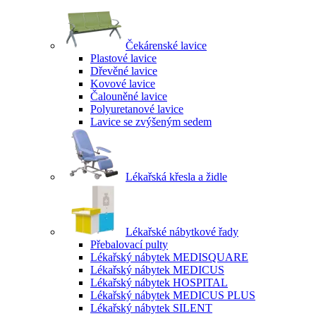
Čekárenské lavice
Plastové lavice
Dřevěné lavice
Kovové lavice
Čalouněné lavice
Polyuretanové lavice
Lavice se zvýšeným sedem
Lékařská křesla a židle
Lékařské nábytkové řady
Přebalovací pulty
Lékařský nábytek MEDISQUARE
Lékařský nábytek MEDICUS
Lékařský nábytek HOSPITAL
Lékařský nábytek MEDICUS PLUS
Lékařský nábytek SILENT