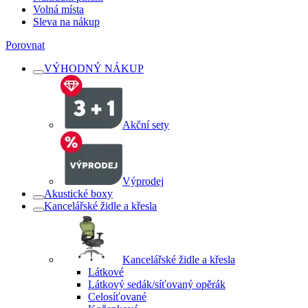
Volná místa
Sleva na nákup
Porovnat
VÝHODNÝ NÁKUP
Akční sety
Výprodej
Akustické boxy
Kancelářské židle a křesla
Kancelářské židle a křesla
Látkové
Látkový sedák/síťovaný opěrák
Celosíťované