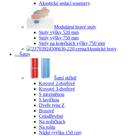
Akustické sedací soupravy
Modulární hravé stoly
Stoly výšky 520 mm
Stoly výšky 750 mm
Stoly na kolečkách výšky 750 mm
Akustické boxy
Šatny
Šatní skříně
Kovové 2-dveřové
Kovové 3-dveřové
S mezistěnou
S lavičkou
Dveře typu Z
Boxové
Celodřevěné
Na nožičkách
Na roštu
Nízké (výška 150 cm)