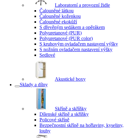
Laboratorní a provozní židle
Čalouněné látkou
Čalouněné koženkou
Čalouněné ekokůží
S dřevěným sedákem a opěrákem
Polyuretanové (PUR)
Polyuretanové (PUR color)
S kruhovým ovladačem nastavení výšky
S nožním ovladačem nastavení výšky
Sedlové
Akustické boxy
Sklady a dílny
Skříně a skříňky
Dílenské skříně a skříňky
Policové skříně
Bezpečnostní skříně na hořlaviny, kyseliny,
louhy