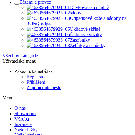
Zázemí a provoz
Dávkovače a náplně
Mopy
Odpadkové koše a nádoby na
tříděný odpad
Úklidové skříně
Úklidové vozíky
Zásobníky
Žebříky a schůdky
Všechny kategorie
Uživatelské menu
Zákaznická nabídka
Registrace
Přihlášení
Zapomenuté heslo
Menu
O nás
Showroom
Výroba
Inspirace
Naše služby