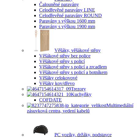
Čalouněné paravány
Celodřevěné paravány LINE
Celodřevěné paravány ROUND
Paravány s výškou 1600 mm
Paravány s výškou 1900 mm
Věšáky, věšákové stěny
Věšákové stěny bez police
Věšákové stěny s policí
Věšákové stěny s policí a zrcadlem
Věšákové stěny s policí a botníkem
Věšáky celokovové
Věšáky kov/dřevo
Trezory
Kuchyňky
COFDATE
Multimediální
zásuvková centra, vedení kabelů
PC vozíky, držáky, podstavce