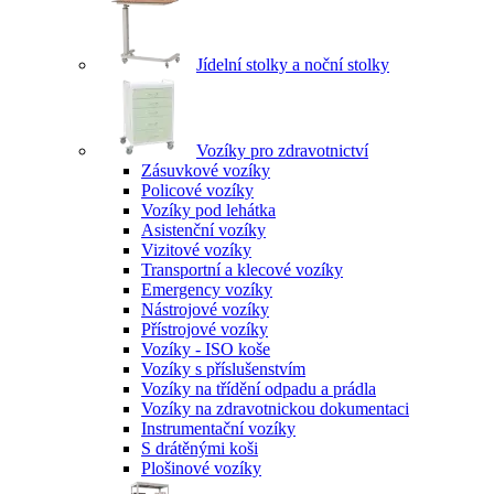
Jídelní stolky a noční stolky
Vozíky pro zdravotnictví
Zásuvkové vozíky
Policové vozíky
Vozíky pod lehátka
Asistenční vozíky
Vizitové vozíky
Transportní a klecové vozíky
Emergency vozíky
Nástrojové vozíky
Přístrojové vozíky
Vozíky - ISO koše
Vozíky s příslušenstvím
Vozíky na třídění odpadu a prádla
Vozíky na zdravotnickou dokumentaci
Instrumentační vozíky
S drátěnými koši
Plošinové vozíky