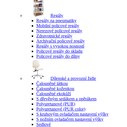
Regály
Regály na pneumatiky
Mobilní policové regály
Nerezové policové regály
Zdravotnické regály
Archivační policové regály
Regály s vysokou nosností
Policové regály do skladu
Policové regály do dílny
Dílenské a provozní židle
Čalouněné látkou
Čalouněné koženkou
Čalouněné ekokůží
S dřevěným sedákem a opěrákem
Polyuretanové (PUR)
Polyuretanové (PUR color)
S kruhovým ovladačem nastavení výšky
S nožním ovladačem nastavení výšky
Sedlové