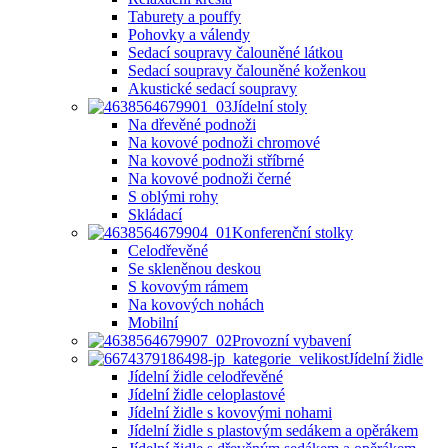
Taburety a pouffy
Pohovky a válendy
Sedací soupravy čalouněné látkou
Sedací soupravy čalouněné koženkou
Akustické sedací soupravy
Jídelní stoly
Na dřevěné podnoži
Na kovové podnoži chromové
Na kovové podnoži stříbrné
Na kovové podnoži černé
S oblými rohy
Skládací
Konferenční stolky
Celodřevěné
Se skleněnou deskou
S kovovým rámem
Na kovových nohách
Mobilní
Provozní vybavení
Jídelní židle
Jídelní židle celodřevěné
Jídelní židle celoplastové
Jídelní židle s kovovými nohami
Jídelní židle s plastovým sedákem a opěrákem