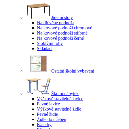
Jídelní stoly
Na dřevěné podnoži
Na kovové podnoži chromové
Na kovové podnoži stříbrné
Na kovové podnoži černé
S oblými rohy
Skládací
Ostatní školní vybavení
Školní nábytek
Výškově stavitelné lavice
Pevné lavice
Výškově stavitelné židle
Pevné židle
Židle do učeben
Katedry