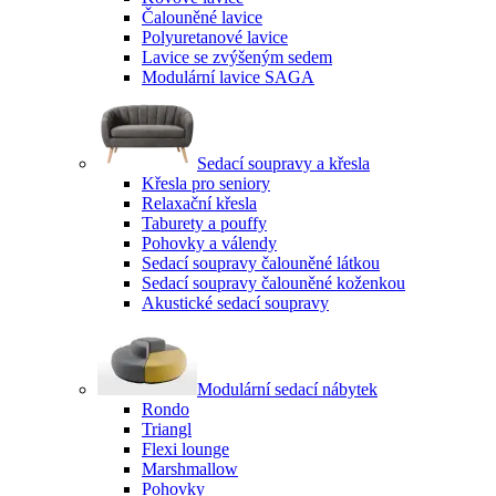
Čalouněné lavice
Polyuretanové lavice
Lavice se zvýšeným sedem
Modulární lavice SAGA
Sedací soupravy a křesla
Křesla pro seniory
Relaxační křesla
Taburety a pouffy
Pohovky a válendy
Sedací soupravy čalouněné látkou
Sedací soupravy čalouněné koženkou
Akustické sedací soupravy
Modulární sedací nábytek
Rondo
Triangl
Flexi lounge
Marshmallow
Pohovky