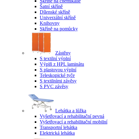
Skříně na chemikálie
Šatní skříně
Dílenské skříně
Univerzální skříně
Knihovny
Skříně na pomůcky
Zástěny
S textilní výplní
Výplň z HPL laminátu
S plastovou výplní
Teleskopické tyče
S textilními závěsy
S PVC závěsy
Lehátka a lůžka
Vyšetřovací a rehabilitační pevná
Vyšetřovací a rehabilitační mobilní
Transportní lehátka
Elektrická lehátka