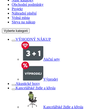
Naše katalogy
Obchodní podmínky
Projekt
Náhradní plnění
Volná místa
Sleva na nákup
Vyberte kategorii
VÝHODNÝ NÁKUP
Akční sety
Výprodej
Akustické boxy
Kancelářské židle a křesla
Kancelářské židle a křesla