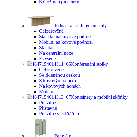
S úložným prostorem
Jednací a konferenční stoly
Celodřevěné
Statické na kovové podnoži
Mobilní na kovové podnoži
Skládací
Na centrální noze
Zvýšené
Konferenční stolky
Celodřevěné
Se skleněnou deskou
S kovovým rámem
Na kovových nohách
Mobilní
Kontejnery a mobilní skříňky
Pojízdné
Přístavné
Pojízdné s polštářem
Paravány