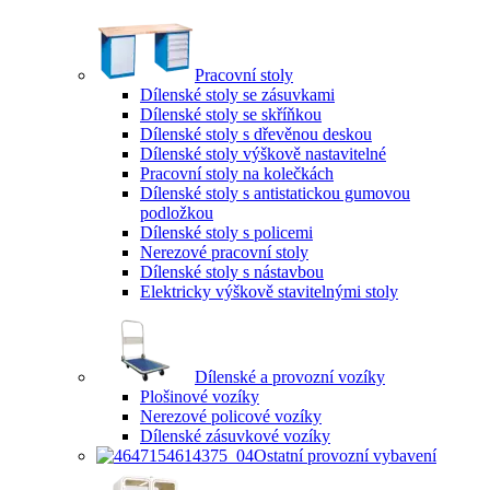
Pracovní stoly
Dílenské stoly se zásuvkami
Dílenské stoly se skříňkou
Dílenské stoly s dřevěnou deskou
Dílenské stoly výškově nastavitelné
Pracovní stoly na kolečkách
Dílenské stoly s antistatickou gumovou
podložkou
Dílenské stoly s policemi
Nerezové pracovní stoly
Dílenské stoly s nástavbou
Elektricky výškově stavitelnými stoly
Dílenské a provozní vozíky
Plošinové vozíky
Nerezové policové vozíky
Dílenské zásuvkové vozíky
Ostatní provozní vybavení