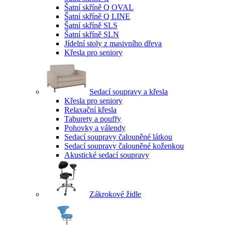
Šatní skříně Q OVAL
Šatní skříně Q LINE
Šatní skříně SLS
Šatní skříně SLN
Jídelní stoly z masivního dřeva
Křesla pro seniory
Sedací soupravy a křesla
Křesla pro seniory
Relaxační křesla
Taburety a pouffy
Pohovky a válendy
Sedací soupravy čalouněné látkou
Sedací soupravy čalouněné koženkou
Akustické sedací soupravy
Zákrokové židle