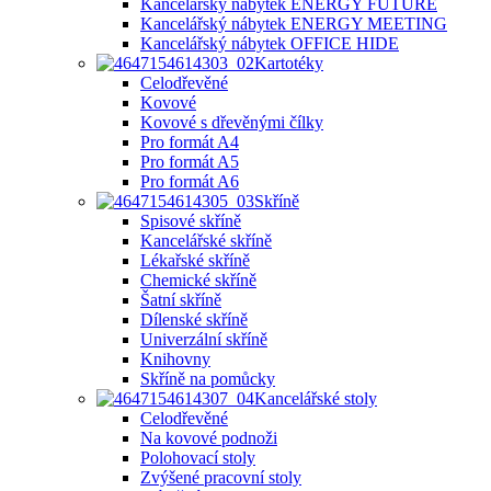
Kancelářský nábytek ENERGY FUTURE
Kancelářský nábytek ENERGY MEETING
Kancelářský nábytek OFFICE HIDE
Kartotéky
Celodřevěné
Kovové
Kovové s dřevěnými čílky
Pro formát A4
Pro formát A5
Pro formát A6
Skříně
Spisové skříně
Kancelářské skříně
Lékařské skříně
Chemické skříně
Šatní skříně
Dílenské skříně
Univerzální skříně
Knihovny
Skříně na pomůcky
Kancelářské stoly
Celodřevěné
Na kovové podnoži
Polohovací stoly
Zvýšené pracovní stoly