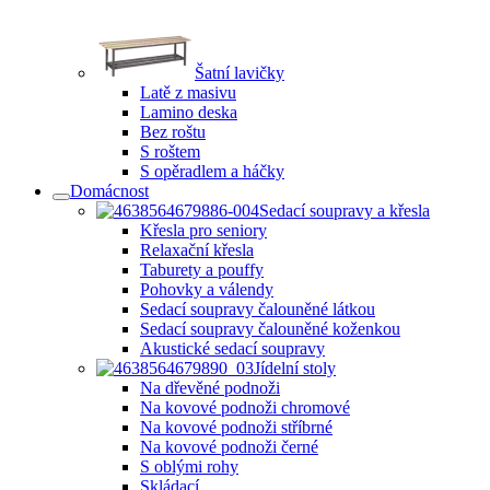
Šatní lavičky
Latě z masivu
Lamino deska
Bez roštu
S roštem
S opěradlem a háčky
Domácnost
Sedací soupravy a křesla
Křesla pro seniory
Relaxační křesla
Taburety a pouffy
Pohovky a válendy
Sedací soupravy čalouněné látkou
Sedací soupravy čalouněné koženkou
Akustické sedací soupravy
Jídelní stoly
Na dřevěné podnoži
Na kovové podnoži chromové
Na kovové podnoži stříbrné
Na kovové podnoži černé
S oblými rohy
Skládací