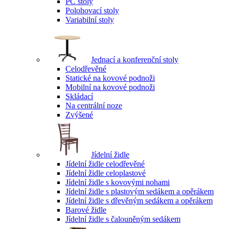
PC stoly
Polohovací stoly
Variabilní stoly
Jednací a konferenční stoly
Celodřevěné
Statické na kovové podnoži
Mobilní na kovové podnoži
Skládací
Na centrální noze
Zvýšené
Jídelní židle
Jídelní židle celodřevěné
Jídelní židle celoplastové
Jídelní židle s kovovými nohami
Jídelní židle s plastovým sedákem a opěrákem
Jídelní židle s dřevěným sedákem a opěrákem
Barové židle
Jídelní židle s čalouněným sedákem