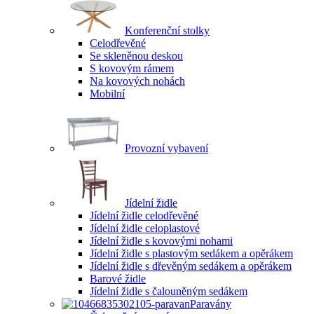
Konferenční stolky
Celodřevěné
Se skleněnou deskou
S kovovým rámem
Na kovových nohách
Mobilní
Provozní vybavení
Jídelní židle
Jídelní židle celodřevěné
Jídelní židle celoplastové
Jídelní židle s kovovými nohami
Jídelní židle s plastovým sedákem a opěrákem
Jídelní židle s dřevěným sedákem a opěrákem
Barové židle
Jídelní židle s čalouněným sedákem
Paravány