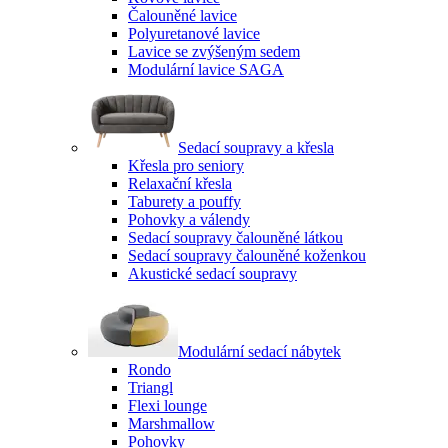
Čalouněné lavice
Polyuretanové lavice
Lavice se zvýšeným sedem
Modulární lavice SAGA
Sedací soupravy a křesla
Křesla pro seniory
Relaxační křesla
Taburety a pouffy
Pohovky a válendy
Sedací soupravy čalouněné látkou
Sedací soupravy čalouněné koženkou
Akustické sedací soupravy
Modulární sedací nábytek
Rondo
Triangl
Flexi lounge
Marshmallow
Pohovky