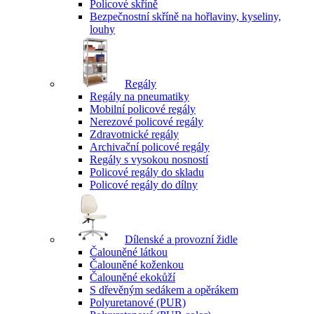
Policové skříně
Bezpečnostní skříně na hořlaviny, kyseliny,
louhy
Regály
Regály na pneumatiky
Mobilní policové regály
Nerezové policové regály
Zdravotnické regály
Archivační policové regály
Regály s vysokou nosností
Policové regály do skladu
Policové regály do dílny
Dílenské a provozní židle
Čalouněné látkou
Čalouněné koženkou
Čalouněné ekokůží
S dřevěným sedákem a opěrákem
Polyuretanové (PUR)