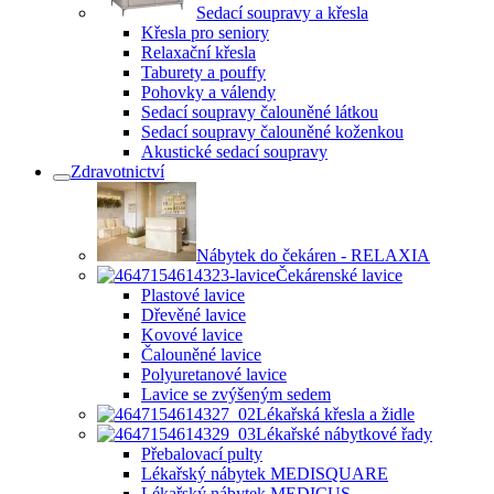
Sedací soupravy a křesla
Křesla pro seniory
Relaxační křesla
Taburety a pouffy
Pohovky a válendy
Sedací soupravy čalouněné látkou
Sedací soupravy čalouněné koženkou
Akustické sedací soupravy
Zdravotnictví
Nábytek do čekáren - RELAXIA
Čekárenské lavice
Plastové lavice
Dřevěné lavice
Kovové lavice
Čalouněné lavice
Polyuretanové lavice
Lavice se zvýšeným sedem
Lékařská křesla a židle
Lékařské nábytkové řady
Přebalovací pulty
Lékařský nábytek MEDISQUARE
Lékařský nábytek MEDICUS