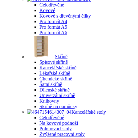
Celodřevěné
Kovové
Kovové s dřevěnými čílky
Pro formát A4
Pro formát A5
Pro formát A6
Skříně
Spisové skříně
Kancelářské skříně
Lékařské skříně
Chemické skříně
Šatní skříně
Dílenské skříně
Univerzální skříně
Knihovny
Skříně na pomůcky
Kancelářské stoly
Celodřevěné
Na kovové podnoži
Polohovací stoly
Zvýšené pracovní stoly