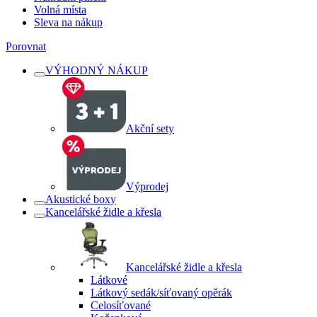
Volná místa
Sleva na nákup
Porovnat
VÝHODNÝ NÁKUP
Akční sety
Výprodej
Akustické boxy
Kancelářské židle a křesla
Kancelářské židle a křesla
Látkové
Látkový sedák/síťovaný opěrák
Celosíťované