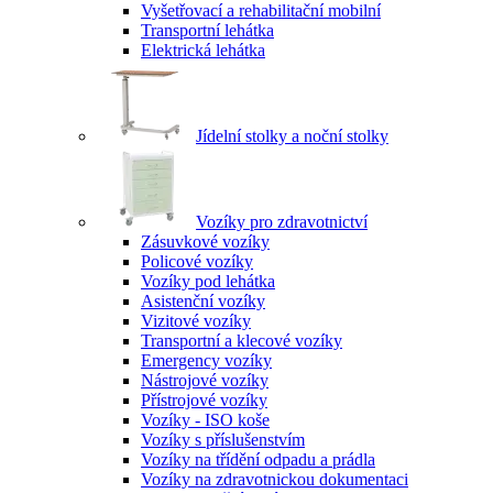
Vyšetřovací a rehabilitační mobilní
Transportní lehátka
Elektrická lehátka
Jídelní stolky a noční stolky
Vozíky pro zdravotnictví
Zásuvkové vozíky
Policové vozíky
Vozíky pod lehátka
Asistenční vozíky
Vizitové vozíky
Transportní a klecové vozíky
Emergency vozíky
Nástrojové vozíky
Přístrojové vozíky
Vozíky - ISO koše
Vozíky s příslušenstvím
Vozíky na třídění odpadu a prádla
Vozíky na zdravotnickou dokumentaci