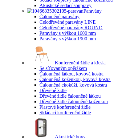
Akustické sedací soupravy
Paravány
Čalouněné paravány
Celodřevěné paravány LINE
Celodřevěné paravány ROUND
Paravány s výškou 1600 mm
Paravány s výškou 1900 mm
Konferenční židle a křesla
Se síťovaným opěrákem
Čalouněná látkou, kovová kostra
Čalouněná koženkou, kovová kostra
Čalouněná ekokůží, kovová kostra
Dřevěné židle
Dřevěné židle čalouněné látkou
Dřevěné židle čalouněné koženkou
Plastové konferenční židle
Skládací konferenční židle
Akustické boxy