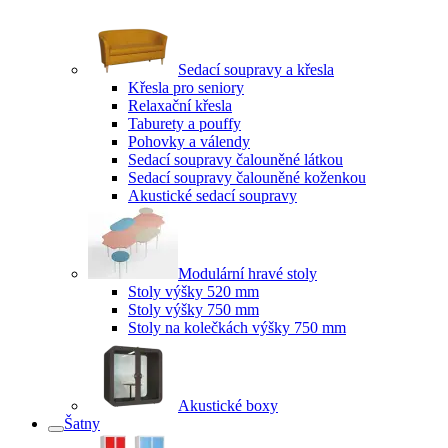
Sedací soupravy a křesla
Křesla pro seniory
Relaxační křesla
Taburety a pouffy
Pohovky a válendy
Sedací soupravy čalouněné látkou
Sedací soupravy čalouněné koženkou
Akustické sedací soupravy
Modulární hravé stoly
Stoly výšky 520 mm
Stoly výšky 750 mm
Stoly na kolečkách výšky 750 mm
Akustické boxy
Šatny