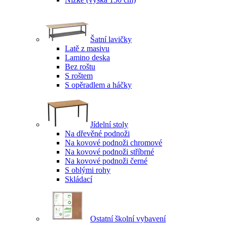
Šatní lavičky
Latě z masivu
Lamino deska
Bez roštu
S roštem
S opěradlem a háčky
Jídelní stoly
Na dřevěné podnoži
Na kovové podnoži chromové
Na kovové podnoži stříbrné
Na kovové podnoži černé
S oblými rohy
Skládací
Ostatní školní vybavení