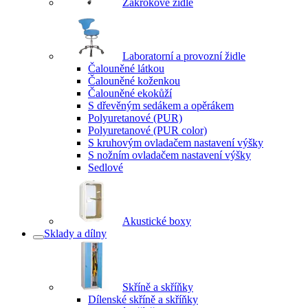
Zákrokové židle
Laboratorní a provozní židle
Čalouněné látkou
Čalouněné koženkou
Čalouněné ekokůží
S dřevěným sedákem a opěrákem
Polyuretanové (PUR)
Polyuretanové (PUR color)
S kruhovým ovladačem nastavení výšky
S nožním ovladačem nastavení výšky
Sedlové
Akustické boxy
Sklady a dílny
Skříně a skříňky
Dílenské skříně a skříňky