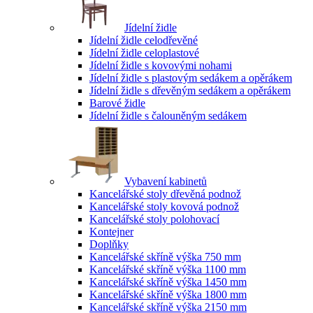
Jídelní židle
Jídelní židle celodřevěné
Jídelní židle celoplastové
Jídelní židle s kovovými nohami
Jídelní židle s plastovým sedákem a opěrákem
Jídelní židle s dřevěným sedákem a opěrákem
Barové židle
Jídelní židle s čalouněným sedákem
Vybavení kabinetů
Kancelářské stoly dřevěná podnož
Kancelářské stoly kovová podnož
Kancelářské stoly polohovací
Kontejner
Doplňky
Kancelářské skříně výška 750 mm
Kancelářské skříně výška 1100 mm
Kancelářské skříně výška 1450 mm
Kancelářské skříně výška 1800 mm
Kancelářské skříně výška 2150 mm