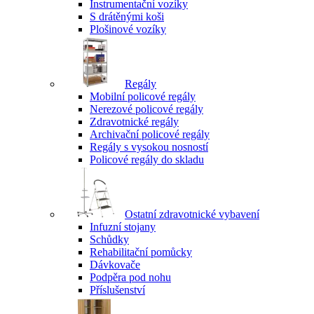
Instrumentační vozíky
S drátěnými koši
Plošinové vozíky
Regály
Mobilní policové regály
Nerezové policové regály
Zdravotnické regály
Archivační policové regály
Regály s vysokou nosností
Policové regály do skladu
Ostatní zdravotnické vybavení
Infuzní stojany
Schůdky
Rehabilitační pomůcky
Dávkovače
Podpěra pod nohu
Příslušenství