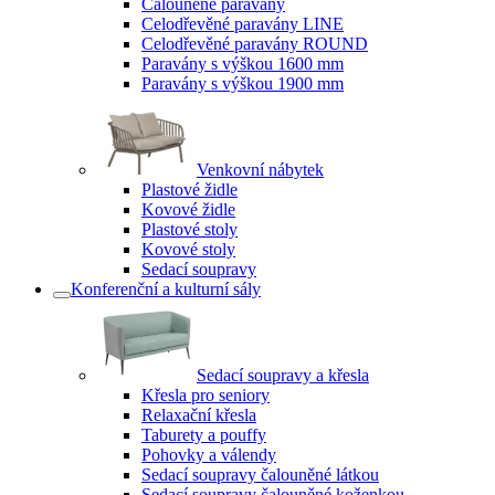
Čalouněné paravány
Celodřevěné paravány LINE
Celodřevěné paravány ROUND
Paravány s výškou 1600 mm
Paravány s výškou 1900 mm
Venkovní nábytek
Plastové židle
Kovové židle
Plastové stoly
Kovové stoly
Sedací soupravy
Konferenční a kulturní sály
Sedací soupravy a křesla
Křesla pro seniory
Relaxační křesla
Taburety a pouffy
Pohovky a válendy
Sedací soupravy čalouněné látkou
Sedací soupravy čalouněné koženkou