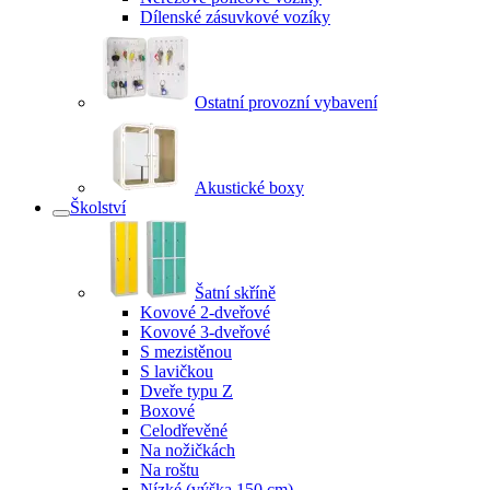
Dílenské zásuvkové vozíky
Ostatní provozní vybavení
Akustické boxy
Školství
Šatní skříně
Kovové 2-dveřové
Kovové 3-dveřové
S mezistěnou
S lavičkou
Dveře typu Z
Boxové
Celodřevěné
Na nožičkách
Na roštu
Nízké (výška 150 cm)