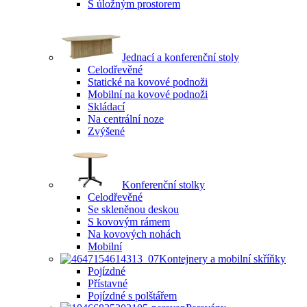
S úložným prostorem
Jednací a konferenční stoly
Celodřevěné
Statické na kovové podnoži
Mobilní na kovové podnoži
Skládací
Na centrální noze
Zvýšené
Konferenční stolky
Celodřevěné
Se skleněnou deskou
S kovovým rámem
Na kovových nohách
Mobilní
Kontejnery a mobilní skříňky
Pojízdné
Přístavné
Pojízdné s polštářem