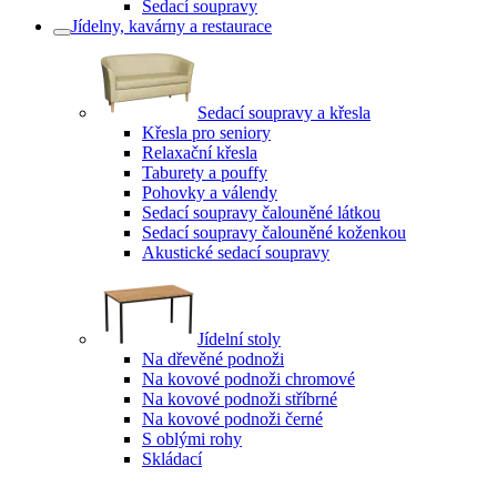
Sedací soupravy
Jídelny, kavárny a restaurace
Sedací soupravy a křesla
Křesla pro seniory
Relaxační křesla
Taburety a pouffy
Pohovky a válendy
Sedací soupravy čalouněné látkou
Sedací soupravy čalouněné koženkou
Akustické sedací soupravy
Jídelní stoly
Na dřevěné podnoži
Na kovové podnoži chromové
Na kovové podnoži stříbrné
Na kovové podnoži černé
S oblými rohy
Skládací