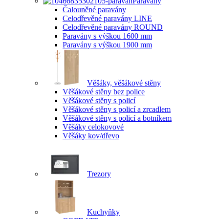
Paravány
Čalouněné paravány
Celodřevěné paravány LINE
Celodřevěné paravány ROUND
Paravány s výškou 1600 mm
Paravány s výškou 1900 mm
Věšáky, věšákové stěny
Věšákové stěny bez police
Věšákové stěny s policí
Věšákové stěny s policí a zrcadlem
Věšákové stěny s policí a botníkem
Věšáky celokovové
Věšáky kov/dřevo
Trezory
Kuchyňky