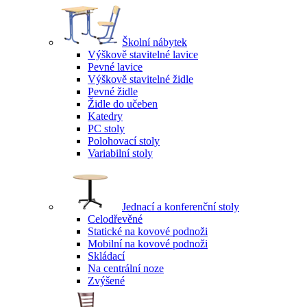
Školní nábytek
Výškově stavitelné lavice
Pevné lavice
Výškově stavitelné židle
Pevné židle
Židle do učeben
Katedry
PC stoly
Polohovací stoly
Variabilní stoly
Jednací a konferenční stoly
Celodřevěné
Statické na kovové podnoži
Mobilní na kovové podnoži
Skládací
Na centrální noze
Zvýšené