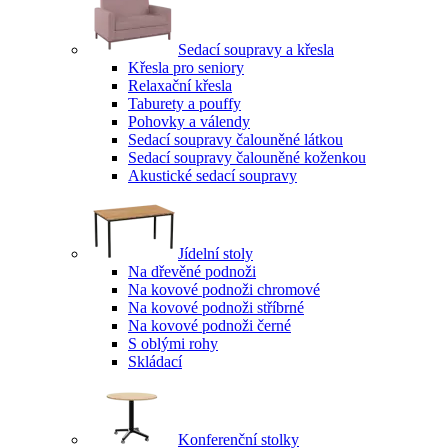
Sedací soupravy a křesla
Křesla pro seniory
Relaxační křesla
Taburety a pouffy
Pohovky a válendy
Sedací soupravy čalouněné látkou
Sedací soupravy čalouněné koženkou
Akustické sedací soupravy
Jídelní stoly
Na dřevěné podnoži
Na kovové podnoži chromové
Na kovové podnoži stříbrné
Na kovové podnoži černé
S oblými rohy
Skládací
Konferenční stolky