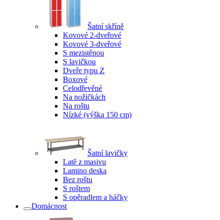
Šatní skříně
Kovové 2-dveřové
Kovové 3-dveřové
S mezistěnou
S lavičkou
Dveře typu Z
Boxové
Celodřevěné
Na nožičkách
Na roštu
Nízké (výška 150 cm)
Šatní lavičky
Latě z masivu
Lamino deska
Bez roštu
S roštem
S opěradlem a háčky
Domácnost