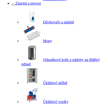
Zázemí a provoz
Dávkovače a náplně
Mopy
Odpadkové koše a nádoby na tříděný
odpad
Úklidové skříně
Úklidové vozíky