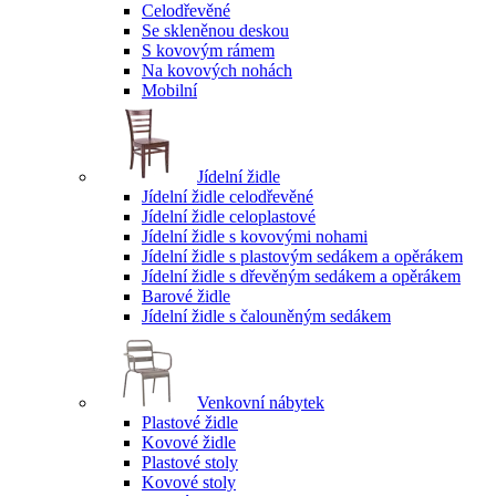
Celodřevěné
Se skleněnou deskou
S kovovým rámem
Na kovových nohách
Mobilní
Jídelní židle
Jídelní židle celodřevěné
Jídelní židle celoplastové
Jídelní židle s kovovými nohami
Jídelní židle s plastovým sedákem a opěrákem
Jídelní židle s dřevěným sedákem a opěrákem
Barové židle
Jídelní židle s čalouněným sedákem
Venkovní nábytek
Plastové židle
Kovové židle
Plastové stoly
Kovové stoly