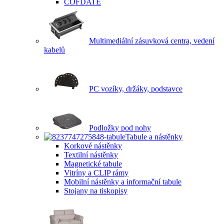
COFDATE
Multimediální zásuvková centra, vedení
kabelů
PC vozíky, držáky, podstavce
Podložky pod nohy
Tabule a nástěnky
Korkové nástěnky
Textilní nástěnky
Magnetické tabule
Vitríny a CLIP rámy
Mobilní nástěnky a informační tabule
Stojany na tiskopisy