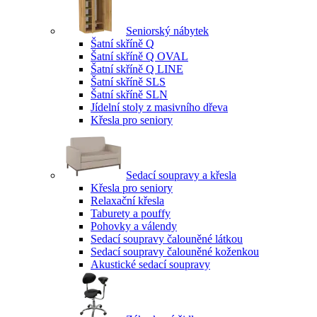
Seniorský nábytek
Šatní skříně Q
Šatní skříně Q OVAL
Šatní skříně Q LINE
Šatní skříně SLS
Šatní skříně SLN
Jídelní stoly z masivního dřeva
Křesla pro seniory
Sedací soupravy a křesla
Křesla pro seniory
Relaxační křesla
Taburety a pouffy
Pohovky a válendy
Sedací soupravy čalouněné látkou
Sedací soupravy čalouněné koženkou
Akustické sedací soupravy