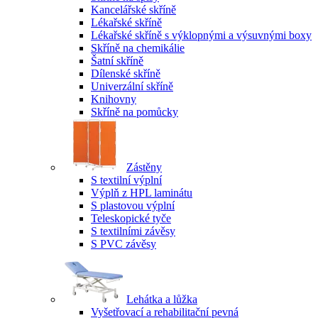
Kancelářské skříně
Lékařské skříně
Lékařské skříně s výklopnými a výsuvnými boxy
Skříně na chemikálie
Šatní skříně
Dílenské skříně
Univerzální skříně
Knihovny
Skříně na pomůcky
Zástěny
S textilní výplní
Výplň z HPL laminátu
S plastovou výplní
Teleskopické tyče
S textilními závěsy
S PVC závěsy
Lehátka a lůžka
Vyšetřovací a rehabilitační pevná