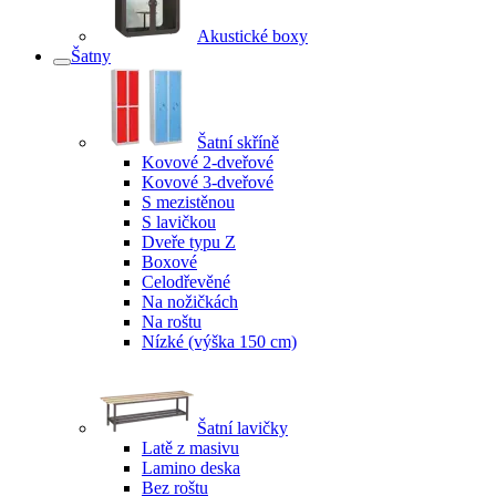
Akustické boxy
Šatny
Šatní skříně
Kovové 2-dveřové
Kovové 3-dveřové
S mezistěnou
S lavičkou
Dveře typu Z
Boxové
Celodřevěné
Na nožičkách
Na roštu
Nízké (výška 150 cm)
Šatní lavičky
Latě z masivu
Lamino deska
Bez roštu