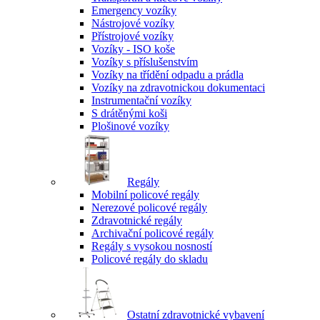
Emergency vozíky
Nástrojové vozíky
Přístrojové vozíky
Vozíky - ISO koše
Vozíky s příslušenstvím
Vozíky na třídění odpadu a prádla
Vozíky na zdravotnickou dokumentaci
Instrumentační vozíky
S drátěnými koši
Plošinové vozíky
Regály
Mobilní policové regály
Nerezové policové regály
Zdravotnické regály
Archivační policové regály
Regály s vysokou nosností
Policové regály do skladu
Ostatní zdravotnické vybavení