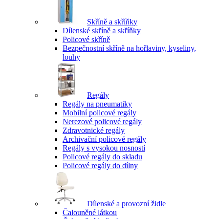
Skříně a skříňky
Dílenské skříně a skříňky
Policové skříně
Bezpečnostní skříně na hořlaviny, kyseliny,
louhy
Regály
Regály na pneumatiky
Mobilní policové regály
Nerezové policové regály
Zdravotnické regály
Archivační policové regály
Regály s vysokou nosností
Policové regály do skladu
Policové regály do dílny
Dílenské a provozní židle
Čalouněné látkou