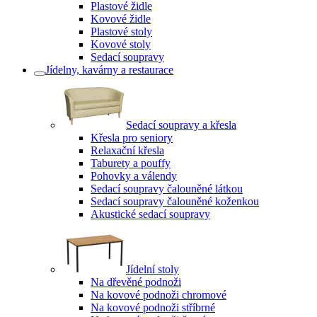
Plastové židle
Kovové židle
Plastové stoly
Kovové stoly
Sedací soupravy
Jídelny, kavárny a restaurace
Sedací soupravy a křesla
Křesla pro seniory
Relaxační křesla
Taburety a pouffy
Pohovky a válendy
Sedací soupravy čalouněné látkou
Sedací soupravy čalouněné koženkou
Akustické sedací soupravy
Jídelní stoly
Na dřevěné podnoži
Na kovové podnoži chromové
Na kovové podnoži stříbrné