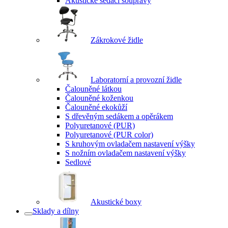
Akustické sedací soupravy
Zákrokové židle
Laboratorní a provozní židle
Čalouněné látkou
Čalouněné koženkou
Čalouněné ekokůží
S dřevěným sedákem a opěrákem
Polyuretanové (PUR)
Polyuretanové (PUR color)
S kruhovým ovladačem nastavení výšky
S nožním ovladačem nastavení výšky
Sedlové
Akustické boxy
Sklady a dílny