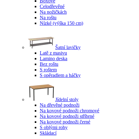
Boxové
Celodřevěné
Na nožičkách
Na roštu
Nízké (výška 150 cm)
Šatní lavičky
Latě z masivu
Lamino deska
Bez roštu
S roštem
S opěradlem a háčky
Jídelní stoly
Na dřevěné podnoži
Na kovové podnoži chromové
Na kovové podnoži stříbrné
Na kovové podnoži černé
S oblými rohy
Skládací