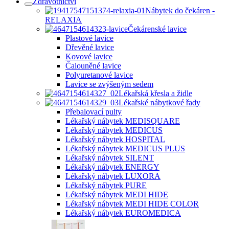
Zdravotnictví
Nábytek do čekáren -
RELAXIA
Čekárenské lavice
Plastové lavice
Dřevěné lavice
Kovové lavice
Čalouněné lavice
Polyuretanové lavice
Lavice se zvýšeným sedem
Lékařská křesla a židle
Lékařské nábytkové řady
Přebalovací pulty
Lékařský nábytek MEDISQUARE
Lékařský nábytek MEDICUS
Lékařský nábytek HOSPITAL
Lékařský nábytek MEDICUS PLUS
Lékařský nábytek SILENT
Lékařský nábytek ENERGY
Lékařský nábytek LUXORA
Lékařský nábytek PURE
Lékařský nábytek MEDI HIDE
Lékařský nábytek MEDI HIDE COLOR
Lékařský nábytek EUROMEDICA