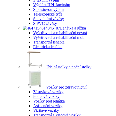
S textilní výplní
Výplň z HPL laminátu
S plastovou výplní
Teleskopické tyče
S textilními závěsy
S PVC závěsy
Lehátka a lůžka
Vyšetřovací a rehabilitační pevná
Vyšetřovací a rehabilitační mobilní
Transportní lehátka
Elektrická lehátka
Jídelní stolky a noční stolky
Vozíky pro zdravotnictví
Zásuvkové vozíky
Policové vozíky
Vozíky pod lehátka
Asistenční vozíky
Vizitové vozíky
Transportní a klecové vozíky