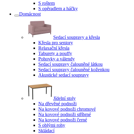
S roštem
S opěradlem a háčky
Domácnost
Sedací soupravy a křesla
Křesla pro seniory
Relaxační křesla
Taburety a pouffy
Pohovky a válendy
Sedací soupravy čalouněné látkou
Sedací soupravy čalouněné koženkou
Akustické sedací soupravy
Jídelní stoly
Na dřevěné podnoži
Na kovové podnoži chromové
Na kovové podnoži stříbrné
Na kovové podnoži černé
S oblými rohy
Skládací