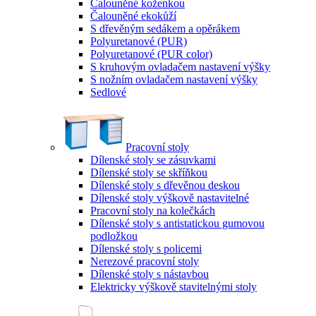
Čalouněné koženkou
Čalouněné ekokůží
S dřevěným sedákem a opěrákem
Polyuretanové (PUR)
Polyuretanové (PUR color)
S kruhovým ovladačem nastavení výšky
S nožním ovladačem nastavení výšky
Sedlové
Pracovní stoly
Dílenské stoly se zásuvkami
Dílenské stoly se skříňkou
Dílenské stoly s dřevěnou deskou
Dílenské stoly výškově nastavitelné
Pracovní stoly na kolečkách
Dílenské stoly s antistatickou gumovou
podložkou
Dílenské stoly s policemi
Nerezové pracovní stoly
Dílenské stoly s nástavbou
Elektricky výškově stavitelnými stoly