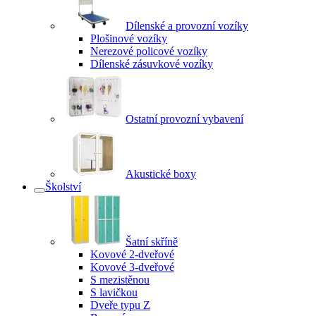
Dílenské a provozní vozíky
Plošinové vozíky
Nerezové policové vozíky
Dílenské zásuvkové vozíky
Ostatní provozní vybavení
Akustické boxy
Školství
Šatní skříně
Kovové 2-dveřové
Kovové 3-dveřové
S mezistěnou
S lavičkou
Dveře typu Z