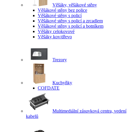
Věšáky, věšákové stěny
Věšákové stěny bez police
Věšákové stěny s policí
Věšákové stěny s policí a zrcadlem
Věšákové stěny s policí a botníkem
Věšáky celokovové
Věšáky kov/dřevo
Trezory
Kuchyňky
COFDATE
Multimediální zásuvková centra, vedení
kabelů