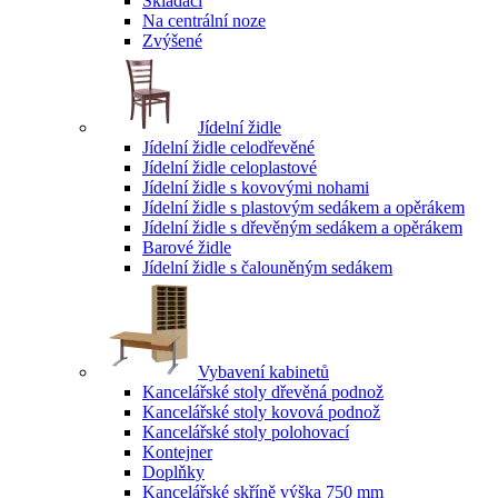
Skládací
Na centrální noze
Zvýšené
Jídelní židle
Jídelní židle celodřevěné
Jídelní židle celoplastové
Jídelní židle s kovovými nohami
Jídelní židle s plastovým sedákem a opěrákem
Jídelní židle s dřevěným sedákem a opěrákem
Barové židle
Jídelní židle s čalouněným sedákem
Vybavení kabinetů
Kancelářské stoly dřevěná podnož
Kancelářské stoly kovová podnož
Kancelářské stoly polohovací
Kontejner
Doplňky
Kancelářské skříně výška 750 mm