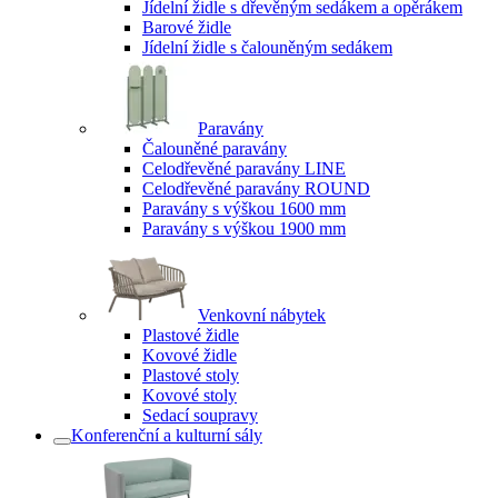
Jídelní židle s dřevěným sedákem a opěrákem
Barové židle
Jídelní židle s čalouněným sedákem
Paravány
Čalouněné paravány
Celodřevěné paravány LINE
Celodřevěné paravány ROUND
Paravány s výškou 1600 mm
Paravány s výškou 1900 mm
Venkovní nábytek
Plastové židle
Kovové židle
Plastové stoly
Kovové stoly
Sedací soupravy
Konferenční a kulturní sály