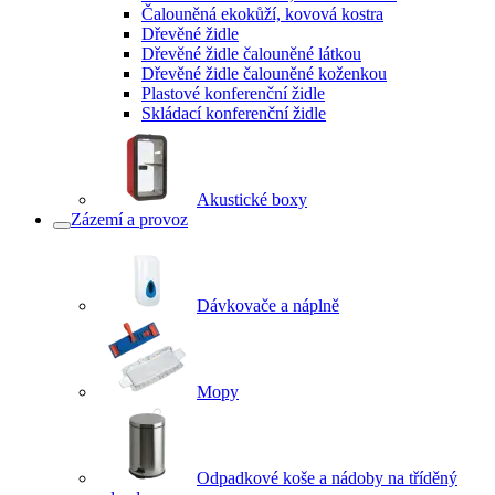
Čalouněná ekokůží, kovová kostra
Dřevěné židle
Dřevěné židle čalouněné látkou
Dřevěné židle čalouněné koženkou
Plastové konferenční židle
Skládací konferenční židle
Akustické boxy
Zázemí a provoz
Dávkovače a náplně
Mopy
Odpadkové koše a nádoby na tříděný