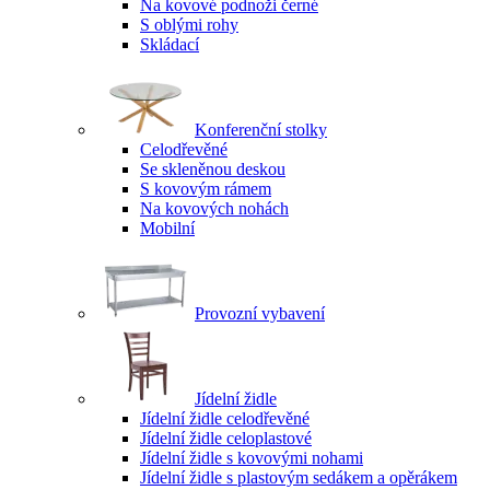
Na kovové podnoži černé
S oblými rohy
Skládací
Konferenční stolky
Celodřevěné
Se skleněnou deskou
S kovovým rámem
Na kovových nohách
Mobilní
Provozní vybavení
Jídelní židle
Jídelní židle celodřevěné
Jídelní židle celoplastové
Jídelní židle s kovovými nohami
Jídelní židle s plastovým sedákem a opěrákem