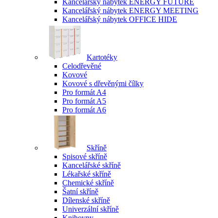
Kancelářský nábytek ENERGY FUTURE
Kancelářský nábytek ENERGY MEETING
Kancelářský nábytek OFFICE HIDE
Kartotéky
Celodřevěné
Kovové
Kovové s dřevěnými čílky
Pro formát A4
Pro formát A5
Pro formát A6
Skříně
Spisové skříně
Kancelářské skříně
Lékařské skříně
Chemické skříně
Šatní skříně
Dílenské skříně
Univerzální skříně
Knihovny