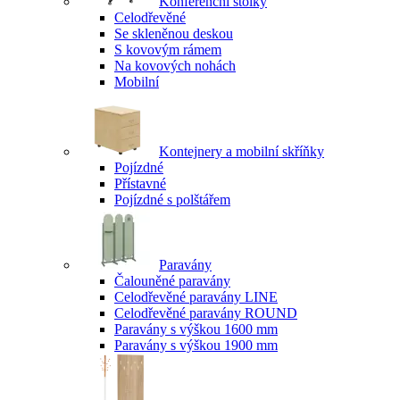
Konferenční stolky
Celodřevěné
Se skleněnou deskou
S kovovým rámem
Na kovových nohách
Mobilní
Kontejnery a mobilní skříňky
Pojízdné
Přístavné
Pojízdné s polštářem
Paravány
Čalouněné paravány
Celodřevěné paravány LINE
Celodřevěné paravány ROUND
Paravány s výškou 1600 mm
Paravány s výškou 1900 mm