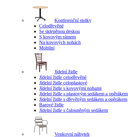
Konferenční stolky
Celodřevěné
Se skleněnou deskou
S kovovým rámem
Na kovových nohách
Mobilní
Jídelní židle
Jídelní židle celodřevěné
Jídelní židle celoplastové
Jídelní židle s kovovými nohami
Jídelní židle s plastovým sedákem a opěrákem
Jídelní židle s dřevěným sedákem a opěrákem
Barové židle
Jídelní židle s čalouněným sedákem
Venkovní nábytek