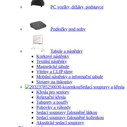
PC vozíky, držáky, podstavce
Podložky pod nohy
Tabule a nástěnky
Korkové nástěnky
Textilní nástěnky
Magnetické tabule
Vitríny a CLIP rámy
Mobilní nástěnky a informační tabule
Stojany na tiskopisy
Sedací soupravy a křesla
Křesla pro seniory
Relaxační křesla
Taburety a pouffy
Pohovky a válendy
Sedací soupravy čalouněné látkou
Sedací soupravy čalouněné koženkou
Akustické sedací soupravy