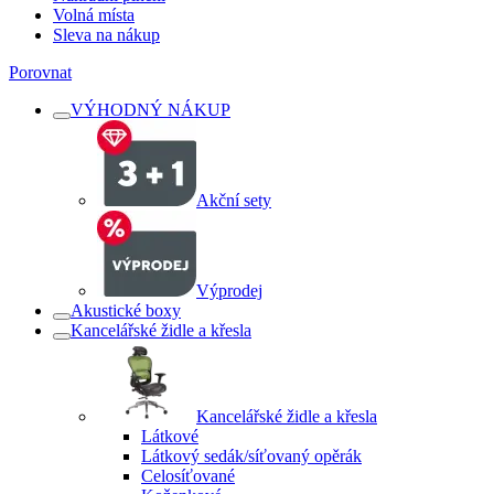
Volná místa
Sleva na nákup
Porovnat
VÝHODNÝ NÁKUP
Akční sety
Výprodej
Akustické boxy
Kancelářské židle a křesla
Kancelářské židle a křesla
Látkové
Látkový sedák/síťovaný opěrák
Celosíťované