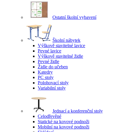
Ostatní školní vybavení
Školní nábytek
Výškově stavitelné lavice
Pevné lavice
Výškově stavitelné židle
Pevné židle
Židle do učeben
Katedry
PC stoly
Polohovací stoly
Variabilní stoly
Jednací a konferenční stoly
Celodřevěné
Statické na kovové podnoži
Mobilní na kovové podnoži