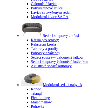
Čalouněné lavice
Polyuretanové lavice
Lavice se zvýšeným sedem
Modulární lavice SAGA
Sedací soupravy a křesla
Křesla pro seniory
Relaxační křesla
Taburety a pouffy
Pohovky a válendy
Sedací soupravy čalouněné látkou
Sedací soupravy čalouněné koženkou
Akustické sedací soupravy
Modulární sedací nábytek
Rondo
Triangl
Flexi lounge
Marshmallow
Pohovky