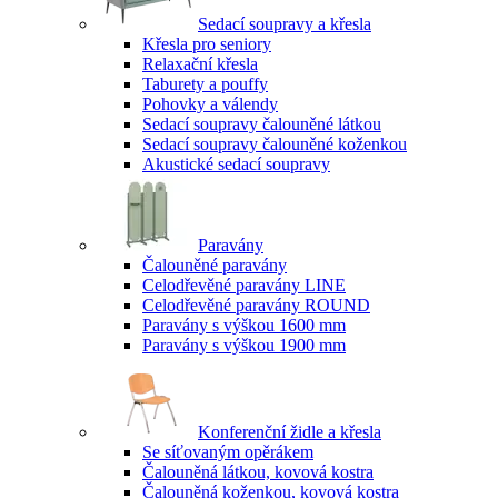
Sedací soupravy a křesla
Křesla pro seniory
Relaxační křesla
Taburety a pouffy
Pohovky a válendy
Sedací soupravy čalouněné látkou
Sedací soupravy čalouněné koženkou
Akustické sedací soupravy
Paravány
Čalouněné paravány
Celodřevěné paravány LINE
Celodřevěné paravány ROUND
Paravány s výškou 1600 mm
Paravány s výškou 1900 mm
Konferenční židle a křesla
Se síťovaným opěrákem
Čalouněná látkou, kovová kostra
Čalouněná koženkou, kovová kostra