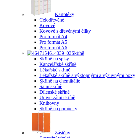
Kartotéky
Celodřevěné
Kovové
Kovové s dřevěnými čílky
Pro formát A4
Pro formát A5
Pro formát A6
Skříně
Skříně na spisy
Kancelářské skříně
Lékařské skříně
Lékařské skříně s výklopnými a výsuvnými boxy
Skříně na chemikálie
Šatní skříně
Dílenské skříně
Univerzální skříně
Knihovny
Skříně na pomůcky
Zástěny