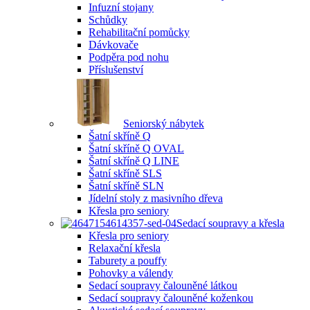
Infuzní stojany
Schůdky
Rehabilitační pomůcky
Dávkovače
Podpěra pod nohu
Příslušenství
Seniorský nábytek
Šatní skříně Q
Šatní skříně Q OVAL
Šatní skříně Q LINE
Šatní skříně SLS
Šatní skříně SLN
Jídelní stoly z masivního dřeva
Křesla pro seniory
Sedací soupravy a křesla
Křesla pro seniory
Relaxační křesla
Taburety a pouffy
Pohovky a válendy
Sedací soupravy čalouněné látkou
Sedací soupravy čalouněné koženkou