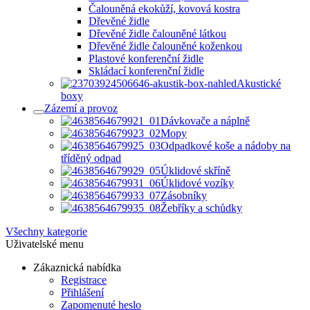
Čalouněná ekokůží, kovová kostra
Dřevěné židle
Dřevěné židle čalouněné látkou
Dřevěné židle čalouněné koženkou
Plastové konferenční židle
Skládací konferenční židle
Akustické
boxy
Zázemí a provoz
Dávkovače a náplně
Mopy
Odpadkové koše a nádoby na
tříděný odpad
Úklidové skříně
Úklidové vozíky
Zásobníky
Žebříky a schůdky
Všechny kategorie
Uživatelské menu
Zákaznická nabídka
Registrace
Přihlášení
Zapomenuté heslo