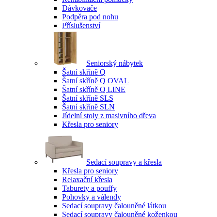
Dávkovače
Podpěra pod nohu
Příslušenství
Seniorský nábytek
Šatní skříně Q
Šatní skříně Q OVAL
Šatní skříně Q LINE
Šatní skříně SLS
Šatní skříně SLN
Jídelní stoly z masivního dřeva
Křesla pro seniory
Sedací soupravy a křesla
Křesla pro seniory
Relaxační křesla
Taburety a pouffy
Pohovky a válendy
Sedací soupravy čalouněné látkou
Sedací soupravy čalouněné koženkou