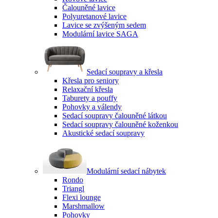
Čalouněné lavice
Polyuretanové lavice
Lavice se zvýšeným sedem
Modulární lavice SAGA
Sedací soupravy a křesla
Křesla pro seniory
Relaxační křesla
Taburety a pouffy
Pohovky a válendy
Sedací soupravy čalouněné látkou
Sedací soupravy čalouněné koženkou
Akustické sedací soupravy
Modulární sedací nábytek
Rondo
Triangl
Flexi lounge
Marshmallow
Pohovky