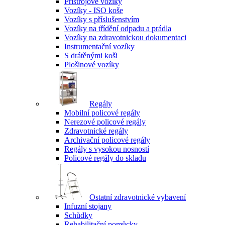
Přístrojové vozíky
Vozíky - ISO koše
Vozíky s příslušenstvím
Vozíky na třídění odpadu a prádla
Vozíky na zdravotnickou dokumentaci
Instrumentační vozíky
S drátěnými koši
Plošinové vozíky
Regály
Mobilní policové regály
Nerezové policové regály
Zdravotnické regály
Archivační policové regály
Regály s vysokou nosností
Policové regály do skladu
Ostatní zdravotnické vybavení
Infuzní stojany
Schůdky
Rehabilitační pomůcky