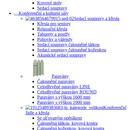
Kovové stoly
Sedací soupravy
Konferenční a kulturní sály
Sedací soupravy a křesla
Křesla pro seniory
Relaxační křesla
Taburety a pouffy
Pohovky a válendy
Sedací soupravy čalouněné látkou
Sedací soupravy čalouněné koženkou
Akustické sedací soupravy
Paravány
Čalouněné paravány
Celodřevěné paravány LINE
Celodřevěné paravány ROUND
Paravány s výškou 1600 mm
Paravány s výškou 1900 mm
Konferenční
židle a křesla
Se síťovaným opěrákem
Čalouněná látkou, kovová kostra
Čalouněná koženkou, kovová kostra