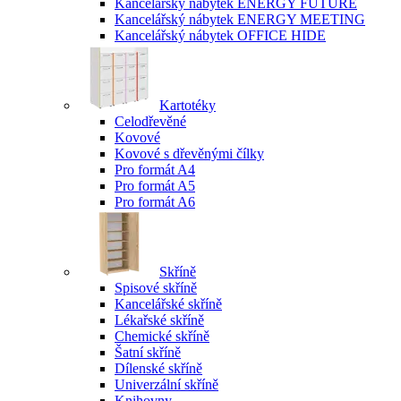
Kancelářský nábytek ENERGY FUTURE
Kancelářský nábytek ENERGY MEETING
Kancelářský nábytek OFFICE HIDE
Kartotéky
Celodřevěné
Kovové
Kovové s dřevěnými čílky
Pro formát A4
Pro formát A5
Pro formát A6
Skříně
Spisové skříně
Kancelářské skříně
Lékařské skříně
Chemické skříně
Šatní skříně
Dílenské skříně
Univerzální skříně
Knihovny