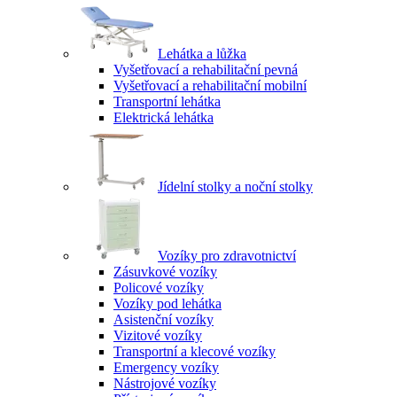
Lehátka a lůžka
Vyšetřovací a rehabilitační pevná
Vyšetřovací a rehabilitační mobilní
Transportní lehátka
Elektrická lehátka
Jídelní stolky a noční stolky
Vozíky pro zdravotnictví
Zásuvkové vozíky
Policové vozíky
Vozíky pod lehátka
Asistenční vozíky
Vizitové vozíky
Transportní a klecové vozíky
Emergency vozíky
Nástrojové vozíky