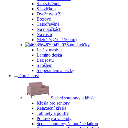
S mezistěnou
S lavičkou
Dveře typu Z
Boxové
Celodřevěné
Na nožičkách
Na roštu
Nízké (výška 150 cm)
Šatní lavičky
Latě z masivu
Lamino deska
Bez roštu
S roštem
S opěradlem a háčky
Domácnost
Sedací soupravy a křesla
Křesla pro seniory
Relaxační křesla
Taburety a pouffy
Pohovky a válendy
Sedací soupravy čalouněné látkou