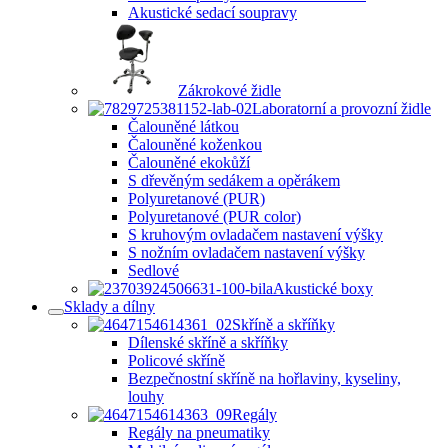
Akustické sedací soupravy
Zákrokové židle
Laboratorní a provozní židle
Čalouněné látkou
Čalouněné koženkou
Čalouněné ekokůží
S dřevěným sedákem a opěrákem
Polyuretanové (PUR)
Polyuretanové (PUR color)
S kruhovým ovladačem nastavení výšky
S nožním ovladačem nastavení výšky
Sedlové
Akustické boxy
Sklady a dílny
Skříně a skříňky
Dílenské skříně a skříňky
Policové skříně
Bezpečnostní skříně na hořlaviny, kyseliny,
louhy
Regály
Regály na pneumatiky