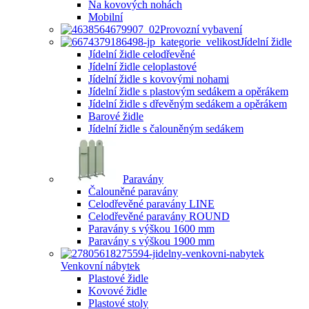
Na kovových nohách
Mobilní
Provozní vybavení
Jídelní židle
Jídelní židle celodřevěné
Jídelní židle celoplastové
Jídelní židle s kovovými nohami
Jídelní židle s plastovým sedákem a opěrákem
Jídelní židle s dřevěným sedákem a opěrákem
Barové židle
Jídelní židle s čalouněným sedákem
Paravány
Čalouněné paravány
Celodřevěné paravány LINE
Celodřevěné paravány ROUND
Paravány s výškou 1600 mm
Paravány s výškou 1900 mm
Venkovní nábytek
Plastové židle
Kovové židle
Plastové stoly