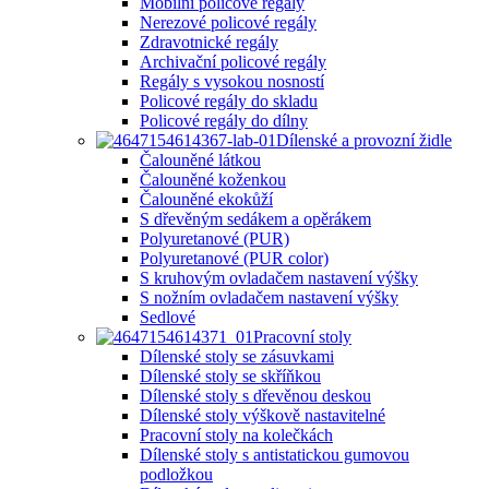
Mobilní policové regály
Nerezové policové regály
Zdravotnické regály
Archivační policové regály
Regály s vysokou nosností
Policové regály do skladu
Policové regály do dílny
Dílenské a provozní židle
Čalouněné látkou
Čalouněné koženkou
Čalouněné ekokůží
S dřevěným sedákem a opěrákem
Polyuretanové (PUR)
Polyuretanové (PUR color)
S kruhovým ovladačem nastavení výšky
S nožním ovladačem nastavení výšky
Sedlové
Pracovní stoly
Dílenské stoly se zásuvkami
Dílenské stoly se skříňkou
Dílenské stoly s dřevěnou deskou
Dílenské stoly výškově nastavitelné
Pracovní stoly na kolečkách
Dílenské stoly s antistatickou gumovou
podložkou