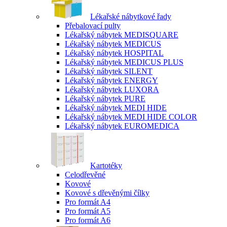
Lékařské nábytkové řady
Přebalovací pulty
Lékařský nábytek MEDISQUARE
Lékařský nábytek MEDICUS
Lékařský nábytek HOSPITAL
Lékařský nábytek MEDICUS PLUS
Lékařský nábytek SILENT
Lékařský nábytek ENERGY
Lékařský nábytek LUXORA
Lékařský nábytek PURE
Lékařský nábytek MEDI HIDE
Lékařský nábytek MEDI HIDE COLOR
Lékařský nábytek EUROMEDICA
Kartotéky
Celodřevěné
Kovové
Kovové s dřevěnými čílky
Pro formát A4
Pro formát A5
Pro formát A6