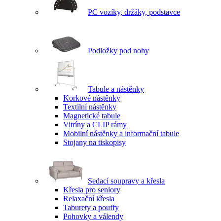
PC vozíky, držáky, podstavce
Podložky pod nohy
Tabule a nástěnky
Korkové nástěnky
Textilní nástěnky
Magnetické tabule
Vitríny a CLIP rámy
Mobilní nástěnky a informační tabule
Stojany na tiskopisy
Sedací soupravy a křesla
Křesla pro seniory
Relaxační křesla
Taburety a pouffy
Pohovky a válendy