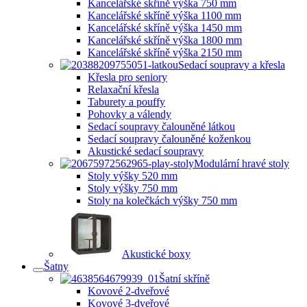
Kancelářské skříně výška 750 mm
Kancelářské skříně výška 1100 mm
Kancelářské skříně výška 1450 mm
Kancelářské skříně výška 1800 mm
Kancelářské skříně výška 2150 mm
Sedací soupravy a křesla
Křesla pro seniory
Relaxační křesla
Taburety a pouffy
Pohovky a válendy
Sedací soupravy čalouněné látkou
Sedací soupravy čalouněné koženkou
Akustické sedací soupravy
Modulární hravé stoly
Stoly výšky 520 mm
Stoly výšky 750 mm
Stoly na kolečkách výšky 750 mm
Akustické boxy
Šatny
Šatní skříně
Kovové 2-dveřové
Kovové 3-dveřové