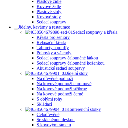
Plastové židle
Kovové židle
Plastové stoly
Kovové stoly
Sedací soupravy
Jídelny, kavárny a restaurace
Sedací soupravy a křesla
Křesla pro seniory
Relaxační křesla
Taburety a pouffy
Pohovky a válendy
Sedací soupravy čalouněné látkou
Sedací soupravy čalouněné koženkou
Akustické sedací soupravy
Jídelní stoly
Na dřevěné podnoži
Na kovové podnoži chromové
Na kovové podnoži stříbrné
Na kovové podnoži černé
S oblými rohy
Skládací
Konferenční stolky
Celodřevěné
Se skleněnou deskou
S kovovým rámem