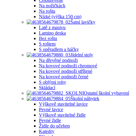
Celodřevěné
Na nožičkách
Na roštu
Nízké (výška 150 cm)
Šatní lavičky
Latě z masivu
Lamino deska
Bez roštu
S roštem
S opěradlem a háčky
Jídelní stoly
Na dřevěné podnoži
Na kovové podnoži chromové
Na kovové podnoži stříbrné
Na kovové podnoži černé
S oblými rohy
Skládací
Ostatní školní vybavení
Školní nábytek
Výškově stavitelné lavice
Pevné lavice
Výškově stavitelné židle
Pevné židle
Židle do učeben
Katedry