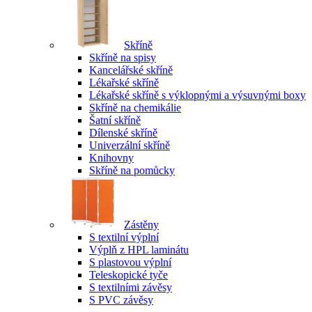
Skříně
Skříně na spisy
Kancelářské skříně
Lékařské skříně
Lékařské skříně s výklopnými a výsuvnými boxy
Skříně na chemikálie
Šatní skříně
Dílenské skříně
Univerzální skříně
Knihovny
Skříně na pomůcky
Zástěny
S textilní výplní
Výplň z HPL laminátu
S plastovou výplní
Teleskopické tyče
S textilními závěsy
S PVC závěsy