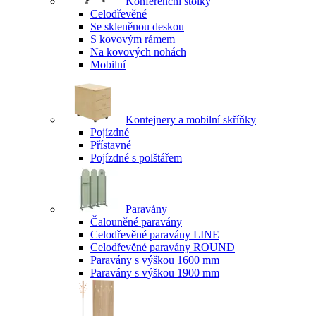
Konferenční stolky
Celodřevěné
Se skleněnou deskou
S kovovým rámem
Na kovových nohách
Mobilní
Kontejnery a mobilní skříňky
Pojízdné
Přístavné
Pojízdné s polštářem
Paravány
Čalouněné paravány
Celodřevěné paravány LINE
Celodřevěné paravány ROUND
Paravány s výškou 1600 mm
Paravány s výškou 1900 mm