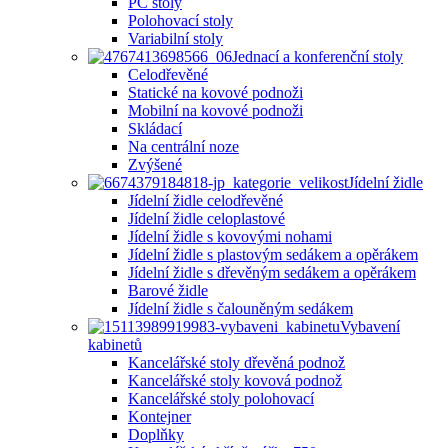
PC stoly
Polohovací stoly
Variabilní stoly
Jednací a konferenční stoly
Celodřevěné
Statické na kovové podnoži
Mobilní na kovové podnoži
Skládací
Na centrální noze
Zvýšené
Jídelní židle
Jídelní židle celodřevěné
Jídelní židle celoplastové
Jídelní židle s kovovými nohami
Jídelní židle s plastovým sedákem a opěrákem
Jídelní židle s dřevěným sedákem a opěrákem
Barové židle
Jídelní židle s čalouněným sedákem
Vybavení
kabinetů
Kancelářské stoly dřevěná podnož
Kancelářské stoly kovová podnož
Kancelářské stoly polohovací
Kontejner
Doplňky