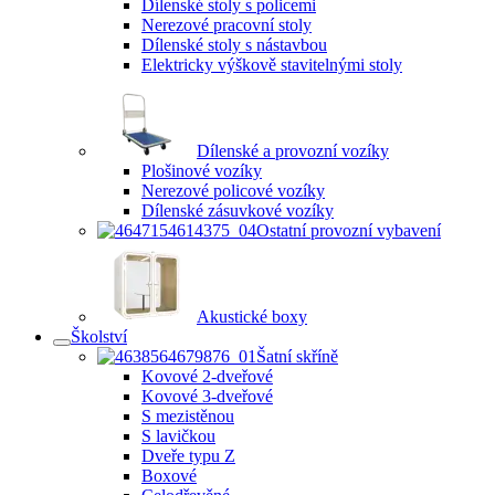
Dílenské stoly s policemi
Nerezové pracovní stoly
Dílenské stoly s nástavbou
Elektricky výškově stavitelnými stoly
Dílenské a provozní vozíky
Plošinové vozíky
Nerezové policové vozíky
Dílenské zásuvkové vozíky
Ostatní provozní vybavení
Akustické boxy
Školství
Šatní skříně
Kovové 2-dveřové
Kovové 3-dveřové
S mezistěnou
S lavičkou
Dveře typu Z
Boxové