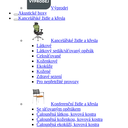
Výprodej
Akustické boxy
Kancelářské židle a křesla
Kancelářské židle a křesla
Látkové
Látkový sedák/síťovaný opěrák
Celosíťované
Koženkové
Ekokůže
Kožené
Zdravé sezení
Pro nepřetržité provozy
Konferenční židle a křesla
Se síťovaným opěrákem
Čalouněná látkou, kovová kostra
Čalouněná koženkou, kovová kostra
Čalouněná ekokůží, kovová kostra