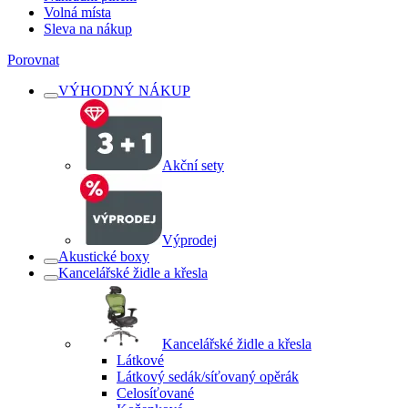
Volná místa
Sleva na nákup
Porovnat
VÝHODNÝ NÁKUP
Akční sety
Výprodej
Akustické boxy
Kancelářské židle a křesla
Kancelářské židle a křesla
Látkové
Látkový sedák/síťovaný opěrák
Celosíťované