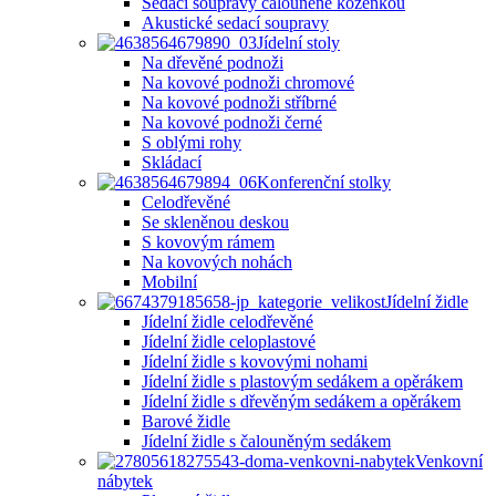
Sedací soupravy čalouněné koženkou
Akustické sedací soupravy
Jídelní stoly
Na dřevěné podnoži
Na kovové podnoži chromové
Na kovové podnoži stříbrné
Na kovové podnoži černé
S oblými rohy
Skládací
Konferenční stolky
Celodřevěné
Se skleněnou deskou
S kovovým rámem
Na kovových nohách
Mobilní
Jídelní židle
Jídelní židle celodřevěné
Jídelní židle celoplastové
Jídelní židle s kovovými nohami
Jídelní židle s plastovým sedákem a opěrákem
Jídelní židle s dřevěným sedákem a opěrákem
Barové židle
Jídelní židle s čalouněným sedákem
Venkovní
nábytek