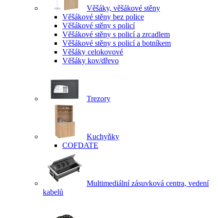
Věšáky, věšákové stěny
Věšákové stěny bez police
Věšákové stěny s policí
Věšákové stěny s policí a zrcadlem
Věšákové stěny s policí a botníkem
Věšáky celokovové
Věšáky kov/dřevo
Trezory
Kuchyňky
COFDATE
Multimediální zásuvková centra, vedení
kabelů