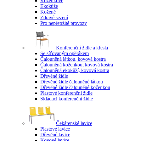
Koženkové
Ekokůže
Kožené
Zdravé sezení
Pro nepřetržité provozy
Konferenční židle a křesla
Se síťovaným opěrákem
Čalouněná látkou, kovová kostra
Čalouněná koženkou, kovová kostra
Čalouněná ekokůží, kovová kostra
Dřevěné židle
Dřevěné židle čalouněné látkou
Dřevěné židle čalouněné koženkou
Plastové konferenční židle
Skládací konferenční židle
Čekárenské lavice
Plastové lavice
Dřevěné lavice
Kovové lavice