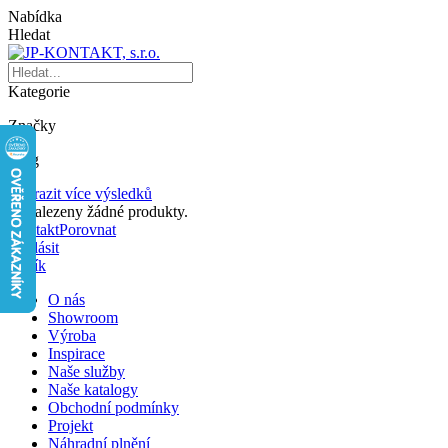
Nabídka
Hledat
Kategorie
Značky
Blog
Zobrazit více výsledků
Nenalezeny žádné produkty.
Kontakt
Porovnat
Přihlásit
Košík
O nás
Showroom
Výroba
Inspirace
Naše služby
Naše katalogy
Obchodní podmínky
Projekt
Náhradní plnění