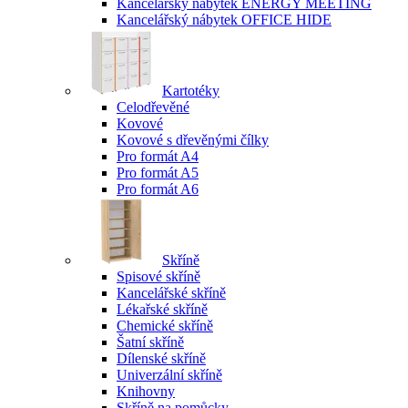
Kancelářský nábytek ENERGY MEETING
Kancelářský nábytek OFFICE HIDE
Kartotéky
Celodřevěné
Kovové
Kovové s dřevěnými čílky
Pro formát A4
Pro formát A5
Pro formát A6
Skříně
Spisové skříně
Kancelářské skříně
Lékařské skříně
Chemické skříně
Šatní skříně
Dílenské skříně
Univerzální skříně
Knihovny
Skříně na pomůcky