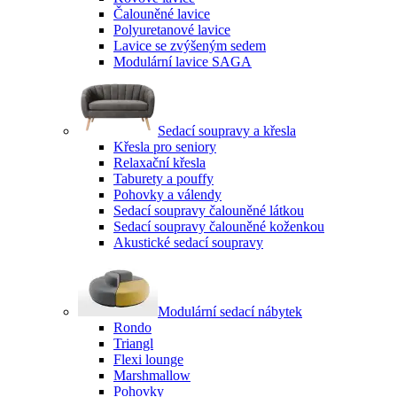
Čalouněné lavice
Polyuretanové lavice
Lavice se zvýšeným sedem
Modulární lavice SAGA
Sedací soupravy a křesla
Křesla pro seniory
Relaxační křesla
Taburety a pouffy
Pohovky a válendy
Sedací soupravy čalouněné látkou
Sedací soupravy čalouněné koženkou
Akustické sedací soupravy
Modulární sedací nábytek
Rondo
Triangl
Flexi lounge
Marshmallow
Pohovky