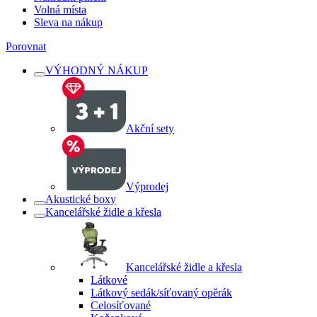
Volná místa
Sleva na nákup
Porovnat
VÝHODNÝ NÁKUP
Akční sety
Výprodej
Akustické boxy
Kancelářské židle a křesla
Kancelářské židle a křesla
Látkové
Látkový sedák/síťovaný opěrák
Celosíťované