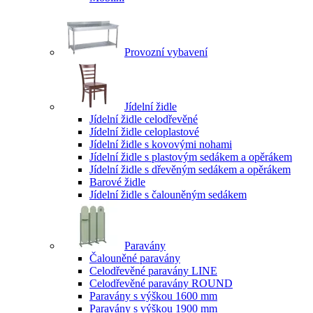
Provozní vybavení
Jídelní židle
Jídelní židle celodřevěné
Jídelní židle celoplastové
Jídelní židle s kovovými nohami
Jídelní židle s plastovým sedákem a opěrákem
Jídelní židle s dřevěným sedákem a opěrákem
Barové židle
Jídelní židle s čalouněným sedákem
Paravány
Čalouněné paravány
Celodřevěné paravány LINE
Celodřevěné paravány ROUND
Paravány s výškou 1600 mm
Paravány s výškou 1900 mm