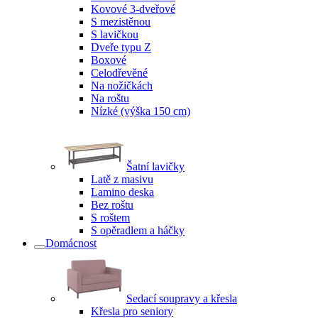
Kovové 3-dveřové
S mezistěnou
S lavičkou
Dveře typu Z
Boxové
Celodřevěné
Na nožičkách
Na roštu
Nízké (výška 150 cm)
Šatní lavičky
Latě z masivu
Lamino deska
Bez roštu
S roštem
S opěradlem a háčky
Domácnost
Sedací soupravy a křesla
Křesla pro seniory