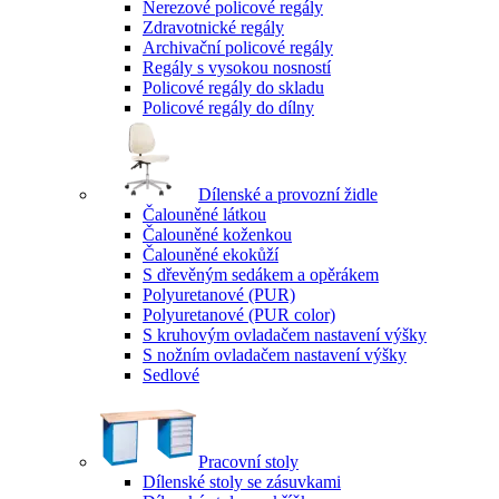
Nerezové policové regály
Zdravotnické regály
Archivační policové regály
Regály s vysokou nosností
Policové regály do skladu
Policové regály do dílny
Dílenské a provozní židle
Čalouněné látkou
Čalouněné koženkou
Čalouněné ekokůží
S dřevěným sedákem a opěrákem
Polyuretanové (PUR)
Polyuretanové (PUR color)
S kruhovým ovladačem nastavení výšky
S nožním ovladačem nastavení výšky
Sedlové
Pracovní stoly
Dílenské stoly se zásuvkami