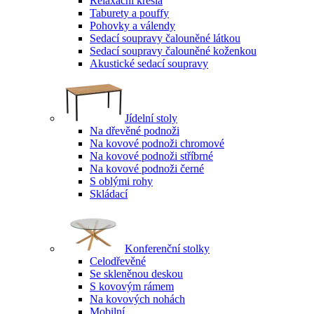
Relaxační křesla
Taburety a pouffy
Pohovky a válendy
Sedací soupravy čalouněné látkou
Sedací soupravy čalouněné koženkou
Akustické sedací soupravy
Jídelní stoly
Na dřevěné podnoži
Na kovové podnoži chromové
Na kovové podnoži stříbrné
Na kovové podnoži černé
S oblými rohy
Skládací
Konferenční stolky
Celodřevěné
Se skleněnou deskou
S kovovým rámem
Na kovových nohách
Mobilní