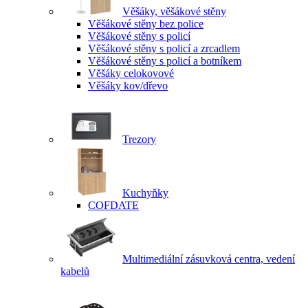
Věšáky, věšákové stěny
Věšákové stěny bez police
Věšákové stěny s policí
Věšákové stěny s policí a zrcadlem
Věšákové stěny s policí a botníkem
Věšáky celokovové
Věšáky kov/dřevo
Trezory
Kuchyňky
COFDATE
Multimediální zásuvková centra, vedení
kabelů