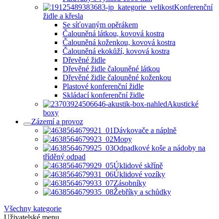
Konferenční
židle a křesla
Se síťovaným opěrákem
Čalouněná látkou, kovová kostra
Čalouněná koženkou, kovová kostra
Čalouněná ekokůží, kovová kostra
Dřevěné židle
Dřevěné židle čalouněné látkou
Dřevěné židle čalouněné koženkou
Plastové konferenční židle
Skládací konferenční židle
Akustické
boxy
Zázemí a provoz
Dávkovače a náplně
Mopy
Odpadkové koše a nádoby na
tříděný odpad
Úklidové skříně
Úklidové vozíky
Zásobníky
Žebříky a schůdky
Všechny kategorie
Uživatelské menu