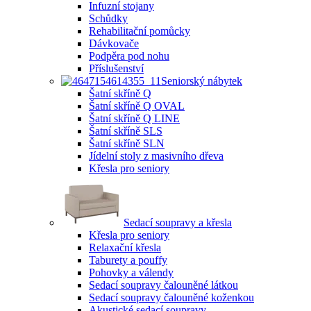
Infuzní stojany
Schůdky
Rehabilitační pomůcky
Dávkovače
Podpěra pod nohu
Příslušenství
Seniorský nábytek
Šatní skříně Q
Šatní skříně Q OVAL
Šatní skříně Q LINE
Šatní skříně SLS
Šatní skříně SLN
Jídelní stoly z masivního dřeva
Křesla pro seniory
Sedací soupravy a křesla
Křesla pro seniory
Relaxační křesla
Taburety a pouffy
Pohovky a válendy
Sedací soupravy čalouněné látkou
Sedací soupravy čalouněné koženkou
Akustické sedací soupravy