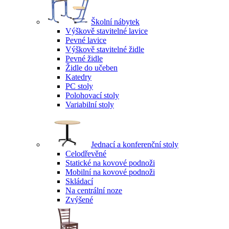
Školní nábytek
Výškově stavitelné lavice
Pevné lavice
Výškově stavitelné židle
Pevné židle
Židle do učeben
Katedry
PC stoly
Polohovací stoly
Variabilní stoly
Jednací a konferenční stoly
Celodřevěné
Statické na kovové podnoži
Mobilní na kovové podnoži
Skládací
Na centrální noze
Zvýšené