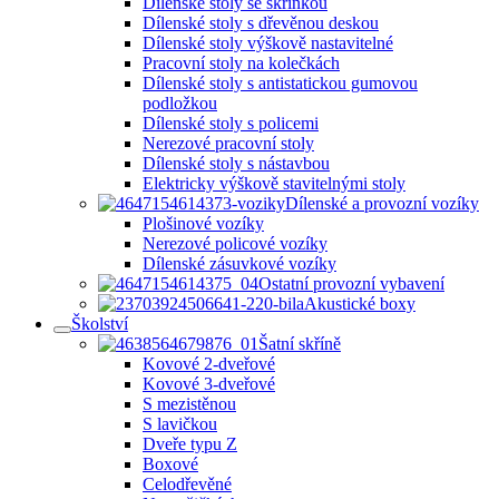
Dílenské stoly se skříňkou
Dílenské stoly s dřevěnou deskou
Dílenské stoly výškově nastavitelné
Pracovní stoly na kolečkách
Dílenské stoly s antistatickou gumovou
podložkou
Dílenské stoly s policemi
Nerezové pracovní stoly
Dílenské stoly s nástavbou
Elektricky výškově stavitelnými stoly
Dílenské a provozní vozíky
Plošinové vozíky
Nerezové policové vozíky
Dílenské zásuvkové vozíky
Ostatní provozní vybavení
Akustické boxy
Školství
Šatní skříně
Kovové 2-dveřové
Kovové 3-dveřové
S mezistěnou
S lavičkou
Dveře typu Z
Boxové
Celodřevěné