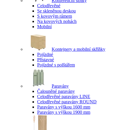
Konferenční stolky
Celodřevěné
Se skleněnou deskou
S kovovým rámem
Na kovových nohách
Mobilní
Kontejnery a mobilní skříňky
Pojízdné
Přístavné
Pojízdné s polštářem
Paravány
Čalouněné paravány
Celodřevěné paravány LINE
Celodřevěné paravány ROUND
Paravány s výškou 1600 mm
Paravány s výškou 1900 mm