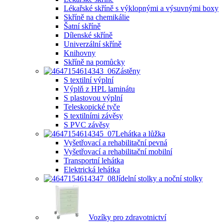
Lékařské skříně s výklopnými a výsuvnými boxy
Skříně na chemikálie
Šatní skříně
Dílenské skříně
Univerzální skříně
Knihovny
Skříně na pomůcky
Zástěny
S textilní výplní
Výplň z HPL laminátu
S plastovou výplní
Teleskopické tyče
S textilními závěsy
S PVC závěsy
Lehátka a lůžka
Vyšetřovací a rehabilitační pevná
Vyšetřovací a rehabilitační mobilní
Transportní lehátka
Elektrická lehátka
Jídelní stolky a noční stolky
Vozíky pro zdravotnictví