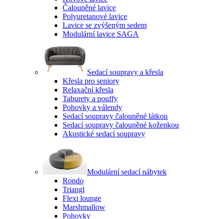
Čalouněné lavice
Polyuretanové lavice
Lavice se zvýšeným sedem
Modulární lavice SAGA
Sedací soupravy a křesla
Křesla pro seniory
Relaxační křesla
Taburety a pouffy
Pohovky a válendy
Sedací soupravy čalouněné látkou
Sedací soupravy čalouněné koženkou
Akustické sedací soupravy
Modulární sedací nábytek
Rondo
Triangl
Flexi lounge
Marshmallow
Pohovky