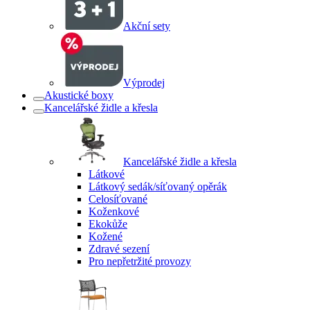
Akční sety
Výprodej
Akustické boxy
Kancelářské židle a křesla
Kancelářské židle a křesla
Látkové
Látkový sedák/síťovaný opěrák
Celosíťované
Koženkové
Ekokůže
Kožené
Zdravé sezení
Pro nepřetržité provozy