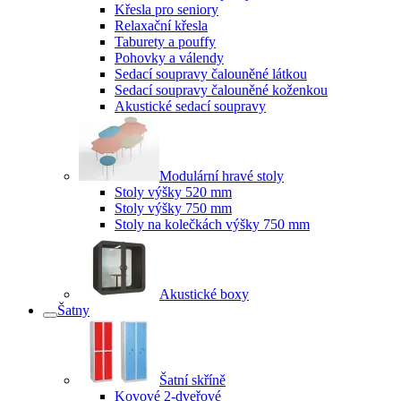
Křesla pro seniory
Relaxační křesla
Taburety a pouffy
Pohovky a válendy
Sedací soupravy čalouněné látkou
Sedací soupravy čalouněné koženkou
Akustické sedací soupravy
Modulární hravé stoly
Stoly výšky 520 mm
Stoly výšky 750 mm
Stoly na kolečkách výšky 750 mm
Akustické boxy
Šatny
Šatní skříně
Kovové 2-dveřové