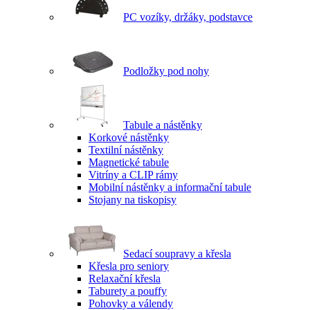
PC vozíky, držáky, podstavce
Podložky pod nohy
Tabule a nástěnky
Korkové nástěnky
Textilní nástěnky
Magnetické tabule
Vitríny a CLIP rámy
Mobilní nástěnky a informační tabule
Stojany na tiskopisy
Sedací soupravy a křesla
Křesla pro seniory
Relaxační křesla
Taburety a pouffy
Pohovky a válendy