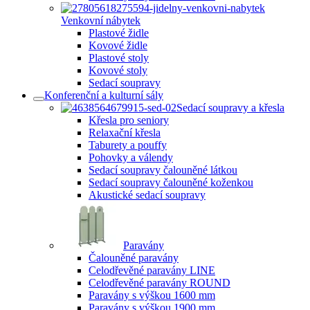
Venkovní nábytek
Plastové židle
Kovové židle
Plastové stoly
Kovové stoly
Sedací soupravy
Konferenční a kulturní sály
Sedací soupravy a křesla
Křesla pro seniory
Relaxační křesla
Taburety a pouffy
Pohovky a válendy
Sedací soupravy čalouněné látkou
Sedací soupravy čalouněné koženkou
Akustické sedací soupravy
Paravány
Čalouněné paravány
Celodřevěné paravány LINE
Celodřevěné paravány ROUND
Paravány s výškou 1600 mm
Paravány s výškou 1900 mm