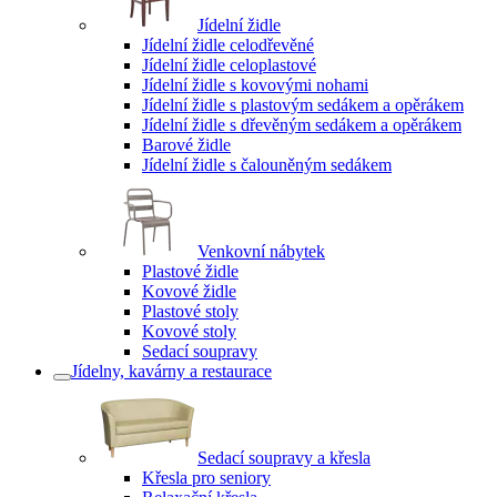
Jídelní židle
Jídelní židle celodřevěné
Jídelní židle celoplastové
Jídelní židle s kovovými nohami
Jídelní židle s plastovým sedákem a opěrákem
Jídelní židle s dřevěným sedákem a opěrákem
Barové židle
Jídelní židle s čalouněným sedákem
Venkovní nábytek
Plastové židle
Kovové židle
Plastové stoly
Kovové stoly
Sedací soupravy
Jídelny, kavárny a restaurace
Sedací soupravy a křesla
Křesla pro seniory