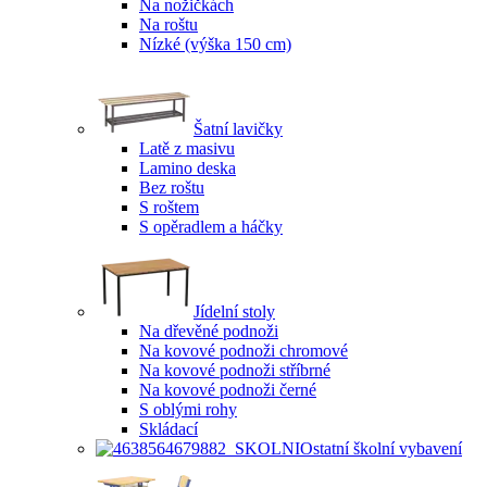
Na nožičkách
Na roštu
Nízké (výška 150 cm)
Šatní lavičky
Latě z masivu
Lamino deska
Bez roštu
S roštem
S opěradlem a háčky
Jídelní stoly
Na dřevěné podnoži
Na kovové podnoži chromové
Na kovové podnoži stříbrné
Na kovové podnoži černé
S oblými rohy
Skládací
Ostatní školní vybavení