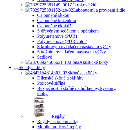
Zákrokové židle
Laboratorní a provozní židle
Čalouněné látkou
Čalouněné koženkou
Čalouněné ekokůží
S dřevěným sedákem a opěrákem
Polyuretanové (PUR)
Polyuretanové (PUR color)
S kruhovým ovladačem nastavení výšky
S nožním ovladačem nastavení výšky
Sedlové
Akustické boxy
Sklady a dílny
Skříně a skříňky
Dílenské skříně a skříňky
Policové skříně
Bezpečnostní skříně na hořlaviny, kyseliny,
louhy
Regály
Regály na pneumatiky
Mobilní policové regály