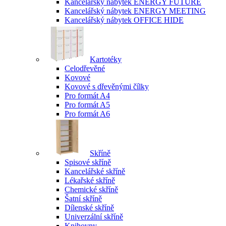
Kancelářský nábytek ENERGY FUTURE
Kancelářský nábytek ENERGY MEETING
Kancelářský nábytek OFFICE HIDE
Kartotéky
Celodřevěné
Kovové
Kovové s dřevěnými čílky
Pro formát A4
Pro formát A5
Pro formát A6
Skříně
Spisové skříně
Kancelářské skříně
Lékařské skříně
Chemické skříně
Šatní skříně
Dílenské skříně
Univerzální skříně
Knihovny