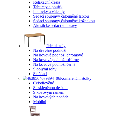
Relaxační křesla
Taburety a pouffy
Pohovky a válendy
Sedací soupravy čalouněné látkou
Sedací soupravy čalouněné koženkou
Akustické sedací soupravy
Jídelní stoly
Na dřevěné podnoži
Na kovové podnoži chromové
Na kovové podnoži stříbrné
Na kovové podnoži černé
S oblými rohy
Skládací
Konferenční stolky
Celodřevěné
Se skleněnou deskou
S kovovým rámem
Na kovových nohách
Mobilní