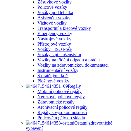
Zásuvkové vozíky
Policové vozíky
Vozíky pod lehátka
Asistenční vozíky
Vizitové vozíky
Transportní a klecové vozíky
Emergency vozíky
Nástrojové vozíky
Přístrojové vozíky
Vozíky - ISO koše
Vozíky s příslušenstvím
Vozíky na třídění odpadu a prádla
Vozíky na zdravotnickou dokumentaci
Instrumentační vozíky
S drátěnými koši
Plošinové vozíky
Regály
Mobilní policové regály
Nerezové policové regály
Zdravotnické regály
Archivační policové regály
Regály s vysokou nosností
Policové regály do skladu
Ostatní zdravotnické
vybavení