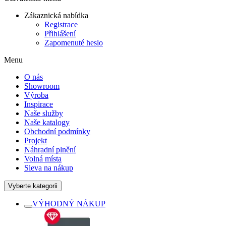
Zákaznická nabídka
Registrace
Přihlášení
Zapomenuté heslo
Menu
O nás
Showroom
Výroba
Inspirace
Naše služby
Naše katalogy
Obchodní podmínky
Projekt
Náhradní plnění
Volná místa
Sleva na nákup
Vyberte kategorii
VÝHODNÝ NÁKUP