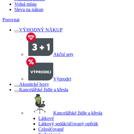
Volná místa
Sleva na nákup
Porovnat
VÝHODNÝ NÁKUP
Akční sety
Výprodej
Akustické boxy
Kancelářské židle a křesla
Kancelářské židle a křesla
Látkové
Látkový sedák/síťovaný opěrák
Celosíťované