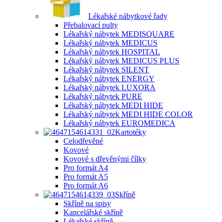
Lékařské nábytkové řady
Přebalovací pulty
Lékařský nábytek MEDISQUARE
Lékařský nábytek MEDICUS
Lékařský nábytek HOSPITAL
Lékařský nábytek MEDICUS PLUS
Lékařský nábytek SILENT
Lékařský nábytek ENERGY
Lékařský nábytek LUXORA
Lékařský nábytek PURE
Lékařský nábytek MEDI HIDE
Lékařský nábytek MEDI HIDE COLOR
Lékařský nábytek EUROMEDICA
Kartotéky
Celodřevěné
Kovové
Kovové s dřevěnými čílky
Pro formát A4
Pro formát A5
Pro formát A6
Skříně
Skříně na spisy
Kancelářské skříně
Lékařské skříně