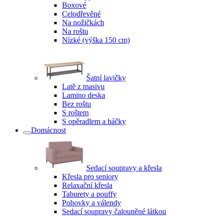
Boxové
Celodřevěné
Na nožičkách
Na roštu
Nízké (výška 150 cm)
Šatní lavičky
Latě z masivu
Lamino deska
Bez roštu
S roštem
S opěradlem a háčky
Domácnost
Sedací soupravy a křesla
Křesla pro seniory
Relaxační křesla
Taburety a pouffy
Pohovky a válendy
Sedací soupravy čalouněné látkou