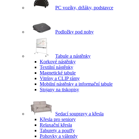
PC vozíky, držáky, podstavce
Podložky pod nohy
Tabule a nástěnky
Korkové nástěnky
Textilní nástěnky
Magnetické tabule
Vitríny a CLIP rámy
Mobilní nástěnky a informační tabule
Stojany na tiskopisy
Sedací soupravy a křesla
Křesla pro seniory
Relaxační křesla
Taburety a pouffy
Pohovky a válendy