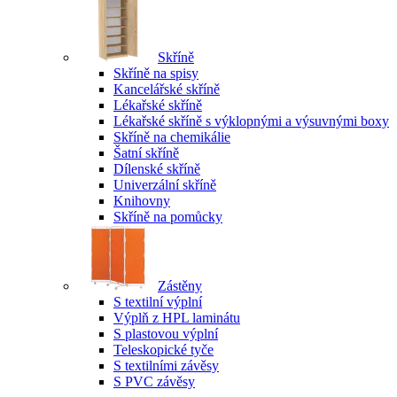
Skříně
Skříně na spisy
Kancelářské skříně
Lékařské skříně
Lékařské skříně s výklopnými a výsuvnými boxy
Skříně na chemikálie
Šatní skříně
Dílenské skříně
Univerzální skříně
Knihovny
Skříně na pomůcky
Zástěny
S textilní výplní
Výplň z HPL laminátu
S plastovou výplní
Teleskopické tyče
S textilními závěsy
S PVC závěsy