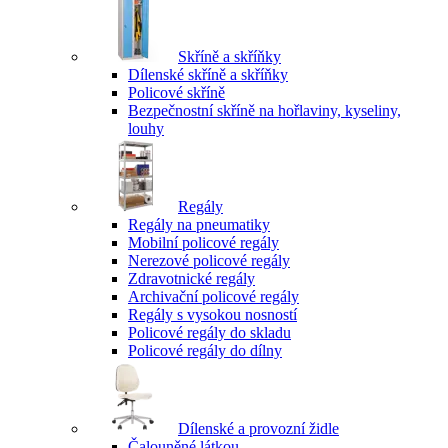
Skříně a skříňky
Dílenské skříně a skříňky
Policové skříně
Bezpečnostní skříně na hořlaviny, kyseliny,
louhy
Regály
Regály na pneumatiky
Mobilní policové regály
Nerezové policové regály
Zdravotnické regály
Archivační policové regály
Regály s vysokou nosností
Policové regály do skladu
Policové regály do dílny
Dílenské a provozní židle
Čalouněné látkou