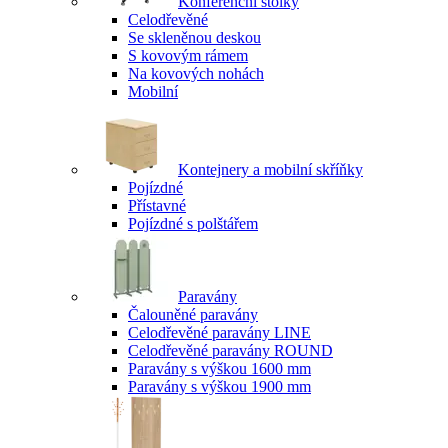
Konferenční stolky
Celodřevěné
Se skleněnou deskou
S kovovým rámem
Na kovových nohách
Mobilní
Kontejnery a mobilní skříňky
Pojízdné
Přístavné
Pojízdné s polštářem
Paravány
Čalouněné paravány
Celodřevěné paravány LINE
Celodřevěné paravány ROUND
Paravány s výškou 1600 mm
Paravány s výškou 1900 mm