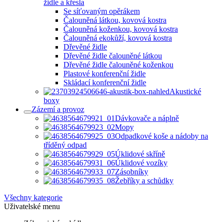
židle a křesla
Se síťovaným opěrákem
Čalouněná látkou, kovová kostra
Čalouněná koženkou, kovová kostra
Čalouněná ekokůží, kovová kostra
Dřevěné židle
Dřevěné židle čalouněné látkou
Dřevěné židle čalouněné koženkou
Plastové konferenční židle
Skládací konferenční židle
Akustické
boxy
Zázemí a provoz
Dávkovače a náplně
Mopy
Odpadkové koše a nádoby na
tříděný odpad
Úklidové skříně
Úklidové vozíky
Zásobníky
Žebříky a schůdky
Všechny kategorie
Uživatelské menu