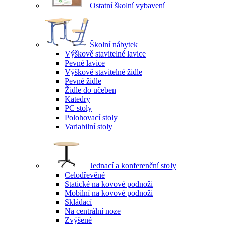
Ostatní školní vybavení
Školní nábytek
Výškově stavitelné lavice
Pevné lavice
Výškově stavitelné židle
Pevné židle
Židle do učeben
Katedry
PC stoly
Polohovací stoly
Variabilní stoly
Jednací a konferenční stoly
Celodřevěné
Statické na kovové podnoži
Mobilní na kovové podnoži
Skládací
Na centrální noze
Zvýšené