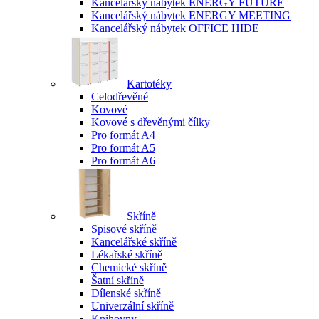
Kancelářský nábytek ENERGY FUTURE
Kancelářský nábytek ENERGY MEETING
Kancelářský nábytek OFFICE HIDE
Kartotéky
Celodřevěné
Kovové
Kovové s dřevěnými čílky
Pro formát A4
Pro formát A5
Pro formát A6
Skříně
Spisové skříně
Kancelářské skříně
Lékařské skříně
Chemické skříně
Šatní skříně
Dílenské skříně
Univerzální skříně
Knihovny