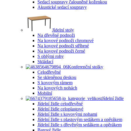
Sedací soupravy čalouněné koženkou
Akustické sedací soupravy
Jídelní stoly
Na dřevěné podnoži
Na kovové podnoži chromové
Na kovové podnoži stříbrné
Na kovové podnoži černé
S oblými rohy
Skládací
Konferenční stolky
Celodřevěné
Se skleněnou deskou
S kovovým rámem
Na kovových nohách
Mobilní
Jídelní židle
Jídelní židle celodřevěné
Jídelní židle celoplastové
Jídelní židle s kovovými nohami
Jídelní židle s plastovým sedákem a opěrákem
Jídelní židle s dřevěným sedákem a opěrákem
Barové židle