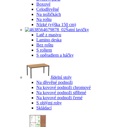
Boxové
Celodřevěné
Na nožičkách
Na roštu
Nízké (výška 150 cm)
Šatní lavičky
Latě z masivu
Lamino deska
Bez roštu
S roštem
S opěradlem a háčky
Jídelní stoly
Na dřevěné podnoži
Na kovové podnoži chromové
Na kovové podnoži stříbrné
Na kovové podnoži černé
S oblými rohy
Skládací