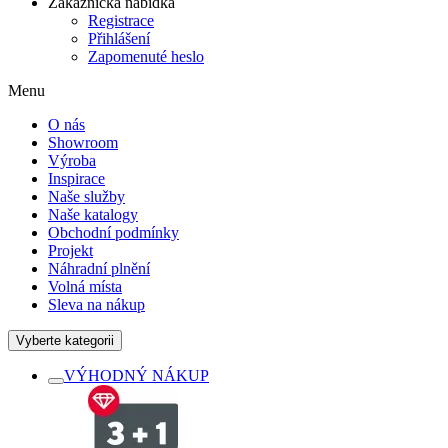
Zákaznická nabídka
Registrace
Přihlášení
Zapomenuté heslo
Menu
O nás
Showroom
Výroba
Inspirace
Naše služby
Naše katalogy
Obchodní podmínky
Projekt
Náhradní plnění
Volná místa
Sleva na nákup
Vyberte kategorii
VÝHODNÝ NÁKUP