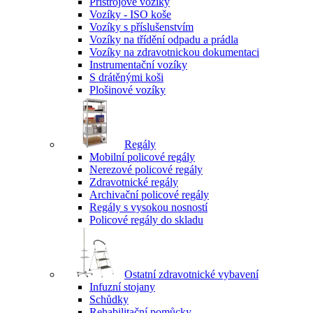
Přístrojové vozíky
Vozíky - ISO koše
Vozíky s příslušenstvím
Vozíky na třídění odpadu a prádla
Vozíky na zdravotnickou dokumentaci
Instrumentační vozíky
S drátěnými koši
Plošinové vozíky
Regály
Mobilní policové regály
Nerezové policové regály
Zdravotnické regály
Archivační policové regály
Regály s vysokou nosností
Policové regály do skladu
Ostatní zdravotnické vybavení
Infuzní stojany
Schůdky
Rehabilitační pomůcky