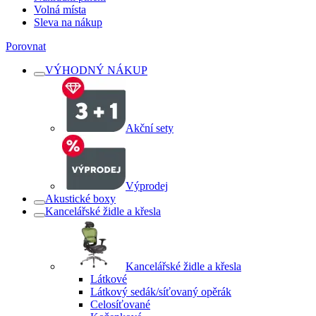
Volná místa
Sleva na nákup
Porovnat
VÝHODNÝ NÁKUP
Akční sety
Výprodej
Akustické boxy
Kancelářské židle a křesla
Kancelářské židle a křesla
Látkové
Látkový sedák/síťovaný opěrák
Celosíťované