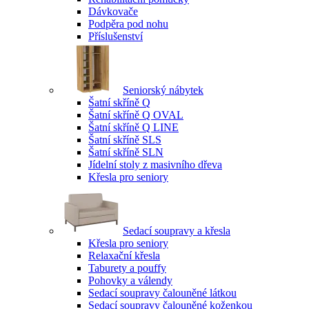
Dávkovače
Podpěra pod nohu
Příslušenství
Seniorský nábytek
Šatní skříně Q
Šatní skříně Q OVAL
Šatní skříně Q LINE
Šatní skříně SLS
Šatní skříně SLN
Jídelní stoly z masivního dřeva
Křesla pro seniory
Sedací soupravy a křesla
Křesla pro seniory
Relaxační křesla
Taburety a pouffy
Pohovky a válendy
Sedací soupravy čalouněné látkou
Sedací soupravy čalouněné koženkou