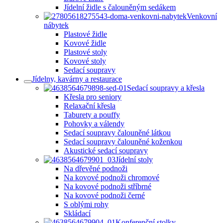
Jídelní židle s čalouněným sedákem
Venkovní
nábytek
Plastové židle
Kovové židle
Plastové stoly
Kovové stoly
Sedací soupravy
Jídelny, kavárny a restaurace
Sedací soupravy a křesla
Křesla pro seniory
Relaxační křesla
Taburety a pouffy
Pohovky a válendy
Sedací soupravy čalouněné látkou
Sedací soupravy čalouněné koženkou
Akustické sedací soupravy
Jídelní stoly
Na dřevěné podnoži
Na kovové podnoži chromové
Na kovové podnoži stříbrné
Na kovové podnoži černé
S oblými rohy
Skládací
Konferenční stolky