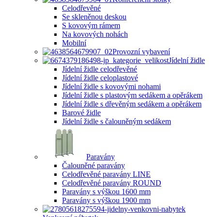
Celodřevěné
Se skleněnou deskou
S kovovým rámem
Na kovových nohách
Mobilní
Provozní vybavení
Jídelní židle
Jídelní židle celodřevěné
Jídelní židle celoplastové
Jídelní židle s kovovými nohami
Jídelní židle s plastovým sedákem a opěrákem
Jídelní židle s dřevěným sedákem a opěrákem
Barové židle
Jídelní židle s čalouněným sedákem
Paravány
Čalouněné paravány
Celodřevěné paravány LINE
Celodřevěné paravány ROUND
Paravány s výškou 1600 mm
Paravány s výškou 1900 mm