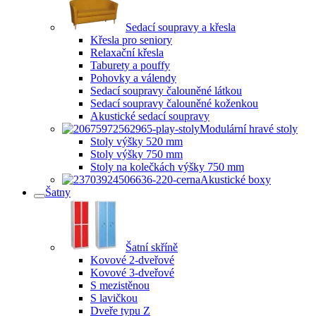
Sedací soupravy a křesla
Křesla pro seniory
Relaxační křesla
Taburety a pouffy
Pohovky a válendy
Sedací soupravy čalouněné látkou
Sedací soupravy čalouněné koženkou
Akustické sedací soupravy
Modulární hravé stoly
Stoly výšky 520 mm
Stoly výšky 750 mm
Stoly na kolečkách výšky 750 mm
Akustické boxy
Šatny
Šatní skříně
Kovové 2-dveřové
Kovové 3-dveřové
S mezistěnou
S lavičkou
Dveře typu Z