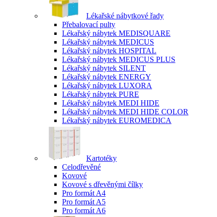
Lékařské nábytkové řady
Přebalovací pulty
Lékařský nábytek MEDISQUARE
Lékařský nábytek MEDICUS
Lékařský nábytek HOSPITAL
Lékařský nábytek MEDICUS PLUS
Lékařský nábytek SILENT
Lékařský nábytek ENERGY
Lékařský nábytek LUXORA
Lékařský nábytek PURE
Lékařský nábytek MEDI HIDE
Lékařský nábytek MEDI HIDE COLOR
Lékařský nábytek EUROMEDICA
Kartotéky
Celodřevěné
Kovové
Kovové s dřevěnými čílky
Pro formát A4
Pro formát A5
Pro formát A6