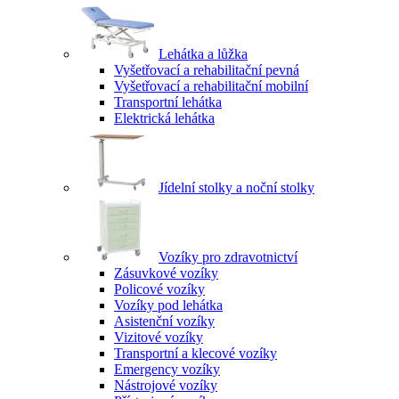
Lehátka a lůžka
Vyšetřovací a rehabilitační pevná
Vyšetřovací a rehabilitační mobilní
Transportní lehátka
Elektrická lehátka
Jídelní stolky a noční stolky
Vozíky pro zdravotnictví
Zásuvkové vozíky
Policové vozíky
Vozíky pod lehátka
Asistenční vozíky
Vizitové vozíky
Transportní a klecové vozíky
Emergency vozíky
Nástrojové vozíky