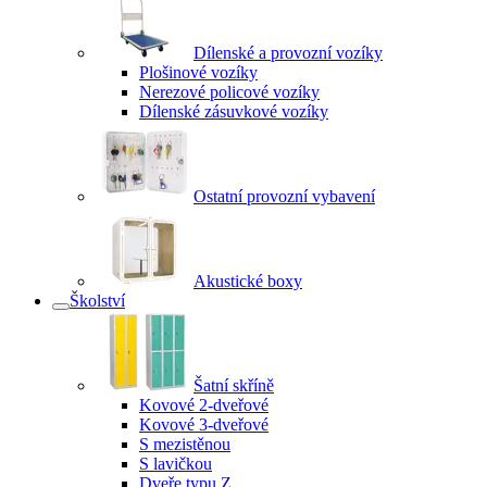
Dílenské a provozní vozíky
Plošinové vozíky
Nerezové policové vozíky
Dílenské zásuvkové vozíky
Ostatní provozní vybavení
Akustické boxy
Školství
Šatní skříně
Kovové 2-dveřové
Kovové 3-dveřové
S mezistěnou
S lavičkou
Dveře typu Z