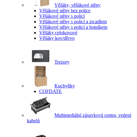
Věšáky, věšákové stěny
Věšákové stěny bez police
Věšákové stěny s policí
Věšákové stěny s policí a zrcadlem
Věšákové stěny s policí a botníkem
Věšáky celokovové
Věšáky kov/dřevo
Trezory
Kuchyňky
COFDATE
Multimediální zásuvková centra, vedení
kabelů