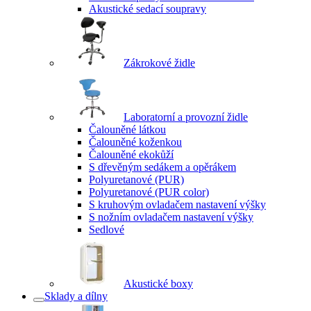
Akustické sedací soupravy
Zákrokové židle
Laboratorní a provozní židle
Čalouněné látkou
Čalouněné koženkou
Čalouněné ekokůží
S dřevěným sedákem a opěrákem
Polyuretanové (PUR)
Polyuretanové (PUR color)
S kruhovým ovladačem nastavení výšky
S nožním ovladačem nastavení výšky
Sedlové
Akustické boxy
Sklady a dílny