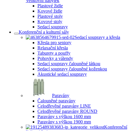
Venkovní nábytek
Plastové židle
Kovové židle
Plastové stoly
Kovové stoly
Sedací soupravy
Konferenční a kulturní sály
Sedací soupravy a křesla
Křesla pro seniory
Relaxační křesla
Taburety a pouffy
Pohovky a válendy
Sedací soupravy čalouněné látkou
Sedací soupravy čalouněné koženkou
Akustické sedací soupravy
Paravány
Čalouněné paravány
Celodřevěné paravány LINE
Celodřevěné paravány ROUND
Paravány s výškou 1600 mm
Paravány s výškou 1900 mm
Konferenční