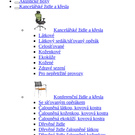
Akustické boxy
Kancelářské židle a křesla
Kancelářské židle a křesla
Látkové
Látkový sedák/síťovaný opěrák
Celosíťované
Koženkové
Ekokůže
Kožené
Zdravé sezení
Pro nepřetržité provozy
Konferenční židle a křesla
Se síťovaným opěrákem
Čalouněná látkou, kovová kostra
Čalouněná koženkou, kovová kostra
Čalouněná ekokůží, kovová kostra
Dřevěné židle
Dřevěné židle čalouněné látkou
Dřevěné židle čalouněné koženkou