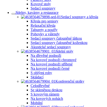
Kovové stoly
Sedací soupravy
Jídelny, kavárny a restaurace
Sedací soupravy a křesla
Křesla pro seniory
Relaxační křesla
Taburety a pouffy
Pohovky a válendy
Sedací soupravy čalouněné látkou
Sedací soupravy čalouněné koženkou
Akustické sedací soupravy
Jídelní stoly
Na dřevěné podnoži
Na kovové podnoži chromové
Na kovové podnoži stříbrné
Na kovové podnoži černé
S oblými rohy
Skládací
Konferenční stolky
Celodřevěné
Se skleněnou deskou
S kovovým rámem
Na kovových nohách
Mobilní