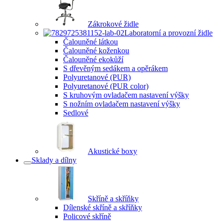
Zákrokové židle
Laboratorní a provozní židle
Čalouněné látkou
Čalouněné koženkou
Čalouněné ekokůží
S dřevěným sedákem a opěrákem
Polyuretanové (PUR)
Polyuretanové (PUR color)
S kruhovým ovladačem nastavení výšky
S nožním ovladačem nastavení výšky
Sedlové
Akustické boxy
Sklady a dílny
Skříně a skříňky
Dílenské skříně a skříňky
Policové skříně