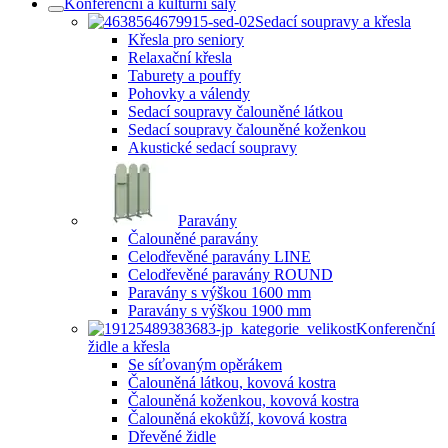
Konferenční a kulturní sály
Sedací soupravy a křesla
Křesla pro seniory
Relaxační křesla
Taburety a pouffy
Pohovky a válendy
Sedací soupravy čalouněné látkou
Sedací soupravy čalouněné koženkou
Akustické sedací soupravy
Paravány
Čalouněné paravány
Celodřevěné paravány LINE
Celodřevěné paravány ROUND
Paravány s výškou 1600 mm
Paravány s výškou 1900 mm
Konferenční
židle a křesla
Se síťovaným opěrákem
Čalouněná látkou, kovová kostra
Čalouněná koženkou, kovová kostra
Čalouněná ekokůží, kovová kostra
Dřevěné židle