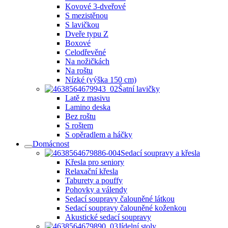
Kovové 3-dveřové
S mezistěnou
S lavičkou
Dveře typu Z
Boxové
Celodřevěné
Na nožičkách
Na roštu
Nízké (výška 150 cm)
Šatní lavičky
Latě z masivu
Lamino deska
Bez roštu
S roštem
S opěradlem a háčky
Domácnost
Sedací soupravy a křesla
Křesla pro seniory
Relaxační křesla
Taburety a pouffy
Pohovky a válendy
Sedací soupravy čalouněné látkou
Sedací soupravy čalouněné koženkou
Akustické sedací soupravy
Jídelní stoly