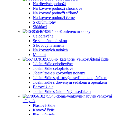
Na dřevěné podnoži
Na kovové podnoži chromové
Na kovové podnoži stříbrné
Na kovové podnoži černé
S oblými rohy
Skládací
Konferenční stolky
Celodřevěné
Se skleněnou deskou
S kovovým rámem
Na kovových nohách
Mobilní
Jídelní židle
Jídelní židle celodřevěné
Jídelní židle celoplastové
Jídelní židle s kovovými nohami
Jídelní židle s plastovým sedákem a opěrákem
Jídelní židle s dřevěným sedákem a opěrákem
Barové židle
Jídelní židle s čalouněným sedákem
Venkovní
nábytek
Plastové židle
Kovové židle
Plastové stoly