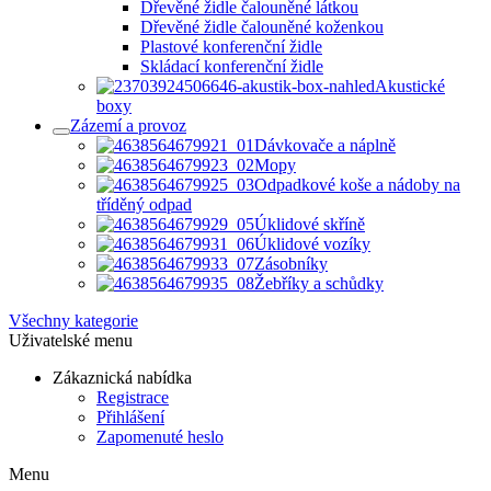
Dřevěné židle čalouněné látkou
Dřevěné židle čalouněné koženkou
Plastové konferenční židle
Skládací konferenční židle
Akustické
boxy
Zázemí a provoz
Dávkovače a náplně
Mopy
Odpadkové koše a nádoby na
tříděný odpad
Úklidové skříně
Úklidové vozíky
Zásobníky
Žebříky a schůdky
Všechny kategorie
Uživatelské menu
Zákaznická nabídka
Registrace
Přihlášení
Zapomenuté heslo
Menu