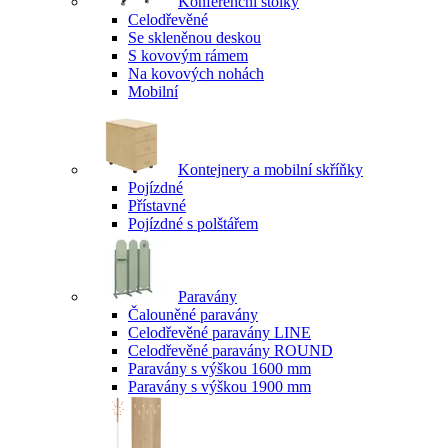
Konferenční stolky
Celodřevěné
Se skleněnou deskou
S kovovým rámem
Na kovových nohách
Mobilní
Kontejnery a mobilní skříňky
Pojízdné
Přístavné
Pojízdné s polštářem
Paravány
Čalouněné paravány
Celodřevěné paravány LINE
Celodřevěné paravány ROUND
Paravány s výškou 1600 mm
Paravány s výškou 1900 mm