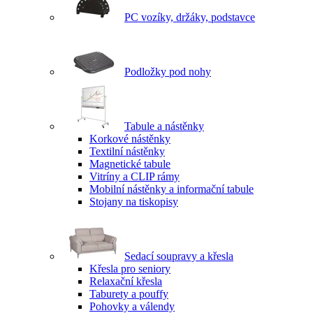
PC vozíky, držáky, podstavce
Podložky pod nohy
Tabule a nástěnky
Korkové nástěnky
Textilní nástěnky
Magnetické tabule
Vitríny a CLIP rámy
Mobilní nástěnky a informační tabule
Stojany na tiskopisy
Sedací soupravy a křesla
Křesla pro seniory
Relaxační křesla
Taburety a pouffy
Pohovky a válendy