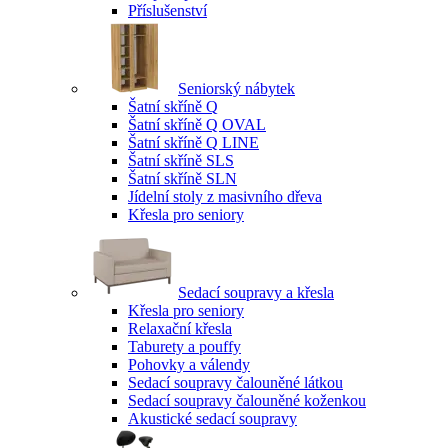
Příslušenství
Seniorský nábytek
Šatní skříně Q
Šatní skříně Q OVAL
Šatní skříně Q LINE
Šatní skříně SLS
Šatní skříně SLN
Jídelní stoly z masivního dřeva
Křesla pro seniory
Sedací soupravy a křesla
Křesla pro seniory
Relaxační křesla
Taburety a pouffy
Pohovky a válendy
Sedací soupravy čalouněné látkou
Sedací soupravy čalouněné koženkou
Akustické sedací soupravy