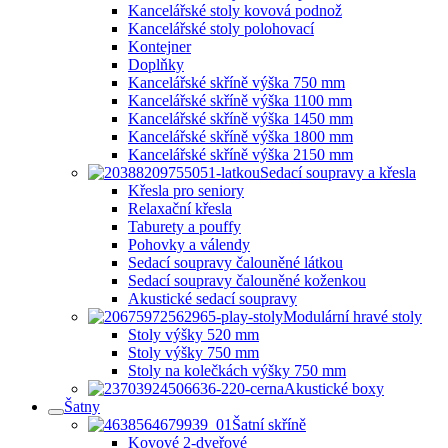
Kancelářské stoly kovová podnož
Kancelářské stoly polohovací
Kontejner
Doplňky
Kancelářské skříně výška 750 mm
Kancelářské skříně výška 1100 mm
Kancelářské skříně výška 1450 mm
Kancelářské skříně výška 1800 mm
Kancelářské skříně výška 2150 mm
Sedací soupravy a křesla
Křesla pro seniory
Relaxační křesla
Taburety a pouffy
Pohovky a válendy
Sedací soupravy čalouněné látkou
Sedací soupravy čalouněné koženkou
Akustické sedací soupravy
Modulární hravé stoly
Stoly výšky 520 mm
Stoly výšky 750 mm
Stoly na kolečkách výšky 750 mm
Akustické boxy
Šatny
Šatní skříně
Kovové 2-dveřové