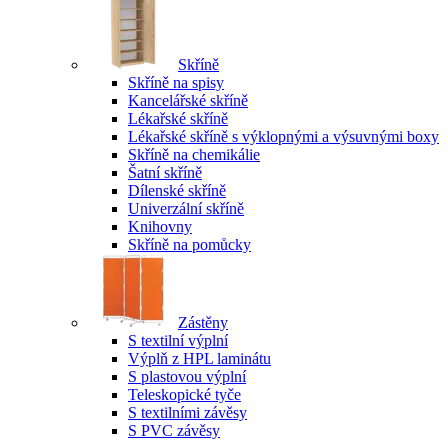
Skříně
Skříně na spisy
Kancelářské skříně
Lékařské skříně
Lékařské skříně s výklopnými a výsuvnými boxy
Skříně na chemikálie
Šatní skříně
Dílenské skříně
Univerzální skříně
Knihovny
Skříně na pomůcky
Zástěny
S textilní výplní
Výplň z HPL laminátu
S plastovou výplní
Teleskopické tyče
S textilními závěsy
S PVC závěsy