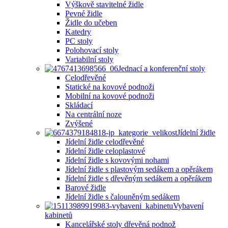
Výškově stavitelné židle
Pevné židle
Židle do učeben
Katedry
PC stoly
Polohovací stoly
Variabilní stoly
Jednací a konferenční stoly
Celodřevěné
Statické na kovové podnoži
Mobilní na kovové podnoži
Skládací
Na centrální noze
Zvýšené
Jídelní židle
Jídelní židle celodřevěné
Jídelní židle celoplastové
Jídelní židle s kovovými nohami
Jídelní židle s plastovým sedákem a opěrákem
Jídelní židle s dřevěným sedákem a opěrákem
Barové židle
Jídelní židle s čalouněným sedákem
Vybavení
kabinetů
Kancelářské stoly dřevěná podnož