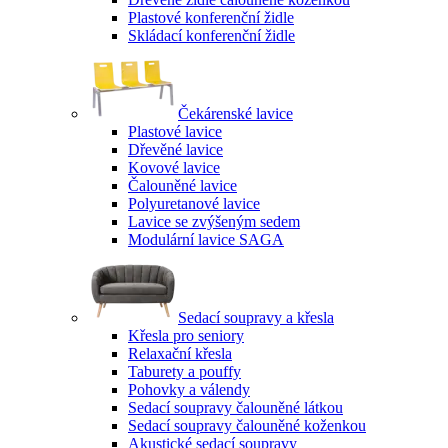
Plastové konferenční židle
Skládací konferenční židle
Čekárenské lavice
Plastové lavice
Dřevěné lavice
Kovové lavice
Čalouněné lavice
Polyuretanové lavice
Lavice se zvýšeným sedem
Modulární lavice SAGA
Sedací soupravy a křesla
Křesla pro seniory
Relaxační křesla
Taburety a pouffy
Pohovky a válendy
Sedací soupravy čalouněné látkou
Sedací soupravy čalouněné koženkou
Akustické sedací soupravy