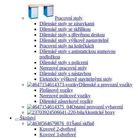
Pracovní stoly
Dílenské stoly se zásuvkami
Dílenské stoly se skříňkou
Dílenské stoly s dřevěnou deskou
Dílenské stoly výškově nastavitelné
Pracovní stoly na kolečkách
Dílenské stoly s antistatickou gumovou
podložkou
Dílenské stoly s policemi
Nerezové pracovní stoly
Dílenské stoly s nástavbou
Elektricky výškově stavitelnými stoly
Dílenské a provozní vozíky
Plošinové vozíky
Nerezové policové vozíky
Dílenské zásuvkové vozíky
Ostatní provozní vybavení
Akustické boxy
Školství
Šatní skříně
Kovové 2-dveřové
Kovové 3-dveřové