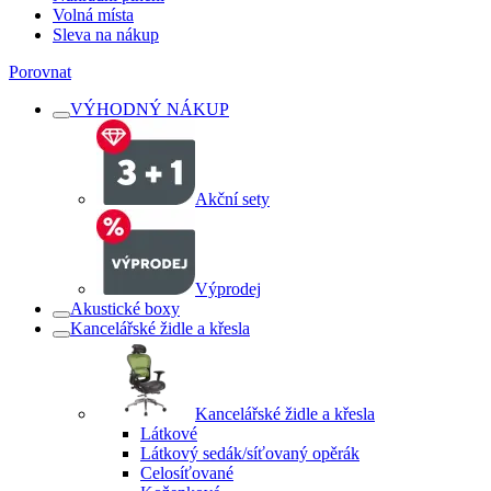
Volná místa
Sleva na nákup
Porovnat
VÝHODNÝ NÁKUP
Akční sety
Výprodej
Akustické boxy
Kancelářské židle a křesla
Kancelářské židle a křesla
Látkové
Látkový sedák/síťovaný opěrák
Celosíťované