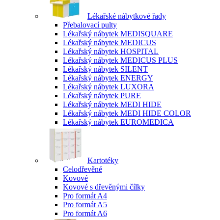
Lékařské nábytkové řady
Přebalovací pulty
Lékařský nábytek MEDISQUARE
Lékařský nábytek MEDICUS
Lékařský nábytek HOSPITAL
Lékařský nábytek MEDICUS PLUS
Lékařský nábytek SILENT
Lékařský nábytek ENERGY
Lékařský nábytek LUXORA
Lékařský nábytek PURE
Lékařský nábytek MEDI HIDE
Lékařský nábytek MEDI HIDE COLOR
Lékařský nábytek EUROMEDICA
Kartotéky
Celodřevěné
Kovové
Kovové s dřevěnými čílky
Pro formát A4
Pro formát A5
Pro formát A6