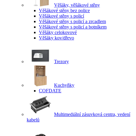
Věšáky, věšákové stěny
Věšákové stěny bez police
Věšákové stěny s policí
Věšákové stěny s policí a zrcadlem
Věšákové stěny s policí a botníkem
Věšáky celokovové
Věšáky kov/dřevo
Trezory
Kuchyňky
COFDATE
Multimediální zásuvková centra, vedení
kabelů