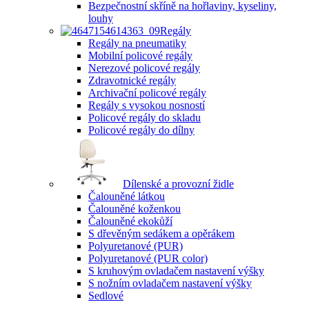
Bezpečnostní skříně na hořlaviny, kyseliny,
louhy
Regály
Regály na pneumatiky
Mobilní policové regály
Nerezové policové regály
Zdravotnické regály
Archivační policové regály
Regály s vysokou nosností
Policové regály do skladu
Policové regály do dílny
Dílenské a provozní židle
Čalouněné látkou
Čalouněné koženkou
Čalouněné ekokůží
S dřevěným sedákem a opěrákem
Polyuretanové (PUR)
Polyuretanové (PUR color)
S kruhovým ovladačem nastavení výšky
S nožním ovladačem nastavení výšky
Sedlové