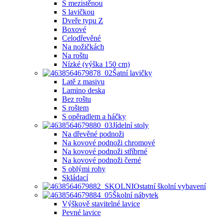
S mezistěnou
S lavičkou
Dveře typu Z
Boxové
Celodřevěné
Na nožičkách
Na roštu
Nízké (výška 150 cm)
Šatní lavičky
Latě z masivu
Lamino deska
Bez roštu
S roštem
S opěradlem a háčky
Jídelní stoly
Na dřevěné podnoži
Na kovové podnoži chromové
Na kovové podnoži stříbrné
Na kovové podnoži černé
S oblými rohy
Skládací
Ostatní školní vybavení
Školní nábytek
Výškově stavitelné lavice
Pevné lavice