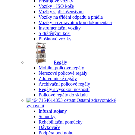
Přístrojové vozíky
Vozíky - ISO koše
Vozíky s příslušenstvím
Vozíky na třídění odpadu a prádla
Vozíky na zdravotnickou dokumentaci
Instrumentační vozíky
S drátěnými koši
Plošinové vozíky
Regály
Mobilní policové regály
Nerezové policové regály
Zdravotnické regály
Archivační policové regály
Regály s vysokou nosností
Policové regály do skladu
Ostatní zdravotnické
vybavení
Infuzní stojany
Schůdky
Rehabilitační pomůcky
Dávkovače
Podpěra pod nohu