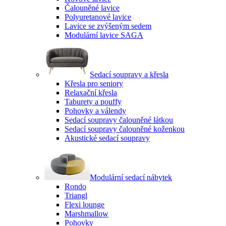
Čalouněné lavice
Polyuretanové lavice
Lavice se zvýšeným sedem
Modulární lavice SAGA
Sedací soupravy a křesla
Křesla pro seniory
Relaxační křesla
Taburety a pouffy
Pohovky a válendy
Sedací soupravy čalouněné látkou
Sedací soupravy čalouněné koženkou
Akustické sedací soupravy
Modulární sedací nábytek
Rondo
Triangl
Flexi lounge
Marshmallow
Pohovky