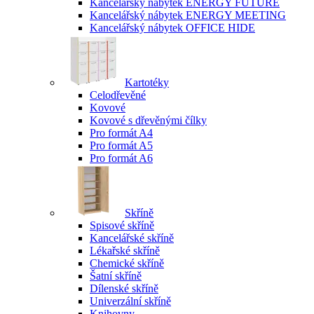
Kancelářský nábytek ENERGY FUTURE
Kancelářský nábytek ENERGY MEETING
Kancelářský nábytek OFFICE HIDE
Kartotéky
Celodřevěné
Kovové
Kovové s dřevěnými čílky
Pro formát A4
Pro formát A5
Pro formát A6
Skříně
Spisové skříně
Kancelářské skříně
Lékařské skříně
Chemické skříně
Šatní skříně
Dílenské skříně
Univerzální skříně
Knihovny