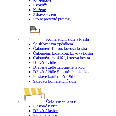
Koženkové
Ekokůže
Kožené
Zdravé sezení
Pro nepřetržité provozy
Konferenční židle a křesla
Se síťovaným opěrákem
Čalouněná látkou, kovová kostra
Čalouněná koženkou, kovová kostra
Čalouněná ekokůží, kovová kostra
Dřevěné židle
Dřevěné židle čalouněné látkou
Dřevěné židle čalouněné koženkou
Plastové konferenční židle
Skládací konferenční židle
Čekárenské lavice
Plastové lavice
Dřevěné lavice
Kovové lavice