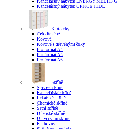
Kancelářský nábytek ENERGY MEETING
Kancelářský nábytek OFFICE HIDE
Kartotéky
Celodřevěné
Kovové
Kovové s dřevěnými čílky
Pro formát A4
Pro formát A5
Pro formát A6
Skříně
Spisové skříně
Kancelářské skříně
Lékařské skříně
Chemické skříně
Šatní skříně
Dílenské skříně
Univerzální skříně
Knihovny
Skříně na pomůcky