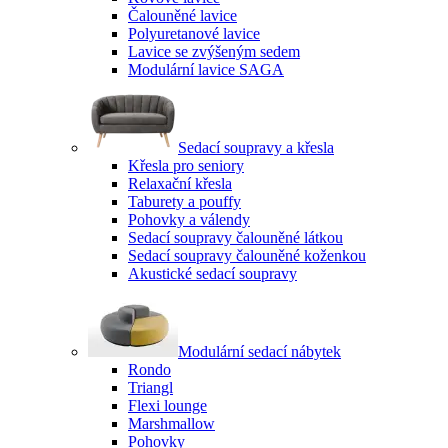
Čalouněné lavice
Polyuretanové lavice
Lavice se zvýšeným sedem
Modulární lavice SAGA
Sedací soupravy a křesla
Křesla pro seniory
Relaxační křesla
Taburety a pouffy
Pohovky a válendy
Sedací soupravy čalouněné látkou
Sedací soupravy čalouněné koženkou
Akustické sedací soupravy
Modulární sedací nábytek
Rondo
Triangl
Flexi lounge
Marshmallow
Pohovky