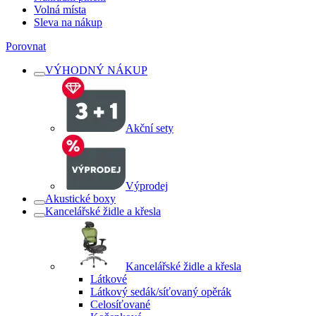
Volná místa
Sleva na nákup
Porovnat
VÝHODNÝ NÁKUP
Akční sety
Výprodej
Akustické boxy
Kancelářské židle a křesla
Kancelářské židle a křesla
Látkové
Látkový sedák/síťovaný opěrák
Celosíťované