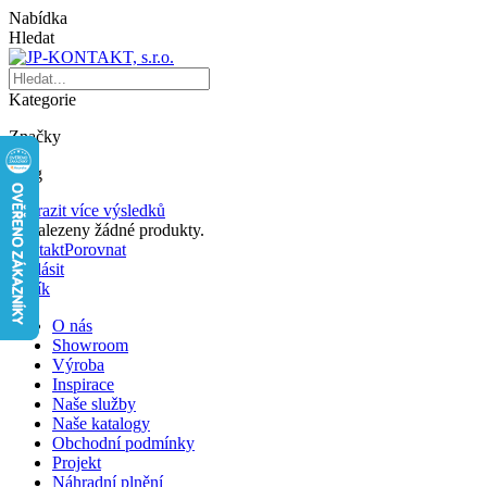
Nabídka
Hledat
Kategorie
Značky
Blog
Zobrazit více výsledků
Nenalezeny žádné produkty.
Kontakt
Porovnat
Přihlásit
Košík
O nás
Showroom
Výroba
Inspirace
Naše služby
Naše katalogy
Obchodní podmínky
Projekt
Náhradní plnění