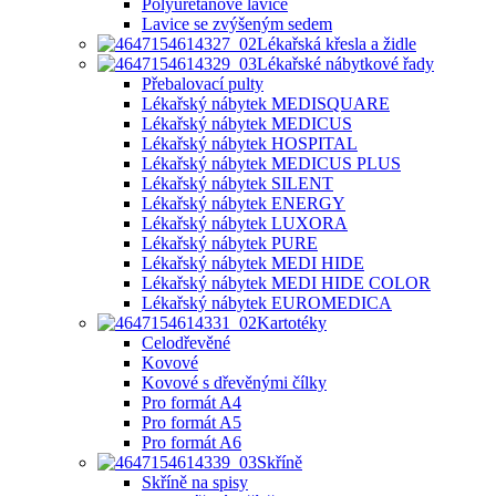
Polyuretanové lavice
Lavice se zvýšeným sedem
Lékařská křesla a židle
Lékařské nábytkové řady
Přebalovací pulty
Lékařský nábytek MEDISQUARE
Lékařský nábytek MEDICUS
Lékařský nábytek HOSPITAL
Lékařský nábytek MEDICUS PLUS
Lékařský nábytek SILENT
Lékařský nábytek ENERGY
Lékařský nábytek LUXORA
Lékařský nábytek PURE
Lékařský nábytek MEDI HIDE
Lékařský nábytek MEDI HIDE COLOR
Lékařský nábytek EUROMEDICA
Kartotéky
Celodřevěné
Kovové
Kovové s dřevěnými čílky
Pro formát A4
Pro formát A5
Pro formát A6
Skříně
Skříně na spisy