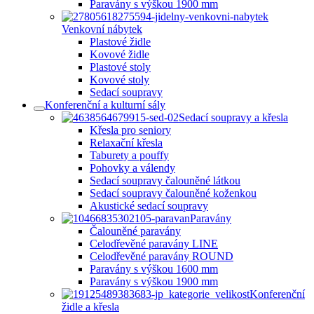
Paravány s výškou 1900 mm
Venkovní nábytek
Plastové židle
Kovové židle
Plastové stoly
Kovové stoly
Sedací soupravy
Konferenční a kulturní sály
Sedací soupravy a křesla
Křesla pro seniory
Relaxační křesla
Taburety a pouffy
Pohovky a válendy
Sedací soupravy čalouněné látkou
Sedací soupravy čalouněné koženkou
Akustické sedací soupravy
Paravány
Čalouněné paravány
Celodřevěné paravány LINE
Celodřevěné paravány ROUND
Paravány s výškou 1600 mm
Paravány s výškou 1900 mm
Konferenční
židle a křesla