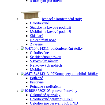
S úložným prostorem
Jednací a konferenční stoly
Celodřevěné
Statické na kovové podnoži
Mobilní na kovové podnoži
Skládací
Na centrální noze
Zvýšené
Konferenční stolky
Celodřevěné
Se skleněnou deskou
S kovovým rámem
Na kovových nohách
Mobilní
Kontejnery a mobilní skříňky
Pojízdné
Přístavné
Pojízdné s polštářem
Paravány
Čalouněné paravány
Celodřevěné paravány LINE
Celodřevěné paravány ROUND