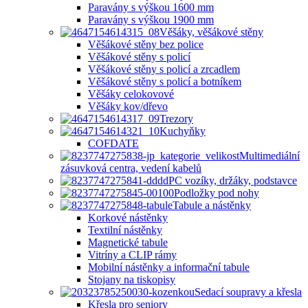
Paravány s výškou 1600 mm
Paravány s výškou 1900 mm
Věšáky, věšákové stěny
Věšákové stěny bez police
Věšákové stěny s policí
Věšákové stěny s policí a zrcadlem
Věšákové stěny s policí a botníkem
Věšáky celokovové
Věšáky kov/dřevo
Trezory
Kuchyňky
COFDATE
Multimediální
zásuvková centra, vedení kabelů
PC vozíky, držáky, podstavce
Podložky pod nohy
Tabule a nástěnky
Korkové nástěnky
Textilní nástěnky
Magnetické tabule
Vitríny a CLIP rámy
Mobilní nástěnky a informační tabule
Stojany na tiskopisy
Sedací soupravy a křesla
Křesla pro seniory