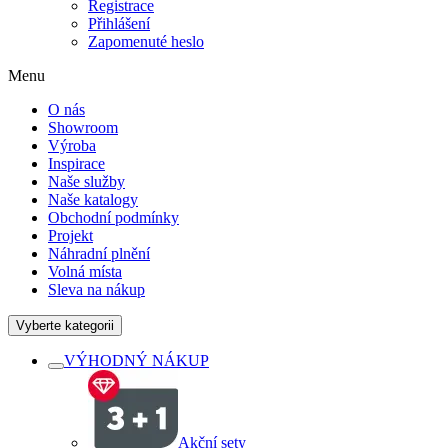
Registrace
Přihlášení
Zapomenuté heslo
Menu
O nás
Showroom
Výroba
Inspirace
Naše služby
Naše katalogy
Obchodní podmínky
Projekt
Náhradní plnění
Volná místa
Sleva na nákup
Vyberte kategorii
VÝHODNÝ NÁKUP
Akční sety