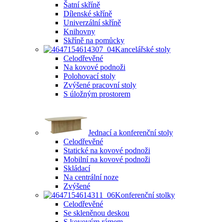
Šatní skříně
Dílenské skříně
Univerzální skříně
Knihovny
Skříně na pomůcky
Kancelářské stoly
Celodřevěné
Na kovové podnoži
Polohovací stoly
Zvýšené pracovní stoly
S úložným prostorem
Jednací a konferenční stoly
Celodřevěné
Statické na kovové podnoži
Mobilní na kovové podnoži
Skládací
Na centrální noze
Zvýšené
Konferenční stolky
Celodřevěné
Se skleněnou deskou
S kovovým rámem