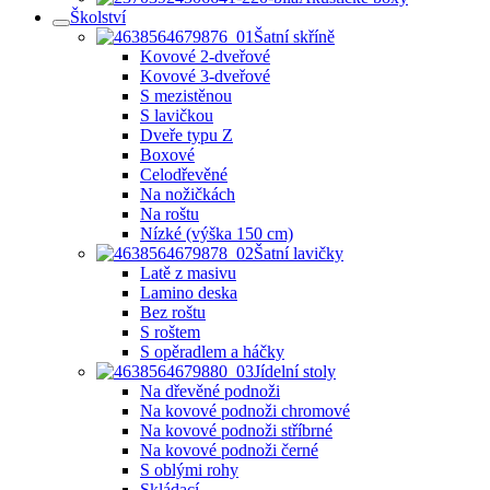
Školství
Šatní skříně
Kovové 2-dveřové
Kovové 3-dveřové
S mezistěnou
S lavičkou
Dveře typu Z
Boxové
Celodřevěné
Na nožičkách
Na roštu
Nízké (výška 150 cm)
Šatní lavičky
Latě z masivu
Lamino deska
Bez roštu
S roštem
S opěradlem a háčky
Jídelní stoly
Na dřevěné podnoži
Na kovové podnoži chromové
Na kovové podnoži stříbrné
Na kovové podnoži černé
S oblými rohy
Skládací