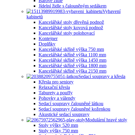
Barové židle
Jídelní židle s čalouněným sedákem
Vybavení
kabinetů
Kancelářské stoly dřevěná podnož
Kancelářské stoly kovová podnož
Kancelářské stoly polohovací
Kontejner
Doplňky
Kancelářské skříně výška 750 mm
Kancelářské skříně výška 1100 mm
Kancelářské skříně výška 1450 mm
Kancelářské skříně výška 1800 mm
Kancelářské skříně výška 2150 mm
Sedací soupravy a křesla
Křesla pro seniory
Relaxační křesla
Taburety a pouffy
Pohovky a válendy
Sedací soupravy čalouněné látkou
Sedací soupravy čalouněné koženkou
Akustické sedací soupravy
Modulární hravé stoly
Stoly výšky 520 mm
Stoly výšky 750 mm