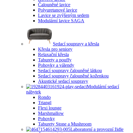
Čalouněné lavice
Polyuretanové lavice
Lavice se zvýšeným sedem
Modulární lavice SAGA
Sedací soupravy a křesla
Křesla pro seniory
Relaxační křesla
Taburety a pouffy
Pohovky a válendy
Sedací soupravy čalouněné látkou
Sedací soupravy čalouněné koženkou
Akustické sedací soupravy
Modulární sedací
nábytek
Rondo
Triangl
Flexi lounge
Marshmallow
Pohovky
Taburety Stone a Mushroom
Laboratorní a provozní židle