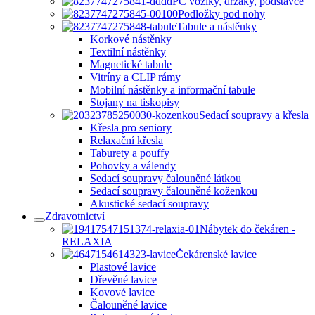
PC vozíky, držáky, podstavce
Podložky pod nohy
Tabule a nástěnky
Korkové nástěnky
Textilní nástěnky
Magnetické tabule
Vitríny a CLIP rámy
Mobilní nástěnky a informační tabule
Stojany na tiskopisy
Sedací soupravy a křesla
Křesla pro seniory
Relaxační křesla
Taburety a pouffy
Pohovky a válendy
Sedací soupravy čalouněné látkou
Sedací soupravy čalouněné koženkou
Akustické sedací soupravy
Zdravotnictví
Nábytek do čekáren -
RELAXIA
Čekárenské lavice
Plastové lavice
Dřevěné lavice
Kovové lavice
Čalouněné lavice