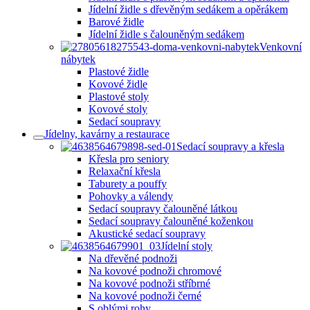
Jídelní židle s dřevěným sedákem a opěrákem
Barové židle
Jídelní židle s čalouněným sedákem
Venkovní
nábytek
Plastové židle
Kovové židle
Plastové stoly
Kovové stoly
Sedací soupravy
Jídelny, kavárny a restaurace
Sedací soupravy a křesla
Křesla pro seniory
Relaxační křesla
Taburety a pouffy
Pohovky a válendy
Sedací soupravy čalouněné látkou
Sedací soupravy čalouněné koženkou
Akustické sedací soupravy
Jídelní stoly
Na dřevěné podnoži
Na kovové podnoži chromové
Na kovové podnoži stříbrné
Na kovové podnoži černé
S oblými rohy