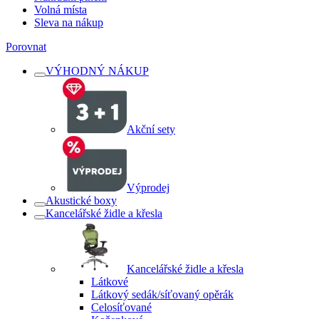
Volná místa
Sleva na nákup
Porovnat
VÝHODNÝ NÁKUP
Akční sety
Výprodej
Akustické boxy
Kancelářské židle a křesla
Kancelářské židle a křesla
Látkové
Látkový sedák/síťovaný opěrák
Celosíťované