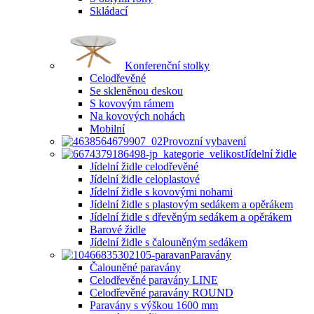
Skládací
Konferenční stolky
Celodřevěné
Se skleněnou deskou
S kovovým rámem
Na kovových nohách
Mobilní
Provozní vybavení
Jídelní židle
Jídelní židle celodřevěné
Jídelní židle celoplastové
Jídelní židle s kovovými nohami
Jídelní židle s plastovým sedákem a opěrákem
Jídelní židle s dřevěným sedákem a opěrákem
Barové židle
Jídelní židle s čalouněným sedákem
Paravány
Čalouněné paravány
Celodřevěné paravány LINE
Celodřevěné paravány ROUND
Paravány s výškou 1600 mm