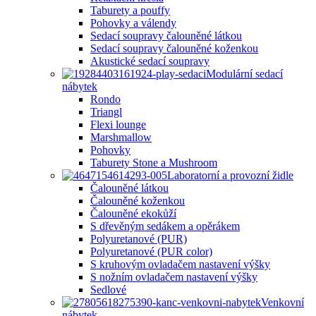
Taburety a pouffy
Pohovky a válendy
Sedací soupravy čalouněné látkou
Sedací soupravy čalouněné koženkou
Akustické sedací soupravy
Modulární sedací
nábytek
Rondo
Triangl
Flexi lounge
Marshmallow
Pohovky
Taburety Stone a Mushroom
Laboratorní a provozní židle
Čalouněné látkou
Čalouněné koženkou
Čalouněné ekokůží
S dřevěným sedákem a opěrákem
Polyuretanové (PUR)
Polyuretanové (PUR color)
S kruhovým ovladačem nastavení výšky
S nožním ovladačem nastavení výšky
Sedlové
Venkovní
nábytek