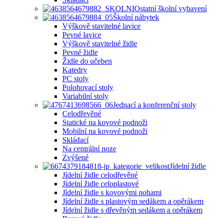
Ostatní školní vybavení
Školní nábytek
Výškově stavitelné lavice
Pevné lavice
Výškově stavitelné židle
Pevné židle
Židle do učeben
Katedry
PC stoly
Polohovací stoly
Variabilní stoly
Jednací a konferenční stoly
Celodřevěné
Statické na kovové podnoži
Mobilní na kovové podnoži
Skládací
Na centrální noze
Zvýšené
Jídelní židle
Jídelní židle celodřevěné
Jídelní židle celoplastové
Jídelní židle s kovovými nohami
Jídelní židle s plastovým sedákem a opěrákem
Jídelní židle s dřevěným sedákem a opěrákem