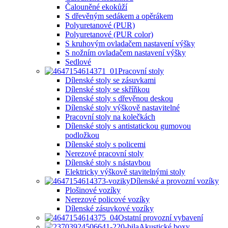
Čalouněné ekokůží
S dřevěným sedákem a opěrákem
Polyuretanové (PUR)
Polyuretanové (PUR color)
S kruhovým ovladačem nastavení výšky
S nožním ovladačem nastavení výšky
Sedlové
Pracovní stoly
Dílenské stoly se zásuvkami
Dílenské stoly se skříňkou
Dílenské stoly s dřevěnou deskou
Dílenské stoly výškově nastavitelné
Pracovní stoly na kolečkách
Dílenské stoly s antistatickou gumovou
podložkou
Dílenské stoly s policemi
Nerezové pracovní stoly
Dílenské stoly s nástavbou
Elektricky výškově stavitelnými stoly
Dílenské a provozní vozíky
Plošinové vozíky
Nerezové policové vozíky
Dílenské zásuvkové vozíky
Ostatní provozní vybavení
Akustické boxy