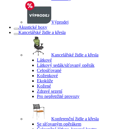
Výprodej
Akustické boxy
Kancelářské židle a křesla
Kancelářské židle a křesla
Látkové
Látkový sedák/síťovaný opěrák
Celosíťované
Koženkové
Ekokůže
Kožené
Zdravé sezení
Pro nepřetržité provozy
Konferenční židle a křesla
Se síťovaným opěrákem