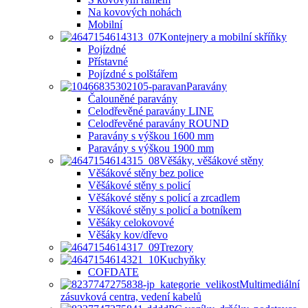
Na kovových nohách
Mobilní
Kontejnery a mobilní skříňky
Pojízdné
Přístavné
Pojízdné s polštářem
Paravány
Čalouněné paravány
Celodřevěné paravány LINE
Celodřevěné paravány ROUND
Paravány s výškou 1600 mm
Paravány s výškou 1900 mm
Věšáky, věšákové stěny
Věšákové stěny bez police
Věšákové stěny s policí
Věšákové stěny s policí a zrcadlem
Věšákové stěny s policí a botníkem
Věšáky celokovové
Věšáky kov/dřevo
Trezory
Kuchyňky
COFDATE
Multimediální
zásuvková centra, vedení kabelů