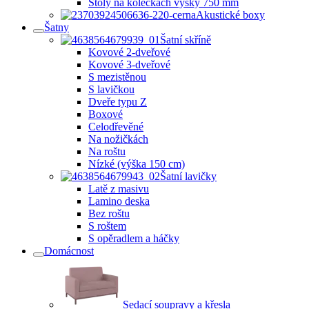
Stoly na kolečkách výšky 750 mm
Akustické boxy
Šatny
Šatní skříně
Kovové 2-dveřové
Kovové 3-dveřové
S mezistěnou
S lavičkou
Dveře typu Z
Boxové
Celodřevěné
Na nožičkách
Na roštu
Nízké (výška 150 cm)
Šatní lavičky
Latě z masivu
Lamino deska
Bez roštu
S roštem
S opěradlem a háčky
Domácnost
Sedací soupravy a křesla