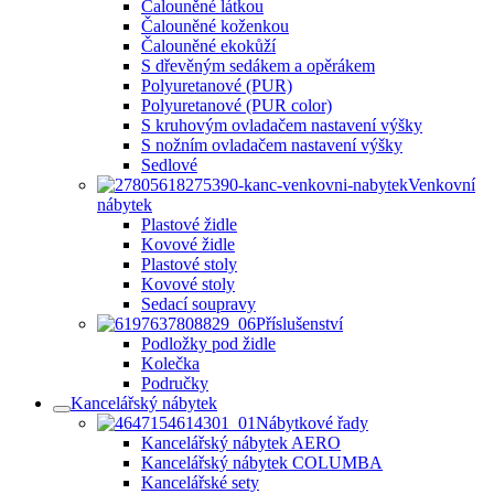
Čalouněné látkou
Čalouněné koženkou
Čalouněné ekokůží
S dřevěným sedákem a opěrákem
Polyuretanové (PUR)
Polyuretanové (PUR color)
S kruhovým ovladačem nastavení výšky
S nožním ovladačem nastavení výšky
Sedlové
Venkovní
nábytek
Plastové židle
Kovové židle
Plastové stoly
Kovové stoly
Sedací soupravy
Příslušenství
Podložky pod židle
Kolečka
Područky
Kancelářský nábytek
Nábytkové řady
Kancelářský nábytek AERO
Kancelářský nábytek COLUMBA
Kancelářské sety