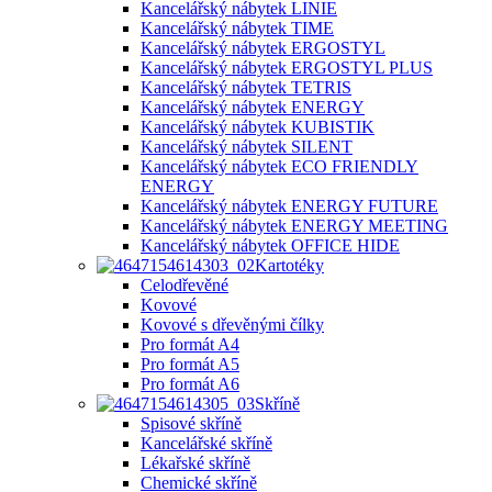
Kancelářský nábytek LINIE
Kancelářský nábytek TIME
Kancelářský nábytek ERGOSTYL
Kancelářský nábytek ERGOSTYL PLUS
Kancelářský nábytek TETRIS
Kancelářský nábytek ENERGY
Kancelářský nábytek KUBISTIK
Kancelářský nábytek SILENT
Kancelářský nábytek ECO FRIENDLY
ENERGY
Kancelářský nábytek ENERGY FUTURE
Kancelářský nábytek ENERGY MEETING
Kancelářský nábytek OFFICE HIDE
Kartotéky
Celodřevěné
Kovové
Kovové s dřevěnými čílky
Pro formát A4
Pro formát A5
Pro formát A6
Skříně
Spisové skříně
Kancelářské skříně
Lékařské skříně
Chemické skříně