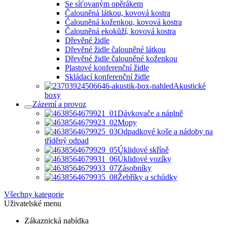
Se síťovaným opěrákem
Čalouněná látkou, kovová kostra
Čalouněná koženkou, kovová kostra
Čalouněná ekokůží, kovová kostra
Dřevěné židle
Dřevěné židle čalouněné látkou
Dřevěné židle čalouněné koženkou
Plastové konferenční židle
Skládací konferenční židle
Akustické
boxy
Zázemí a provoz
Dávkovače a náplně
Mopy
Odpadkové koše a nádoby na
tříděný odpad
Úklidové skříně
Úklidové vozíky
Zásobníky
Žebříky a schůdky
Všechny kategorie
Uživatelské menu
Zákaznická nabídka