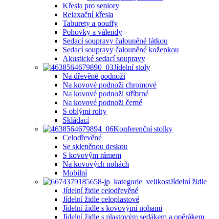
Křesla pro seniory
Relaxační křesla
Taburety a pouffy
Pohovky a válendy
Sedací soupravy čalouněné látkou
Sedací soupravy čalouněné koženkou
Akustické sedací soupravy
Jídelní stoly
Na dřevěné podnoži
Na kovové podnoži chromové
Na kovové podnoži stříbrné
Na kovové podnoži černé
S oblými rohy
Skládací
Konferenční stolky
Celodřevěné
Se skleněnou deskou
S kovovým rámem
Na kovových nohách
Mobilní
Jídelní židle
Jídelní židle celodřevěné
Jídelní židle celoplastové
Jídelní židle s kovovými nohami
Jídelní židle s plastovým sedákem a opěrákem