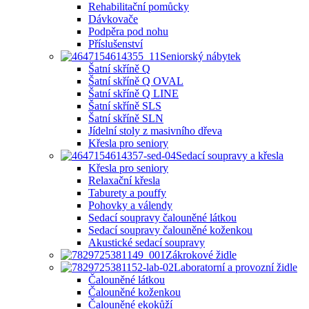
Rehabilitační pomůcky
Dávkovače
Podpěra pod nohu
Příslušenství
Seniorský nábytek
Šatní skříně Q
Šatní skříně Q OVAL
Šatní skříně Q LINE
Šatní skříně SLS
Šatní skříně SLN
Jídelní stoly z masivního dřeva
Křesla pro seniory
Sedací soupravy a křesla
Křesla pro seniory
Relaxační křesla
Taburety a pouffy
Pohovky a válendy
Sedací soupravy čalouněné látkou
Sedací soupravy čalouněné koženkou
Akustické sedací soupravy
Zákrokové židle
Laboratorní a provozní židle
Čalouněné látkou
Čalouněné koženkou
Čalouněné ekokůží