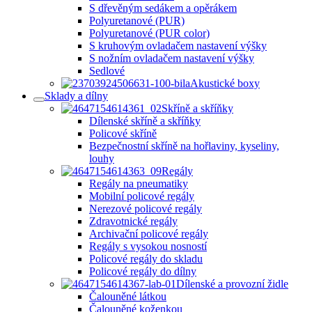
S dřevěným sedákem a opěrákem
Polyuretanové (PUR)
Polyuretanové (PUR color)
S kruhovým ovladačem nastavení výšky
S nožním ovladačem nastavení výšky
Sedlové
Akustické boxy
Sklady a dílny
Skříně a skříňky
Dílenské skříně a skříňky
Policové skříně
Bezpečnostní skříně na hořlaviny, kyseliny,
louhy
Regály
Regály na pneumatiky
Mobilní policové regály
Nerezové policové regály
Zdravotnické regály
Archivační policové regály
Regály s vysokou nosností
Policové regály do skladu
Policové regály do dílny
Dílenské a provozní židle
Čalouněné látkou
Čalouněné koženkou