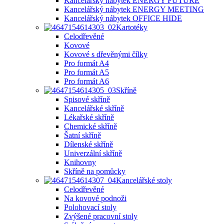
Kancelářský nábytek ENERGY FUTURE
Kancelářský nábytek ENERGY MEETING
Kancelářský nábytek OFFICE HIDE
Kartotéky
Celodřevěné
Kovové
Kovové s dřevěnými čílky
Pro formát A4
Pro formát A5
Pro formát A6
Skříně
Spisové skříně
Kancelářské skříně
Lékařské skříně
Chemické skříně
Šatní skříně
Dílenské skříně
Univerzální skříně
Knihovny
Skříně na pomůcky
Kancelářské stoly
Celodřevěné
Na kovové podnoži
Polohovací stoly
Zvýšené pracovní stoly