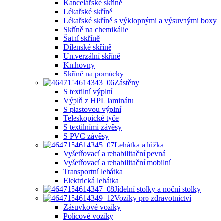
Kancelářské skříně
Lékařské skříně
Lékařské skříně s výklopnými a výsuvnými boxy
Skříně na chemikálie
Šatní skříně
Dílenské skříně
Univerzální skříně
Knihovny
Skříně na pomůcky
Zástěny
S textilní výplní
Výplň z HPL laminátu
S plastovou výplní
Teleskopické tyče
S textilními závěsy
S PVC závěsy
Lehátka a lůžka
Vyšetřovací a rehabilitační pevná
Vyšetřovací a rehabilitační mobilní
Transportní lehátka
Elektrická lehátka
Jídelní stolky a noční stolky
Vozíky pro zdravotnictví
Zásuvkové vozíky
Policové vozíky