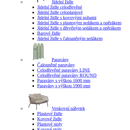
Jídelní židle
Jídelní židle celodřevěné
Jídelní židle celoplastové
Jídelní židle s kovovými nohami
Jídelní židle s plastovým sedákem a opěrákem
Jídelní židle s dřevěným sedákem a opěrákem
Barové židle
Jídelní židle s čalouněným sedákem
Paravány
Čalouněné paravány
Celodřevěné paravány LINE
Celodřevěné paravány ROUND
Paravány s výškou 1600 mm
Paravány s výškou 1900 mm
Venkovní nábytek
Plastové židle
Kovové židle
Plastové stoly
Kovové stoly