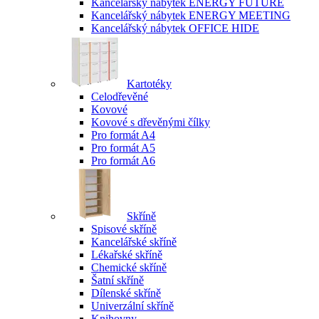
Kancelářský nábytek ENERGY FUTURE
Kancelářský nábytek ENERGY MEETING
Kancelářský nábytek OFFICE HIDE
Kartotéky
Celodřevěné
Kovové
Kovové s dřevěnými čílky
Pro formát A4
Pro formát A5
Pro formát A6
Skříně
Spisové skříně
Kancelářské skříně
Lékařské skříně
Chemické skříně
Šatní skříně
Dílenské skříně
Univerzální skříně
Knihovny