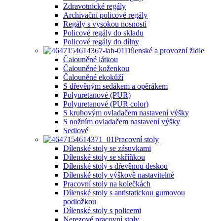
Zdravotnické regály
Archivační policové regály
Regály s vysokou nosností
Policové regály do skladu
Policové regály do dílny
Dílenské a provozní židle
Čalouněné látkou
Čalouněné koženkou
Čalouněné ekokůží
S dřevěným sedákem a opěrákem
Polyuretanové (PUR)
Polyuretanové (PUR color)
S kruhovým ovladačem nastavení výšky
S nožním ovladačem nastavení výšky
Sedlové
Pracovní stoly
Dílenské stoly se zásuvkami
Dílenské stoly se skříňkou
Dílenské stoly s dřevěnou deskou
Dílenské stoly výškově nastavitelné
Pracovní stoly na kolečkách
Dílenské stoly s antistatickou gumovou
podložkou
Dílenské stoly s policemi
Nerezové pracovní stoly