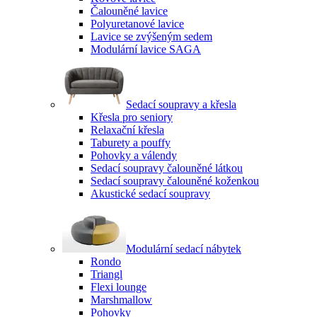
Čalouněné lavice
Polyuretanové lavice
Lavice se zvýšeným sedem
Modulární lavice SAGA
Sedací soupravy a křesla
Křesla pro seniory
Relaxační křesla
Taburety a pouffy
Pohovky a válendy
Sedací soupravy čalouněné látkou
Sedací soupravy čalouněné koženkou
Akustické sedací soupravy
Modulární sedací nábytek
Rondo
Triangl
Flexi lounge
Marshmallow
Pohovky