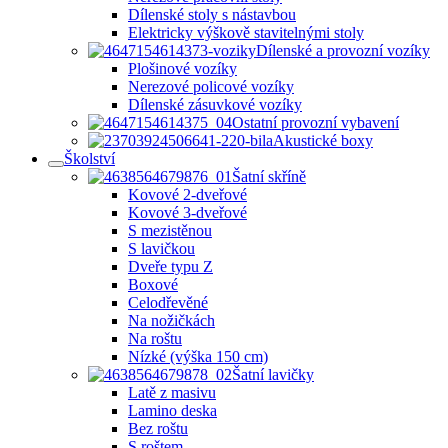
Dílenské stoly s nástavbou
Elektricky výškově stavitelnými stoly
Dílenské a provozní vozíky
Plošinové vozíky
Nerezové policové vozíky
Dílenské zásuvkové vozíky
Ostatní provozní vybavení
Akustické boxy
Školství
Šatní skříně
Kovové 2-dveřové
Kovové 3-dveřové
S mezistěnou
S lavičkou
Dveře typu Z
Boxové
Celodřevěné
Na nožičkách
Na roštu
Nízké (výška 150 cm)
Šatní lavičky
Latě z masivu
Lamino deska
Bez roštu
S roštem