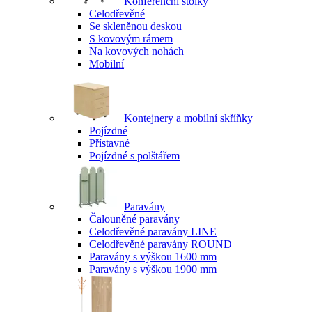
Konferenční stolky
Celodřevěné
Se skleněnou deskou
S kovovým rámem
Na kovových nohách
Mobilní
Kontejnery a mobilní skříňky
Pojízdné
Přístavné
Pojízdné s polštářem
Paravány
Čalouněné paravány
Celodřevěné paravány LINE
Celodřevěné paravány ROUND
Paravány s výškou 1600 mm
Paravány s výškou 1900 mm