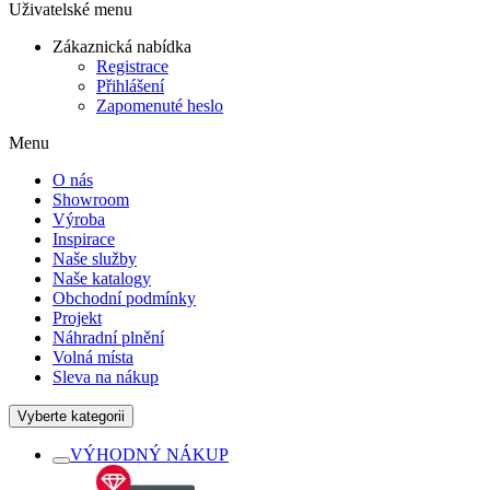
Uživatelské menu
Zákaznická nabídka
Registrace
Přihlášení
Zapomenuté heslo
Menu
O nás
Showroom
Výroba
Inspirace
Naše služby
Naše katalogy
Obchodní podmínky
Projekt
Náhradní plnění
Volná místa
Sleva na nákup
Vyberte kategorii
VÝHODNÝ NÁKUP