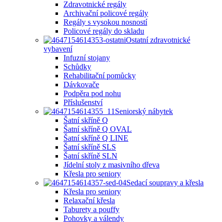
Zdravotnické regály
Archivační policové regály
Regály s vysokou nosností
Policové regály do skladu
Ostatní zdravotnické
vybavení
Infuzní stojany
Schůdky
Rehabilitační pomůcky
Dávkovače
Podpěra pod nohu
Příslušenství
Seniorský nábytek
Šatní skříně Q
Šatní skříně Q OVAL
Šatní skříně Q LINE
Šatní skříně SLS
Šatní skříně SLN
Jídelní stoly z masivního dřeva
Křesla pro seniory
Sedací soupravy a křesla
Křesla pro seniory
Relaxační křesla
Taburety a pouffy
Pohovky a válendy