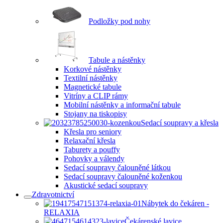
Podložky pod nohy
Tabule a nástěnky
Korkové nástěnky
Textilní nástěnky
Magnetické tabule
Vitríny a CLIP rámy
Mobilní nástěnky a informační tabule
Stojany na tiskopisy
Sedací soupravy a křesla
Křesla pro seniory
Relaxační křesla
Taburety a pouffy
Pohovky a válendy
Sedací soupravy čalouněné látkou
Sedací soupravy čalouněné koženkou
Akustické sedací soupravy
Zdravotnictví
Nábytek do čekáren -
RELAXIA
Čekárenské lavice