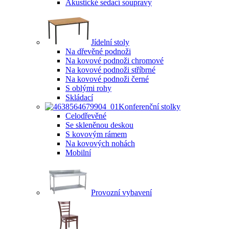
Akustické sedací soupravy
Jídelní stoly
Na dřevěné podnoži
Na kovové podnoži chromové
Na kovové podnoži stříbrné
Na kovové podnoži černé
S oblými rohy
Skládací
Konferenční stolky
Celodřevěné
Se skleněnou deskou
S kovovým rámem
Na kovových nohách
Mobilní
Provozní vybavení