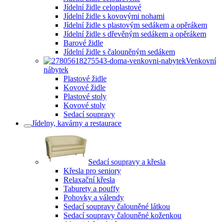
Jídelní židle celoplastové
Jídelní židle s kovovými nohami
Jídelní židle s plastovým sedákem a opěrákem
Jídelní židle s dřevěným sedákem a opěrákem
Barové židle
Jídelní židle s čalouněným sedákem
Venkovní
nábytek
Plastové židle
Kovové židle
Plastové stoly
Kovové stoly
Sedací soupravy
Jídelny, kavárny a restaurace
Sedací soupravy a křesla
Křesla pro seniory
Relaxační křesla
Taburety a pouffy
Pohovky a válendy
Sedací soupravy čalouněné látkou
Sedací soupravy čalouněné koženkou