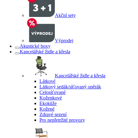
Akční sety
Výprodej
Akustické boxy
Kancelářské židle a křesla
Kancelářské židle a křesla
Látkové
Látkový sedák/síťovaný opěrák
Celosíťované
Koženkové
Ekokůže
Kožené
Zdravé sezení
Pro nepřetržité provozy