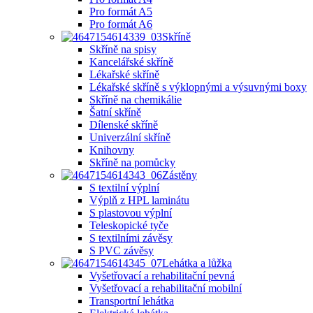
Pro formát A5
Pro formát A6
Skříně
Skříně na spisy
Kancelářské skříně
Lékařské skříně
Lékařské skříně s výklopnými a výsuvnými boxy
Skříně na chemikálie
Šatní skříně
Dílenské skříně
Univerzální skříně
Knihovny
Skříně na pomůcky
Zástěny
S textilní výplní
Výplň z HPL laminátu
S plastovou výplní
Teleskopické tyče
S textilními závěsy
S PVC závěsy
Lehátka a lůžka
Vyšetřovací a rehabilitační pevná
Vyšetřovací a rehabilitační mobilní
Transportní lehátka