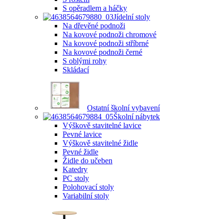
S opěradlem a háčky
Jídelní stoly
Na dřevěné podnoži
Na kovové podnoži chromové
Na kovové podnoži stříbrné
Na kovové podnoži černé
S oblými rohy
Skládací
Ostatní školní vybavení
Školní nábytek
Výškově stavitelné lavice
Pevné lavice
Výškově stavitelné židle
Pevné židle
Židle do učeben
Katedry
PC stoly
Polohovací stoly
Variabilní stoly