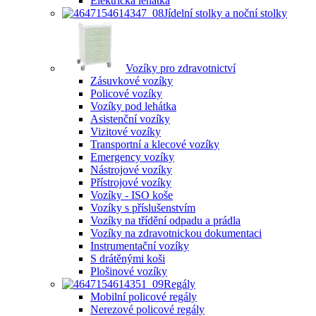
Elektrická lehátka
Jídelní stolky a noční stolky
Vozíky pro zdravotnictví
Zásuvkové vozíky
Policové vozíky
Vozíky pod lehátka
Asistenční vozíky
Vizitové vozíky
Transportní a klecové vozíky
Emergency vozíky
Nástrojové vozíky
Přístrojové vozíky
Vozíky - ISO koše
Vozíky s příslušenstvím
Vozíky na třídění odpadu a prádla
Vozíky na zdravotnickou dokumentaci
Instrumentační vozíky
S drátěnými koši
Plošinové vozíky
Regály
Mobilní policové regály
Nerezové policové regály