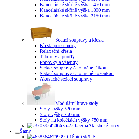
Kancelářské skříně výška 1450 mm
Kancelářské skříně výška 1800 mm
Kancelářské skříně výška 2150 mm
Sedací soupravy a křesla
Křesla pro seniory
Relaxační křesla
Taburety a pouffy
Pohovky a válendy
Sedací soupravy čalouněné látkou
Sedací soupravy čalouněné koženkou
Akustické sedací soupravy
Modulární hravé stoly
Stoly výšky 520 mm
Stoly výšky 750 mm
Stoly na kolečkách výšky 750 mm
Akustické boxy
Šatny
Šatní skříně