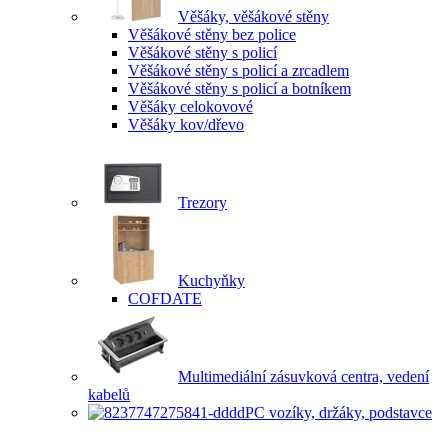
Věšáky, věšákové stěny
Věšákové stěny bez police
Věšákové stěny s policí
Věšákové stěny s policí a zrcadlem
Věšákové stěny s policí a botníkem
Věšáky celokovové
Věšáky kov/dřevo
Trezory
Kuchyňky
COFDATE
Multimediální zásuvková centra, vedení
kabelů
PC vozíky, držáky, podstavce