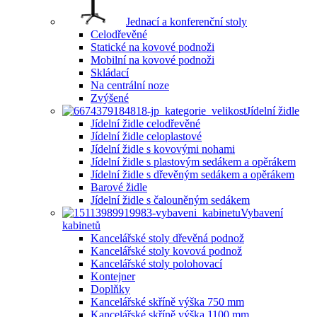
Jednací a konferenční stoly
Celodřevěné
Statické na kovové podnoži
Mobilní na kovové podnoži
Skládací
Na centrální noze
Zvýšené
Jídelní židle
Jídelní židle celodřevěné
Jídelní židle celoplastové
Jídelní židle s kovovými nohami
Jídelní židle s plastovým sedákem a opěrákem
Jídelní židle s dřevěným sedákem a opěrákem
Barové židle
Jídelní židle s čalouněným sedákem
Vybavení
kabinetů
Kancelářské stoly dřevěná podnož
Kancelářské stoly kovová podnož
Kancelářské stoly polohovací
Kontejner
Doplňky
Kancelářské skříně výška 750 mm
Kancelářské skříně výška 1100 mm