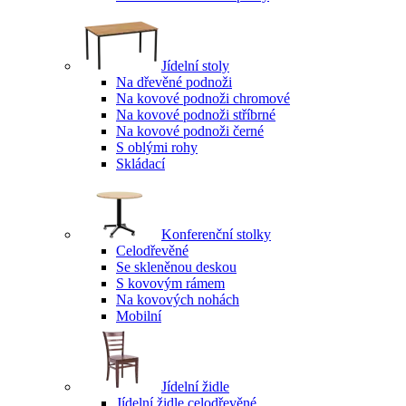
Jídelní stoly
Na dřevěné podnoži
Na kovové podnoži chromové
Na kovové podnoži stříbrné
Na kovové podnoži černé
S oblými rohy
Skládací
Konferenční stolky
Celodřevěné
Se skleněnou deskou
S kovovým rámem
Na kovových nohách
Mobilní
Jídelní židle
Jídelní židle celodřevěné