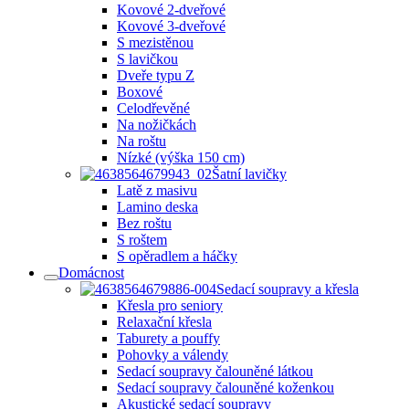
Kovové 2-dveřové
Kovové 3-dveřové
S mezistěnou
S lavičkou
Dveře typu Z
Boxové
Celodřevěné
Na nožičkách
Na roštu
Nízké (výška 150 cm)
Šatní lavičky
Latě z masivu
Lamino deska
Bez roštu
S roštem
S opěradlem a háčky
Domácnost
Sedací soupravy a křesla
Křesla pro seniory
Relaxační křesla
Taburety a pouffy
Pohovky a válendy
Sedací soupravy čalouněné látkou
Sedací soupravy čalouněné koženkou
Akustické sedací soupravy