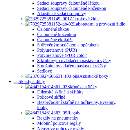
Sedací soupravy čalouněné látkou
Sedací soupravy čalouněné koženkou
Akustické sedací soupravy
Zákrokové židle
Laboratorní a provozní židle
Čalouněné látkou
Čalouněné koženkou
Čalouněné ekokůží
S dřevěným sedákem a opěrákem
Polyuretanové (PUR)
Polyuretanové (PUR color)
S kruhovým ovladačem nastavení výšky
S nožním ovladačem nastavení výšky
Sedlové
Akustické boxy
Sklady a dílny
Skříně a skříňky
Dílenské skříně a skříňky
Policové skříně
Bezpečnostní skříně na hořlaviny, kyseliny,
louhy
Regály
Regály na pneumatiky
Mobilní policové regály
Nerezové policové regály