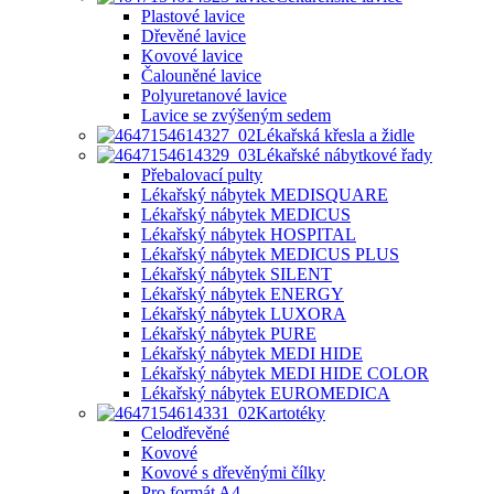
Plastové lavice
Dřevěné lavice
Kovové lavice
Čalouněné lavice
Polyuretanové lavice
Lavice se zvýšeným sedem
Lékařská křesla a židle
Lékařské nábytkové řady
Přebalovací pulty
Lékařský nábytek MEDISQUARE
Lékařský nábytek MEDICUS
Lékařský nábytek HOSPITAL
Lékařský nábytek MEDICUS PLUS
Lékařský nábytek SILENT
Lékařský nábytek ENERGY
Lékařský nábytek LUXORA
Lékařský nábytek PURE
Lékařský nábytek MEDI HIDE
Lékařský nábytek MEDI HIDE COLOR
Lékařský nábytek EUROMEDICA
Kartotéky
Celodřevěné
Kovové
Kovové s dřevěnými čílky
Pro formát A4