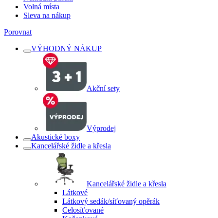
Volná místa
Sleva na nákup
Porovnat
VÝHODNÝ NÁKUP
Akční sety
Výprodej
Akustické boxy
Kancelářské židle a křesla
Kancelářské židle a křesla
Látkové
Látkový sedák/síťovaný opěrák
Celosíťované