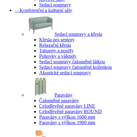
Sedací soupravy
Konferenční a kulturní sály
Sedací soupravy a křesla
Křesla pro seniory
Relaxační křesla
Taburety a pouffy
Pohovky a válendy
Sedací soupravy čalouněné látkou
Sedací soupravy čalouněné koženkou
Akustické sedací soupravy
Paravány
Čalouněné paravány
Celodřevěné paravány LINE
Celodřevěné paravány ROUND
Paravány s výškou 1600 mm
Paravány s výškou 1900 mm