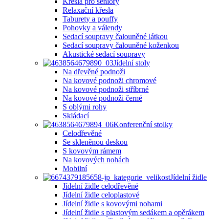
Křesla pro seniory
Relaxační křesla
Taburety a pouffy
Pohovky a válendy
Sedací soupravy čalouněné látkou
Sedací soupravy čalouněné koženkou
Akustické sedací soupravy
Jídelní stoly
Na dřevěné podnoži
Na kovové podnoži chromové
Na kovové podnoži stříbrné
Na kovové podnoži černé
S oblými rohy
Skládací
Konferenční stolky
Celodřevěné
Se skleněnou deskou
S kovovým rámem
Na kovových nohách
Mobilní
Jídelní židle
Jídelní židle celodřevěné
Jídelní židle celoplastové
Jídelní židle s kovovými nohami
Jídelní židle s plastovým sedákem a opěrákem