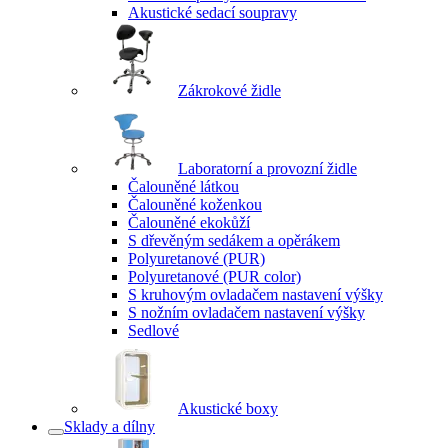
Akustické sedací soupravy
Zákrokové židle
Laboratorní a provozní židle
Čalouněné látkou
Čalouněné koženkou
Čalouněné ekokůží
S dřevěným sedákem a opěrákem
Polyuretanové (PUR)
Polyuretanové (PUR color)
S kruhovým ovladačem nastavení výšky
S nožním ovladačem nastavení výšky
Sedlové
Akustické boxy
Sklady a dílny