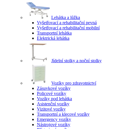
Lehátka a lůžka
Vyšetřovací a rehabilitační pevná
Vyšetřovací a rehabilitační mobilní
Transportní lehátka
Elektrická lehátka
Jídelní stolky a noční stolky
Vozíky pro zdravotnictví
Zásuvkové vozíky
Policové vozíky
Vozíky pod lehátka
Asistenční vozíky
Vizitové vozíky
Transportní a klecové vozíky
Emergency vozíky
Nástrojové vozíky