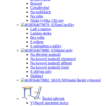
Boxové
Celodřevěné
Na nožičkách
Na roštu
Nízké (výška 150 cm)
Šatní lavičky
Latě z masivu
Lamino deska
Bez roštu
S roštem
S opěradlem a háčky
Jídelní stoly
Na dřevěné podnoži
Na kovové podnoži chromové
Na kovové podnoži stříbrné
Na kovové podnoži černé
S oblými rohy
Skládací
Ostatní školní vybavení
Školní nábytek
Výškově stavitelné lavice