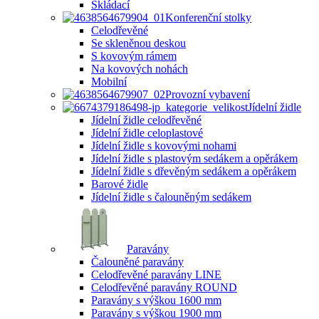
Skládací
Konferenční stolky
Celodřevěné
Se skleněnou deskou
S kovovým rámem
Na kovových nohách
Mobilní
Provozní vybavení
Jídelní židle
Jídelní židle celodřevěné
Jídelní židle celoplastové
Jídelní židle s kovovými nohami
Jídelní židle s plastovým sedákem a opěrákem
Jídelní židle s dřevěným sedákem a opěrákem
Barové židle
Jídelní židle s čalouněným sedákem
Paravány
Čalouněné paravány
Celodřevěné paravány LINE
Celodřevěné paravány ROUND
Paravány s výškou 1600 mm
Paravány s výškou 1900 mm