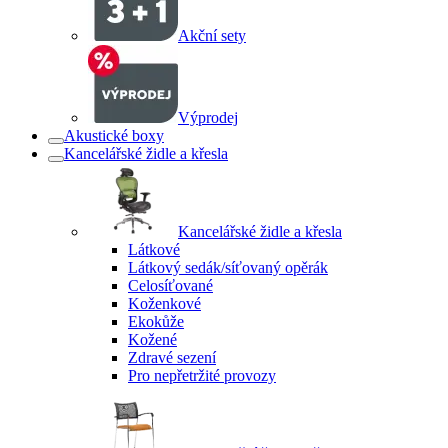
Akční sety
Výprodej
Akustické boxy
Kancelářské židle a křesla
Kancelářské židle a křesla
Látkové
Látkový sedák/síťovaný opěrák
Celosíťované
Koženkové
Ekokůže
Kožené
Zdravé sezení
Pro nepřetržité provozy