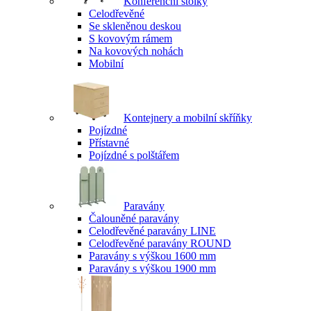
Konferenční stolky
Celodřevěné
Se skleněnou deskou
S kovovým rámem
Na kovových nohách
Mobilní
Kontejnery a mobilní skříňky
Pojízdné
Přístavné
Pojízdné s polštářem
Paravány
Čalouněné paravány
Celodřevěné paravány LINE
Celodřevěné paravány ROUND
Paravány s výškou 1600 mm
Paravány s výškou 1900 mm