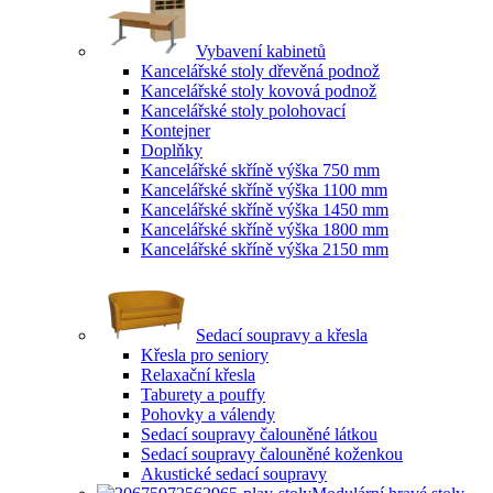
Vybavení kabinetů
Kancelářské stoly dřevěná podnož
Kancelářské stoly kovová podnož
Kancelářské stoly polohovací
Kontejner
Doplňky
Kancelářské skříně výška 750 mm
Kancelářské skříně výška 1100 mm
Kancelářské skříně výška 1450 mm
Kancelářské skříně výška 1800 mm
Kancelářské skříně výška 2150 mm
Sedací soupravy a křesla
Křesla pro seniory
Relaxační křesla
Taburety a pouffy
Pohovky a válendy
Sedací soupravy čalouněné látkou
Sedací soupravy čalouněné koženkou
Akustické sedací soupravy