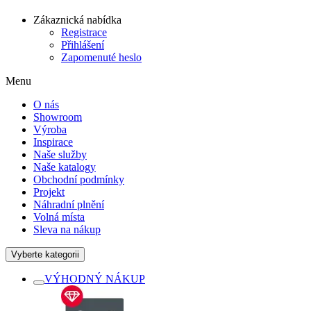
Zákaznická nabídka
Registrace
Přihlášení
Zapomenuté heslo
Menu
O nás
Showroom
Výroba
Inspirace
Naše služby
Naše katalogy
Obchodní podmínky
Projekt
Náhradní plnění
Volná místa
Sleva na nákup
Vyberte kategorii
VÝHODNÝ NÁKUP