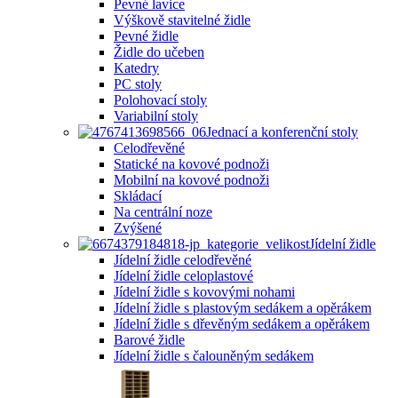
Pevné lavice
Výškově stavitelné židle
Pevné židle
Židle do učeben
Katedry
PC stoly
Polohovací stoly
Variabilní stoly
Jednací a konferenční stoly
Celodřevěné
Statické na kovové podnoži
Mobilní na kovové podnoži
Skládací
Na centrální noze
Zvýšené
Jídelní židle
Jídelní židle celodřevěné
Jídelní židle celoplastové
Jídelní židle s kovovými nohami
Jídelní židle s plastovým sedákem a opěrákem
Jídelní židle s dřevěným sedákem a opěrákem
Barové židle
Jídelní židle s čalouněným sedákem