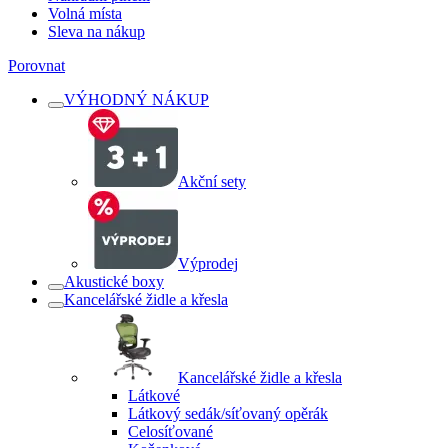
Volná místa
Sleva na nákup
Porovnat
VÝHODNÝ NÁKUP
Akční sety
Výprodej
Akustické boxy
Kancelářské židle a křesla
Kancelářské židle a křesla
Látkové
Látkový sedák/síťovaný opěrák
Celosíťované