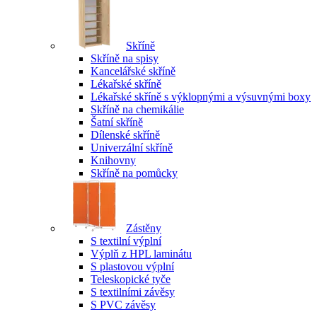
Skříně
Skříně na spisy
Kancelářské skříně
Lékařské skříně
Lékařské skříně s výklopnými a výsuvnými boxy
Skříně na chemikálie
Šatní skříně
Dílenské skříně
Univerzální skříně
Knihovny
Skříně na pomůcky
Zástěny
S textilní výplní
Výplň z HPL laminátu
S plastovou výplní
Teleskopické tyče
S textilními závěsy
S PVC závěsy