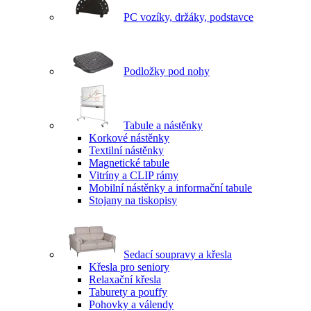
PC vozíky, držáky, podstavce
Podložky pod nohy
Tabule a nástěnky
Korkové nástěnky
Textilní nástěnky
Magnetické tabule
Vitríny a CLIP rámy
Mobilní nástěnky a informační tabule
Stojany na tiskopisy
Sedací soupravy a křesla
Křesla pro seniory
Relaxační křesla
Taburety a pouffy
Pohovky a válendy