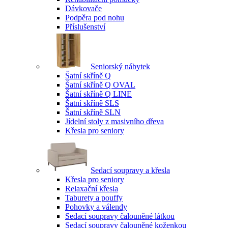
Dávkovače
Podpěra pod nohu
Příslušenství
Seniorský nábytek
Šatní skříně Q
Šatní skříně Q OVAL
Šatní skříně Q LINE
Šatní skříně SLS
Šatní skříně SLN
Jídelní stoly z masivního dřeva
Křesla pro seniory
Sedací soupravy a křesla
Křesla pro seniory
Relaxační křesla
Taburety a pouffy
Pohovky a válendy
Sedací soupravy čalouněné látkou
Sedací soupravy čalouněné koženkou