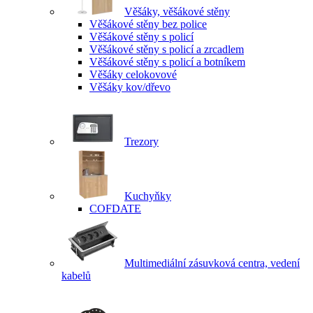
Věšáky, věšákové stěny
Věšákové stěny bez police
Věšákové stěny s policí
Věšákové stěny s policí a zrcadlem
Věšákové stěny s policí a botníkem
Věšáky celokovové
Věšáky kov/dřevo
Trezory
Kuchyňky
COFDATE
Multimediální zásuvková centra, vedení
kabelů