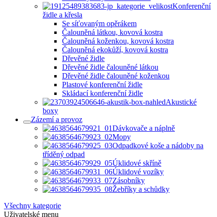
Konferenční
židle a křesla
Se síťovaným opěrákem
Čalouněná látkou, kovová kostra
Čalouněná koženkou, kovová kostra
Čalouněná ekokůží, kovová kostra
Dřevěné židle
Dřevěné židle čalouněné látkou
Dřevěné židle čalouněné koženkou
Plastové konferenční židle
Skládací konferenční židle
Akustické
boxy
Zázemí a provoz
Dávkovače a náplně
Mopy
Odpadkové koše a nádoby na
tříděný odpad
Úklidové skříně
Úklidové vozíky
Zásobníky
Žebříky a schůdky
Všechny kategorie
Uživatelské menu