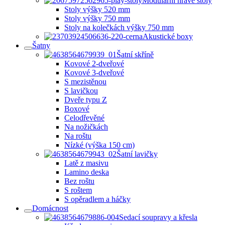
Modulární hravé stoly
Stoly výšky 520 mm
Stoly výšky 750 mm
Stoly na kolečkách výšky 750 mm
Akustické boxy
Šatny
Šatní skříně
Kovové 2-dveřové
Kovové 3-dveřové
S mezistěnou
S lavičkou
Dveře typu Z
Boxové
Celodřevěné
Na nožičkách
Na roštu
Nízké (výška 150 cm)
Šatní lavičky
Latě z masivu
Lamino deska
Bez roštu
S roštem
S opěradlem a háčky
Domácnost
Sedací soupravy a křesla