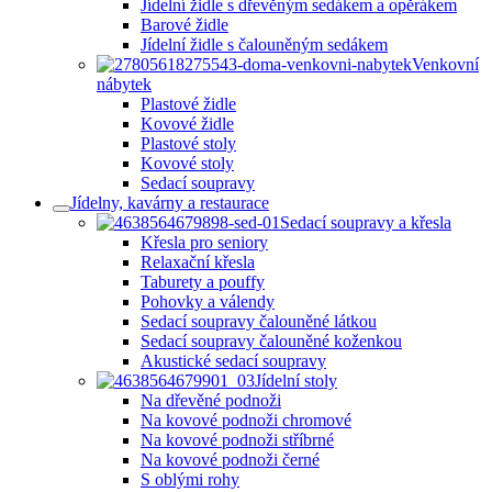
Jídelní židle s dřevěným sedákem a opěrákem
Barové židle
Jídelní židle s čalouněným sedákem
Venkovní
nábytek
Plastové židle
Kovové židle
Plastové stoly
Kovové stoly
Sedací soupravy
Jídelny, kavárny a restaurace
Sedací soupravy a křesla
Křesla pro seniory
Relaxační křesla
Taburety a pouffy
Pohovky a válendy
Sedací soupravy čalouněné látkou
Sedací soupravy čalouněné koženkou
Akustické sedací soupravy
Jídelní stoly
Na dřevěné podnoži
Na kovové podnoži chromové
Na kovové podnoži stříbrné
Na kovové podnoži černé
S oblými rohy