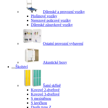
Dílenské a provozní vozíky
Plošinové vozíky
Nerezové policové vozíky
Dílenské zásuvkové vozíky
Ostatní provozní vybavení
Akustické boxy
Školství
Šatní skříně
Kovové 2-dveřové
Kovové 3-dveřové
S mezistěnou
S lavičkou
Dveře typu Z