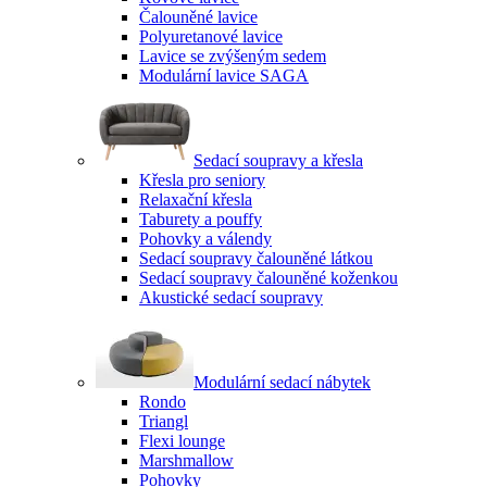
Čalouněné lavice
Polyuretanové lavice
Lavice se zvýšeným sedem
Modulární lavice SAGA
Sedací soupravy a křesla
Křesla pro seniory
Relaxační křesla
Taburety a pouffy
Pohovky a válendy
Sedací soupravy čalouněné látkou
Sedací soupravy čalouněné koženkou
Akustické sedací soupravy
Modulární sedací nábytek
Rondo
Triangl
Flexi lounge
Marshmallow
Pohovky