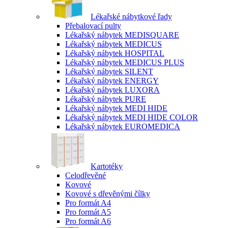
Lékařské nábytkové řady
Přebalovací pulty
Lékařský nábytek MEDISQUARE
Lékařský nábytek MEDICUS
Lékařský nábytek HOSPITAL
Lékařský nábytek MEDICUS PLUS
Lékařský nábytek SILENT
Lékařský nábytek ENERGY
Lékařský nábytek LUXORA
Lékařský nábytek PURE
Lékařský nábytek MEDI HIDE
Lékařský nábytek MEDI HIDE COLOR
Lékařský nábytek EUROMEDICA
Kartotéky
Celodřevěné
Kovové
Kovové s dřevěnými čílky
Pro formát A4
Pro formát A5
Pro formát A6