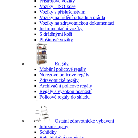
Přístrojové vozíky
Vozíky - ISO koše
Vozíky s příslušenstvím
Vozíky na třídění odpadu a prádla
Vozíky na zdravotnickou dokumentaci
Instrumentační vozíky
S drátěnými koši
Plošinové vozíky
Regály
Mobilní policové regály
Nerezové policové regály
Zdravotnické regály
Archivační policové regály
Regály s vysokou nosností
Policové regály do skladu
Ostatní zdravotnické vybavení
Infuzní stojany
Schůdky
Rehabilitační pomůcky