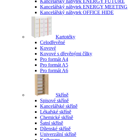
Kancelářský nábytek ENERGY FUTURE
Kancelářský nábytek ENERGY MEETING
Kancelářský nábytek OFFICE HIDE
Kartotéky
Celodřevěné
Kovové
Kovové s dřevěnými čílky
Pro formát A4
Pro formát A5
Pro formát A6
Skříně
Spisové skříně
Kancelářské skříně
Lékařské skříně
Chemické skříně
Šatní skříně
Dílenské skříně
Univerzální skříně
Knihovny