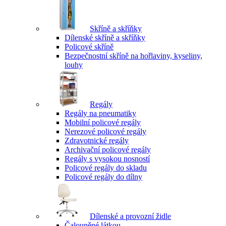
Skříně a skříňky
Dílenské skříně a skříňky
Policové skříně
Bezpečnostní skříně na hořlaviny, kyseliny,
louhy
Regály
Regály na pneumatiky
Mobilní policové regály
Nerezové policové regály
Zdravotnické regály
Archivační policové regály
Regály s vysokou nosností
Policové regály do skladu
Policové regály do dílny
Dílenské a provozní židle
Čalouněné látkou