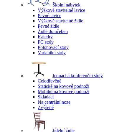
Školní nábytek
Výškově stavitelné lavice
Pevné lavice
Výškově stavitelné židle
Pevné židle
Židle do učeben
Katedry
PC stoly
Polohovací stoly
Variabilní stoly
Jednací a konferenční stoly
Celodřevěné
Statické na kovové podnoži
Mobilní na kovové podnoži
Skládací
Na centrální noze
Zvýšené
Jídelní židle