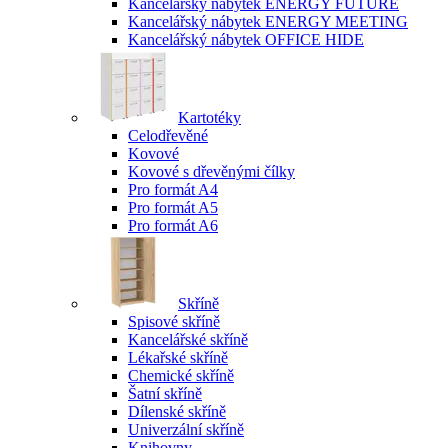
Kancelářský nábytek ENERGY FUTURE
Kancelářský nábytek ENERGY MEETING
Kancelářský nábytek OFFICE HIDE
Kartotéky
Celodřevěné
Kovové
Kovové s dřevěnými čílky
Pro formát A4
Pro formát A5
Pro formát A6
Skříně
Spisové skříně
Kancelářské skříně
Lékařské skříně
Chemické skříně
Šatní skříně
Dílenské skříně
Univerzální skříně
Knihovny