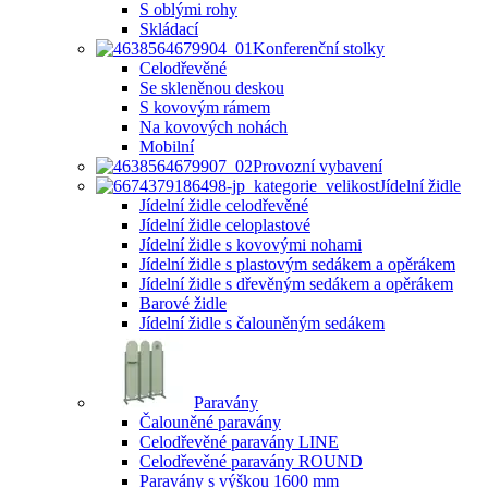
S oblými rohy
Skládací
Konferenční stolky
Celodřevěné
Se skleněnou deskou
S kovovým rámem
Na kovových nohách
Mobilní
Provozní vybavení
Jídelní židle
Jídelní židle celodřevěné
Jídelní židle celoplastové
Jídelní židle s kovovými nohami
Jídelní židle s plastovým sedákem a opěrákem
Jídelní židle s dřevěným sedákem a opěrákem
Barové židle
Jídelní židle s čalouněným sedákem
Paravány
Čalouněné paravány
Celodřevěné paravány LINE
Celodřevěné paravány ROUND
Paravány s výškou 1600 mm