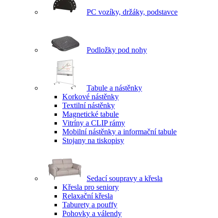
PC vozíky, držáky, podstavce
Podložky pod nohy
Tabule a nástěnky
Korkové nástěnky
Textilní nástěnky
Magnetické tabule
Vitríny a CLIP rámy
Mobilní nástěnky a informační tabule
Stojany na tiskopisy
Sedací soupravy a křesla
Křesla pro seniory
Relaxační křesla
Taburety a pouffy
Pohovky a válendy