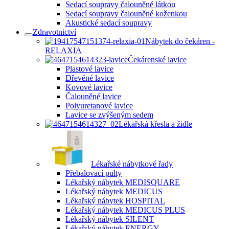
Sedací soupravy čalouněné látkou
Sedací soupravy čalouněné koženkou
Akustické sedací soupravy
Zdravotnictví
Nábytek do čekáren -
RELAXIA
Čekárenské lavice
Plastové lavice
Dřevěné lavice
Kovové lavice
Čalouněné lavice
Polyuretanové lavice
Lavice se zvýšeným sedem
Lékařská křesla a židle
Lékařské nábytkové řady
Přebalovací pulty
Lékařský nábytek MEDISQUARE
Lékařský nábytek MEDICUS
Lékařský nábytek HOSPITAL
Lékařský nábytek MEDICUS PLUS
Lékařský nábytek SILENT
Lékařský nábytek ENERGY