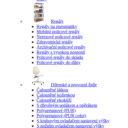
Regály
Regály na pneumatiky
Mobilní policové regály
Nerezové policové regály
Zdravotnické regály
Archivační policové regály
Regály s vysokou nosností
Policové regály do skladu
Policové regály do dílny
Dílenské a provozní židle
Čalouněné látkou
Čalouněné koženkou
Čalouněné ekokůží
S dřevěným sedákem a opěrákem
Polyuretanové (PUR)
Polyuretanové (PUR color)
S kruhovým ovladačem nastavení výšky
S nožním ovladačem nastavení výšky