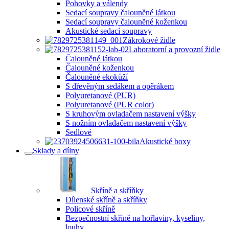
Pohovky a válendy
Sedací soupravy čalouněné látkou
Sedací soupravy čalouněné koženkou
Akustické sedací soupravy
Zákrokové židle
Laboratorní a provozní židle
Čalouněné látkou
Čalouněné koženkou
Čalouněné ekokůží
S dřevěným sedákem a opěrákem
Polyuretanové (PUR)
Polyuretanové (PUR color)
S kruhovým ovladačem nastavení výšky
S nožním ovladačem nastavení výšky
Sedlové
Akustické boxy
Sklady a dílny
Skříně a skříňky
Dílenské skříně a skříňky
Policové skříně
Bezpečnostní skříně na hořlaviny, kyseliny,
louhy