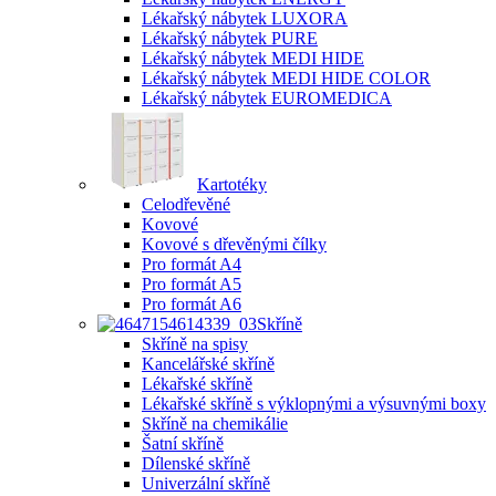
Lékařský nábytek LUXORA
Lékařský nábytek PURE
Lékařský nábytek MEDI HIDE
Lékařský nábytek MEDI HIDE COLOR
Lékařský nábytek EUROMEDICA
Kartotéky
Celodřevěné
Kovové
Kovové s dřevěnými čílky
Pro formát A4
Pro formát A5
Pro formát A6
Skříně
Skříně na spisy
Kancelářské skříně
Lékařské skříně
Lékařské skříně s výklopnými a výsuvnými boxy
Skříně na chemikálie
Šatní skříně
Dílenské skříně
Univerzální skříně