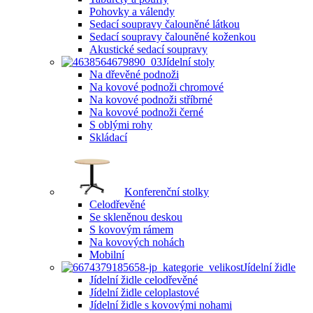
Pohovky a válendy
Sedací soupravy čalouněné látkou
Sedací soupravy čalouněné koženkou
Akustické sedací soupravy
Jídelní stoly
Na dřevěné podnoži
Na kovové podnoži chromové
Na kovové podnoži stříbrné
Na kovové podnoži černé
S oblými rohy
Skládací
Konferenční stolky
Celodřevěné
Se skleněnou deskou
S kovovým rámem
Na kovových nohách
Mobilní
Jídelní židle
Jídelní židle celodřevěné
Jídelní židle celoplastové
Jídelní židle s kovovými nohami