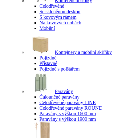
Konferenční stolky
Celodřevěné
Se skleněnou deskou
S kovovým rámem
Na kovových nohách
Mobilní
Kontejnery a mobilní skříňky
Pojízdné
Přístavné
Pojízdné s polštářem
Paravány
Čalouněné paravány
Celodřevěné paravány LINE
Celodřevěné paravány ROUND
Paravány s výškou 1600 mm
Paravány s výškou 1900 mm