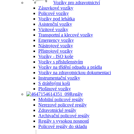
Vozíky pro zdravotnictví
Zásuvkové vozíky
Policové vozíky
Vozíky pod lehátka
Asistenční vozíky
Vizitové vozíky
Transportní a klecové vozíky
Emergency vozíky
Nástrojové vozíky
Přístrojové vozíky
Vozíky - ISO koše
Vozíky s příslušenstvím
Vozíky na třídění odpadu a prádla
Vozíky na zdravotnickou dokumentaci
Instrumentační vozíky
S drátěnými koši
Plošinové vozíky
Regály
Mobilní policové regály
Nerezové policové regály
Zdravotnické regály
Archivační policové regály
Regály s vysokou nosností
Policové regály do skladu