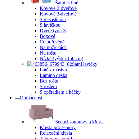
Šatní skříně
Kovové 2-dveřové
Kovové 3-dveřové
S mezistěnou
S lavičkou
Dveře typu Z
Boxové
Celodřevěné
Na nožičkách
Na roštu
Nízké (výška 150 cm)
Šatní lavičky
Latě z masivu
Lamino deska
Bez roštu
S roštem
S opěradlem a háčky
Domácnost
Sedací soupravy a křesla
Křesla pro seniory
Relaxační křesla
Taburety a pouffy