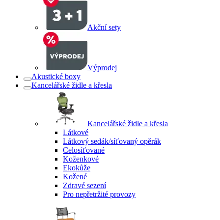
Akční sety
Výprodej
Akustické boxy
Kancelářské židle a křesla
Kancelářské židle a křesla
Látkové
Látkový sedák/síťovaný opěrák
Celosíťované
Koženkové
Ekokůže
Kožené
Zdravé sezení
Pro nepřetržité provozy