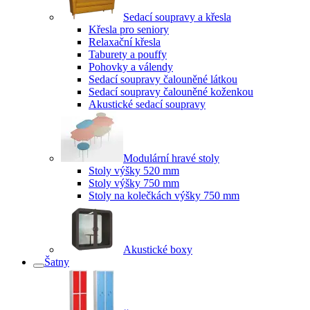
Sedací soupravy a křesla
Křesla pro seniory
Relaxační křesla
Taburety a pouffy
Pohovky a válendy
Sedací soupravy čalouněné látkou
Sedací soupravy čalouněné koženkou
Akustické sedací soupravy
Modulární hravé stoly
Stoly výšky 520 mm
Stoly výšky 750 mm
Stoly na kolečkách výšky 750 mm
Akustické boxy
Šatny