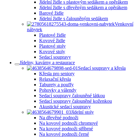
Jídelní židle s plastovým sedákem a opěrákem
Jídelní židle s dřevěným sedákem a opěrákem
Barové židle
Jídelní židle s čalouněným sedákem
Venkovní
nábytek
Plastové židle
Kovové židle
Plastové stoly
Kovové stoly
Sedací soupravy
Jídelny, kavárny a restaurace
Sedací soupravy a křesla
Křesla pro seniory
Relaxační křesla
Taburety a pouffy
Pohovky a válendy
Sedací soupravy čalouněné látkou
Sedací soupravy čalouněné koženkou
Akustické sedací soupravy
Jídelní stoly
Na dřevěné podnoži
Na kovové podnoži chromové
Na kovové podnoži stříbrné
Na kovové podnoži černé