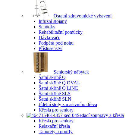
Ostatní zdravotnické vybavení
Infuzní stojany
Schůdky
Rehabilitační pomůcky
Dávkovače
Podpěra pod nohu
Příslušenství
Seniorský nábytek
Šatní skříně Q
Šatní skříně Q OVAL
Šatní skříně Q LINE
Šatní skříně SLS
Šatní skříně SLN
Jídelní stoly z masivního dřeva
Křesla pro seniory
Sedací soupravy a křesla
Křesla pro seniory
Relaxační křesla
Taburety a pouffy