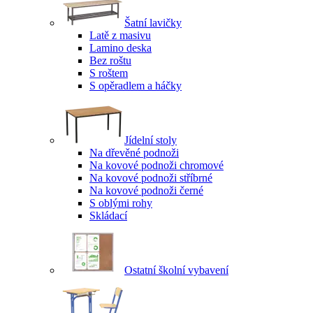
Šatní lavičky
Latě z masivu
Lamino deska
Bez roštu
S roštem
S opěradlem a háčky
Jídelní stoly
Na dřevěné podnoži
Na kovové podnoži chromové
Na kovové podnoži stříbrné
Na kovové podnoži černé
S oblými rohy
Skládací
Ostatní školní vybavení