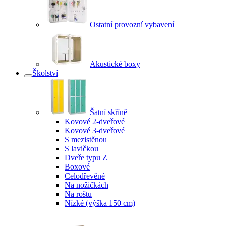
Ostatní provozní vybavení
Akustické boxy
Školství
Šatní skříně
Kovové 2-dveřové
Kovové 3-dveřové
S mezistěnou
S lavičkou
Dveře typu Z
Boxové
Celodřevěné
Na nožičkách
Na roštu
Nízké (výška 150 cm)