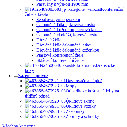
Paravány s výškou 1900 mm
Konferenční
židle a křesla
Se síťovaným opěrákem
Čalouněná látkou, kovová kostra
Čalouněná koženkou, kovová kostra
Čalouněná ekokůží, kovová kostra
Dřevěné židle
Dřevěné židle čalouněné látkou
Dřevěné židle čalouněné koženkou
Plastové konferenční židle
Skládací konferenční židle
Akustické
boxy
Zázemí a provoz
Dávkovače a náplně
Mopy
Odpadkové koše a nádoby na
tříděný odpad
Úklidové skříně
Úklidové vozíky
Zásobníky
Žebříky a schůdky
Všechny kategorie