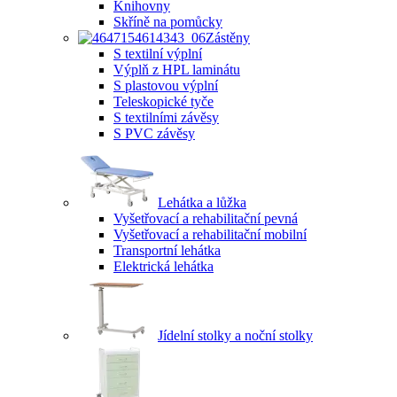
Knihovny
Skříně na pomůcky
Zástěny
S textilní výplní
Výplň z HPL laminátu
S plastovou výplní
Teleskopické tyče
S textilními závěsy
S PVC závěsy
Lehátka a lůžka
Vyšetřovací a rehabilitační pevná
Vyšetřovací a rehabilitační mobilní
Transportní lehátka
Elektrická lehátka
Jídelní stolky a noční stolky