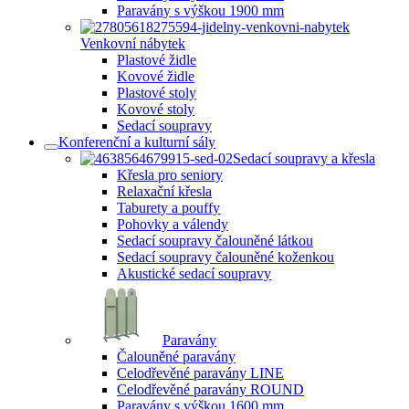
Paravány s výškou 1900 mm
Venkovní nábytek
Plastové židle
Kovové židle
Plastové stoly
Kovové stoly
Sedací soupravy
Konferenční a kulturní sály
Sedací soupravy a křesla
Křesla pro seniory
Relaxační křesla
Taburety a pouffy
Pohovky a válendy
Sedací soupravy čalouněné látkou
Sedací soupravy čalouněné koženkou
Akustické sedací soupravy
Paravány
Čalouněné paravány
Celodřevěné paravány LINE
Celodřevěné paravány ROUND
Paravány s výškou 1600 mm