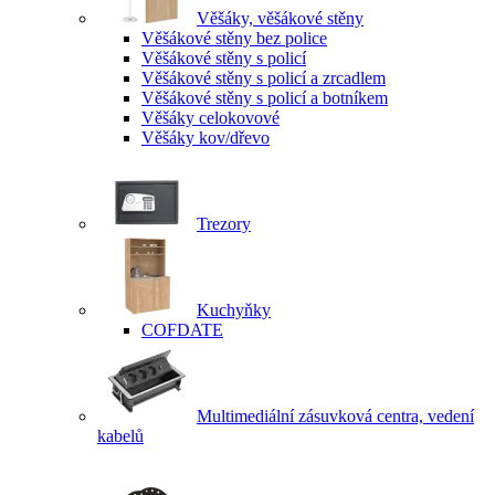
Věšáky, věšákové stěny
Věšákové stěny bez police
Věšákové stěny s policí
Věšákové stěny s policí a zrcadlem
Věšákové stěny s policí a botníkem
Věšáky celokovové
Věšáky kov/dřevo
Trezory
Kuchyňky
COFDATE
Multimediální zásuvková centra, vedení
kabelů