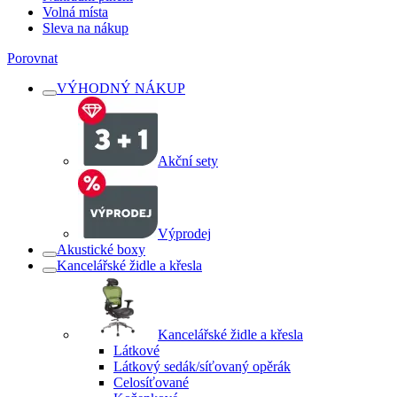
Volná místa
Sleva na nákup
Porovnat
VÝHODNÝ NÁKUP
Akční sety
Výprodej
Akustické boxy
Kancelářské židle a křesla
Kancelářské židle a křesla
Látkové
Látkový sedák/síťovaný opěrák
Celosíťované