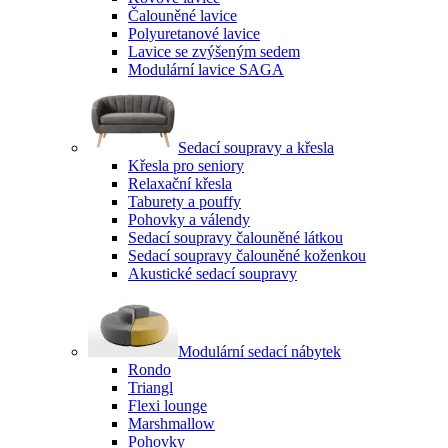
Čalouněné lavice
Polyuretanové lavice
Lavice se zvýšeným sedem
Modulární lavice SAGA
Sedací soupravy a křesla
Křesla pro seniory
Relaxační křesla
Taburety a pouffy
Pohovky a válendy
Sedací soupravy čalouněné látkou
Sedací soupravy čalouněné koženkou
Akustické sedací soupravy
Modulární sedací nábytek
Rondo
Triangl
Flexi lounge
Marshmallow
Pohovky