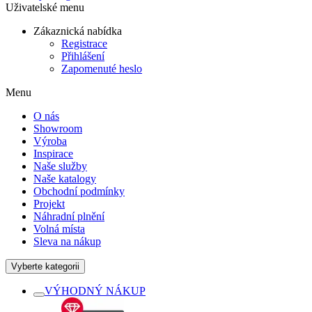
Uživatelské menu
Zákaznická nabídka
Registrace
Přihlášení
Zapomenuté heslo
Menu
O nás
Showroom
Výroba
Inspirace
Naše služby
Naše katalogy
Obchodní podmínky
Projekt
Náhradní plnění
Volná místa
Sleva na nákup
Vyberte kategorii
VÝHODNÝ NÁKUP