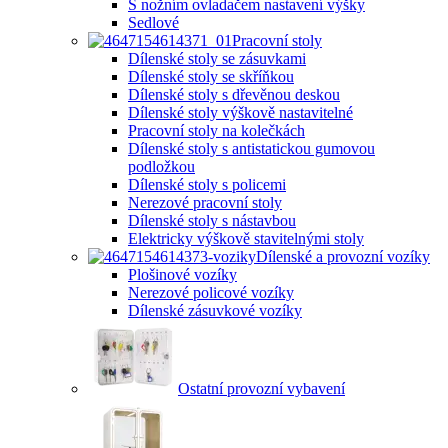
S nožním ovladačem nastavení výšky
Sedlové
Pracovní stoly
Dílenské stoly se zásuvkami
Dílenské stoly se skříňkou
Dílenské stoly s dřevěnou deskou
Dílenské stoly výškově nastavitelné
Pracovní stoly na kolečkách
Dílenské stoly s antistatickou gumovou
podložkou
Dílenské stoly s policemi
Nerezové pracovní stoly
Dílenské stoly s nástavbou
Elektricky výškově stavitelnými stoly
Dílenské a provozní vozíky
Plošinové vozíky
Nerezové policové vozíky
Dílenské zásuvkové vozíky
Ostatní provozní vybavení