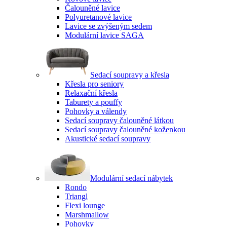
Čalouněné lavice
Polyuretanové lavice
Lavice se zvýšeným sedem
Modulární lavice SAGA
Sedací soupravy a křesla
Křesla pro seniory
Relaxační křesla
Taburety a pouffy
Pohovky a válendy
Sedací soupravy čalouněné látkou
Sedací soupravy čalouněné koženkou
Akustické sedací soupravy
Modulární sedací nábytek
Rondo
Triangl
Flexi lounge
Marshmallow
Pohovky