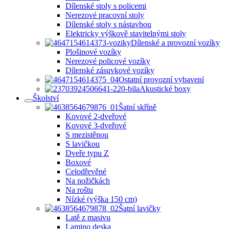
Dílenské stoly s policemi
Nerezové pracovní stoly
Dílenské stoly s nástavbou
Elektricky výškově stavitelnými stoly
Dílenské a provozní vozíky
Plošinové vozíky
Nerezové policové vozíky
Dílenské zásuvkové vozíky
Ostatní provozní vybavení
Akustické boxy
Školství
Šatní skříně
Kovové 2-dveřové
Kovové 3-dveřové
S mezistěnou
S lavičkou
Dveře typu Z
Boxové
Celodřevěné
Na nožičkách
Na roštu
Nízké (výška 150 cm)
Šatní lavičky
Latě z masivu
Lamino deska