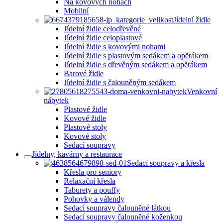
Na kovových nohách
Mobilní
Jídelní židle
Jídelní židle celodřevěné
Jídelní židle celoplastové
Jídelní židle s kovovými nohami
Jídelní židle s plastovým sedákem a opěrákem
Jídelní židle s dřevěným sedákem a opěrákem
Barové židle
Jídelní židle s čalouněným sedákem
Venkovní
nábytek
Plastové židle
Kovové židle
Plastové stoly
Kovové stoly
Sedací soupravy
Jídelny, kavárny a restaurace
Sedací soupravy a křesla
Křesla pro seniory
Relaxační křesla
Taburety a pouffy
Pohovky a válendy
Sedací soupravy čalouněné látkou
Sedací soupravy čalouněné koženkou