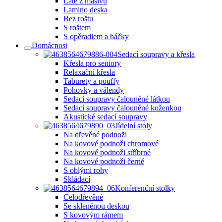
Latě z masivu
Lamino deska
Bez roštu
S roštem
S opěradlem a háčky
Domácnost
Sedací soupravy a křesla
Křesla pro seniory
Relaxační křesla
Taburety a pouffy
Pohovky a válendy
Sedací soupravy čalouněné látkou
Sedací soupravy čalouněné koženkou
Akustické sedací soupravy
Jídelní stoly
Na dřevěné podnoži
Na kovové podnoži chromové
Na kovové podnoži stříbrné
Na kovové podnoži černé
S oblými rohy
Skládací
Konferenční stolky
Celodřevěné
Se skleněnou deskou
S kovovým rámem