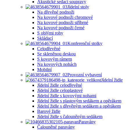
Akustické sedací soupravy
Jídelní stoly
Na dřevěné podnoži
Na kovové podnoži chromové
Na kovové podnoži stříbrné
Na kovové podnoži černé
S oblými rohy
Skládací
Konferenční stolky
Celodřevěné
Se skleněnou deskou
S kovovým rámem
Na kovových nohách
Mobilní
Provozní vybavení
Jídelní židle
Jídelní židle celodřevěné
Jídelní židle celoplastové
Jídelní židle s kovovými nohami
Jídelní židle s plastovým sedákem a opěrákem
Jídelní židle s dřevěným sedákem a opěrákem
Barové židle
Jídelní židle s čalouněným sedákem
Paravány
Čalouněné paravány