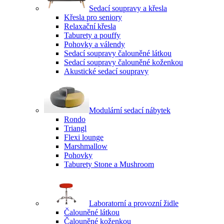
Sedací soupravy a křesla
Křesla pro seniory
Relaxační křesla
Taburety a pouffy
Pohovky a válendy
Sedací soupravy čalouněné látkou
Sedací soupravy čalouněné koženkou
Akustické sedací soupravy
Modulární sedací nábytek
Rondo
Triangl
Flexi lounge
Marshmallow
Pohovky
Taburety Stone a Mushroom
Laboratorní a provozní židle
Čalouněné látkou
Čalouněné koženkou