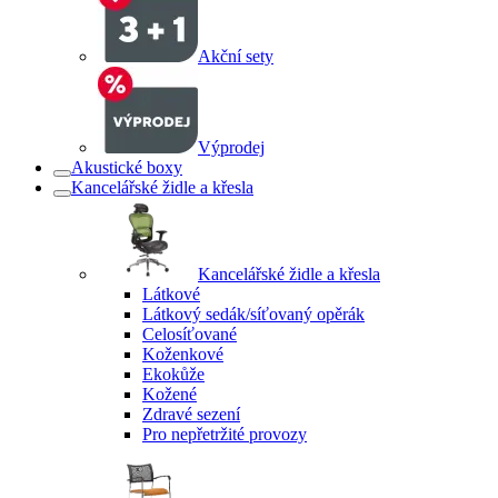
Akční sety
Výprodej
Akustické boxy
Kancelářské židle a křesla
Kancelářské židle a křesla
Látkové
Látkový sedák/síťovaný opěrák
Celosíťované
Koženkové
Ekokůže
Kožené
Zdravé sezení
Pro nepřetržité provozy