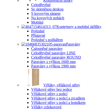
Konferenční stolky
Celodřevěné
Se skleněnou deskou
S kovovým rámem
Na kovových nohách
Mobilní
Kontejnery a mobilní skříňky
Pojízdné
Přístavné
Pojízdné s polštářem
Paravány
Čalouněné paravány
Celodřevěné paravány LINE
Celodřevěné paravány ROUND
Paravány s výškou 1600 mm
Paravány s výškou 1900 mm
Věšáky, věšákové stěny
Věšákové stěny bez police
Věšákové stěny s policí
Věšákové stěny s policí a zrcadlem
Věšákové stěny s policí a botníkem
Věšáky celokovové