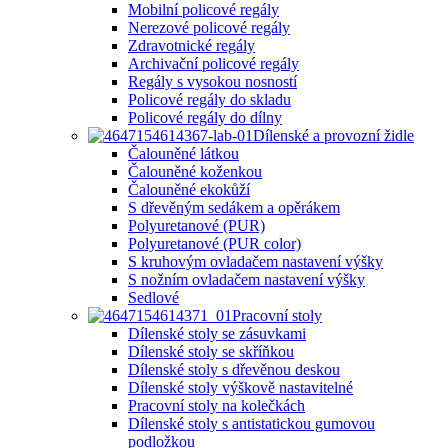
Mobilní policové regály
Nerezové policové regály
Zdravotnické regály
Archivační policové regály
Regály s vysokou nosností
Policové regály do skladu
Policové regály do dílny
Dílenské a provozní židle
Čalouněné látkou
Čalouněné koženkou
Čalouněné ekokůží
S dřevěným sedákem a opěrákem
Polyuretanové (PUR)
Polyuretanové (PUR color)
S kruhovým ovladačem nastavení výšky
S nožním ovladačem nastavení výšky
Sedlové
Pracovní stoly
Dílenské stoly se zásuvkami
Dílenské stoly se skříňkou
Dílenské stoly s dřevěnou deskou
Dílenské stoly výškově nastavitelné
Pracovní stoly na kolečkách
Dílenské stoly s antistatickou gumovou
podložkou