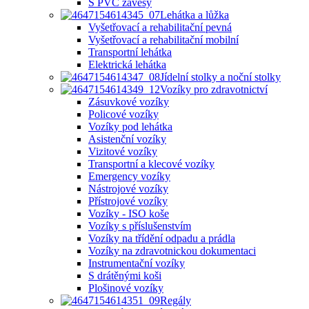
S PVC závěsy
Lehátka a lůžka
Vyšetřovací a rehabilitační pevná
Vyšetřovací a rehabilitační mobilní
Transportní lehátka
Elektrická lehátka
Jídelní stolky a noční stolky
Vozíky pro zdravotnictví
Zásuvkové vozíky
Policové vozíky
Vozíky pod lehátka
Asistenční vozíky
Vizitové vozíky
Transportní a klecové vozíky
Emergency vozíky
Nástrojové vozíky
Přístrojové vozíky
Vozíky - ISO koše
Vozíky s příslušenstvím
Vozíky na třídění odpadu a prádla
Vozíky na zdravotnickou dokumentaci
Instrumentační vozíky
S drátěnými koši
Plošinové vozíky
Regály