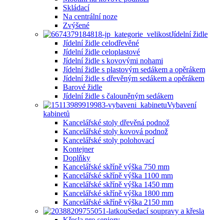
Skládací
Na centrální noze
Zvýšené
Jídelní židle
Jídelní židle celodřevěné
Jídelní židle celoplastové
Jídelní židle s kovovými nohami
Jídelní židle s plastovým sedákem a opěrákem
Jídelní židle s dřevěným sedákem a opěrákem
Barové židle
Jídelní židle s čalouněným sedákem
Vybavení
kabinetů
Kancelářské stoly dřevěná podnož
Kancelářské stoly kovová podnož
Kancelářské stoly polohovací
Kontejner
Doplňky
Kancelářské skříně výška 750 mm
Kancelářské skříně výška 1100 mm
Kancelářské skříně výška 1450 mm
Kancelářské skříně výška 1800 mm
Kancelářské skříně výška 2150 mm
Sedací soupravy a křesla
Křesla pro seniory