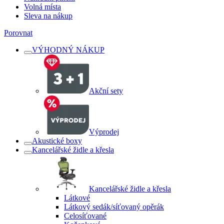
Volná místa
Sleva na nákup
Porovnat
VÝHODNÝ NÁKUP
Akční sety
Výprodej
Akustické boxy
Kancelářské židle a křesla
Kancelářské židle a křesla
Látkové
Látkový sedák/síťovaný opěrák
Celosíťované