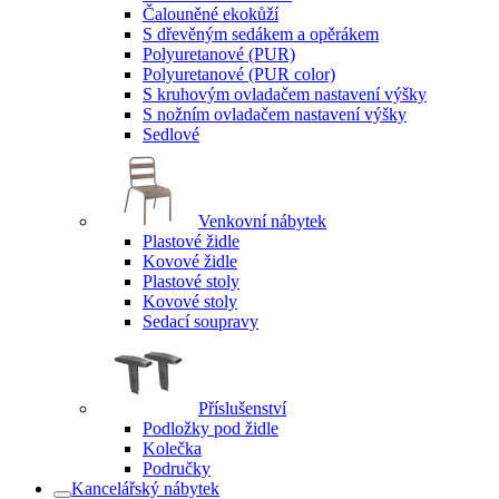
Čalouněné ekokůží
S dřevěným sedákem a opěrákem
Polyuretanové (PUR)
Polyuretanové (PUR color)
S kruhovým ovladačem nastavení výšky
S nožním ovladačem nastavení výšky
Sedlové
Venkovní nábytek
Plastové židle
Kovové židle
Plastové stoly
Kovové stoly
Sedací soupravy
Příslušenství
Podložky pod židle
Kolečka
Područky
Kancelářský nábytek