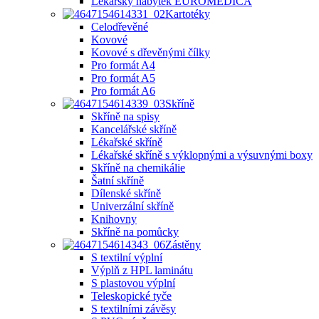
Lékařský nábytek EUROMEDICA
Kartotéky
Celodřevěné
Kovové
Kovové s dřevěnými čílky
Pro formát A4
Pro formát A5
Pro formát A6
Skříně
Skříně na spisy
Kancelářské skříně
Lékařské skříně
Lékařské skříně s výklopnými a výsuvnými boxy
Skříně na chemikálie
Šatní skříně
Dílenské skříně
Univerzální skříně
Knihovny
Skříně na pomůcky
Zástěny
S textilní výplní
Výplň z HPL laminátu
S plastovou výplní
Teleskopické tyče
S textilními závěsy