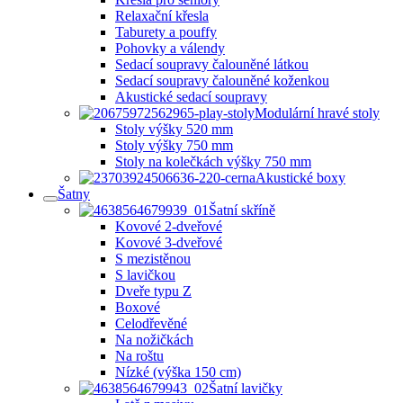
Relaxační křesla
Taburety a pouffy
Pohovky a válendy
Sedací soupravy čalouněné látkou
Sedací soupravy čalouněné koženkou
Akustické sedací soupravy
Modulární hravé stoly
Stoly výšky 520 mm
Stoly výšky 750 mm
Stoly na kolečkách výšky 750 mm
Akustické boxy
Šatny
Šatní skříně
Kovové 2-dveřové
Kovové 3-dveřové
S mezistěnou
S lavičkou
Dveře typu Z
Boxové
Celodřevěné
Na nožičkách
Na roštu
Nízké (výška 150 cm)
Šatní lavičky