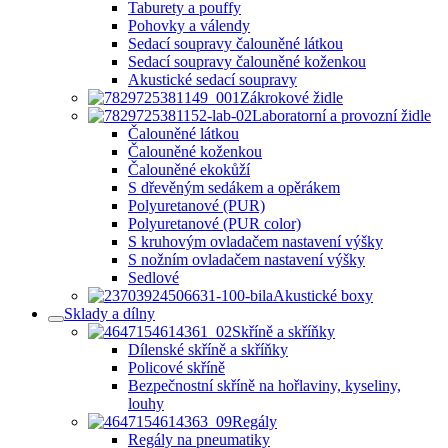
Taburety a pouffy
Pohovky a válendy
Sedací soupravy čalouněné látkou
Sedací soupravy čalouněné koženkou
Akustické sedací soupravy
Zákrokové židle
Laboratorní a provozní židle
Čalouněné látkou
Čalouněné koženkou
Čalouněné ekokůží
S dřevěným sedákem a opěrákem
Polyuretanové (PUR)
Polyuretanové (PUR color)
S kruhovým ovladačem nastavení výšky
S nožním ovladačem nastavení výšky
Sedlové
Akustické boxy
Sklady a dílny
Skříně a skříňky
Dílenské skříně a skříňky
Policové skříně
Bezpečnostní skříně na hořlaviny, kyseliny,
louhy
Regály
Regály na pneumatiky