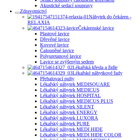
Akustické sedací soupravy
Zdravotnictví
Nábytek do čekáren -
RELAXIA
Čekárenské lavice
Plastové lavice
Dřevěné lavice
Kovové lavice
Čalouněné lavice
Polyuretanové lavice
Lavice se zvýšeným sedem
Lékařská křesla a židle
Lékařské nábytkové řady
Přebalovací pulty
Lékařský nábytek MEDISQUARE
Lékařský nábytek MEDICUS
Lékařský nábytek HOSPITAL
Lékařský nábytek MEDICUS PLUS
Lékařský nábytek SILENT
Lékařský nábytek ENERGY
Lékařský nábytek LUXORA
Lékařský nábytek PURE
Lékařský nábytek MEDI HIDE
Lékařský nábytek MEDI HIDE COLOR