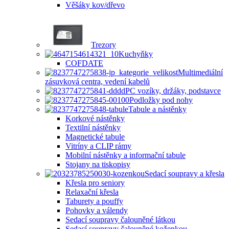
Věšáky kov/dřevo
Trezory
Kuchyňky
COFDATE
Multimediální
zásuvková centra, vedení kabelů
PC vozíky, držáky, podstavce
Podložky pod nohy
Tabule a nástěnky
Korkové nástěnky
Textilní nástěnky
Magnetické tabule
Vitríny a CLIP rámy
Mobilní nástěnky a informační tabule
Stojany na tiskopisy
Sedací soupravy a křesla
Křesla pro seniory
Relaxační křesla
Taburety a pouffy
Pohovky a válendy
Sedací soupravy čalouněné látkou
Sedací soupravy čalouněné koženkou