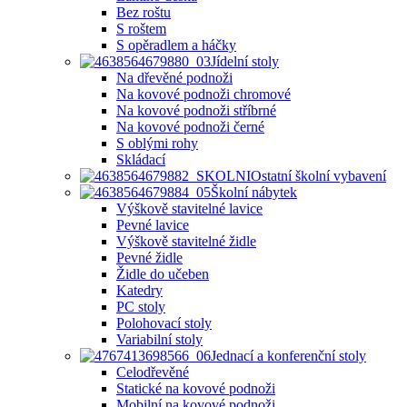
Bez roštu
S roštem
S opěradlem a háčky
Jídelní stoly
Na dřevěné podnoži
Na kovové podnoži chromové
Na kovové podnoži stříbrné
Na kovové podnoži černé
S oblými rohy
Skládací
Ostatní školní vybavení
Školní nábytek
Výškově stavitelné lavice
Pevné lavice
Výškově stavitelné židle
Pevné židle
Židle do učeben
Katedry
PC stoly
Polohovací stoly
Variabilní stoly
Jednací a konferenční stoly
Celodřevěné
Statické na kovové podnoži
Mobilní na kovové podnoži