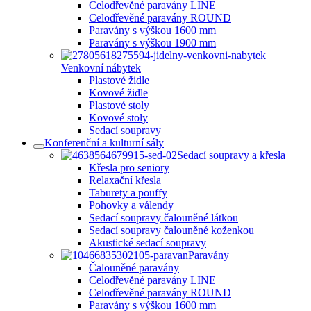
Celodřevěné paravány LINE
Celodřevěné paravány ROUND
Paravány s výškou 1600 mm
Paravány s výškou 1900 mm
Venkovní nábytek
Plastové židle
Kovové židle
Plastové stoly
Kovové stoly
Sedací soupravy
Konferenční a kulturní sály
Sedací soupravy a křesla
Křesla pro seniory
Relaxační křesla
Taburety a pouffy
Pohovky a válendy
Sedací soupravy čalouněné látkou
Sedací soupravy čalouněné koženkou
Akustické sedací soupravy
Paravány
Čalouněné paravány
Celodřevěné paravány LINE
Celodřevěné paravány ROUND
Paravány s výškou 1600 mm