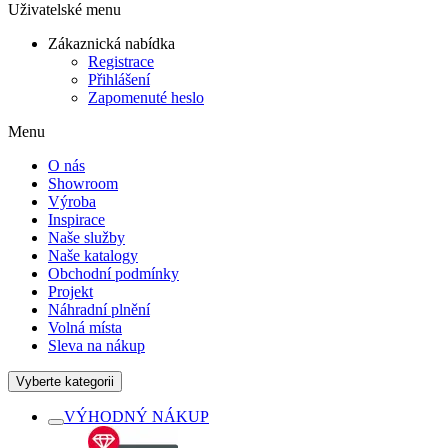
Uživatelské menu
Zákaznická nabídka
Registrace
Přihlášení
Zapomenuté heslo
Menu
O nás
Showroom
Výroba
Inspirace
Naše služby
Naše katalogy
Obchodní podmínky
Projekt
Náhradní plnění
Volná místa
Sleva na nákup
Vyberte kategorii
VÝHODNÝ NÁKUP