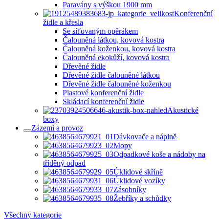
Paravány s výškou 1900 mm
Konferenční
židle a křesla
Se síťovaným opěrákem
Čalouněná látkou, kovová kostra
Čalouněná koženkou, kovová kostra
Čalouněná ekokůží, kovová kostra
Dřevěné židle
Dřevěné židle čalouněné látkou
Dřevěné židle čalouněné koženkou
Plastové konferenční židle
Skládací konferenční židle
Akustické
boxy
Zázemí a provoz
Dávkovače a náplně
Mopy
Odpadkové koše a nádoby na
tříděný odpad
Úklidové skříně
Úklidové vozíky
Zásobníky
Žebříky a schůdky
Všechny kategorie