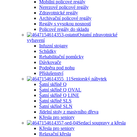
Mobilní policové regály
Nerezové policové regály
Zdravotnické regály
Archivační policové regály
Regály s vysokou nosností
Policové regály do skladu
Ostatní zdravotnické
vybavení
Infuzní stojany
Schůdky
Rehabilitační pomůcky
Dávkovače
Podpěra pod nohu
Příslušenství
Seniorský nábytek
Šatní skříně Q
Šatní skříně Q OVAL
Šatní skříně Q LINE
Šatní skříně SLS
Šatní skříně SLN
Jídelní stoly z masivního dřeva
Křesla pro seniory
Sedací soupravy a křesla
Křesla pro seniory
Relaxační křesla