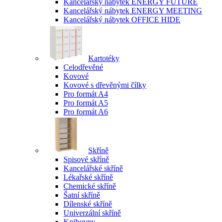
Kancelářský nábytek ENERGY FUTURE
Kancelářský nábytek ENERGY MEETING
Kancelářský nábytek OFFICE HIDE
Kartotéky
Celodřevěné
Kovové
Kovové s dřevěnými čílky
Pro formát A4
Pro formát A5
Pro formát A6
Skříně
Spisové skříně
Kancelářské skříně
Lékařské skříně
Chemické skříně
Šatní skříně
Dílenské skříně
Univerzální skříně
Knihovny