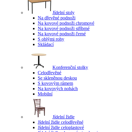
Jídelní stoly
Na dřevěné podnoži
Na kovové podnoži chromové
Na kovové podnoži stříbrné
Na kovové podnoži černé
S oblými rohy
Skládací
Konferenční stolky
Celodřevěné
Se skleněnou deskou
S kovovým rámem
Na kovových nohách
Mobilní
Jídelní židle
Jídelní židle celodřevěné
Jídelní židle celoplastové