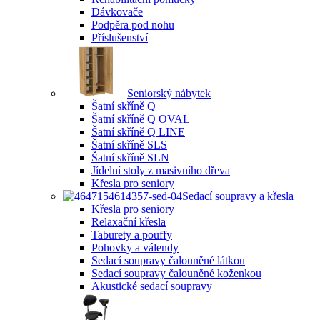
Dávkovače
Podpěra pod nohu
Příslušenství
Seniorský nábytek
Šatní skříně Q
Šatní skříně Q OVAL
Šatní skříně Q LINE
Šatní skříně SLS
Šatní skříně SLN
Jídelní stoly z masivního dřeva
Křesla pro seniory
Sedací soupravy a křesla
Křesla pro seniory
Relaxační křesla
Taburety a pouffy
Pohovky a válendy
Sedací soupravy čalouněné látkou
Sedací soupravy čalouněné koženkou
Akustické sedací soupravy