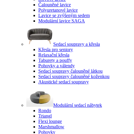
Čalouněné lavice
Polyuretanové lavice
Lavice se zvýšeným sedem
Modulární lavice SAGA
Sedací soupravy a křesla
Křesla pro seniory
Relaxační křesla
Taburety a pouffy
Pohovky a válendy
Sedací soupravy čalouněné látkou
Sedací soupravy čalouněné koženkou
Akustické sedací soupravy
Modulární sedací nábytek
Rondo
Triangl
Flexi lounge
Marshmallow
Pohovky