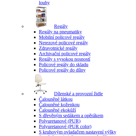
louhy
Regály
Regály na pneumatiky
Mobilní policové regály
Nerezové policové regály
Zdravotnické regály
Archivační policové regály
Regály s vysokou nosností
Policové regály do skladu
Policové regály do dílny
Dílenské a provozní židle
Čalouněné látkou
Čalouněné koženkou
Čalouněné ekokůží
S dřevěným sedákem a opěrákem
Polyuretanové (PUR)
Polyuretanové (PUR color)
S kruhovým ovladačem nastavení výšky