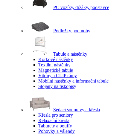
PC vozíky, držáky, podstavce
Podložky pod nohy
Tabule a nástěnky
Korkové nástěnky
Textilní nástěnky
Magnetické tabule
Vitríny a CLIP rámy
Mobilní nástěnky a informační tabule
Stojany na tiskopisy
Sedací soupravy a křesla
Křesla pro seniory
Relaxační křesla
Taburety a pouffy
Pohovky a válendy