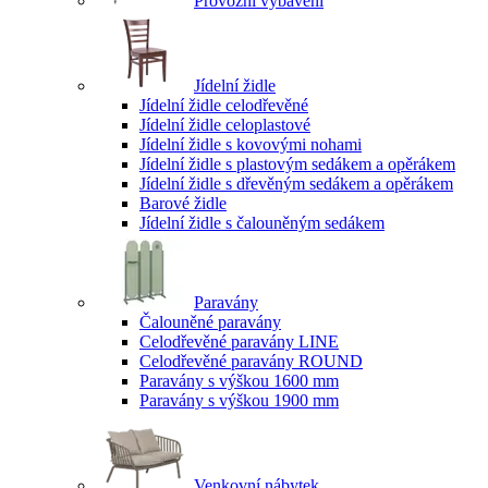
Provozní vybavení
Jídelní židle
Jídelní židle celodřevěné
Jídelní židle celoplastové
Jídelní židle s kovovými nohami
Jídelní židle s plastovým sedákem a opěrákem
Jídelní židle s dřevěným sedákem a opěrákem
Barové židle
Jídelní židle s čalouněným sedákem
Paravány
Čalouněné paravány
Celodřevěné paravány LINE
Celodřevěné paravány ROUND
Paravány s výškou 1600 mm
Paravány s výškou 1900 mm
Venkovní nábytek