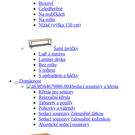
Boxové
Celodřevěné
Na nožičkách
Na roštu
Nízké (výška 150 cm)
Šatní lavičky
Latě z masivu
Lamino deska
Bez roštu
S roštem
S opěradlem a háčky
Domácnost
Sedací soupravy a křesla
Křesla pro seniory
Relaxační křesla
Taburety a pouffy
Pohovky a válendy
Sedací soupravy čalouněné látkou
Sedací soupravy čalouněné koženkou
Akustické sedací soupravy