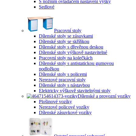
S nožním ovladačem nastavení výšky
Sedlové
Pracovní stoly
Dílenské stoly se zásuvkami
Dílenské stoly se skříňkou
Dílenské stoly s dřevěnou deskou
Dílenské stoly výškově nastavitelné
Pracovní stoly na kolečkách
Dílenské stoly s antistatickou gumovou
podložkou
Dílenské stoly s policemi
Nerezové pracovní stoly
Dílenské stoly s nástavbou
Elektricky výškově stavitelnými stoly
Dílenské a provozní vozíky
Plošinové vozíky
Nerezové policové vozíky
Dílenské zásuvkové vozíky