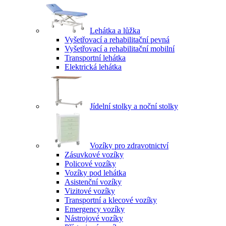
Lehátka a lůžka
Vyšetřovací a rehabilitační pevná
Vyšetřovací a rehabilitační mobilní
Transportní lehátka
Elektrická lehátka
Jídelní stolky a noční stolky
Vozíky pro zdravotnictví
Zásuvkové vozíky
Policové vozíky
Vozíky pod lehátka
Asistenční vozíky
Vizitové vozíky
Transportní a klecové vozíky
Emergency vozíky
Nástrojové vozíky