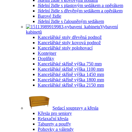
Jídelní židle s kovovými nohami
Jídelní židle s plastovým sedákem a opěrákem
Jídelní židle s dřevěným sedákem a opěrákem
Barové židle
Jídelní židle s čalouněným sedákem
Vybavení
kabinetů
Kancelářské stoly dřevěná podnož
Kancelářské stoly kovová podnož
Kancelářské stoly polohovací
Kontejner
Doplňky
Kancelářské skříně výška 750 mm
Kancelářské skříně výška 1100 mm
Kancelářské skříně výška 1450 mm
Kancelářské skříně výška 1800 mm
Kancelářské skříně výška 2150 mm
Sedací soupravy a křesla
Křesla pro seniory
Relaxační křesla
Taburety a pouffy
Pohovky a válendy