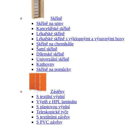
Skříně
Skříně na spisy
Kancelářské skříně
Lékařské skříně
Lékařské skříně s výklopnými a výsuvnými boxy
Skříně na chemikálie
Šatní skříně
Dílenské skříně
Univerzální skříně
Knihovny
Skříně na pomůcky
Zástěny
S textilní výplní
Výplň z HPL laminátu
S plastovou výplní
Teleskopické tyče
S textilními závěsy
S PVC závěsy