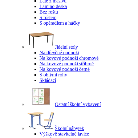
Latě z masivu
Lamino deska
Bez roštu
S roštem
S opěradlem a háčky
Jídelní stoly
Na dřevěné podnoži
Na kovové podnoži chromové
Na kovové podnoži stříbrné
Na kovové podnoži černé
S oblými rohy
Skládací
Ostatní školní vybavení
Školní nábytek
Výškově stavitelné lavice