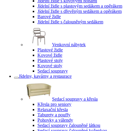
Jídelní židle s kovovými nohami
Jídelní židle s plastovým sedákem a opěrákem
Jídelní židle s dřevěným sedákem a opěrákem
Barové židle
Jídelní židle s čalouněným sedákem
Venkovní nábytek
Plastové židle
Kovové židle
Plastové stoly
Kovové stoly
Sedací soupravy
Jídelny, kavárny a restaurace
Sedací soupravy a křesla
Křesla pro seniory
Relaxační křesla
Taburety a pouffy
Pohovky a válendy
Sedací soupravy čalouněné látkou
Sedací soupravy čalouněné koženkou