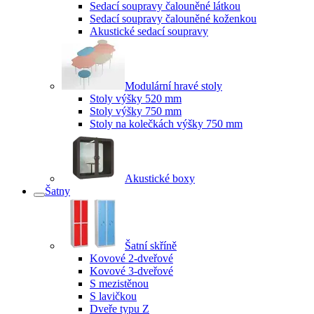
Sedací soupravy čalouněné látkou
Sedací soupravy čalouněné koženkou
Akustické sedací soupravy
Modulární hravé stoly
Stoly výšky 520 mm
Stoly výšky 750 mm
Stoly na kolečkách výšky 750 mm
Akustické boxy
Šatny
Šatní skříně
Kovové 2-dveřové
Kovové 3-dveřové
S mezistěnou
S lavičkou
Dveře typu Z