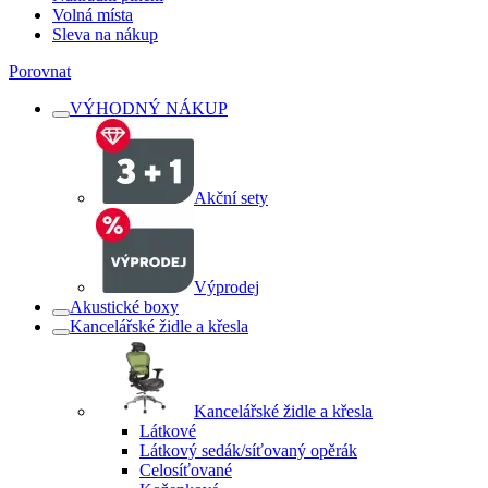
Volná místa
Sleva na nákup
Porovnat
VÝHODNÝ NÁKUP
Akční sety
Výprodej
Akustické boxy
Kancelářské židle a křesla
Kancelářské židle a křesla
Látkové
Látkový sedák/síťovaný opěrák
Celosíťované