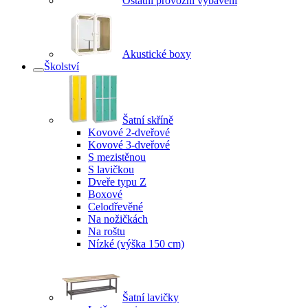
Ostatní provozní vybavení
Akustické boxy
Školství
Šatní skříně
Kovové 2-dveřové
Kovové 3-dveřové
S mezistěnou
S lavičkou
Dveře typu Z
Boxové
Celodřevěné
Na nožičkách
Na roštu
Nízké (výška 150 cm)
Šatní lavičky