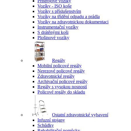
Přístrojové vozíky
Vozíky - ISO koše
Vozíky s příslušenstvím
Vozíky na třídění odpadu a prádla
Vozíky na zdravotnickou dokumentaci
Instrumentační vozíky
S drátěnými koši
Plošinové vozíky
Regály
Mobilní policové regály
Nerezové policové regály
Zdravotnické regály
Archivační policové regály
Regály s vysokou nosností
Policové regály do skladu
Ostatní zdravotnické vybavení
Infuzní stojany
Schůdky
Rehabilitační pomůcky