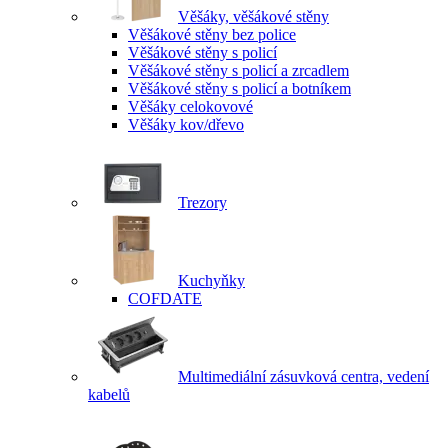
Věšáky, věšákové stěny
Věšákové stěny bez police
Věšákové stěny s policí
Věšákové stěny s policí a zrcadlem
Věšákové stěny s policí a botníkem
Věšáky celokovové
Věšáky kov/dřevo
Trezory
Kuchyňky
COFDATE
Multimediální zásuvková centra, vedení
kabelů