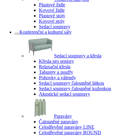
Plastové židle
Kovové židle
Plastové stoly
Kovové stoly
Sedací soupravy
Konferenční a kulturní sály
Sedací soupravy a křesla
Křesla pro seniory
Relaxační křesla
Taburety a pouffy
Pohovky a válendy
Sedací soupravy čalouněné látkou
Sedací soupravy čalouněné koženkou
Akustické sedací soupravy
Paravány
Čalouněné paravány
Celodřevěné paravány LINE
Celodřevěné paravány ROUND