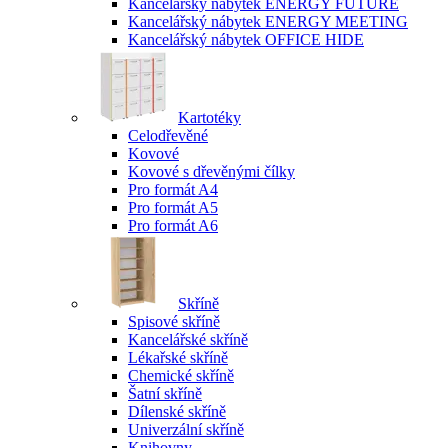
Kancelářský nábytek ENERGY FUTURE
Kancelářský nábytek ENERGY MEETING
Kancelářský nábytek OFFICE HIDE
Kartotéky
Celodřevěné
Kovové
Kovové s dřevěnými čílky
Pro formát A4
Pro formát A5
Pro formát A6
Skříně
Spisové skříně
Kancelářské skříně
Lékařské skříně
Chemické skříně
Šatní skříně
Dílenské skříně
Univerzální skříně
Knihovny