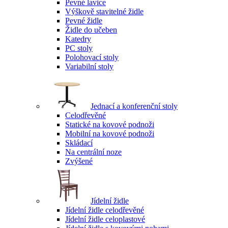
Pevné lavice
Výškově stavitelné židle
Pevné židle
Židle do učeben
Katedry
PC stoly
Polohovací stoly
Variabilní stoly
Jednací a konferenční stoly
Celodřevěné
Statické na kovové podnoži
Mobilní na kovové podnoži
Skládací
Na centrální noze
Zvýšené
Jídelní židle
Jídelní židle celodřevěné
Jídelní židle celoplastové