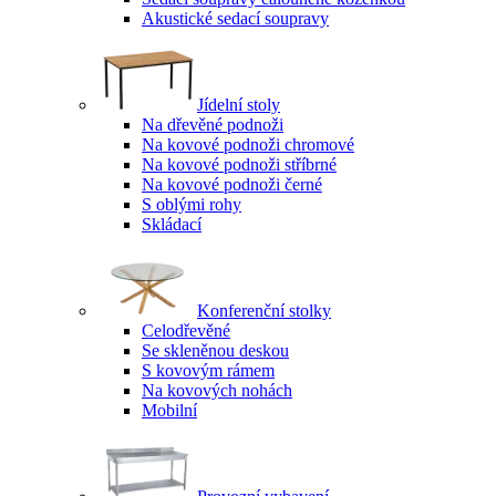
Akustické sedací soupravy
Jídelní stoly
Na dřevěné podnoži
Na kovové podnoži chromové
Na kovové podnoži stříbrné
Na kovové podnoži černé
S oblými rohy
Skládací
Konferenční stolky
Celodřevěné
Se skleněnou deskou
S kovovým rámem
Na kovových nohách
Mobilní