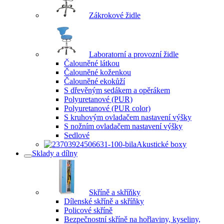
Zákrokové židle
Laboratorní a provozní židle
Čalouněné látkou
Čalouněné koženkou
Čalouněné ekokůží
S dřevěným sedákem a opěrákem
Polyuretanové (PUR)
Polyuretanové (PUR color)
S kruhovým ovladačem nastavení výšky
S nožním ovladačem nastavení výšky
Sedlové
Akustické boxy
Sklady a dílny
Skříně a skříňky
Dílenské skříně a skříňky
Policové skříně
Bezpečnostní skříně na hořlaviny, kyseliny,