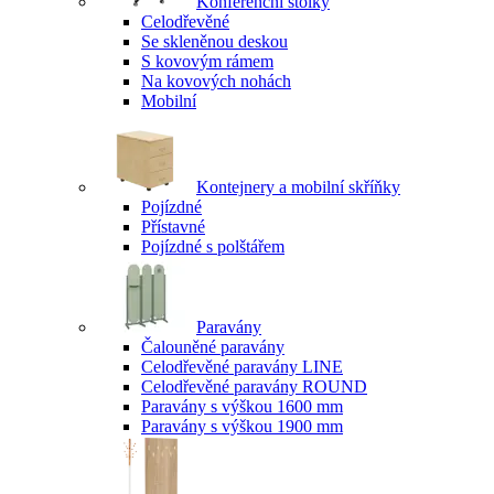
Konferenční stolky
Celodřevěné
Se skleněnou deskou
S kovovým rámem
Na kovových nohách
Mobilní
Kontejnery a mobilní skříňky
Pojízdné
Přístavné
Pojízdné s polštářem
Paravány
Čalouněné paravány
Celodřevěné paravány LINE
Celodřevěné paravány ROUND
Paravány s výškou 1600 mm
Paravány s výškou 1900 mm