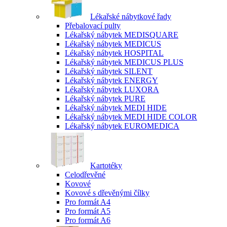
Lékařské nábytkové řady
Přebalovací pulty
Lékařský nábytek MEDISQUARE
Lékařský nábytek MEDICUS
Lékařský nábytek HOSPITAL
Lékařský nábytek MEDICUS PLUS
Lékařský nábytek SILENT
Lékařský nábytek ENERGY
Lékařský nábytek LUXORA
Lékařský nábytek PURE
Lékařský nábytek MEDI HIDE
Lékařský nábytek MEDI HIDE COLOR
Lékařský nábytek EUROMEDICA
Kartotéky
Celodřevěné
Kovové
Kovové s dřevěnými čílky
Pro formát A4
Pro formát A5
Pro formát A6