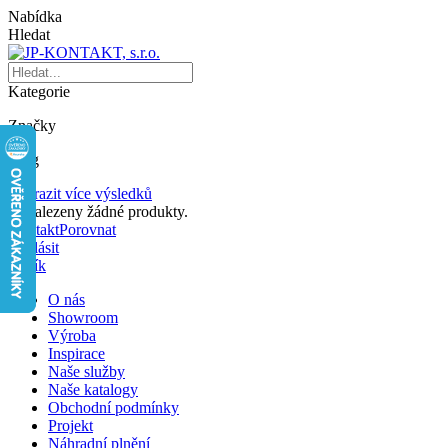
Nabídka
Hledat
Kategorie
Značky
Blog
Zobrazit více výsledků
Nenalezeny žádné produkty.
Kontakt
Porovnat
Přihlásit
Košík
O nás
Showroom
Výroba
Inspirace
Naše služby
Naše katalogy
Obchodní podmínky
Projekt
Náhradní plnění