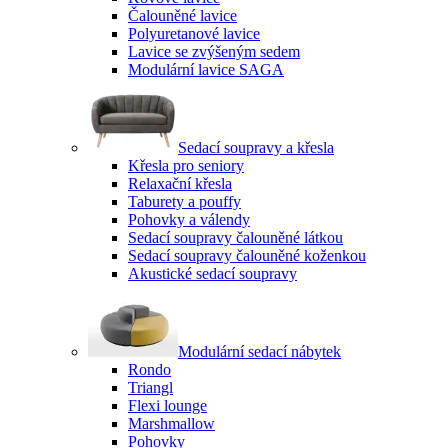
Čalouněné lavice
Polyuretanové lavice
Lavice se zvýšeným sedem
Modulární lavice SAGA
Sedací soupravy a křesla
Křesla pro seniory
Relaxační křesla
Taburety a pouffy
Pohovky a válendy
Sedací soupravy čalouněné látkou
Sedací soupravy čalouněné koženkou
Akustické sedací soupravy
Modulární sedací nábytek
Rondo
Triangl
Flexi lounge
Marshmallow
Pohovky