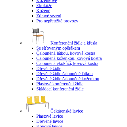
Koženkové
Ekokůže
Kožené
Zdravé sezení
Pro nepřetržité provozy
Konferenční židle a křesla
Se síťovaným opěrákem
Čalouněná látkou, kovová kostra
Čalouněná koženkou, kovová kostra
Čalouněná ekokůží, kovová kostra
Dřevěné židle
Dřevěné židle čalouněné látkou
Dřevěné židle čalouněné koženkou
Plastové konferenční židle
Skládací konferenční židle
Čekárenské lavice
Plastové lavice
Dřevěné lavice
Kovové lavice