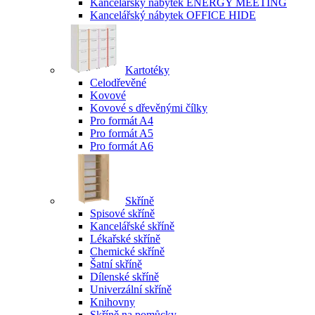
Kancelářský nábytek ENERGY MEETING
Kancelářský nábytek OFFICE HIDE
Kartotéky
Celodřevěné
Kovové
Kovové s dřevěnými čílky
Pro formát A4
Pro formát A5
Pro formát A6
Skříně
Spisové skříně
Kancelářské skříně
Lékařské skříně
Chemické skříně
Šatní skříně
Dílenské skříně
Univerzální skříně
Knihovny
Skříně na pomůcky