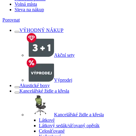
Volná místa
Sleva na nákup
Porovnat
VÝHODNÝ NÁKUP
Akční sety
Výprodej
Akustické boxy
Kancelářské židle a křesla
Kancelářské židle a křesla
Látkové
Látkový sedák/síťovaný opěrák
Celosíťované