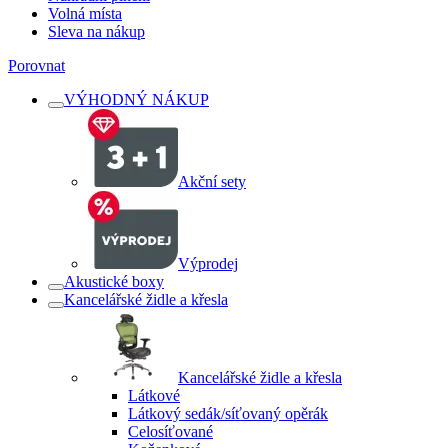
Volná místa
Sleva na nákup
Porovnat
VÝHODNÝ NÁKUP
Akční sety
Výprodej
Akustické boxy
Kancelářské židle a křesla
Kancelářské židle a křesla
Látkové
Látkový sedák/síťovaný opěrák
Celosíťované