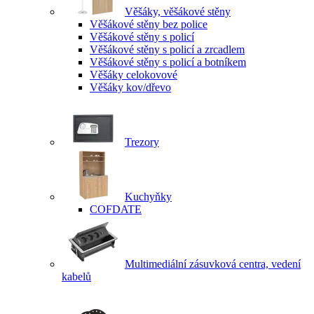
Věšáky, věšákové stěny
Věšákové stěny bez police
Věšákové stěny s policí
Věšákové stěny s policí a zrcadlem
Věšákové stěny s policí a botníkem
Věšáky celokovové
Věšáky kov/dřevo
Trezory
Kuchyňky
COFDATE
Multimediální zásuvková centra, vedení
kabelů