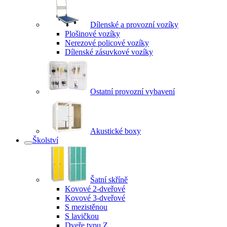
Dílenské a provozní vozíky
Plošinové vozíky
Nerezové policové vozíky
Dílenské zásuvkové vozíky
Ostatní provozní vybavení
Akustické boxy
Školství
Šatní skříně
Kovové 2-dveřové
Kovové 3-dveřové
S mezistěnou
S lavičkou
Dveře typu Z