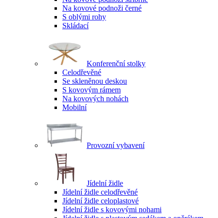
Na kovové podnoži černé
S oblými rohy
Skládací
Konferenční stolky
Celodřevěné
Se skleněnou deskou
S kovovým rámem
Na kovových nohách
Mobilní
Provozní vybavení
Jídelní židle
Jídelní židle celodřevěné
Jídelní židle celoplastové
Jídelní židle s kovovými nohami