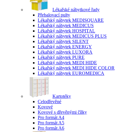
Lékařské nábytkové řady
Přebalovací pulty
Lékařský nábytek MEDISQUARE
Lékařský nábytek MEDICUS
Lékařský nábytek HOSPITAL
Lékařský nábytek MEDICUS PLUS
Lékařský nábytek SILENT
Lékařský nábytek ENERGY
Lékařský nábytek LUXORA
Lékařský nábytek PURE
Lékařský nábytek MEDI HIDE
Lékařský nábytek MEDI HIDE COLOR
Lékařský nábytek EUROMEDICA
Kartotéky
Celodřevěné
Kovové
Kovové s dřevěnými čílky
Pro formát A4
Pro formát A5
Pro formát A6