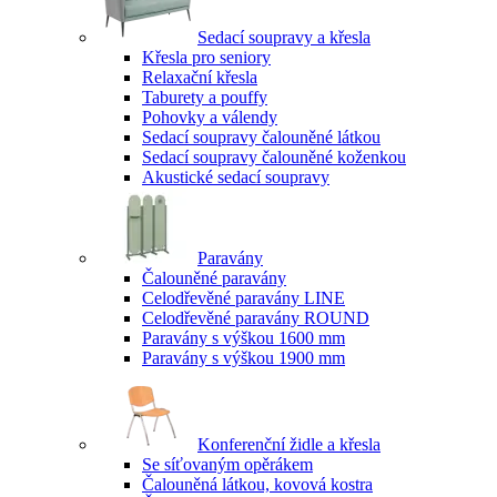
Sedací soupravy a křesla
Křesla pro seniory
Relaxační křesla
Taburety a pouffy
Pohovky a válendy
Sedací soupravy čalouněné látkou
Sedací soupravy čalouněné koženkou
Akustické sedací soupravy
Paravány
Čalouněné paravány
Celodřevěné paravány LINE
Celodřevěné paravány ROUND
Paravány s výškou 1600 mm
Paravány s výškou 1900 mm
Konferenční židle a křesla
Se síťovaným opěrákem
Čalouněná látkou, kovová kostra