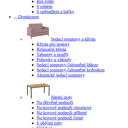
Bez roštu
S roštem
S opěradlem a háčky
Domácnost
Sedací soupravy a křesla
Křesla pro seniory
Relaxační křesla
Taburety a pouffy
Pohovky a válendy
Sedací soupravy čalouněné látkou
Sedací soupravy čalouněné koženkou
Akustické sedací soupravy
Jídelní stoly
Na dřevěné podnoži
Na kovové podnoži chromové
Na kovové podnoži stříbrné
Na kovové podnoži černé
S oblými rohy