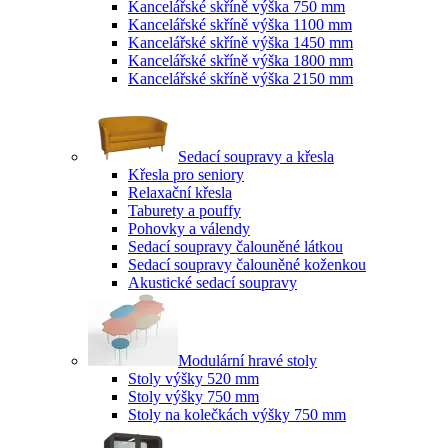
Kancelářské skříně výška 750 mm
Kancelářské skříně výška 1100 mm
Kancelářské skříně výška 1450 mm
Kancelářské skříně výška 1800 mm
Kancelářské skříně výška 2150 mm
Sedací soupravy a křesla
Křesla pro seniory
Relaxační křesla
Taburety a pouffy
Pohovky a válendy
Sedací soupravy čalouněné látkou
Sedací soupravy čalouněné koženkou
Akustické sedací soupravy
Modulární hravé stoly
Stoly výšky 520 mm
Stoly výšky 750 mm
Stoly na kolečkách výšky 750 mm