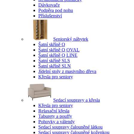
Dávkovače
Podpěra pod nohu
Příslušenství
Seniorský nábytek
Šatní skříně Q
Šatní skříně Q OVAL
Šatní skříně Q LINE
Šatní skříně SLS
Šatní skříně SLN
Jídelní stoly z masivního dřeva
Křesla pro seniory
Sedací soupravy a křesla
Křesla pro seniory
Relaxační křesla
Taburety a pouffy
Pohovky a válendy
Sedací soupravy čalouněné látkou
Sedací soupravy čalouněné koženkou