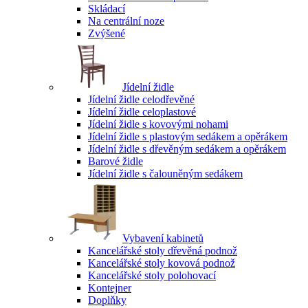
Skládací
Na centrální noze
Zvýšené
Jídelní židle
Jídelní židle celodřevěné
Jídelní židle celoplastové
Jídelní židle s kovovými nohami
Jídelní židle s plastovým sedákem a opěrákem
Jídelní židle s dřevěným sedákem a opěrákem
Barové židle
Jídelní židle s čalouněným sedákem
Vybavení kabinetů
Kancelářské stoly dřevěná podnož
Kancelářské stoly kovová podnož
Kancelářské stoly polohovací
Kontejner
Doplňky