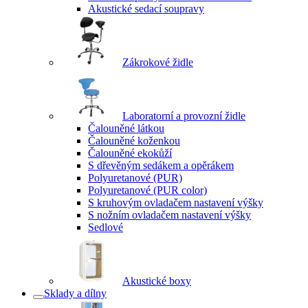
Akustické sedací soupravy
Zákrokové židle
Laboratorní a provozní židle
Čalouněné látkou
Čalouněné koženkou
Čalouněné ekokůží
S dřevěným sedákem a opěrákem
Polyuretanové (PUR)
Polyuretanové (PUR color)
S kruhovým ovladačem nastavení výšky
S nožním ovladačem nastavení výšky
Sedlové
Akustické boxy
Sklady a dílny