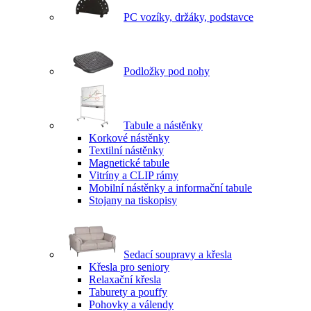
PC vozíky, držáky, podstavce
Podložky pod nohy
Tabule a nástěnky
Korkové nástěnky
Textilní nástěnky
Magnetické tabule
Vitríny a CLIP rámy
Mobilní nástěnky a informační tabule
Stojany na tiskopisy
Sedací soupravy a křesla
Křesla pro seniory
Relaxační křesla
Taburety a pouffy
Pohovky a válendy