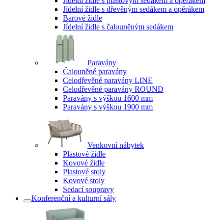
Jídelní židle s plastovým sedákem a opěrákem
Jídelní židle s dřevěným sedákem a opěrákem
Barové židle
Jídelní židle s čalouněným sedákem
Paravány
Čalouněné paravány
Celodřevěné paravány LINE
Celodřevěné paravány ROUND
Paravány s výškou 1600 mm
Paravány s výškou 1900 mm
Venkovní nábytek
Plastové židle
Kovové židle
Plastové stoly
Kovové stoly
Sedací soupravy
Konferenční a kulturní sály