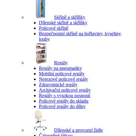
Skříně a skříňky
Dílenské skříně a skříňky
Policové skříně
Bezpečnostní skříně na hořlaviny, kyseliny,
louhy
Regály
Regály na pneumatiky
Mobilní policové regály
Nerezové policové regály
Zdravotnické regály
Archivační policové regály
Regály s vysokou nosností
Policové regály do skladu
Policové regály do dílny
Dílenské a provozní židle
Čalouněné látkou