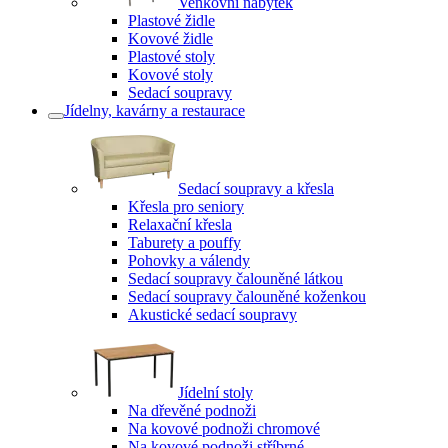
Venkovní nábytek
Plastové židle
Kovové židle
Plastové stoly
Kovové stoly
Sedací soupravy
Jídelny, kavárny a restaurace
Sedací soupravy a křesla
Křesla pro seniory
Relaxační křesla
Taburety a pouffy
Pohovky a válendy
Sedací soupravy čalouněné látkou
Sedací soupravy čalouněné koženkou
Akustické sedací soupravy
Jídelní stoly
Na dřevěné podnoži
Na kovové podnoži chromové
Na kovové podnoži stříbrné