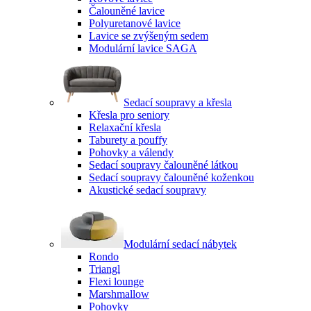
Čalouněné lavice
Polyuretanové lavice
Lavice se zvýšeným sedem
Modulární lavice SAGA
Sedací soupravy a křesla
Křesla pro seniory
Relaxační křesla
Taburety a pouffy
Pohovky a válendy
Sedací soupravy čalouněné látkou
Sedací soupravy čalouněné koženkou
Akustické sedací soupravy
Modulární sedací nábytek
Rondo
Triangl
Flexi lounge
Marshmallow
Pohovky