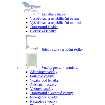
Lehátka a lůžka
Vyšetřovací a rehabilitační pevná
Vyšetřovací a rehabilitační mobilní
Transportní lehátka
Elektrická lehátka
Jídelní stolky a noční stolky
Vozíky pro zdravotnictví
Zásuvkové vozíky
Policové vozíky
Vozíky pod lehátka
Asistenční vozíky
Vizitové vozíky
Transportní a klecové vozíky
Emergency vozíky
Nástrojové vozíky