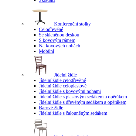
Skládací
Konferenční stolky
Celodřevěné
Se skleněnou deskou
S kovovým rámem
Na kovových nohách
Mobilní
Jídelní židle
Jídelní židle celodřevěné
Jídelní židle celoplastové
Jídelní židle s kovovými nohami
Jídelní židle s plastovým sedákem a opěrákem
Jídelní židle s dřevěným sedákem a opěrákem
Barové židle
Jídelní židle s čalouněným sedákem