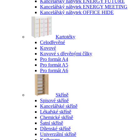
Kancelářský nábytek ENERGY FUTURE
Kancelářský nábytek ENERGY MEETING
Kancelářský nábytek OFFICE HIDE
Kartotéky
Celodřevěné
Kovové
Kovové s dřevěnými čílky
Pro formát A4
Pro formát A5
Pro formát A6
Skříně
Spisové skříně
Kancelářské skříně
Lékařské skříně
Chemické skříně
Šatní skříně
Dílenské skříně
Univerzální skříně
Knihovny