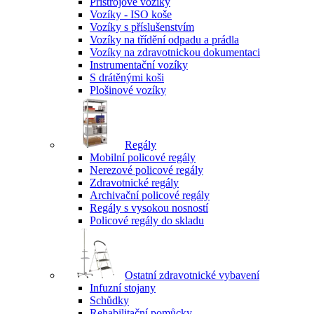
Přístrojové vozíky
Vozíky - ISO koše
Vozíky s příslušenstvím
Vozíky na třídění odpadu a prádla
Vozíky na zdravotnickou dokumentaci
Instrumentační vozíky
S drátěnými koši
Plošinové vozíky
Regály
Mobilní policové regály
Nerezové policové regály
Zdravotnické regály
Archivační policové regály
Regály s vysokou nosností
Policové regály do skladu
Ostatní zdravotnické vybavení
Infuzní stojany
Schůdky
Rehabilitační pomůcky