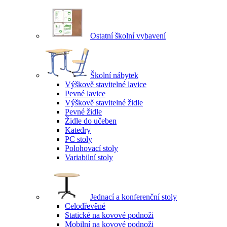
Ostatní školní vybavení
Školní nábytek
Výškově stavitelné lavice
Pevné lavice
Výškově stavitelné židle
Pevné židle
Židle do učeben
Katedry
PC stoly
Polohovací stoly
Variabilní stoly
Jednací a konferenční stoly
Celodřevěné
Statické na kovové podnoži
Mobilní na kovové podnoži