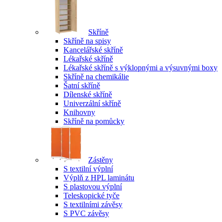
Skříně
Skříně na spisy
Kancelářské skříně
Lékařské skříně
Lékařské skříně s výklopnými a výsuvnými boxy
Skříně na chemikálie
Šatní skříně
Dílenské skříně
Univerzální skříně
Knihovny
Skříně na pomůcky
Zástěny
S textilní výplní
Výplň z HPL laminátu
S plastovou výplní
Teleskopické tyče
S textilními závěsy
S PVC závěsy