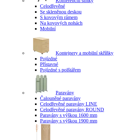
Konferenční stolky
Celodřevěné
Se skleněnou deskou
S kovovým rámem
Na kovových nohách
Mobilní
Kontejnery a mobilní skříňky
Pojízdné
Přístavné
Pojízdné s polštářem
Paravány
Čalouněné paravány
Celodřevěné paravány LINE
Celodřevěné paravány ROUND
Paravány s výškou 1600 mm
Paravány s výškou 1900 mm