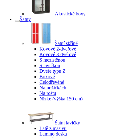
Akustické boxy
Šatny
Šatní skříně
Kovové 2-dveřové
Kovové 3-dveřové
S mezistěnou
S lavičkou
Dveře typu Z
Boxové
Celodřevěné
Na nožičkách
Na roštu
Nízké (výška 150 cm)
Šatní lavičky
Latě z masivu
Lamino deska