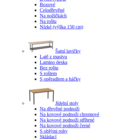
Boxové
Celodřevěné
Na nožičkách
Na roštu
Nízké (výška 150 cm)
Šatní lavičky
Latě z masivu
Lamino deska
Bez roštu
S roštem
S opěradlem a háčky
Jídelní stoly
Na dřevěné podnoži
Na kovové podnoži chromové
Na kovové podnoži stříbrné
Na kovové podnoži černé
S oblými rohy
Skládací