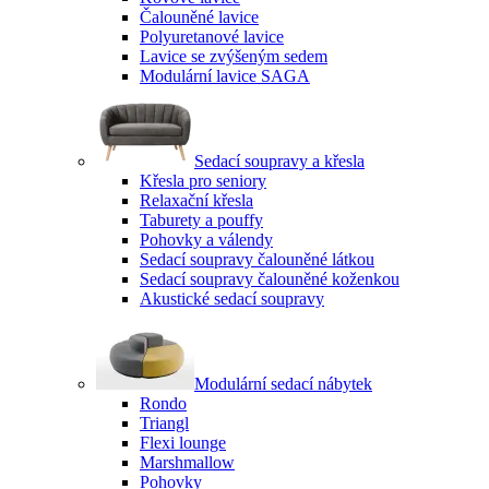
Čalouněné lavice
Polyuretanové lavice
Lavice se zvýšeným sedem
Modulární lavice SAGA
Sedací soupravy a křesla
Křesla pro seniory
Relaxační křesla
Taburety a pouffy
Pohovky a válendy
Sedací soupravy čalouněné látkou
Sedací soupravy čalouněné koženkou
Akustické sedací soupravy
Modulární sedací nábytek
Rondo
Triangl
Flexi lounge
Marshmallow
Pohovky