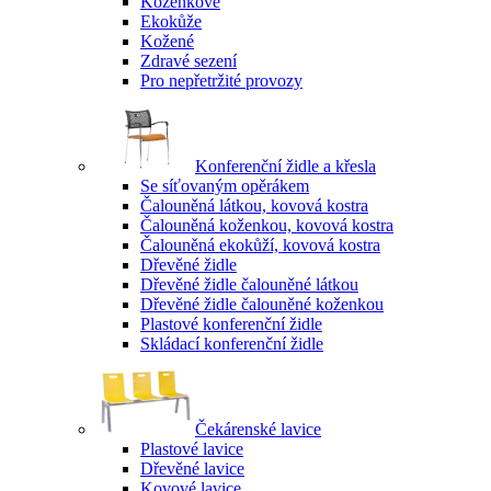
Koženkové
Ekokůže
Kožené
Zdravé sezení
Pro nepřetržité provozy
Konferenční židle a křesla
Se síťovaným opěrákem
Čalouněná látkou, kovová kostra
Čalouněná koženkou, kovová kostra
Čalouněná ekokůží, kovová kostra
Dřevěné židle
Dřevěné židle čalouněné látkou
Dřevěné židle čalouněné koženkou
Plastové konferenční židle
Skládací konferenční židle
Čekárenské lavice
Plastové lavice
Dřevěné lavice
Kovové lavice