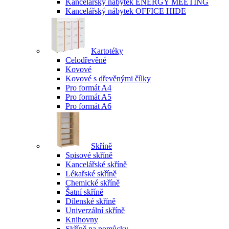
Kancelářský nábytek ENERGY MEETING
Kancelářský nábytek OFFICE HIDE
Kartotéky
Celodřevěné
Kovové
Kovové s dřevěnými čílky
Pro formát A4
Pro formát A5
Pro formát A6
Skříně
Spisové skříně
Kancelářské skříně
Lékařské skříně
Chemické skříně
Šatní skříně
Dílenské skříně
Univerzální skříně
Knihovny
Skříně na pomůcky