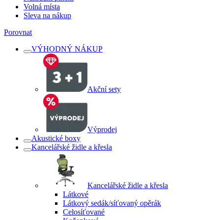
Volná místa
Sleva na nákup
Porovnat
VÝHODNÝ NÁKUP
Akční sety
Výprodej
Akustické boxy
Kancelářské židle a křesla
Kancelářské židle a křesla
Látkové
Látkový sedák/síťovaný opěrák
Celosíťované