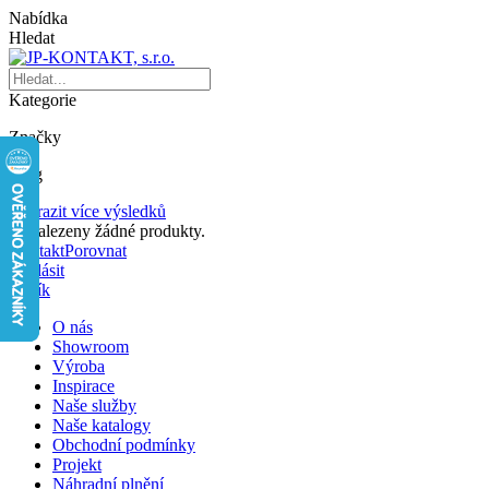
Nabídka
Hledat
Kategorie
Značky
Blog
Zobrazit více výsledků
Nenalezeny žádné produkty.
Kontakt
Porovnat
Přihlásit
Košík
O nás
Showroom
Výroba
Inspirace
Naše služby
Naše katalogy
Obchodní podmínky
Projekt
Náhradní plnění