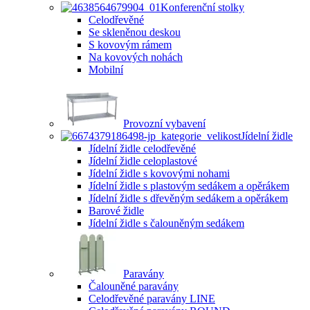
Konferenční stolky
Celodřevěné
Se skleněnou deskou
S kovovým rámem
Na kovových nohách
Mobilní
Provozní vybavení
Jídelní židle
Jídelní židle celodřevěné
Jídelní židle celoplastové
Jídelní židle s kovovými nohami
Jídelní židle s plastovým sedákem a opěrákem
Jídelní židle s dřevěným sedákem a opěrákem
Barové židle
Jídelní židle s čalouněným sedákem
Paravány
Čalouněné paravány
Celodřevěné paravány LINE