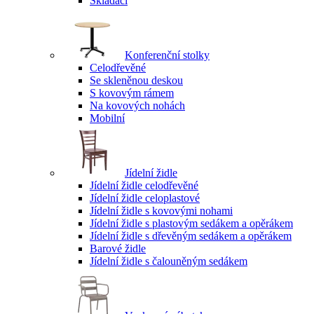
Skládací
Konferenční stolky
Celodřevěné
Se skleněnou deskou
S kovovým rámem
Na kovových nohách
Mobilní
Jídelní židle
Jídelní židle celodřevěné
Jídelní židle celoplastové
Jídelní židle s kovovými nohami
Jídelní židle s plastovým sedákem a opěrákem
Jídelní židle s dřevěným sedákem a opěrákem
Barové židle
Jídelní židle s čalouněným sedákem