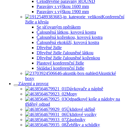
Celodřevěné paravány ROUND
Paravány s výškou 1600 mm
Paravány s výškou 1900 mm
Konferenční
židle a křesla
Se síťovaným opěrákem
Čalouněná látkou, kovová kostra
Čalouněná koženkou, kovová kostra
Čalouněná ekokůží, kovová kostra
Dřevěné židle
Dřevěné židle čalouněné látkou
Dřevěné židle čalouněné koženkou
Plastové konferenční židle
Skládací konferenční židle
Akustické
boxy
Zázemí a provoz
Dávkovače a náplně
Mopy
Odpadkové koše a nádoby na
tříděný odpad
Úklidové skříně
Úklidové vozíky
Zásobníky
Žebříky a schůdky