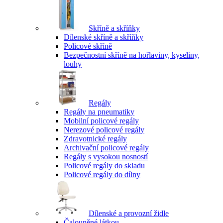
Skříně a skříňky
Dílenské skříně a skříňky
Policové skříně
Bezpečnostní skříně na hořlaviny, kyseliny,
louhy
Regály
Regály na pneumatiky
Mobilní policové regály
Nerezové policové regály
Zdravotnické regály
Archivační policové regály
Regály s vysokou nosností
Policové regály do skladu
Policové regály do dílny
Dílenské a provozní židle
Čalouněné látkou