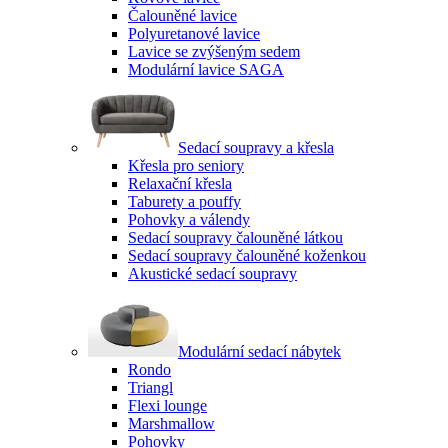
Čalouněné lavice
Polyuretanové lavice
Lavice se zvýšeným sedem
Modulární lavice SAGA
Sedací soupravy a křesla
Křesla pro seniory
Relaxační křesla
Taburety a pouffy
Pohovky a válendy
Sedací soupravy čalouněné látkou
Sedací soupravy čalouněné koženkou
Akustické sedací soupravy
Modulární sedací nábytek
Rondo
Triangl
Flexi lounge
Marshmallow
Pohovky