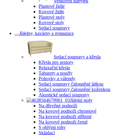
Venkovní nábytek
Plastové židle
Kovové židle
Plastové stoly
Kovové stoly
Sedací soupravy
Jídelny, kavárny a restaurace
Sedací soupravy a křesla
Křesla pro seniory
Relaxační křesla
Taburety a pouffy
Pohovky a válendy
Sedací soupravy čalouněné látkou
Sedací soupravy čalouněné koženkou
Akustické sedací soupravy
Jídelní stoly
Na dřevěné podnoži
Na kovové podnoži chromové
Na kovové podnoži stříbrné
Na kovové podnoži černé
S oblými rohy
Skládací