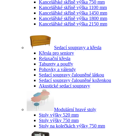
Kancelářské skříně výška 750 mm
Kancelářské skříně výška 1100 mm
Kancelářské skříně výška 1450 mm
Kancelářské skříně výška 1800 mm
Kancelářské skříně výška 2150 mm
Sedací soupravy a křesla
Křesla pro seniory
Relaxační křesla
Taburety a pouffy
Pohovky a válendy
Sedací soupravy čalouněné látkou
Sedací soupravy čalouněné koženkou
Akustické sedací soupravy
Modulární hravé stoly
Stoly výšky 520 mm
Stoly výšky 750 mm
Stoly na kolečkách výšky 750 mm