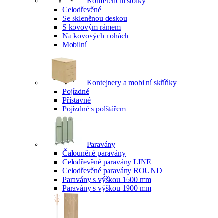
Konferenční stolky
Celodřevěné
Se skleněnou deskou
S kovovým rámem
Na kovových nohách
Mobilní
Kontejnery a mobilní skříňky
Pojízdné
Přístavné
Pojízdné s polštářem
Paravány
Čalouněné paravány
Celodřevěné paravány LINE
Celodřevěné paravány ROUND
Paravány s výškou 1600 mm
Paravány s výškou 1900 mm