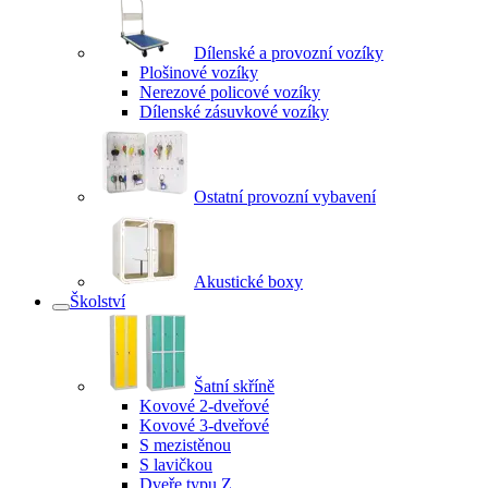
Dílenské a provozní vozíky
Plošinové vozíky
Nerezové policové vozíky
Dílenské zásuvkové vozíky
Ostatní provozní vybavení
Akustické boxy
Školství
Šatní skříně
Kovové 2-dveřové
Kovové 3-dveřové
S mezistěnou
S lavičkou
Dveře typu Z