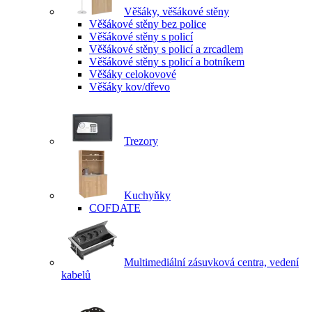
Věšáky, věšákové stěny
Věšákové stěny bez police
Věšákové stěny s policí
Věšákové stěny s policí a zrcadlem
Věšákové stěny s policí a botníkem
Věšáky celokovové
Věšáky kov/dřevo
Trezory
Kuchyňky
COFDATE
Multimediální zásuvková centra, vedení
kabelů