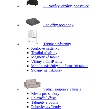
PC vozíky, držáky, podstavce
Podložky pod nohy
Tabule a nástěnky
Korkové nástěnky
Textilní nástěnky
Magnetické tabule
Vitríny a CLIP rámy
Mobilní nástěnky a informační tabule
Stojany na tiskopisy
Sedací soupravy a křesla
Křesla pro seniory
Relaxační křesla
Taburety a pouffy
Pohovky a válendy