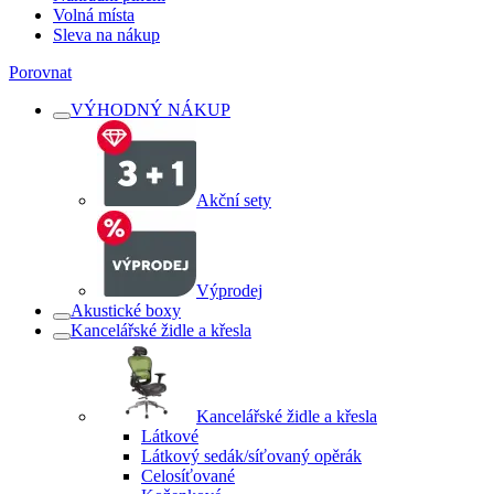
Volná místa
Sleva na nákup
Porovnat
VÝHODNÝ NÁKUP
Akční sety
Výprodej
Akustické boxy
Kancelářské židle a křesla
Kancelářské židle a křesla
Látkové
Látkový sedák/síťovaný opěrák
Celosíťované