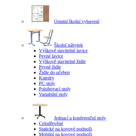
Ostatní školní vybavení
Školní nábytek
Výškově stavitelné lavice
Pevné lavice
Výškově stavitelné židle
Pevné židle
Židle do učeben
Katedry
PC stoly
Polohovací stoly
Variabilní stoly
Jednací a konferenční stoly
Celodřevěné
Statické na kovové podnoži
Mobilní na kovové podnoži