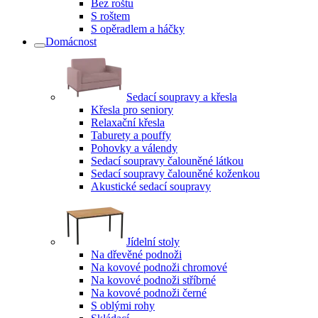
Bez roštu
S roštem
S opěradlem a háčky
Domácnost
Sedací soupravy a křesla
Křesla pro seniory
Relaxační křesla
Taburety a pouffy
Pohovky a válendy
Sedací soupravy čalouněné látkou
Sedací soupravy čalouněné koženkou
Akustické sedací soupravy
Jídelní stoly
Na dřevěné podnoži
Na kovové podnoži chromové
Na kovové podnoži stříbrné
Na kovové podnoži černé
S oblými rohy