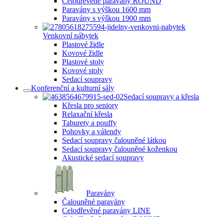
Celodřevěné paravány ROUND
Paravány s výškou 1600 mm
Paravány s výškou 1900 mm
Venkovní nábytek
Plastové židle
Kovové židle
Plastové stoly
Kovové stoly
Sedací soupravy
Konferenční a kulturní sály
Sedací soupravy a křesla
Křesla pro seniory
Relaxační křesla
Taburety a pouffy
Pohovky a válendy
Sedací soupravy čalouněné látkou
Sedací soupravy čalouněné koženkou
Akustické sedací soupravy
Paravány
Čalouněné paravány
Celodřevěné paravány LINE