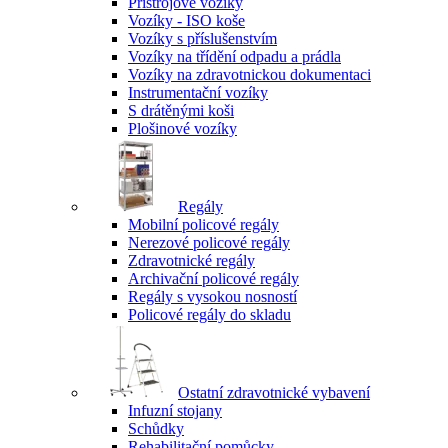
Přístrojové vozíky
Vozíky - ISO koše
Vozíky s příslušenstvím
Vozíky na třídění odpadu a prádla
Vozíky na zdravotnickou dokumentaci
Instrumentační vozíky
S drátěnými koši
Plošinové vozíky
Regály
Mobilní policové regály
Nerezové policové regály
Zdravotnické regály
Archivační policové regály
Regály s vysokou nosností
Policové regály do skladu
Ostatní zdravotnické vybavení
Infuzní stojany
Schůdky
Rehabilitační pomůcky