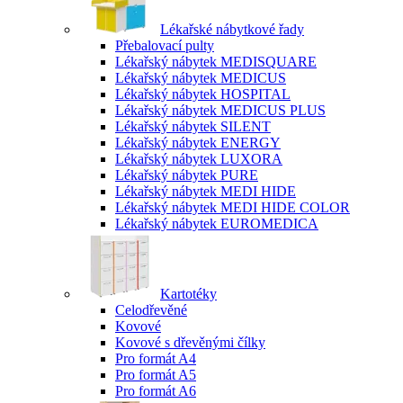
Lékařské nábytkové řady
Přebalovací pulty
Lékařský nábytek MEDISQUARE
Lékařský nábytek MEDICUS
Lékařský nábytek HOSPITAL
Lékařský nábytek MEDICUS PLUS
Lékařský nábytek SILENT
Lékařský nábytek ENERGY
Lékařský nábytek LUXORA
Lékařský nábytek PURE
Lékařský nábytek MEDI HIDE
Lékařský nábytek MEDI HIDE COLOR
Lékařský nábytek EUROMEDICA
Kartotéky
Celodřevěné
Kovové
Kovové s dřevěnými čílky
Pro formát A4
Pro formát A5
Pro formát A6