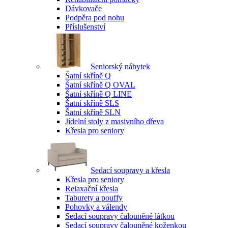
Dávkovače
Podpěra pod nohu
Příslušenství
Seniorský nábytek
Šatní skříně Q
Šatní skříně Q OVAL
Šatní skříně Q LINE
Šatní skříně SLS
Šatní skříně SLN
Jídelní stoly z masivního dřeva
Křesla pro seniory
Sedací soupravy a křesla
Křesla pro seniory
Relaxační křesla
Taburety a pouffy
Pohovky a válendy
Sedací soupravy čalouněné látkou
Sedací soupravy čalouněné koženkou