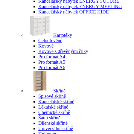
Kancelářský nábytek ENERGY FUTURE
Kancelářský nábytek ENERGY MEETING
Kancelářský nábytek OFFICE HIDE
Kartotéky
Celodřevěné
Kovové
Kovové s dřevěnými čílky
Pro formát A4
Pro formát A5
Pro formát A6
Skříně
Spisové skříně
Kancelářské skříně
Lékařské skříně
Chemické skříně
Šatní skříně
Dílenské skříně
Univerzální skříně
Knihovny