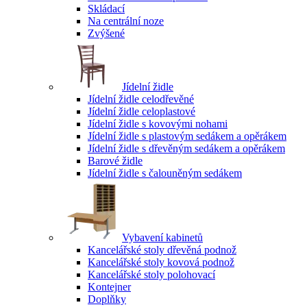
Skládací
Na centrální noze
Zvýšené
Jídelní židle
Jídelní židle celodřevěné
Jídelní židle celoplastové
Jídelní židle s kovovými nohami
Jídelní židle s plastovým sedákem a opěrákem
Jídelní židle s dřevěným sedákem a opěrákem
Barové židle
Jídelní židle s čalouněným sedákem
Vybavení kabinetů
Kancelářské stoly dřevěná podnož
Kancelářské stoly kovová podnož
Kancelářské stoly polohovací
Kontejner
Doplňky