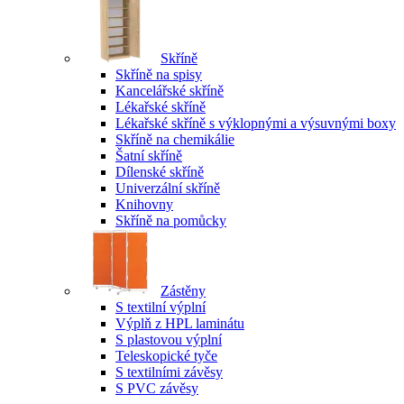
Skříně
Skříně na spisy
Kancelářské skříně
Lékařské skříně
Lékařské skříně s výklopnými a výsuvnými boxy
Skříně na chemikálie
Šatní skříně
Dílenské skříně
Univerzální skříně
Knihovny
Skříně na pomůcky
Zástěny
S textilní výplní
Výplň z HPL laminátu
S plastovou výplní
Teleskopické tyče
S textilními závěsy
S PVC závěsy