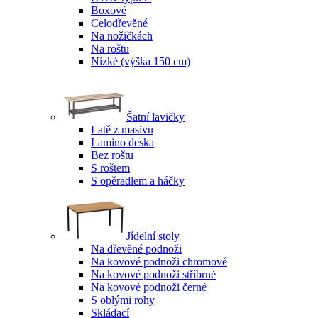
Boxové
Celodřevěné
Na nožičkách
Na roštu
Nízké (výška 150 cm)
Šatní lavičky
Latě z masivu
Lamino deska
Bez roštu
S roštem
S opěradlem a háčky
Jídelní stoly
Na dřevěné podnoži
Na kovové podnoži chromové
Na kovové podnoži stříbrné
Na kovové podnoži černé
S oblými rohy
Skládací