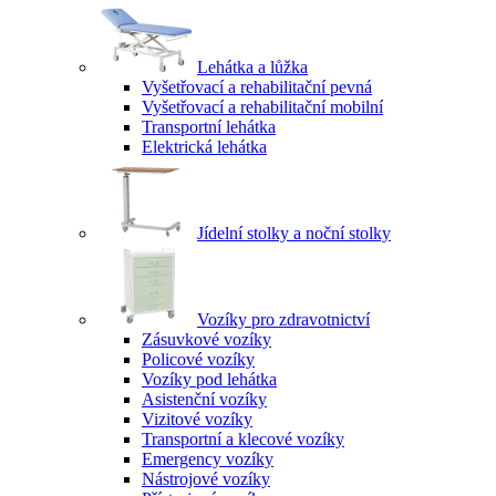
Lehátka a lůžka
Vyšetřovací a rehabilitační pevná
Vyšetřovací a rehabilitační mobilní
Transportní lehátka
Elektrická lehátka
Jídelní stolky a noční stolky
Vozíky pro zdravotnictví
Zásuvkové vozíky
Policové vozíky
Vozíky pod lehátka
Asistenční vozíky
Vizitové vozíky
Transportní a klecové vozíky
Emergency vozíky
Nástrojové vozíky