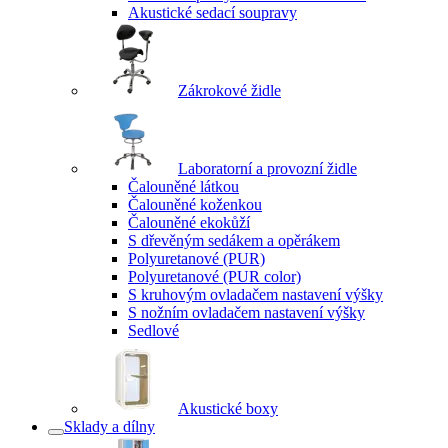
Akustické sedací soupravy
Zákrokové židle
Laboratorní a provozní židle
Čalouněné látkou
Čalouněné koženkou
Čalouněné ekokůží
S dřevěným sedákem a opěrákem
Polyuretanové (PUR)
Polyuretanové (PUR color)
S kruhovým ovladačem nastavení výšky
S nožním ovladačem nastavení výšky
Sedlové
Akustické boxy
Sklady a dílny