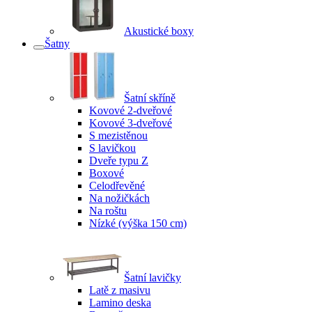
Akustické boxy
Šatny
Šatní skříně
Kovové 2-dveřové
Kovové 3-dveřové
S mezistěnou
S lavičkou
Dveře typu Z
Boxové
Celodřevěné
Na nožičkách
Na roštu
Nízké (výška 150 cm)
Šatní lavičky
Latě z masivu
Lamino deska