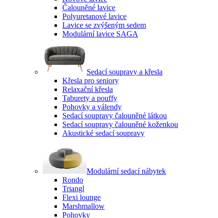
Čalouněné lavice
Polyuretanové lavice
Lavice se zvýšeným sedem
Modulární lavice SAGA
Sedací soupravy a křesla
Křesla pro seniory
Relaxační křesla
Taburety a pouffy
Pohovky a válendy
Sedací soupravy čalouněné látkou
Sedací soupravy čalouněné koženkou
Akustické sedací soupravy
Modulární sedací nábytek
Rondo
Triangl
Flexi lounge
Marshmallow
Pohovky