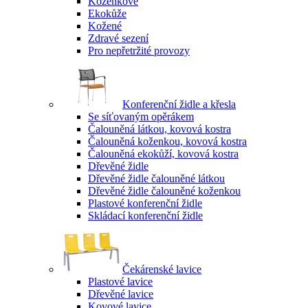
Koženkové
Ekokůže
Kožené
Zdravé sezení
Pro nepřetržité provozy
Konferenční židle a křesla
Se síťovaným opěrákem
Čalouněná látkou, kovová kostra
Čalouněná koženkou, kovová kostra
Čalouněná ekokůží, kovová kostra
Dřevěné židle
Dřevěné židle čalouněné látkou
Dřevěné židle čalouněné koženkou
Plastové konferenční židle
Skládací konferenční židle
Čekárenské lavice
Plastové lavice
Dřevěné lavice
Kovové lavice