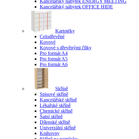
Kancelářský nábytek ENERGY MEETING
Kancelářský nábytek OFFICE HIDE
Kartotéky
Celodřevěné
Kovové
Kovové s dřevěnými čílky
Pro formát A4
Pro formát A5
Pro formát A6
Skříně
Spisové skříně
Kancelářské skříně
Lékařské skříně
Chemické skříně
Šatní skříně
Dílenské skříně
Univerzální skříně
Knihovny
Skříně na pomůcky