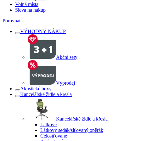
Volná místa
Sleva na nákup
Porovnat
VÝHODNÝ NÁKUP
Akční sety
Výprodej
Akustické boxy
Kancelářské židle a křesla
Kancelářské židle a křesla
Látkové
Látkový sedák/síťovaný opěrák
Celosíťované