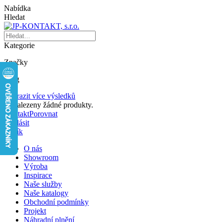
Nabídka
Hledat
Kategorie
Značky
Blog
Zobrazit více výsledků
Nenalezeny žádné produkty.
Kontakt
Porovnat
Přihlásit
Košík
O nás
Showroom
Výroba
Inspirace
Naše služby
Naše katalogy
Obchodní podmínky
Projekt
Náhradní plnění