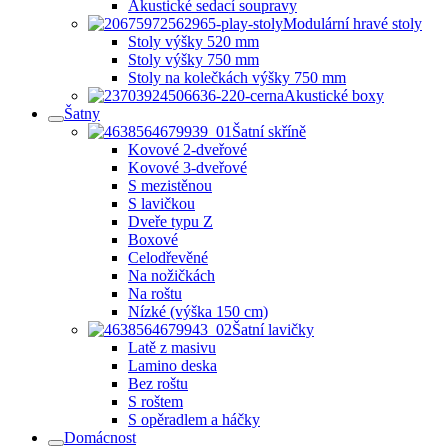
Akustické sedací soupravy
Modulární hravé stoly
Stoly výšky 520 mm
Stoly výšky 750 mm
Stoly na kolečkách výšky 750 mm
Akustické boxy
Šatny
Šatní skříně
Kovové 2-dveřové
Kovové 3-dveřové
S mezistěnou
S lavičkou
Dveře typu Z
Boxové
Celodřevěné
Na nožičkách
Na roštu
Nízké (výška 150 cm)
Šatní lavičky
Latě z masivu
Lamino deska
Bez roštu
S roštem
S opěradlem a háčky
Domácnost