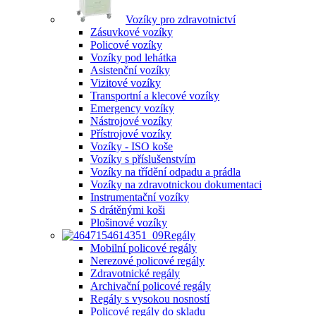
Vozíky pro zdravotnictví
Zásuvkové vozíky
Policové vozíky
Vozíky pod lehátka
Asistenční vozíky
Vizitové vozíky
Transportní a klecové vozíky
Emergency vozíky
Nástrojové vozíky
Přístrojové vozíky
Vozíky - ISO koše
Vozíky s příslušenstvím
Vozíky na třídění odpadu a prádla
Vozíky na zdravotnickou dokumentaci
Instrumentační vozíky
S drátěnými koši
Plošinové vozíky
Regály
Mobilní policové regály
Nerezové policové regály
Zdravotnické regály
Archivační policové regály
Regály s vysokou nosností
Policové regály do skladu