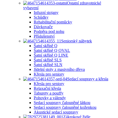
Ostatní zdravotnické
vybavení
Infuzní stojany
Schůdky
Rehabilitační pomůcky
Dávkovače
Podpěra pod nohu
Příslušenství
Seniorský nábytek
Šatní skříně Q
Šatní skříně Q OVAL
Šatní skříně Q LINE
Šatní skříně SLS
Šatní skříně SLN
Jídelní stoly z masivního dřeva
Křesla pro seniory
Sedací soupravy a křesla
Křesla pro seniory
Relaxační křesla
Taburety a pouffy
Pohovky a válendy
Sedací soupravy čalouněné látkou
Sedací soupravy čalouněné koženkou
Akustické sedací soupravy
Zákrokové židle