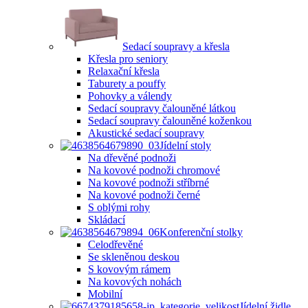
Sedací soupravy a křesla
Křesla pro seniory
Relaxační křesla
Taburety a pouffy
Pohovky a válendy
Sedací soupravy čalouněné látkou
Sedací soupravy čalouněné koženkou
Akustické sedací soupravy
Jídelní stoly
Na dřevěné podnoži
Na kovové podnoži chromové
Na kovové podnoži stříbrné
Na kovové podnoži černé
S oblými rohy
Skládací
Konferenční stolky
Celodřevěné
Se skleněnou deskou
S kovovým rámem
Na kovových nohách
Mobilní
Jídelní židle