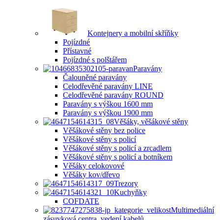
Kontejnery a mobilní skříňky
Pojízdné
Přístavné
Pojízdné s polštářem
Paravány
Čalouněné paravány
Celodřevěné paravány LINE
Celodřevěné paravány ROUND
Paravány s výškou 1600 mm
Paravány s výškou 1900 mm
Věšáky, věšákové stěny
Věšákové stěny bez police
Věšákové stěny s policí
Věšákové stěny s policí a zrcadlem
Věšákové stěny s policí a botníkem
Věšáky celokovové
Věšáky kov/dřevo
Trezory
Kuchyňky
COFDATE
Multimediální
zásuvková centra, vedení kabelů