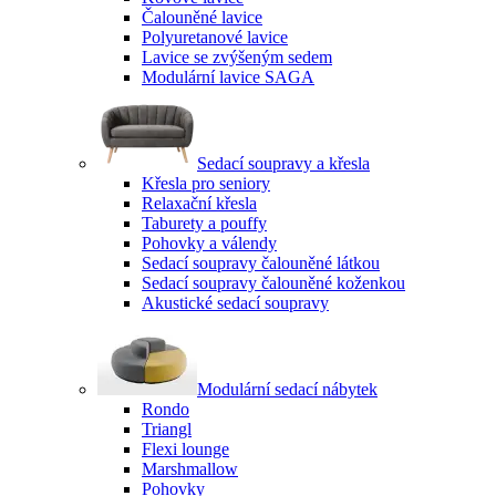
Čalouněné lavice
Polyuretanové lavice
Lavice se zvýšeným sedem
Modulární lavice SAGA
Sedací soupravy a křesla
Křesla pro seniory
Relaxační křesla
Taburety a pouffy
Pohovky a válendy
Sedací soupravy čalouněné látkou
Sedací soupravy čalouněné koženkou
Akustické sedací soupravy
Modulární sedací nábytek
Rondo
Triangl
Flexi lounge
Marshmallow
Pohovky