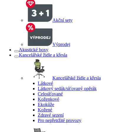
Akční sety
Výprodej
Akustické boxy
Kancelářské židle a křesla
Kancelářské židle a křesla
Látkové
Látkový sedák/síťovaný opěrák
Celosíťované
Koženkové
Ekokůže
Kožené
Zdravé sezení
Pro nepřetržité provozy