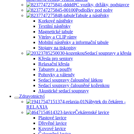
PC vozíky, držáky, podstavce
Podložky pod nohy
Tabule a nástěnky
Korkové nástěnky
Textilní nástěnky
Magnetické tabule
Vitríny a CLIP rámy
Mobilní nástěnky a informační tabule
Stojany na tiskopisy
Sedací soupravy a křesla
Křesla pro seniory
Relaxační křesla
Taburety a pouffy
Pohovky a válendy
Sedací soupravy čalouněné látkou
Sedací soupravy čalouněné koženkou
Akustické sedací soupravy
Zdravotnictví
Nábytek do čekáren -
RELAXIA
Čekárenské lavice
Plastové lavice
Dřevěné lavice
Kovové lavice
Čalouněné lavice