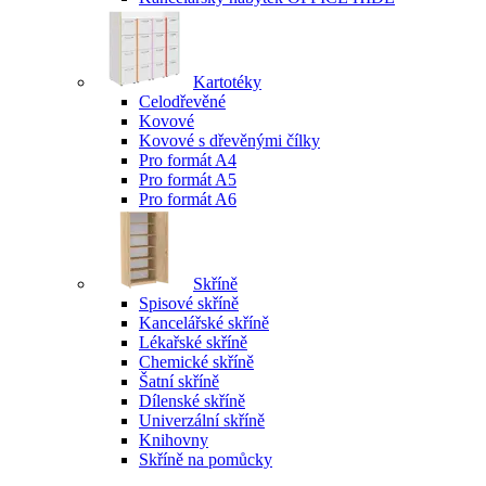
Kartotéky
Celodřevěné
Kovové
Kovové s dřevěnými čílky
Pro formát A4
Pro formát A5
Pro formát A6
Skříně
Spisové skříně
Kancelářské skříně
Lékařské skříně
Chemické skříně
Šatní skříně
Dílenské skříně
Univerzální skříně
Knihovny
Skříně na pomůcky