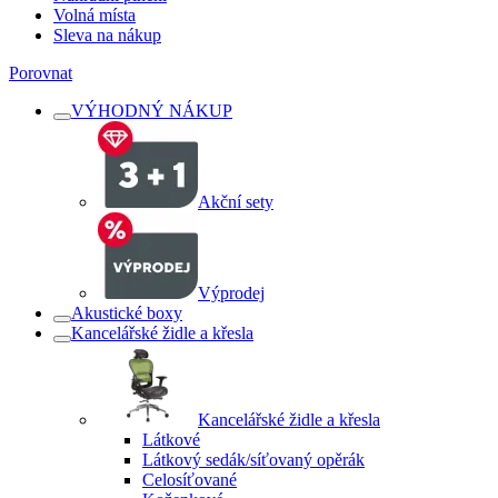
Volná místa
Sleva na nákup
Porovnat
VÝHODNÝ NÁKUP
Akční sety
Výprodej
Akustické boxy
Kancelářské židle a křesla
Kancelářské židle a křesla
Látkové
Látkový sedák/síťovaný opěrák
Celosíťované