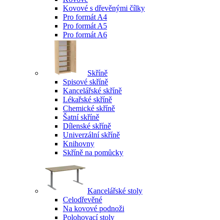
Kovové s dřevěnými čílky
Pro formát A4
Pro formát A5
Pro formát A6
Skříně
Spisové skříně
Kancelářské skříně
Lékařské skříně
Chemické skříně
Šatní skříně
Dílenské skříně
Univerzální skříně
Knihovny
Skříně na pomůcky
Kancelářské stoly
Celodřevěné
Na kovové podnoži
Polohovací stoly