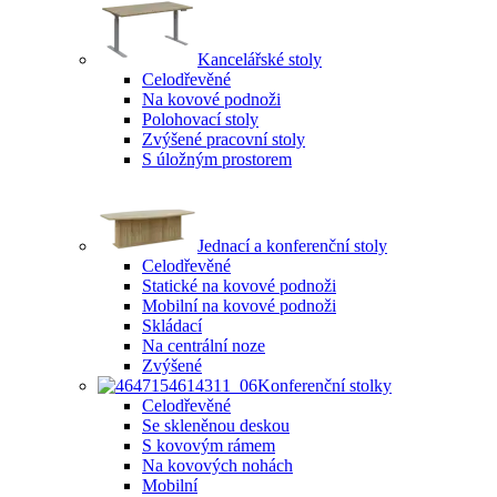
Kancelářské stoly
Celodřevěné
Na kovové podnoži
Polohovací stoly
Zvýšené pracovní stoly
S úložným prostorem
Jednací a konferenční stoly
Celodřevěné
Statické na kovové podnoži
Mobilní na kovové podnoži
Skládací
Na centrální noze
Zvýšené
Konferenční stolky
Celodřevěné
Se skleněnou deskou
S kovovým rámem
Na kovových nohách
Mobilní