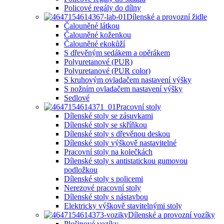
Policové regály do dílny
Dílenské a provozní židle
Čalouněné látkou
Čalouněné koženkou
Čalouněné ekokůží
S dřevěným sedákem a opěrákem
Polyuretanové (PUR)
Polyuretanové (PUR color)
S kruhovým ovladačem nastavení výšky
S nožním ovladačem nastavení výšky
Sedlové
Pracovní stoly
Dílenské stoly se zásuvkami
Dílenské stoly se skříňkou
Dílenské stoly s dřevěnou deskou
Dílenské stoly výškově nastavitelné
Pracovní stoly na kolečkách
Dílenské stoly s antistatickou gumovou
podložkou
Dílenské stoly s policemi
Nerezové pracovní stoly
Dílenské stoly s nástavbou
Elektricky výškově stavitelnými stoly
Dílenské a provozní vozíky
Plošinové vozíky