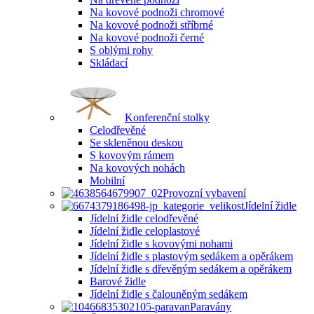
Na kovové podnoži chromové
Na kovové podnoži stříbrné
Na kovové podnoži černé
S oblými rohy
Skládací
Konferenční stolky
Celodřevěné
Se skleněnou deskou
S kovovým rámem
Na kovových nohách
Mobilní
Provozní vybavení
Jídelní židle
Jídelní židle celodřevěné
Jídelní židle celoplastové
Jídelní židle s kovovými nohami
Jídelní židle s plastovým sedákem a opěrákem
Jídelní židle s dřevěným sedákem a opěrákem
Barové židle
Jídelní židle s čalouněným sedákem
Paravány