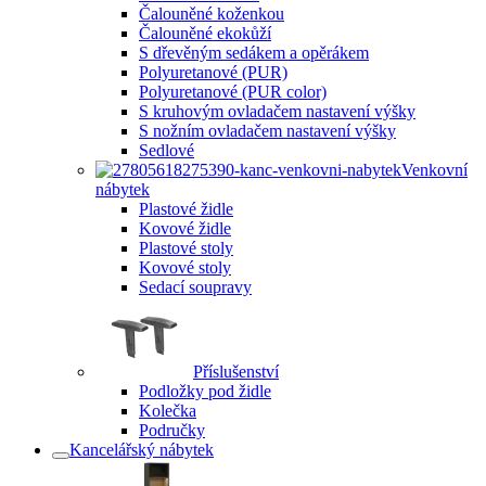
Čalouněné koženkou
Čalouněné ekokůží
S dřevěným sedákem a opěrákem
Polyuretanové (PUR)
Polyuretanové (PUR color)
S kruhovým ovladačem nastavení výšky
S nožním ovladačem nastavení výšky
Sedlové
Venkovní
nábytek
Plastové židle
Kovové židle
Plastové stoly
Kovové stoly
Sedací soupravy
Příslušenství
Podložky pod židle
Kolečka
Područky
Kancelářský nábytek