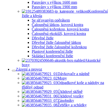
Paravány s výškou 1600 mm
Paravány s výškou 1900 mm
Konferenční
židle a křesla
Se síťovaným opěrákem
Čalouněná látkou, kovová kostra
Čalouněná koženkou, kovová kostra
Čalouněná ekokůží, kovová kostra
Dřevěné židle
Dřevěné židle čalouněné látkou
Dřevěné židle čalouněné koženkou
Plastové konferenční židle
Skládací konferenční židle
Akustické
boxy
Zázemí a provoz
Dávkovače a náplně
Mopy
Odpadkové koše a nádoby na
tříděný odpad
Úklidové skříně
Úklidové vozíky
Zásobníky
Žebříky a schůdky