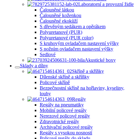
Laboratorní a provozní židle
Čalouněné látkou
Čalouněné koženkou
Čalouněné ekokůží
S dřevěným sedákem a opěrákem
Polyuretanové (PUR)
Polyuretanové (PUR color)
S kruhovým ovladačem nastavení výšky
S nožním ovladačem nastavení výšky
Sedlové
Akustické boxy
Sklady a dílny
Skříně a skříňky
Dílenské skříně a skříňky
Policové skříně
Bezpečnostní skříně na hořlaviny, kyseliny,
louhy
Regály
Regály na pneumatiky
Mobilní policové regály
Nerezové policové regály
Zdravotnické regály
Archivační policové regály
Regály s vysokou nosností
Policové regály do skladu