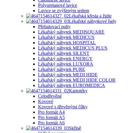
Polyuretanové lavice
Lavice se zvýšeným sedem
Lékařská křesla a židle
Lékařské nábytkové řady
Přebalovací pulty
Lékařský nábytek MEDISQUARE
Lékařský nábytek MEDICUS
Lékařský nábytek HOSPITAL
Lékařský nábytek MEDICUS PLUS
Lékařský nábytek SILENT
Lékařský nábytek ENERGY
Lékařský nábytek LUXORA
Lékařský nábytek PURE
Lékařský nábytek MEDI HIDE
Lékařský nábytek MEDI HIDE COLOR
Lékařský nábytek EUROMEDICA
Kartotéky
Celodřevěné
Kovové
Kovové s dřevěnými čílky
Pro formát A4
Pro formát A5
Pro formát A6
Skříně