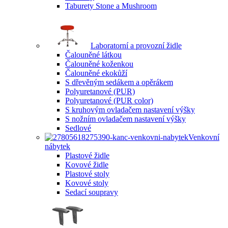
Taburety Stone a Mushroom
Laboratorní a provozní židle
Čalouněné látkou
Čalouněné koženkou
Čalouněné ekokůží
S dřevěným sedákem a opěrákem
Polyuretanové (PUR)
Polyuretanové (PUR color)
S kruhovým ovladačem nastavení výšky
S nožním ovladačem nastavení výšky
Sedlové
Venkovní
nábytek
Plastové židle
Kovové židle
Plastové stoly
Kovové stoly
Sedací soupravy