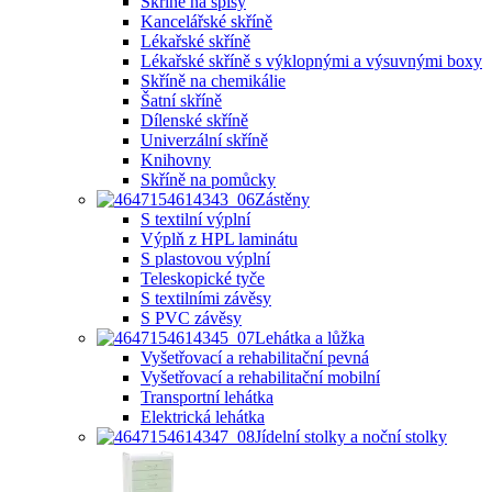
Skříně na spisy
Kancelářské skříně
Lékařské skříně
Lékařské skříně s výklopnými a výsuvnými boxy
Skříně na chemikálie
Šatní skříně
Dílenské skříně
Univerzální skříně
Knihovny
Skříně na pomůcky
Zástěny
S textilní výplní
Výplň z HPL laminátu
S plastovou výplní
Teleskopické tyče
S textilními závěsy
S PVC závěsy
Lehátka a lůžka
Vyšetřovací a rehabilitační pevná
Vyšetřovací a rehabilitační mobilní
Transportní lehátka
Elektrická lehátka
Jídelní stolky a noční stolky