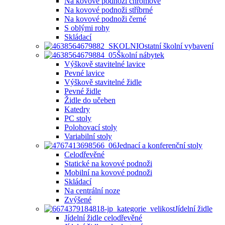
Na kovové podnoži chromové
Na kovové podnoži stříbrné
Na kovové podnoži černé
S oblými rohy
Skládací
Ostatní školní vybavení
Školní nábytek
Výškově stavitelné lavice
Pevné lavice
Výškově stavitelné židle
Pevné židle
Židle do učeben
Katedry
PC stoly
Polohovací stoly
Variabilní stoly
Jednací a konferenční stoly
Celodřevěné
Statické na kovové podnoži
Mobilní na kovové podnoži
Skládací
Na centrální noze
Zvýšené
Jídelní židle
Jídelní židle celodřevěné