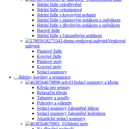
Jídelní židle celodřevěné
Jídelní židle celoplastové
Jídelní židle s kovovými nohami
Jídelní židle s plastovým sedákem a opěrákem
Jídelní židle s dřevěným sedákem a opěrákem
Barové židle
Jídelní židle s čalouněným sedákem
Venkovní
nábytek
Plastové židle
Kovové židle
Plastové stoly
Kovové stoly
Sedací soupravy
Jídelny, kavárny a restaurace
Sedací soupravy a křesla
Křesla pro seniory
Relaxační křesla
Taburety a pouffy
Pohovky a válendy
Sedací soupravy čalouněné látkou
Sedací soupravy čalouněné koženkou
Akustické sedací soupravy
Jídelní stoly
Na dřevěné podnoži