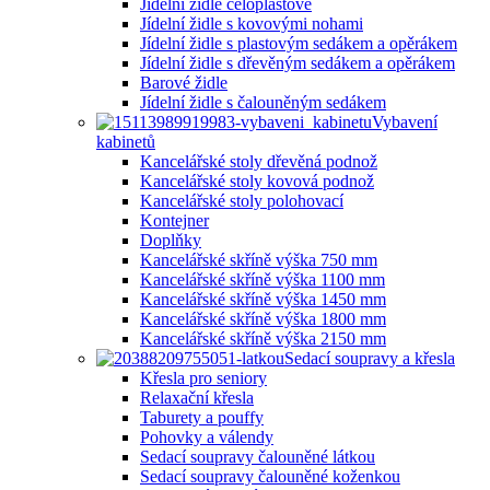
Jídelní židle celoplastové
Jídelní židle s kovovými nohami
Jídelní židle s plastovým sedákem a opěrákem
Jídelní židle s dřevěným sedákem a opěrákem
Barové židle
Jídelní židle s čalouněným sedákem
Vybavení
kabinetů
Kancelářské stoly dřevěná podnož
Kancelářské stoly kovová podnož
Kancelářské stoly polohovací
Kontejner
Doplňky
Kancelářské skříně výška 750 mm
Kancelářské skříně výška 1100 mm
Kancelářské skříně výška 1450 mm
Kancelářské skříně výška 1800 mm
Kancelářské skříně výška 2150 mm
Sedací soupravy a křesla
Křesla pro seniory
Relaxační křesla
Taburety a pouffy
Pohovky a válendy
Sedací soupravy čalouněné látkou
Sedací soupravy čalouněné koženkou