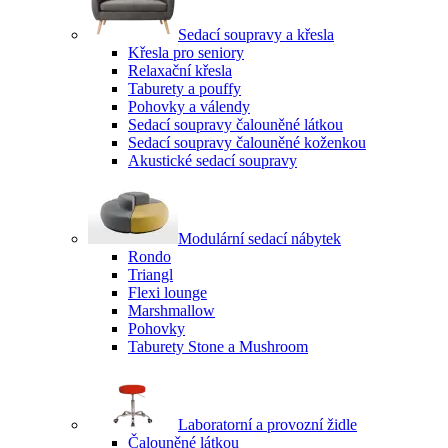
Sedací soupravy a křesla
Křesla pro seniory
Relaxační křesla
Taburety a pouffy
Pohovky a válendy
Sedací soupravy čalouněné látkou
Sedací soupravy čalouněné koženkou
Akustické sedací soupravy
Modulární sedací nábytek
Rondo
Triangl
Flexi lounge
Marshmallow
Pohovky
Taburety Stone a Mushroom
Laboratorní a provozní židle
Čalouněné látkou