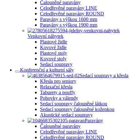
Čalouněné paravány
Celodřevěné paravány LINE
Celodřevěné paravány ROUND
Paravány s výškou 1600 mm
Paravány s výškou 1900 mm
Venkovní nábytek
Plastové židle
Kovové židle
Plastové stoly
Kovové stoly
Sedací soupravy
Konferenční a kulturní sály
Sedací soupravy a křesla
Křesla pro seniory
Relaxační křesla
Taburety a pouffy
Pohovky a válendy
Sedací soupravy čalouněné látkou
Sedací soupravy čalouněné koženkou
Akustické sedací soupravy
Paravány
Čalouněné paravány
Celodřevěné paravány LINE
Celodřevěné paravány ROUND