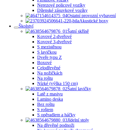
Nerezové policové vozíky
Dílenské zásuvkové vozíky
Ostatní provozní vybavení
Akustické boxy
Školství
Šatní skříně
Kovové 2-dveřové
Kovové 3-dveřové
S mezistěnou
S lavičkou
Dveře typu Z
Boxové
Celodřevěné
Na nožičkách
Na roštu
Nízké (výška 150 cm)
Šatní lavičky
Latě z masivu
Lamino deska
Bez roštu
S roštem
S opěradlem a háčky
Jídelní stoly
Na dřevěné podnoži