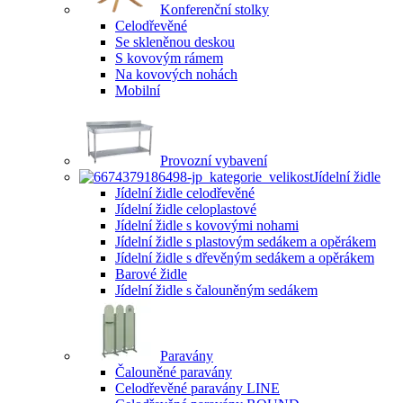
Konferenční stolky
Celodřevěné
Se skleněnou deskou
S kovovým rámem
Na kovových nohách
Mobilní
Provozní vybavení
Jídelní židle
Jídelní židle celodřevěné
Jídelní židle celoplastové
Jídelní židle s kovovými nohami
Jídelní židle s plastovým sedákem a opěrákem
Jídelní židle s dřevěným sedákem a opěrákem
Barové židle
Jídelní židle s čalouněným sedákem
Paravány
Čalouněné paravány
Celodřevěné paravány LINE