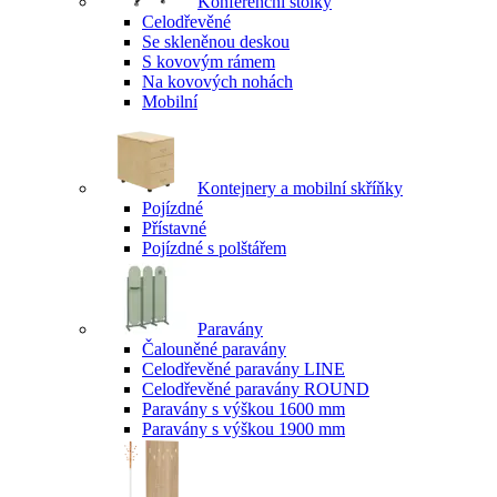
Konferenční stolky
Celodřevěné
Se skleněnou deskou
S kovovým rámem
Na kovových nohách
Mobilní
Kontejnery a mobilní skříňky
Pojízdné
Přístavné
Pojízdné s polštářem
Paravány
Čalouněné paravány
Celodřevěné paravány LINE
Celodřevěné paravány ROUND
Paravány s výškou 1600 mm
Paravány s výškou 1900 mm