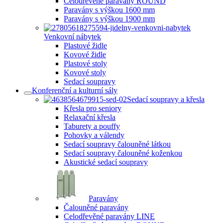
Celodřevěné paravány ROUND
Paravány s výškou 1600 mm
Paravány s výškou 1900 mm
Venkovní nábytek
Plastové židle
Kovové židle
Plastové stoly
Kovové stoly
Sedací soupravy
Konferenční a kulturní sály
Sedací soupravy a křesla
Křesla pro seniory
Relaxační křesla
Taburety a pouffy
Pohovky a válendy
Sedací soupravy čalouněné látkou
Sedací soupravy čalouněné koženkou
Akustické sedací soupravy
Paravány
Čalouněné paravány
Celodřevěné paravány LINE