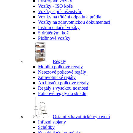
Přístrojové vozíky
Vozíky - ISO koše
Vozíky s příslušenstvím
Vozíky na třídění odpadu a prádla
Vozíky na zdravotnickou dokumentaci
Instrumentační vozíky
S drátěnými koši
Plošinové vozíky
Regály
Mobilní policové regály
Nerezové policové regály
Zdravotnické regály
Archivační policové regály
Regály s vysokou nosností
Policové regály do skladu
Ostatní zdravotnické vybavení
Infuzní stojany
Schůdky
Rehabilitační pomůcky