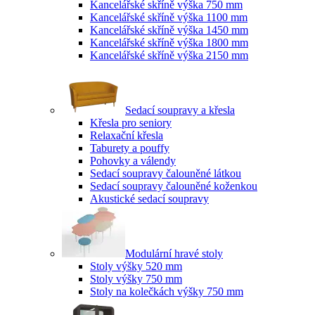
Kancelářské skříně výška 750 mm
Kancelářské skříně výška 1100 mm
Kancelářské skříně výška 1450 mm
Kancelářské skříně výška 1800 mm
Kancelářské skříně výška 2150 mm
Sedací soupravy a křesla
Křesla pro seniory
Relaxační křesla
Taburety a pouffy
Pohovky a válendy
Sedací soupravy čalouněné látkou
Sedací soupravy čalouněné koženkou
Akustické sedací soupravy
Modulární hravé stoly
Stoly výšky 520 mm
Stoly výšky 750 mm
Stoly na kolečkách výšky 750 mm