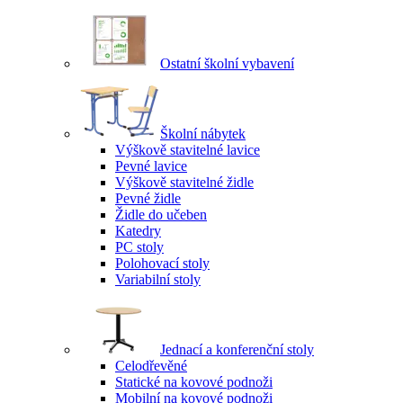
Ostatní školní vybavení
Školní nábytek
Výškově stavitelné lavice
Pevné lavice
Výškově stavitelné židle
Pevné židle
Židle do učeben
Katedry
PC stoly
Polohovací stoly
Variabilní stoly
Jednací a konferenční stoly
Celodřevěné
Statické na kovové podnoži
Mobilní na kovové podnoži