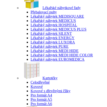
Lékařské nábytkové řady
Přebalovací pulty
Lékařský nábytek MEDISQUARE
Lékařský nábytek MEDICUS
Lékařský nábytek HOSPITAL
Lékařský nábytek MEDICUS PLUS
Lékařský nábytek SILENT
Lékařský nábytek ENERGY
Lékařský nábytek LUXORA
Lékařský nábytek PURE
Lékařský nábytek MEDI HIDE
Lékařský nábytek MEDI HIDE COLOR
Lékařský nábytek EUROMEDICA
Kartotéky
Celodřevěné
Kovové
Kovové s dřevěnými čílky
Pro formát A4
Pro formát A5
Pro formát A6