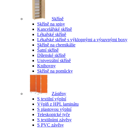
Skříně
Skříně na spisy
Kancelářské skříně
Lékařské skříně
Lékařské skříně s výklopnými a výsuvnými boxy
Skříně na chemikálie
Šatní skříně
Dílenské skříně
Univerzální skříně
Knihovny
Skříně na pomůcky
Zástěny
S textilní výplní
Výplň z HPL laminátu
S plastovou výplní
Teleskopické tyče
S textilními závěsy
S PVC závěsy