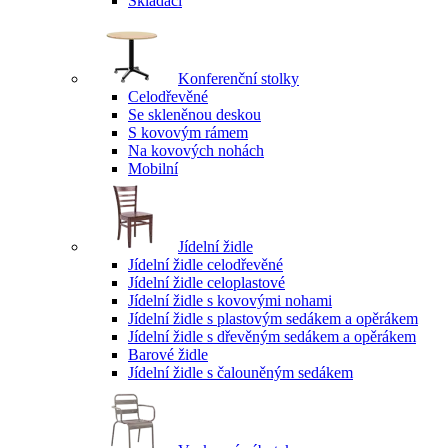
Skládací
Konferenční stolky
Celodřevěné
Se skleněnou deskou
S kovovým rámem
Na kovových nohách
Mobilní
Jídelní židle
Jídelní židle celodřevěné
Jídelní židle celoplastové
Jídelní židle s kovovými nohami
Jídelní židle s plastovým sedákem a opěrákem
Jídelní židle s dřevěným sedákem a opěrákem
Barové židle
Jídelní židle s čalouněným sedákem