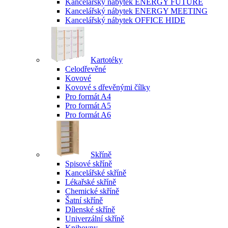
Kancelářský nábytek ENERGY FUTURE
Kancelářský nábytek ENERGY MEETING
Kancelářský nábytek OFFICE HIDE
Kartotéky
Celodřevěné
Kovové
Kovové s dřevěnými čílky
Pro formát A4
Pro formát A5
Pro formát A6
Skříně
Spisové skříně
Kancelářské skříně
Lékařské skříně
Chemické skříně
Šatní skříně
Dílenské skříně
Univerzální skříně
Knihovny