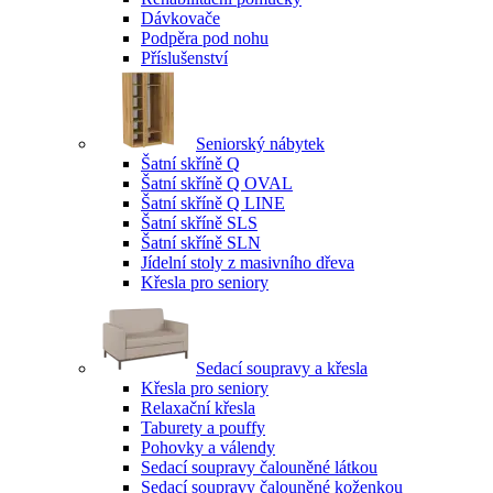
Dávkovače
Podpěra pod nohu
Příslušenství
Seniorský nábytek
Šatní skříně Q
Šatní skříně Q OVAL
Šatní skříně Q LINE
Šatní skříně SLS
Šatní skříně SLN
Jídelní stoly z masivního dřeva
Křesla pro seniory
Sedací soupravy a křesla
Křesla pro seniory
Relaxační křesla
Taburety a pouffy
Pohovky a válendy
Sedací soupravy čalouněné látkou
Sedací soupravy čalouněné koženkou