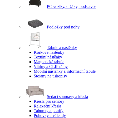
PC vozíky, držáky, podstavce
Podložky pod nohy
Tabule a nástěnky
Korkové nástěnky
Textilní nástěnky
Magnetické tabule
Vitríny a CLIP rámy
Mobilní nástěnky a informační tabule
Stojany na tiskopisy
Sedací soupravy a křesla
Křesla pro seniory
Relaxační křesla
Taburety a pouffy
Pohovky a válendy