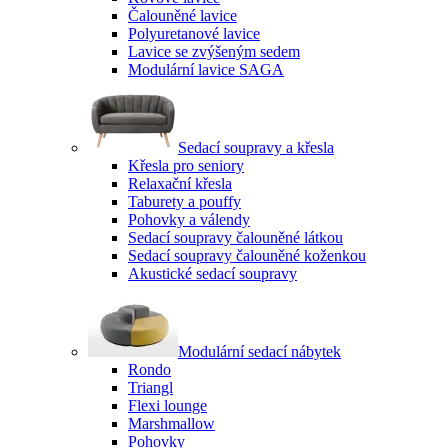
Čalouněné lavice
Polyuretanové lavice
Lavice se zvýšeným sedem
Modulární lavice SAGA
Sedací soupravy a křesla
Křesla pro seniory
Relaxační křesla
Taburety a pouffy
Pohovky a válendy
Sedací soupravy čalouněné látkou
Sedací soupravy čalouněné koženkou
Akustické sedací soupravy
Modulární sedací nábytek
Rondo
Triangl
Flexi lounge
Marshmallow
Pohovky