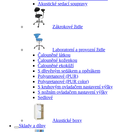
Akustické sedací soupravy
Zákrokové židle
Laboratorní a provozní židle
Čalouněné látkou
Čalouněné koženkou
Čalouněné ekokůží
S dřevěným sedákem a opěrákem
Polyuretanové (PUR)
Polyuretanové (PUR color)
S kruhovým ovladačem nastavení výšky
S nožním ovladačem nastavení výšky
Sedlové
Akustické boxy
Sklady a dílny