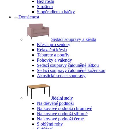
Bez roštu
S roštem
S opěradlem a háčky
Domácnost
Sedací soupravy a křesla
Křesla pro seniory
Relaxační křesla
Taburety a pouffy
Pohovky a válendy
Sedací soupravy čalouněné látkou
Sedací soupravy čalouněné koženkou
Akustické sedací soupravy
Jídelní stoly
Na dřevěné podnoži
Na kovové podnoži chromové
Na kovové podnoži stříbrné
Na kovové podnoži černé
S oblými rohy