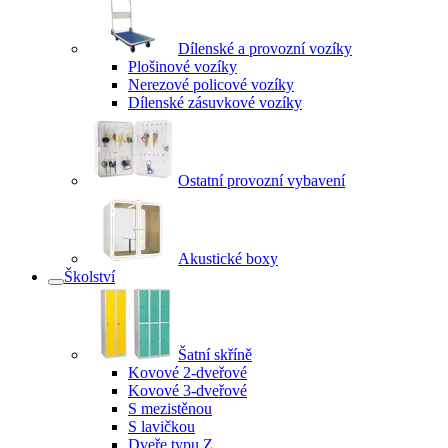
Dílenské a provozní vozíky
Plošinové vozíky
Nerezové policové vozíky
Dílenské zásuvkové vozíky
Ostatní provozní vybavení
Akustické boxy
Školství
Šatní skříně
Kovové 2-dveřové
Kovové 3-dveřové
S mezistěnou
S lavičkou
Dveře typu Z