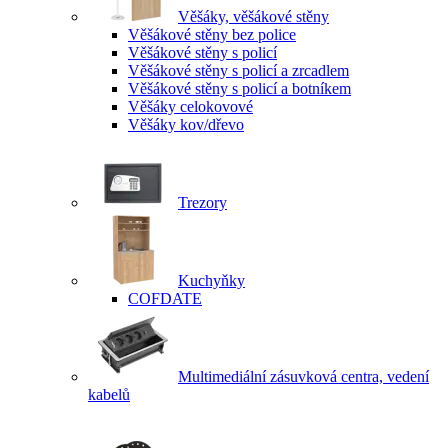
Věšáky, věšákové stěny
Věšákové stěny bez police
Věšákové stěny s policí
Věšákové stěny s policí a zrcadlem
Věšákové stěny s policí a botníkem
Věšáky celokovové
Věšáky kov/dřevo
Trezory
Kuchyňky
COFDATE
Multimediální zásuvková centra, vedení
kabelů