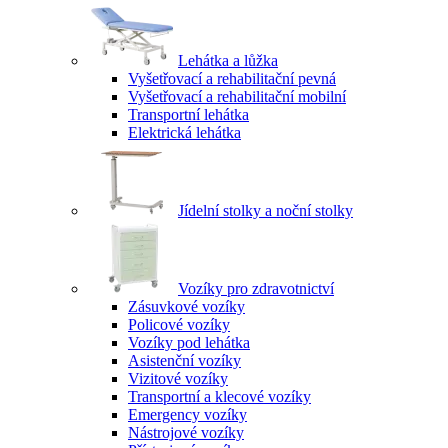
Lehátka a lůžka
Vyšetřovací a rehabilitační pevná
Vyšetřovací a rehabilitační mobilní
Transportní lehátka
Elektrická lehátka
Jídelní stolky a noční stolky
Vozíky pro zdravotnictví
Zásuvkové vozíky
Policové vozíky
Vozíky pod lehátka
Asistenční vozíky
Vizitové vozíky
Transportní a klecové vozíky
Emergency vozíky
Nástrojové vozíky