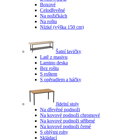
Boxové
Celodřevěné
Na nožičkách
Na roštu
Nízké (výška 150 cm)
Šatní lavičky
Latě z masivu
Lamino deska
Bez roštu
S roštem
S opěradlem a háčky
Jídelní stoly
Na dřevěné podnoži
Na kovové podnoži chromové
Na kovové podnoži stříbrné
Na kovové podnoži černé
S oblými rohy
Skládací