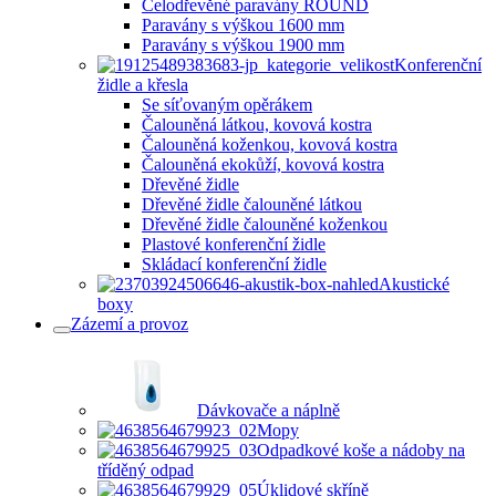
Celodřevěné paravány ROUND
Paravány s výškou 1600 mm
Paravány s výškou 1900 mm
Konferenční
židle a křesla
Se síťovaným opěrákem
Čalouněná látkou, kovová kostra
Čalouněná koženkou, kovová kostra
Čalouněná ekokůží, kovová kostra
Dřevěné židle
Dřevěné židle čalouněné látkou
Dřevěné židle čalouněné koženkou
Plastové konferenční židle
Skládací konferenční židle
Akustické
boxy
Zázemí a provoz
Dávkovače a náplně
Mopy
Odpadkové koše a nádoby na
tříděný odpad
Úklidové skříně