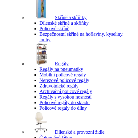
Skříně a skříňky
Dílenské skříně a skříňky
Policové skříně
Bezpečnostní skříně na hořlaviny, kyseliny,
louhy
Regály
Regály na pneumatiky
Mobilní policové regály
Nerezové policové regály
Zdravotnické regály
Archivační policové regály
Regály s vysokou nosností
Policové regály do skladu
Policové regály do dílny
Dílenské a provozní židle
Čalouněné látkou