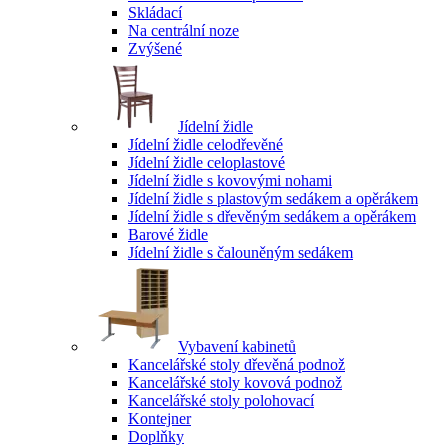
Skládací
Na centrální noze
Zvýšené
Jídelní židle
Jídelní židle celodřevěné
Jídelní židle celoplastové
Jídelní židle s kovovými nohami
Jídelní židle s plastovým sedákem a opěrákem
Jídelní židle s dřevěným sedákem a opěrákem
Barové židle
Jídelní židle s čalouněným sedákem
Vybavení kabinetů
Kancelářské stoly dřevěná podnož
Kancelářské stoly kovová podnož
Kancelářské stoly polohovací
Kontejner
Doplňky