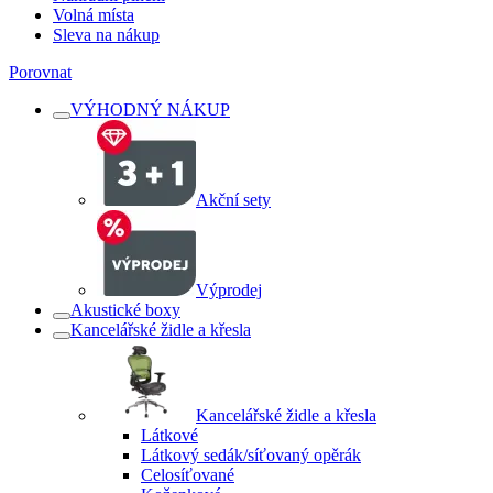
Volná místa
Sleva na nákup
Porovnat
VÝHODNÝ NÁKUP
Akční sety
Výprodej
Akustické boxy
Kancelářské židle a křesla
Kancelářské židle a křesla
Látkové
Látkový sedák/síťovaný opěrák
Celosíťované