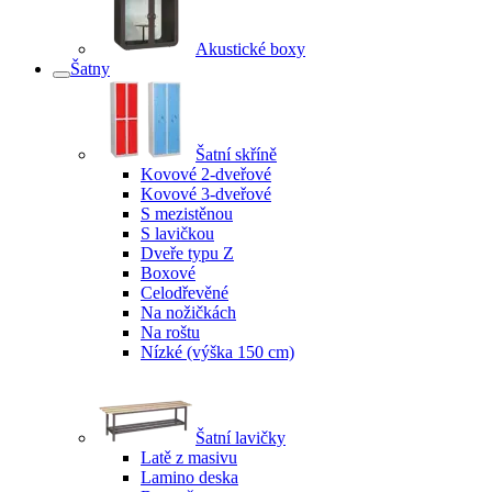
Akustické boxy
Šatny
Šatní skříně
Kovové 2-dveřové
Kovové 3-dveřové
S mezistěnou
S lavičkou
Dveře typu Z
Boxové
Celodřevěné
Na nožičkách
Na roštu
Nízké (výška 150 cm)
Šatní lavičky
Latě z masivu
Lamino deska