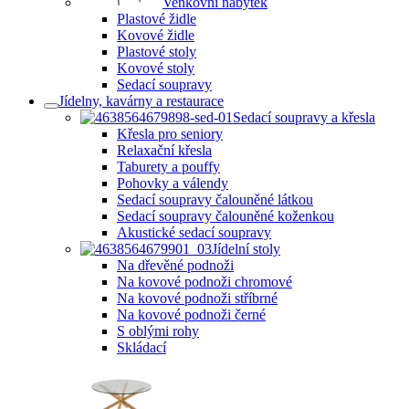
Venkovní nábytek
Plastové židle
Kovové židle
Plastové stoly
Kovové stoly
Sedací soupravy
Jídelny, kavárny a restaurace
Sedací soupravy a křesla
Křesla pro seniory
Relaxační křesla
Taburety a pouffy
Pohovky a válendy
Sedací soupravy čalouněné látkou
Sedací soupravy čalouněné koženkou
Akustické sedací soupravy
Jídelní stoly
Na dřevěné podnoži
Na kovové podnoži chromové
Na kovové podnoži stříbrné
Na kovové podnoži černé
S oblými rohy
Skládací