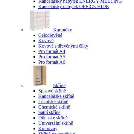
Kancelářský nábytek ENERGY MEETING
Kancelářský nábytek OFFICE HIDE
Kartotéky
Celodřevěné
Kovové
Kovové s dřevěnými čílky
Pro formát A4
Pro formát A5
Pro formát A6
Skříně
Spisové skříně
Kancelářské skříně
Lékařské skříně
Chemické skříně
Šatní skříně
Dílenské skříně
Univerzální skříně
Knihovny
Skříně na pomůcky