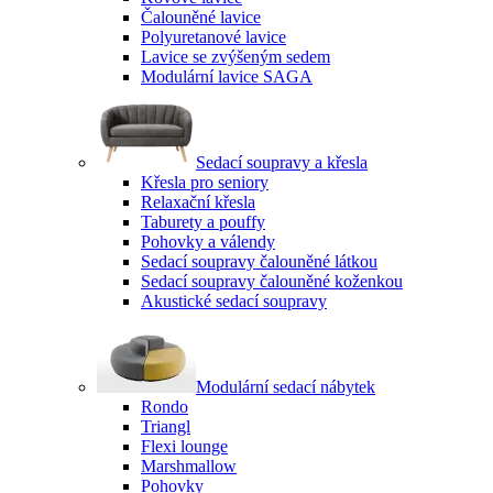
Čalouněné lavice
Polyuretanové lavice
Lavice se zvýšeným sedem
Modulární lavice SAGA
Sedací soupravy a křesla
Křesla pro seniory
Relaxační křesla
Taburety a pouffy
Pohovky a válendy
Sedací soupravy čalouněné látkou
Sedací soupravy čalouněné koženkou
Akustické sedací soupravy
Modulární sedací nábytek
Rondo
Triangl
Flexi lounge
Marshmallow
Pohovky