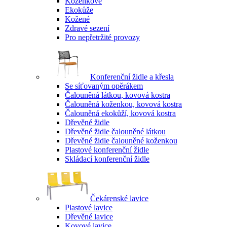
Koženkové
Ekokůže
Kožené
Zdravé sezení
Pro nepřetržité provozy
Konferenční židle a křesla
Se síťovaným opěrákem
Čalouněná látkou, kovová kostra
Čalouněná koženkou, kovová kostra
Čalouněná ekokůží, kovová kostra
Dřevěné židle
Dřevěné židle čalouněné látkou
Dřevěné židle čalouněné koženkou
Plastové konferenční židle
Skládací konferenční židle
Čekárenské lavice
Plastové lavice
Dřevěné lavice
Kovové lavice