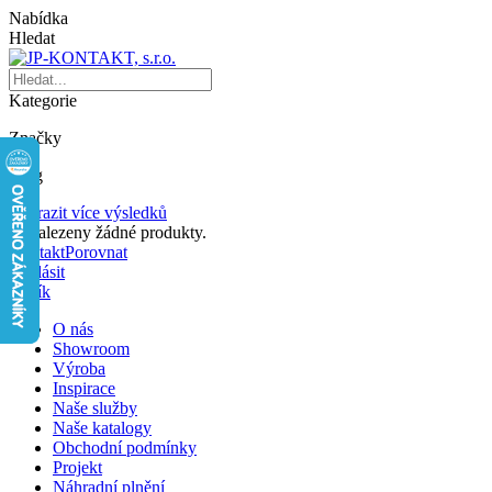
Nabídka
Hledat
Kategorie
Značky
Blog
Zobrazit více výsledků
Nenalezeny žádné produkty.
Kontakt
Porovnat
Přihlásit
Košík
O nás
Showroom
Výroba
Inspirace
Naše služby
Naše katalogy
Obchodní podmínky
Projekt
Náhradní plnění