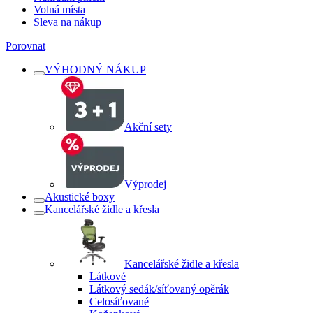
Volná místa
Sleva na nákup
Porovnat
VÝHODNÝ NÁKUP
Akční sety
Výprodej
Akustické boxy
Kancelářské židle a křesla
Kancelářské židle a křesla
Látkové
Látkový sedák/síťovaný opěrák
Celosíťované