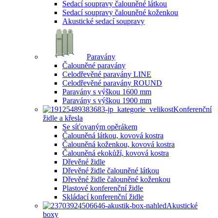
Sedací soupravy čalouněné látkou
Sedací soupravy čalouněné koženkou
Akustické sedací soupravy
Paravány
Čalouněné paravány
Celodřevěné paravány LINE
Celodřevěné paravány ROUND
Paravány s výškou 1600 mm
Paravány s výškou 1900 mm
Konferenční
židle a křesla
Se síťovaným opěrákem
Čalouněná látkou, kovová kostra
Čalouněná koženkou, kovová kostra
Čalouněná ekokůží, kovová kostra
Dřevěné židle
Dřevěné židle čalouněné látkou
Dřevěné židle čalouněné koženkou
Plastové konferenční židle
Skládací konferenční židle
Akustické
boxy