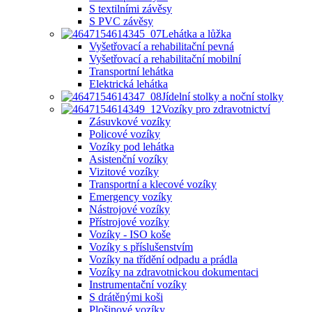
S textilními závěsy
S PVC závěsy
Lehátka a lůžka
Vyšetřovací a rehabilitační pevná
Vyšetřovací a rehabilitační mobilní
Transportní lehátka
Elektrická lehátka
Jídelní stolky a noční stolky
Vozíky pro zdravotnictví
Zásuvkové vozíky
Policové vozíky
Vozíky pod lehátka
Asistenční vozíky
Vizitové vozíky
Transportní a klecové vozíky
Emergency vozíky
Nástrojové vozíky
Přístrojové vozíky
Vozíky - ISO koše
Vozíky s příslušenstvím
Vozíky na třídění odpadu a prádla
Vozíky na zdravotnickou dokumentaci
Instrumentační vozíky
S drátěnými koši
Plošinové vozíky