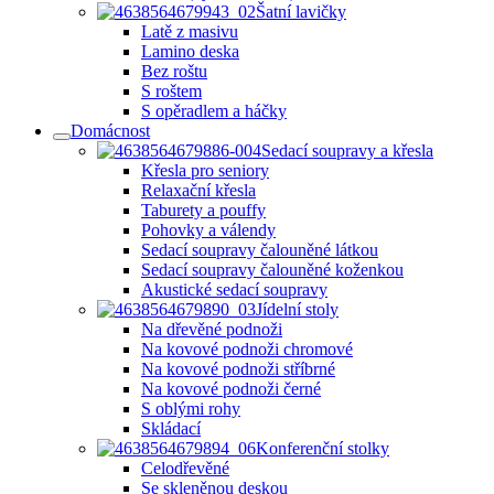
Šatní lavičky
Latě z masivu
Lamino deska
Bez roštu
S roštem
S opěradlem a háčky
Domácnost
Sedací soupravy a křesla
Křesla pro seniory
Relaxační křesla
Taburety a pouffy
Pohovky a válendy
Sedací soupravy čalouněné látkou
Sedací soupravy čalouněné koženkou
Akustické sedací soupravy
Jídelní stoly
Na dřevěné podnoži
Na kovové podnoži chromové
Na kovové podnoži stříbrné
Na kovové podnoži černé
S oblými rohy
Skládací
Konferenční stolky
Celodřevěné
Se skleněnou deskou