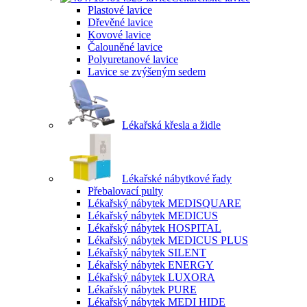
Plastové lavice
Dřevěné lavice
Kovové lavice
Čalouněné lavice
Polyuretanové lavice
Lavice se zvýšeným sedem
Lékařská křesla a židle
Lékařské nábytkové řady
Přebalovací pulty
Lékařský nábytek MEDISQUARE
Lékařský nábytek MEDICUS
Lékařský nábytek HOSPITAL
Lékařský nábytek MEDICUS PLUS
Lékařský nábytek SILENT
Lékařský nábytek ENERGY
Lékařský nábytek LUXORA
Lékařský nábytek PURE
Lékařský nábytek MEDI HIDE