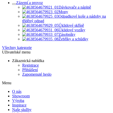
Zázemí a provoz
Dávkovače a náplně
Mopy
Odpadkové koše a nádoby na
tříděný odpad
Úklidové skříně
Úklidové vozíky
Zásobníky
Žebříky a schůdky
Všechny kategorie
Uživatelské menu
Zákaznická nabídka
Registrace
Přihlášení
Zapomenuté heslo
Menu
O nás
Showroom
Výroba
Inspirace
Naše služby