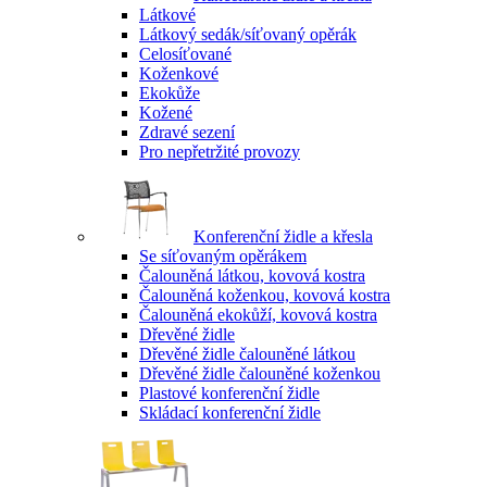
Látkové
Látkový sedák/síťovaný opěrák
Celosíťované
Koženkové
Ekokůže
Kožené
Zdravé sezení
Pro nepřetržité provozy
Konferenční židle a křesla
Se síťovaným opěrákem
Čalouněná látkou, kovová kostra
Čalouněná koženkou, kovová kostra
Čalouněná ekokůží, kovová kostra
Dřevěné židle
Dřevěné židle čalouněné látkou
Dřevěné židle čalouněné koženkou
Plastové konferenční židle
Skládací konferenční židle