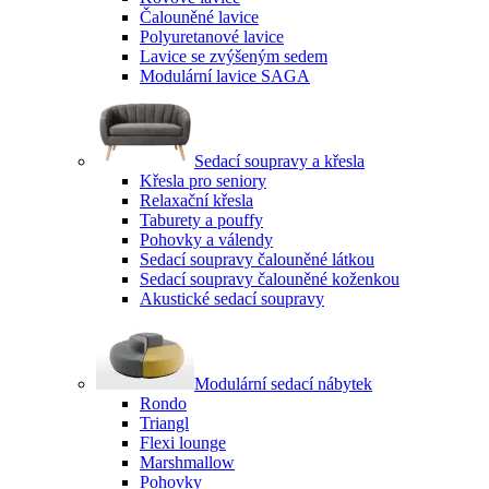
Čalouněné lavice
Polyuretanové lavice
Lavice se zvýšeným sedem
Modulární lavice SAGA
Sedací soupravy a křesla
Křesla pro seniory
Relaxační křesla
Taburety a pouffy
Pohovky a válendy
Sedací soupravy čalouněné látkou
Sedací soupravy čalouněné koženkou
Akustické sedací soupravy
Modulární sedací nábytek
Rondo
Triangl
Flexi lounge
Marshmallow
Pohovky