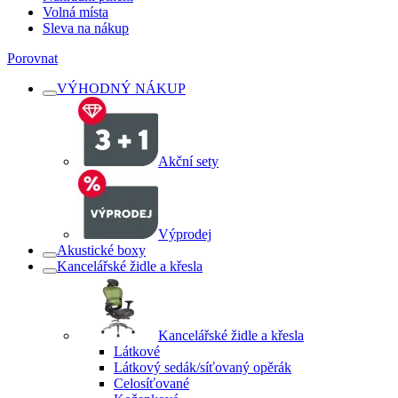
Volná místa
Sleva na nákup
Porovnat
VÝHODNÝ NÁKUP
Akční sety
Výprodej
Akustické boxy
Kancelářské židle a křesla
Kancelářské židle a křesla
Látkové
Látkový sedák/síťovaný opěrák
Celosíťované