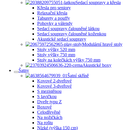
Sedací soupravy a křesla
Křesla pro seniory
Relaxační křesla
Taburety a pouffy
Pohovky a válendy
Sedací soupravy čalouněné látkou
Sedací soupravy čalouněné koženkou
Akustické sedací soupravy
Modulární hravé stoly
Stoly výšky 520 mm
Stoly výšky 750 mm
Stoly na kolečkách výšky 750 mm
Akustické boxy
Šatny
Šatní skříně
Kovové 2-dveřové
Kovové 3-dveřové
S mezistěnou
S lavičkou
Dveře typu Z
Boxové
Celodřevěné
Na nožičkách
Na roštu
Nízké (výška 150 cm)