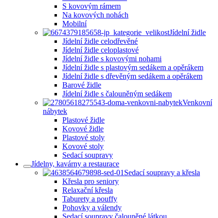
S kovovým rámem
Na kovových nohách
Mobilní
Jídelní židle
Jídelní židle celodřevěné
Jídelní židle celoplastové
Jídelní židle s kovovými nohami
Jídelní židle s plastovým sedákem a opěrákem
Jídelní židle s dřevěným sedákem a opěrákem
Barové židle
Jídelní židle s čalouněným sedákem
Venkovní
nábytek
Plastové židle
Kovové židle
Plastové stoly
Kovové stoly
Sedací soupravy
Jídelny, kavárny a restaurace
Sedací soupravy a křesla
Křesla pro seniory
Relaxační křesla
Taburety a pouffy
Pohovky a válendy
Sedací soupravy čalouněné látkou