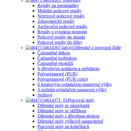
Regály
Regály na pneumatiky
Mobilní policové regály
Nerezové policové regály
Zdravotnické regály
Archivační policové regály
Regály s vysokou nosností
Policové regály do skladu
Policové regály do dílny
Dílenské a provozní židle
Čalouněné látkou
Čalouněné koženkou
Čalouněné ekokůží
S dřevěným sedákem a opěrákem
Polyuretanové (PUR)
Polyuretanové (PUR color)
S kruhovým ovladačem nastavení výšky
S nožním ovladačem nastavení výšky
Sedlové
Pracovní stoly
Dílenské stoly se zásuvkami
Dílenské stoly se skříňkou
Dílenské stoly s dřevěnou deskou
Dílenské stoly výškově nastavitelné
Pracovní stoly na kolečkách