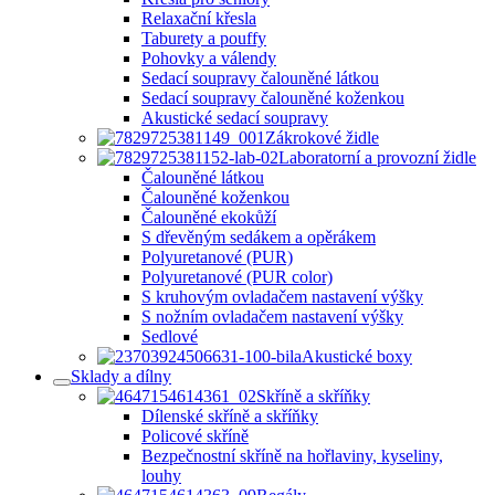
Relaxační křesla
Taburety a pouffy
Pohovky a válendy
Sedací soupravy čalouněné látkou
Sedací soupravy čalouněné koženkou
Akustické sedací soupravy
Zákrokové židle
Laboratorní a provozní židle
Čalouněné látkou
Čalouněné koženkou
Čalouněné ekokůží
S dřevěným sedákem a opěrákem
Polyuretanové (PUR)
Polyuretanové (PUR color)
S kruhovým ovladačem nastavení výšky
S nožním ovladačem nastavení výšky
Sedlové
Akustické boxy
Sklady a dílny
Skříně a skříňky
Dílenské skříně a skříňky
Policové skříně
Bezpečnostní skříně na hořlaviny, kyseliny,
louhy