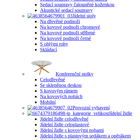
Sedací soupravy čalouněné koženkou
Akustické sedací soupravy
Jídelní stoly
Na dřevěné podnoži
Na kovové podnoži chromové
Na kovové podnoži stříbrné
Na kovové podnoži černé
S oblými rohy
Skládací
Konferenční stolky
Celodřevěné
Se skleněnou deskou
S kovovým rámem
Na kovových nohách
Mobilní
Provozní vybavení
Jídelní židle
Jídelní židle celodřevěné
Jídelní židle celoplastové
Jídelní židle s kovovými nohami
Jídelní židle s plastovým sedákem a opěrákem