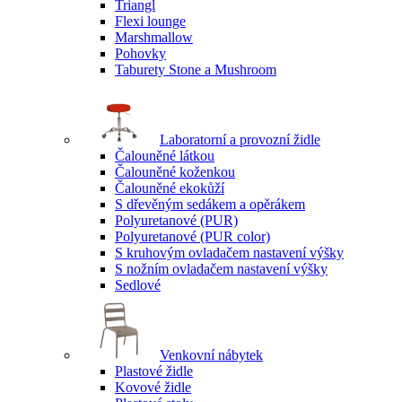
Triangl
Flexi lounge
Marshmallow
Pohovky
Taburety Stone a Mushroom
Laboratorní a provozní židle
Čalouněné látkou
Čalouněné koženkou
Čalouněné ekokůží
S dřevěným sedákem a opěrákem
Polyuretanové (PUR)
Polyuretanové (PUR color)
S kruhovým ovladačem nastavení výšky
S nožním ovladačem nastavení výšky
Sedlové
Venkovní nábytek
Plastové židle
Kovové židle