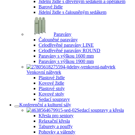
Jídelní židle s dřevěným sedákem a opěrákem
Barové židle
Jídelní židle s čalouněným sedákem
Paravány
Čalouněné paravány
Celodřevěné paravány LINE
Celodřevěné paravány ROUND
Paravány s výškou 1600 mm
Paravány s výškou 1900 mm
Venkovní nábytek
Plastové židle
Kovové židle
Plastové stoly
Kovové stoly
Sedací soupravy
Konferenční a kulturní sály
Sedací soupravy a křesla
Křesla pro seniory
Relaxační křesla
Taburety a pouffy
Pohovky a válendy