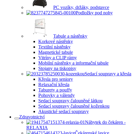
PC vozíky, držáky, podstavce
Podložky pod nohy
Tabule a nástěnky
Korkové nástěnky
Textilní nástěnky
Magnetické tabule
Vitríny a CLIP rámy
Mobilní nástěnky a informační tabule
Stojany na tiskopisy
Sedací soupravy a křesla
Křesla pro seniory
Relaxační křesla
Taburety a pouffy
Pohovky a válendy
Sedací soupravy čalouněné látkou
Sedací soupravy čalouněné koženkou
Akustické sedací soupravy
Zdravotnictví
Nábytek do čekáren -
RELAXIA
Čekárenské lavice