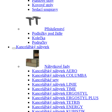
Plastové stoly
Kovové stoly
Sedací soupravy
Příslušenství
Podložky pod židle
Kolečka
Područky
Kancelářský nábytek
Nábytkové řady
Kancelářský nábytek AERO
Kancelářský nábytek COLUMBA
Kancelářské sety
Kancelářský nábytek LINIE
Kancelářský nábytek TIME
Kancelářský nábytek ERGOSTYL
Kancelářský nábytek ERGOSTYL PLUS
Kancelářský nábytek TETRIS
Kancelářský nábytek ENERGY
Kancelářský nábytek KUBISTIK