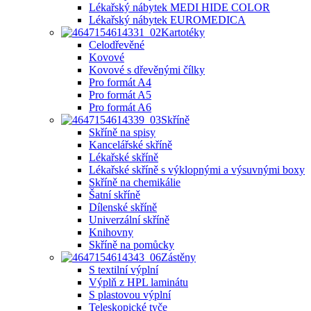
Lékařský nábytek MEDI HIDE COLOR
Lékařský nábytek EUROMEDICA
Kartotéky
Celodřevěné
Kovové
Kovové s dřevěnými čílky
Pro formát A4
Pro formát A5
Pro formát A6
Skříně
Skříně na spisy
Kancelářské skříně
Lékařské skříně
Lékařské skříně s výklopnými a výsuvnými boxy
Skříně na chemikálie
Šatní skříně
Dílenské skříně
Univerzální skříně
Knihovny
Skříně na pomůcky
Zástěny
S textilní výplní
Výplň z HPL laminátu
S plastovou výplní
Teleskopické tyče