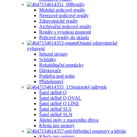
Regály
Mobilní policové regály
Nerezové policové regály
Zdravotnické regály
Archivační policové regály
Regály s vysokou nosností
Policové regály do skladu
Ostatní zdravotnické
vybavení
Infuzní stojany
Schůdky
Rehabilitační pomůcky
Dávkovače
Podpěra pod nohu
Příslušenství
Seniorský nábytek
Šatní skříně Q
Šatní skříně Q OVAL
Šatní skříně Q LINE
Šatní skříně SLS
Šatní skříně SLN
Jídelní stoly z masivního dřeva
Křesla pro seniory
Sedací soupravy a křesla
Křesla pro seniory