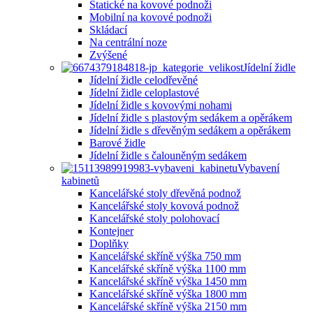
Statické na kovové podnoži
Mobilní na kovové podnoži
Skládací
Na centrální noze
Zvýšené
Jídelní židle
Jídelní židle celodřevěné
Jídelní židle celoplastové
Jídelní židle s kovovými nohami
Jídelní židle s plastovým sedákem a opěrákem
Jídelní židle s dřevěným sedákem a opěrákem
Barové židle
Jídelní židle s čalouněným sedákem
Vybavení
kabinetů
Kancelářské stoly dřevěná podnož
Kancelářské stoly kovová podnož
Kancelářské stoly polohovací
Kontejner
Doplňky
Kancelářské skříně výška 750 mm
Kancelářské skříně výška 1100 mm
Kancelářské skříně výška 1450 mm
Kancelářské skříně výška 1800 mm
Kancelářské skříně výška 2150 mm