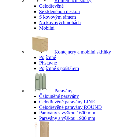
Konferenční stolky
Celodřevěné
Se skleněnou deskou
S kovovým rámem
Na kovových nohách
Mobilní
Kontejnery a mobilní skříňky
Pojízdné
Přístavné
Pojízdné s polštářem
Paravány
Čalouněné paravány
Celodřevěné paravány LINE
Celodřevěné paravány ROUND
Paravány s výškou 1600 mm
Paravány s výškou 1900 mm