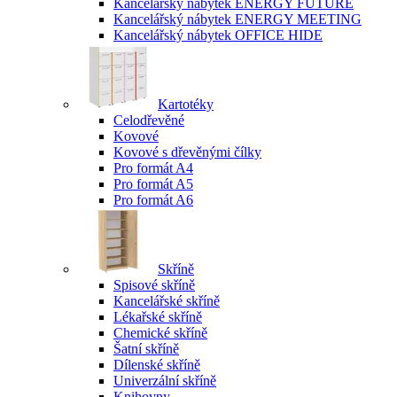
Kancelářský nábytek ENERGY FUTURE
Kancelářský nábytek ENERGY MEETING
Kancelářský nábytek OFFICE HIDE
Kartotéky
Celodřevěné
Kovové
Kovové s dřevěnými čílky
Pro formát A4
Pro formát A5
Pro formát A6
Skříně
Spisové skříně
Kancelářské skříně
Lékařské skříně
Chemické skříně
Šatní skříně
Dílenské skříně
Univerzální skříně
Knihovny