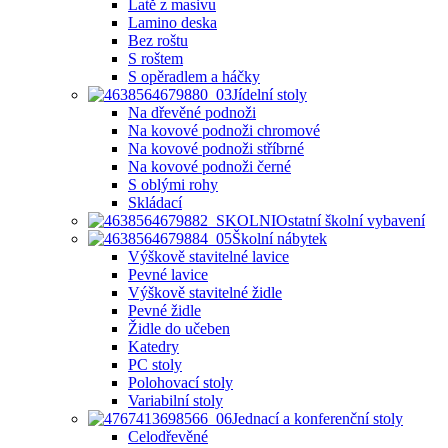
Latě z masivu
Lamino deska
Bez roštu
S roštem
S opěradlem a háčky
Jídelní stoly
Na dřevěné podnoži
Na kovové podnoži chromové
Na kovové podnoži stříbrné
Na kovové podnoži černé
S oblými rohy
Skládací
Ostatní školní vybavení
Školní nábytek
Výškově stavitelné lavice
Pevné lavice
Výškově stavitelné židle
Pevné židle
Židle do učeben
Katedry
PC stoly
Polohovací stoly
Variabilní stoly
Jednací a konferenční stoly
Celodřevěné