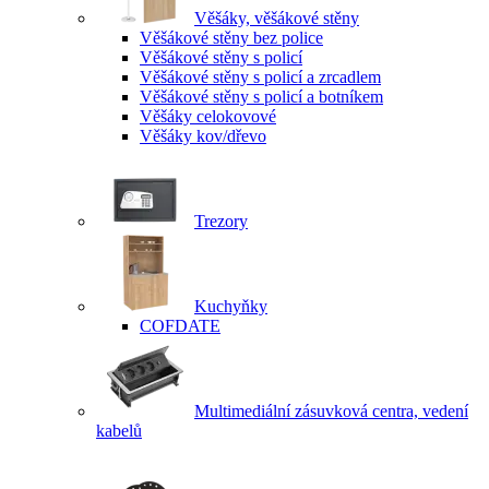
Věšáky, věšákové stěny
Věšákové stěny bez police
Věšákové stěny s policí
Věšákové stěny s policí a zrcadlem
Věšákové stěny s policí a botníkem
Věšáky celokovové
Věšáky kov/dřevo
Trezory
Kuchyňky
COFDATE
Multimediální zásuvková centra, vedení
kabelů