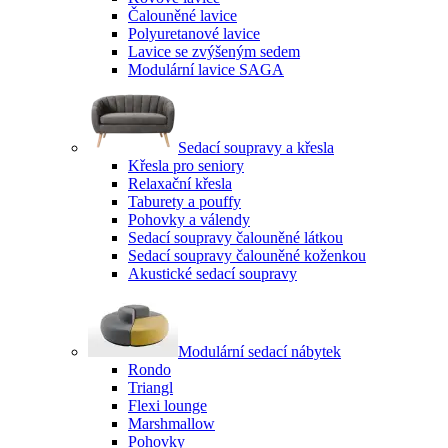
Čalouněné lavice
Polyuretanové lavice
Lavice se zvýšeným sedem
Modulární lavice SAGA
Sedací soupravy a křesla
Křesla pro seniory
Relaxační křesla
Taburety a pouffy
Pohovky a válendy
Sedací soupravy čalouněné látkou
Sedací soupravy čalouněné koženkou
Akustické sedací soupravy
Modulární sedací nábytek
Rondo
Triangl
Flexi lounge
Marshmallow
Pohovky