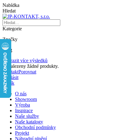
Nabídka
Hledat
Kategorie
Značky
Blog
Zobrazit více výsledků
Nenalezeny žádné produkty.
Kontakt
Porovnat
Přihlásit
Košík
O nás
Showroom
Výroba
Inspirace
Naše služby
Naše katalogy
Obchodní podmínky
Projekt
Náhradní plnění