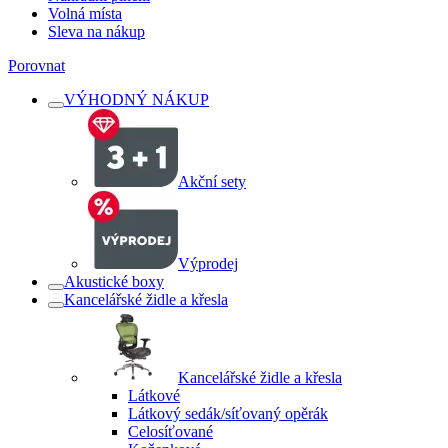
Volná místa
Sleva na nákup
Porovnat
VÝHODNÝ NÁKUP
Akční sety
Výprodej
Akustické boxy
Kancelářské židle a křesla
Kancelářské židle a křesla
Látkové
Látkový sedák/síťovaný opěrák
Celosíťované