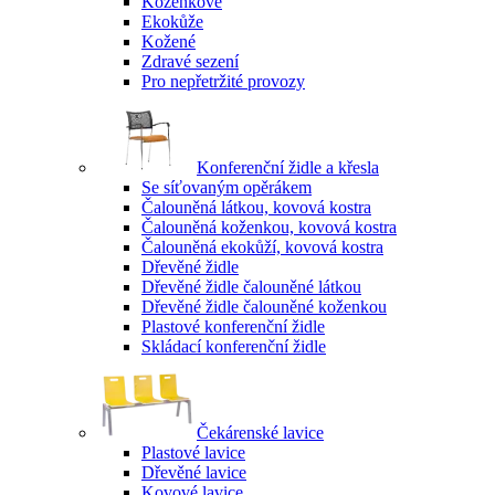
Koženkové
Ekokůže
Kožené
Zdravé sezení
Pro nepřetržité provozy
Konferenční židle a křesla
Se síťovaným opěrákem
Čalouněná látkou, kovová kostra
Čalouněná koženkou, kovová kostra
Čalouněná ekokůží, kovová kostra
Dřevěné židle
Dřevěné židle čalouněné látkou
Dřevěné židle čalouněné koženkou
Plastové konferenční židle
Skládací konferenční židle
Čekárenské lavice
Plastové lavice
Dřevěné lavice
Kovové lavice