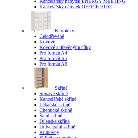
Kancelářský nábytek ENERGY MEETING
Kancelářský nábytek OFFICE HIDE
Kartotéky
Celodřevěné
Kovové
Kovové s dřevěnými čílky
Pro formát A4
Pro formát A5
Pro formát A6
Skříně
Spisové skříně
Kancelářské skříně
Lékařské skříně
Chemické skříně
Šatní skříně
Dílenské skříně
Univerzální skříně
Knihovny
Skříně na pomůcky