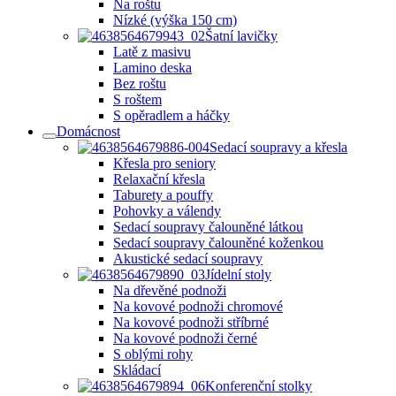
Na roštu
Nízké (výška 150 cm)
Šatní lavičky
Latě z masivu
Lamino deska
Bez roštu
S roštem
S opěradlem a háčky
Domácnost
Sedací soupravy a křesla
Křesla pro seniory
Relaxační křesla
Taburety a pouffy
Pohovky a válendy
Sedací soupravy čalouněné látkou
Sedací soupravy čalouněné koženkou
Akustické sedací soupravy
Jídelní stoly
Na dřevěné podnoži
Na kovové podnoži chromové
Na kovové podnoži stříbrné
Na kovové podnoži černé
S oblými rohy
Skládací
Konferenční stolky