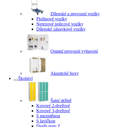
Dílenské a provozní vozíky
Plošinové vozíky
Nerezové policové vozíky
Dílenské zásuvkové vozíky
Ostatní provozní vybavení
Akustické boxy
Školství
Šatní skříně
Kovové 2-dveřové
Kovové 3-dveřové
S mezistěnou
S lavičkou
Dveře typu Z