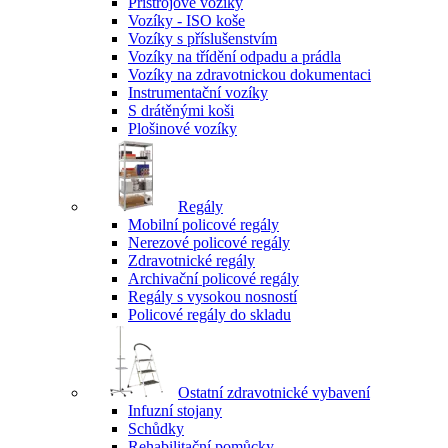
Přístrojové vozíky
Vozíky - ISO koše
Vozíky s příslušenstvím
Vozíky na třídění odpadu a prádla
Vozíky na zdravotnickou dokumentaci
Instrumentační vozíky
S drátěnými koši
Plošinové vozíky
Regály
Mobilní policové regály
Nerezové policové regály
Zdravotnické regály
Archivační policové regály
Regály s vysokou nosností
Policové regály do skladu
Ostatní zdravotnické vybavení
Infuzní stojany
Schůdky
Rehabilitační pomůcky