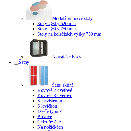
Modulární hravé stoly
Stoly výšky 520 mm
Stoly výšky 750 mm
Stoly na kolečkách výšky 750 mm
Akustické boxy
Šatny
Šatní skříně
Kovové 2-dveřové
Kovové 3-dveřové
S mezistěnou
S lavičkou
Dveře typu Z
Boxové
Celodřevěné
Na nožičkách