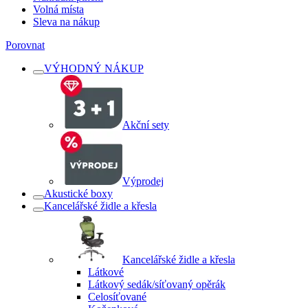
Volná místa
Sleva na nákup
Porovnat
VÝHODNÝ NÁKUP
Akční sety
Výprodej
Akustické boxy
Kancelářské židle a křesla
Kancelářské židle a křesla
Látkové
Látkový sedák/síťovaný opěrák
Celosíťované