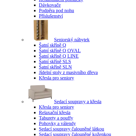
Dávkovače
Podpěra pod nohu
Příslušenství
Seniorský nábytek
Šatní skříně Q
Šatní skříně Q OVAL
Šatní skříně Q LINE
Šatní skříně SLS
Šatní skříně SLN
Jídelní stoly z masivního dřeva
Křesla pro seniory
Sedací soupravy a křesla
Křesla pro seniory
Relaxační křesla
Taburety a pouffy
Pohovky a válendy
Sedací soupravy čalouněné látkou
Sedací soupravy čalouněné koženkou