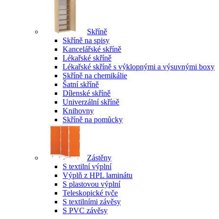
Skříně
Skříně na spisy
Kancelářské skříně
Lékařské skříně
Lékařské skříně s výklopnými a výsuvnými boxy
Skříně na chemikálie
Šatní skříně
Dílenské skříně
Univerzální skříně
Knihovny
Skříně na pomůcky
Zástěny
S textilní výplní
Výplň z HPL laminátu
S plastovou výplní
Teleskopické tyče
S textilními závěsy
S PVC závěsy