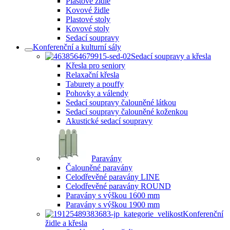
Plastové židle
Kovové židle
Plastové stoly
Kovové stoly
Sedací soupravy
Konferenční a kulturní sály
Sedací soupravy a křesla
Křesla pro seniory
Relaxační křesla
Taburety a pouffy
Pohovky a válendy
Sedací soupravy čalouněné látkou
Sedací soupravy čalouněné koženkou
Akustické sedací soupravy
Paravány
Čalouněné paravány
Celodřevěné paravány LINE
Celodřevěné paravány ROUND
Paravány s výškou 1600 mm
Paravány s výškou 1900 mm
Konferenční
židle a křesla