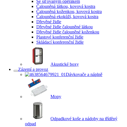
Se síťovaným opěrákem
Čalouněná látkou, kovová kostra
Čalouněná koženkou, kovová kostra
Čalouněná ekokůží, kovová kostra
Dřevěné židle
Dřevěné židle čalouněné látkou
Dřevěné židle čalouněné koženkou
Plastové konferenční židle
Skládací konferenční židle
Akustické boxy
Zázemí a provoz
Dávkovače a náplně
Mopy
Odpadkové koše a nádoby na tříděný
odpad