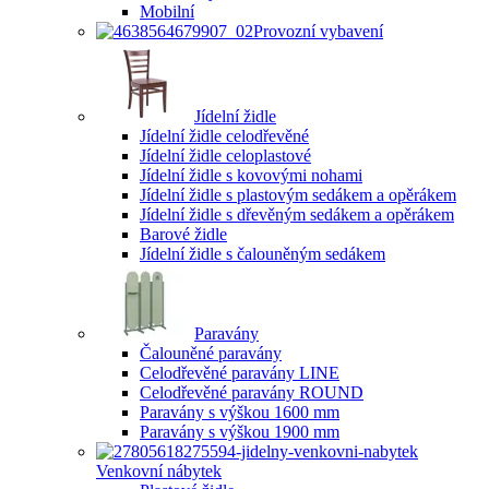
Mobilní
Provozní vybavení
Jídelní židle
Jídelní židle celodřevěné
Jídelní židle celoplastové
Jídelní židle s kovovými nohami
Jídelní židle s plastovým sedákem a opěrákem
Jídelní židle s dřevěným sedákem a opěrákem
Barové židle
Jídelní židle s čalouněným sedákem
Paravány
Čalouněné paravány
Celodřevěné paravány LINE
Celodřevěné paravány ROUND
Paravány s výškou 1600 mm
Paravány s výškou 1900 mm
Venkovní nábytek