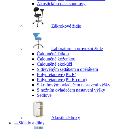
Akustické sedací soupravy
Zákrokové židle
Laboratorní a provozní židle
Čalouněné látkou
Čalouněné koženkou
Čalouněné ekokůží
S dřevěným sedákem a opěrákem
Polyuretanové (PUR)
Polyuretanové (PUR color)
S kruhovým ovladačem nastavení výšky
S nožním ovladačem nastavení výšky
Sedlové
Akustické boxy
Sklady a dílny