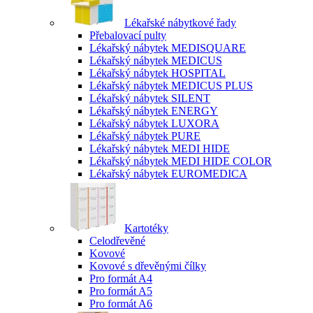
Lékařské nábytkové řady
Přebalovací pulty
Lékařský nábytek MEDISQUARE
Lékařský nábytek MEDICUS
Lékařský nábytek HOSPITAL
Lékařský nábytek MEDICUS PLUS
Lékařský nábytek SILENT
Lékařský nábytek ENERGY
Lékařský nábytek LUXORA
Lékařský nábytek PURE
Lékařský nábytek MEDI HIDE
Lékařský nábytek MEDI HIDE COLOR
Lékařský nábytek EUROMEDICA
Kartotéky
Celodřevěné
Kovové
Kovové s dřevěnými čílky
Pro formát A4
Pro formát A5
Pro formát A6