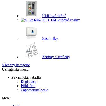
Úklidové skříně
Úklidové vozíky
Zásobníky
Žebříky a schůdky
Všechny kategorie
Uživatelské menu
Zákaznická nabídka
Registrace
Přihlášení
Zapomenuté heslo
Menu