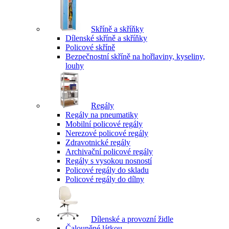
Skříně a skříňky
Dílenské skříně a skříňky
Policové skříně
Bezpečnostní skříně na hořlaviny, kyseliny,
louhy
Regály
Regály na pneumatiky
Mobilní policové regály
Nerezové policové regály
Zdravotnické regály
Archivační policové regály
Regály s vysokou nosností
Policové regály do skladu
Policové regály do dílny
Dílenské a provozní židle
Čalouněné látkou