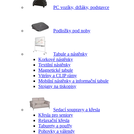
PC vozíky, držáky, podstavce
Podložky pod nohy
Tabule a nástěnky
Korkové nástěnky
Textilní nástěnky
Magnetické tabule
Vitríny a CLIP rámy
Mobilní nástěnky a informační tabule
Stojany na tiskopisy
Sedací soupravy a křesla
Křesla pro seniory
Relaxační křesla
Taburety a pouffy
Pohovky a válendy