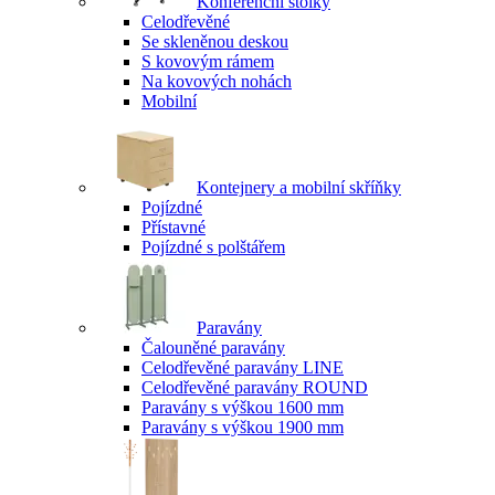
Konferenční stolky
Celodřevěné
Se skleněnou deskou
S kovovým rámem
Na kovových nohách
Mobilní
Kontejnery a mobilní skříňky
Pojízdné
Přístavné
Pojízdné s polštářem
Paravány
Čalouněné paravány
Celodřevěné paravány LINE
Celodřevěné paravány ROUND
Paravány s výškou 1600 mm
Paravány s výškou 1900 mm