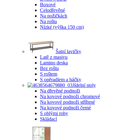
Boxové
Celodřevěné
Na nožičkách
Na roštu
Nízké (výška 150 cm)
Šatní lavičky
Latě z masivu
Lamino deska
Bez roštu
S roštem
S opěradlem a háčky
Jídelní stoly
Na dřevěné podnoži
Na kovové podnoži chromové
Na kovové podnoži stříbrné
Na kovové podnoži černé
S oblými rohy
Skládací