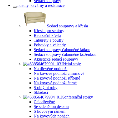
Sedací soupravy
Jídelny, kavárny a restaurace
Sedací soupravy a křesla
Křesla pro seniory
Relaxační křesla
Taburety a pouffy
Pohovky a válendy
Sedací soupravy čalouněné látkou
Sedací soupravy čalouněné koženkou
Akustické sedací soupravy
Jídelní stoly
Na dřevěné podnoži
Na kovové podnoži chromové
Na kovové podnoži stříbrné
Na kovové podnoži černé
S oblými rohy
Skládací
Konferenční stolky
Celodřevěné
Se skleněnou deskou
S kovovým rámem
Na kovových nohách