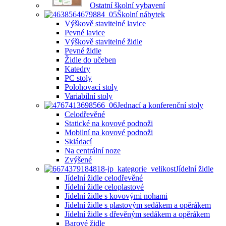
Ostatní školní vybavení
Školní nábytek
Výškově stavitelné lavice
Pevné lavice
Výškově stavitelné židle
Pevné židle
Židle do učeben
Katedry
PC stoly
Polohovací stoly
Variabilní stoly
Jednací a konferenční stoly
Celodřevěné
Statické na kovové podnoži
Mobilní na kovové podnoži
Skládací
Na centrální noze
Zvýšené
Jídelní židle
Jídelní židle celodřevěné
Jídelní židle celoplastové
Jídelní židle s kovovými nohami
Jídelní židle s plastovým sedákem a opěrákem
Jídelní židle s dřevěným sedákem a opěrákem
Barové židle