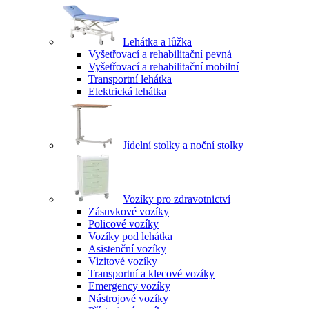
Lehátka a lůžka
Vyšetřovací a rehabilitační pevná
Vyšetřovací a rehabilitační mobilní
Transportní lehátka
Elektrická lehátka
Jídelní stolky a noční stolky
Vozíky pro zdravotnictví
Zásuvkové vozíky
Policové vozíky
Vozíky pod lehátka
Asistenční vozíky
Vizitové vozíky
Transportní a klecové vozíky
Emergency vozíky
Nástrojové vozíky