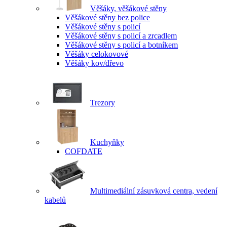
Věšáky, věšákové stěny
Věšákové stěny bez police
Věšákové stěny s policí
Věšákové stěny s policí a zrcadlem
Věšákové stěny s policí a botníkem
Věšáky celokovové
Věšáky kov/dřevo
Trezory
Kuchyňky
COFDATE
Multimediální zásuvková centra, vedení
kabelů