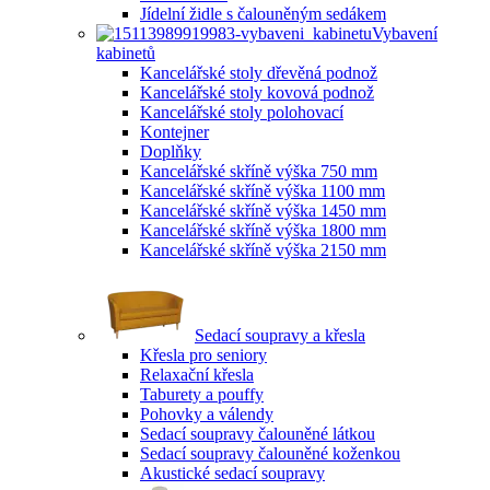
Jídelní židle s čalouněným sedákem
Vybavení
kabinetů
Kancelářské stoly dřevěná podnož
Kancelářské stoly kovová podnož
Kancelářské stoly polohovací
Kontejner
Doplňky
Kancelářské skříně výška 750 mm
Kancelářské skříně výška 1100 mm
Kancelářské skříně výška 1450 mm
Kancelářské skříně výška 1800 mm
Kancelářské skříně výška 2150 mm
Sedací soupravy a křesla
Křesla pro seniory
Relaxační křesla
Taburety a pouffy
Pohovky a válendy
Sedací soupravy čalouněné látkou
Sedací soupravy čalouněné koženkou
Akustické sedací soupravy