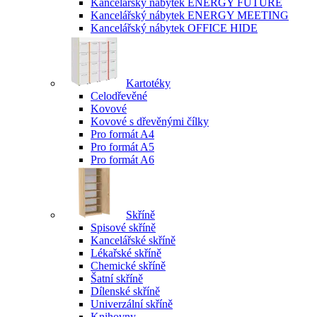
Kancelářský nábytek ENERGY FUTURE
Kancelářský nábytek ENERGY MEETING
Kancelářský nábytek OFFICE HIDE
Kartotéky
Celodřevěné
Kovové
Kovové s dřevěnými čílky
Pro formát A4
Pro formát A5
Pro formát A6
Skříně
Spisové skříně
Kancelářské skříně
Lékařské skříně
Chemické skříně
Šatní skříně
Dílenské skříně
Univerzální skříně
Knihovny