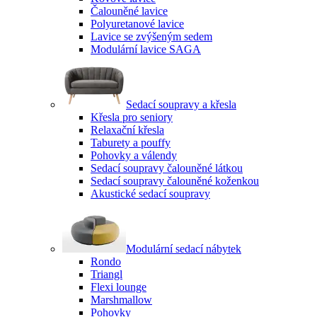
Čalouněné lavice
Polyuretanové lavice
Lavice se zvýšeným sedem
Modulární lavice SAGA
Sedací soupravy a křesla
Křesla pro seniory
Relaxační křesla
Taburety a pouffy
Pohovky a válendy
Sedací soupravy čalouněné látkou
Sedací soupravy čalouněné koženkou
Akustické sedací soupravy
Modulární sedací nábytek
Rondo
Triangl
Flexi lounge
Marshmallow
Pohovky