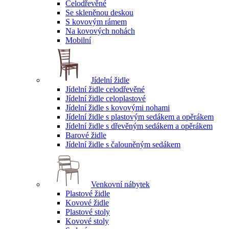
Celodřevěné
Se skleněnou deskou
S kovovým rámem
Na kovových nohách
Mobilní
Jídelní židle
Jídelní židle celodřevěné
Jídelní židle celoplastové
Jídelní židle s kovovými nohami
Jídelní židle s plastovým sedákem a opěrákem
Jídelní židle s dřevěným sedákem a opěrákem
Barové židle
Jídelní židle s čalouněným sedákem
Venkovní nábytek
Plastové židle
Kovové židle
Plastové stoly
Kovové stoly