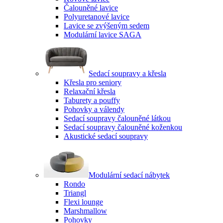
Čalouněné lavice
Polyuretanové lavice
Lavice se zvýšeným sedem
Modulární lavice SAGA
Sedací soupravy a křesla
Křesla pro seniory
Relaxační křesla
Taburety a pouffy
Pohovky a válendy
Sedací soupravy čalouněné látkou
Sedací soupravy čalouněné koženkou
Akustické sedací soupravy
Modulární sedací nábytek
Rondo
Triangl
Flexi lounge
Marshmallow
Pohovky