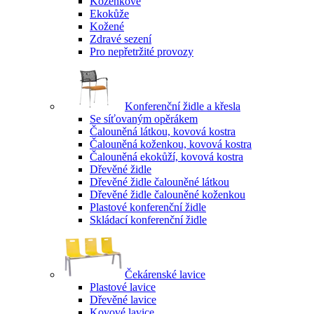
Koženkové
Ekokůže
Kožené
Zdravé sezení
Pro nepřetržité provozy
Konferenční židle a křesla
Se síťovaným opěrákem
Čalouněná látkou, kovová kostra
Čalouněná koženkou, kovová kostra
Čalouněná ekokůží, kovová kostra
Dřevěné židle
Dřevěné židle čalouněné látkou
Dřevěné židle čalouněné koženkou
Plastové konferenční židle
Skládací konferenční židle
Čekárenské lavice
Plastové lavice
Dřevěné lavice
Kovové lavice