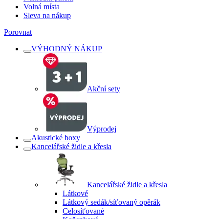
Volná místa
Sleva na nákup
Porovnat
VÝHODNÝ NÁKUP
Akční sety
Výprodej
Akustické boxy
Kancelářské židle a křesla
Kancelářské židle a křesla
Látkové
Látkový sedák/síťovaný opěrák
Celosíťované