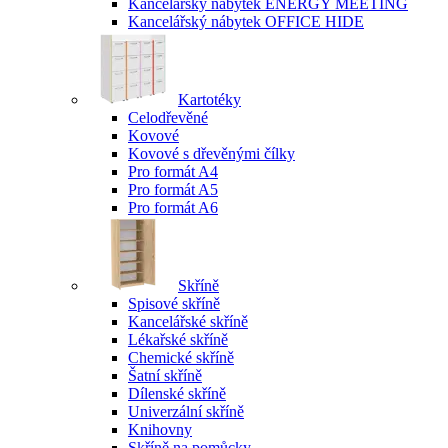
Kancelářský nábytek ENERGY MEETING
Kancelářský nábytek OFFICE HIDE
Kartotéky
Celodřevěné
Kovové
Kovové s dřevěnými čílky
Pro formát A4
Pro formát A5
Pro formát A6
Skříně
Spisové skříně
Kancelářské skříně
Lékařské skříně
Chemické skříně
Šatní skříně
Dílenské skříně
Univerzální skříně
Knihovny
Skříně na pomůcky