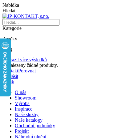
Nabídka
Hledat
Kategorie
Značky
Blog
Zobrazit více výsledků
Nenalezeny žádné produkty.
Kontakt
Porovnat
Přihlásit
Košík
O nás
Showroom
Výroba
Inspirace
Naše služby
Naše katalogy
Obchodní podmínky
Projekt
Náhradní plnění