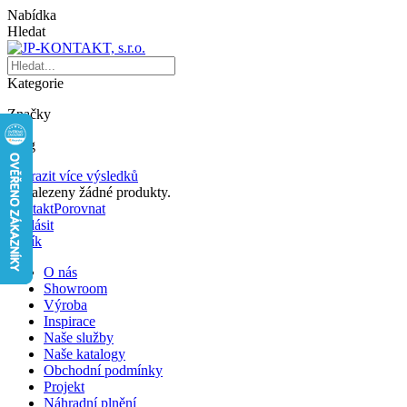
Nabídka
Hledat
Kategorie
Značky
Blog
Zobrazit více výsledků
Nenalezeny žádné produkty.
Kontakt
Porovnat
Přihlásit
Košík
O nás
Showroom
Výroba
Inspirace
Naše služby
Naše katalogy
Obchodní podmínky
Projekt
Náhradní plnění