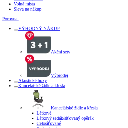
Volná místa
Sleva na nákup
Porovnat
VÝHODNÝ NÁKUP
Akční sety
Výprodej
Akustické boxy
Kancelářské židle a křesla
Kancelářské židle a křesla
Látkové
Látkový sedák/síťovaný opěrák
Celosíťované