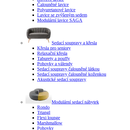
Čalouněné lavice
Polyuretanové lavice
Lavice se zvýšeným sedem
Modulární lavice SAGA
Sedací soupravy a křesla
Křesla pro seniory
Relaxační křesla
Taburety a pouffy
Pohovky a válendy
Sedací soupravy čalouněné látkou
Sedací soupravy čalouněné koženkou
Akustické sedací soupravy
Modulární sedací nábytek
Rondo
Triangl
Flexi lounge
Marshmallow
Pohovky