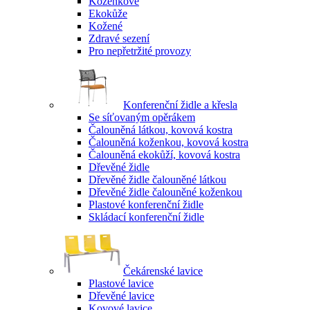
Koženkové
Ekokůže
Kožené
Zdravé sezení
Pro nepřetržité provozy
Konferenční židle a křesla
Se síťovaným opěrákem
Čalouněná látkou, kovová kostra
Čalouněná koženkou, kovová kostra
Čalouněná ekokůží, kovová kostra
Dřevěné židle
Dřevěné židle čalouněné látkou
Dřevěné židle čalouněné koženkou
Plastové konferenční židle
Skládací konferenční židle
Čekárenské lavice
Plastové lavice
Dřevěné lavice
Kovové lavice