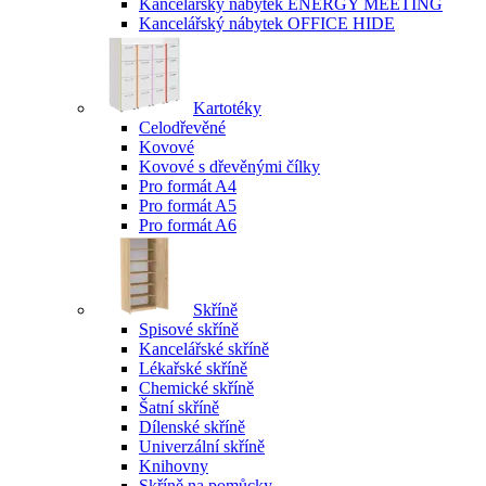
Kancelářský nábytek ENERGY MEETING
Kancelářský nábytek OFFICE HIDE
Kartotéky
Celodřevěné
Kovové
Kovové s dřevěnými čílky
Pro formát A4
Pro formát A5
Pro formát A6
Skříně
Spisové skříně
Kancelářské skříně
Lékařské skříně
Chemické skříně
Šatní skříně
Dílenské skříně
Univerzální skříně
Knihovny
Skříně na pomůcky