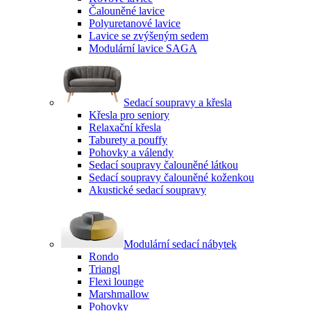
Čalouněné lavice
Polyuretanové lavice
Lavice se zvýšeným sedem
Modulární lavice SAGA
Sedací soupravy a křesla
Křesla pro seniory
Relaxační křesla
Taburety a pouffy
Pohovky a válendy
Sedací soupravy čalouněné látkou
Sedací soupravy čalouněné koženkou
Akustické sedací soupravy
Modulární sedací nábytek
Rondo
Triangl
Flexi lounge
Marshmallow
Pohovky