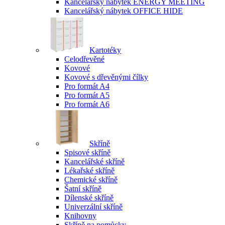
Kancelářský nábytek ENERGY MEETING
Kancelářský nábytek OFFICE HIDE
Kartotéky
Celodřevěné
Kovové
Kovové s dřevěnými čílky
Pro formát A4
Pro formát A5
Pro formát A6
Skříně
Spisové skříně
Kancelářské skříně
Lékařské skříně
Chemické skříně
Šatní skříně
Dílenské skříně
Univerzální skříně
Knihovny
Skříně na pomůcky