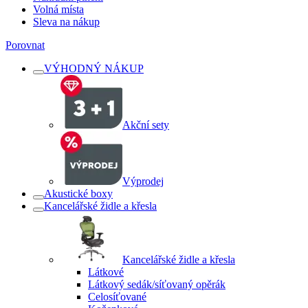
Volná místa
Sleva na nákup
Porovnat
VÝHODNÝ NÁKUP
Akční sety
Výprodej
Akustické boxy
Kancelářské židle a křesla
Kancelářské židle a křesla
Látkové
Látkový sedák/síťovaný opěrák
Celosíťované