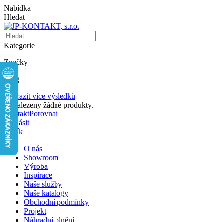
Nabídka
Hledat
Kategorie
Značky
Blog
Zobrazit více výsledků
Nenalezeny žádné produkty.
Kontakt
Porovnat
Přihlásit
Košík
O nás
Showroom
Výroba
Inspirace
Naše služby
Naše katalogy
Obchodní podmínky
Projekt
Náhradní plnění