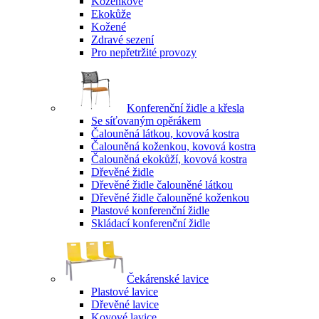
Koženkové
Ekokůže
Kožené
Zdravé sezení
Pro nepřetržité provozy
Konferenční židle a křesla
Se síťovaným opěrákem
Čalouněná látkou, kovová kostra
Čalouněná koženkou, kovová kostra
Čalouněná ekokůží, kovová kostra
Dřevěné židle
Dřevěné židle čalouněné látkou
Dřevěné židle čalouněné koženkou
Plastové konferenční židle
Skládací konferenční židle
Čekárenské lavice
Plastové lavice
Dřevěné lavice
Kovové lavice