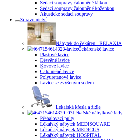
Sedací soupravy čalouněné látkou
Sedací soupravy čalouněné koženkou
Akustické sedací soupravy
Zdravotnictví
Nábytek do čekáren - RELAXIA
Čekárenské lavice
Plastové lavice
Dřevěné lavice
Kovové lavice
Čalouněné lavice
Polyuretanové lavice
Lavice se zvýšeným sedem
Lékařská křesla a židle
Lékařské nábytkové řady
Přebalovací pulty
Lékařský nábytek MEDISQUARE
Lékařský nábytek MEDICUS
Lékařský nábytek HOSPITAL