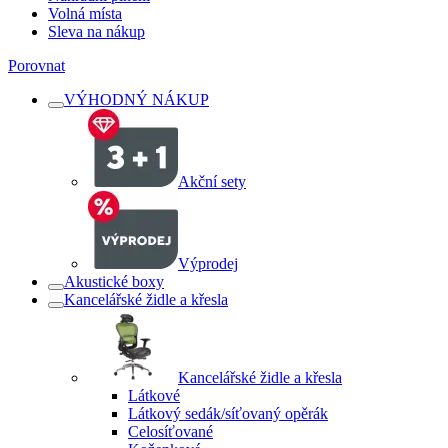
Volná místa
Sleva na nákup
Porovnat
VÝHODNÝ NÁKUP
Akční sety
Výprodej
Akustické boxy
Kancelářské židle a křesla
Kancelářské židle a křesla
Látkové
Látkový sedák/síťovaný opěrák
Celosíťované