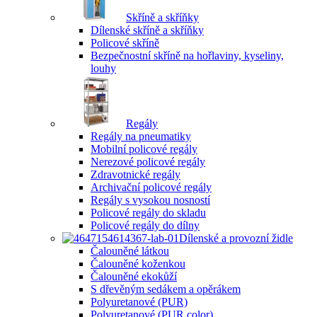
Skříně a skříňky
Dílenské skříně a skříňky
Policové skříně
Bezpečnostní skříně na hořlaviny, kyseliny,
louhy
Regály
Regály na pneumatiky
Mobilní policové regály
Nerezové policové regály
Zdravotnické regály
Archivační policové regály
Regály s vysokou nosností
Policové regály do skladu
Policové regály do dílny
Dílenské a provozní židle
Čalouněné látkou
Čalouněné koženkou
Čalouněné ekokůží
S dřevěným sedákem a opěrákem
Polyuretanové (PUR)
Polyuretanové (PUR color)