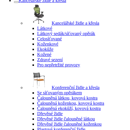
Kancelářské židle a křesla
Kancelářské židle a křesla
Látkové
Látkový sedák/síťovaný opěrák
Celosíťované
Koženkové
Ekokůže
Kožené
Zdravé sezení
Pro nepřetržité provozy
Konferenční židle a křesla
Se síťovaným opěrákem
Čalouněná látkou, kovová kostra
Čalouněná koženkou, kovová kostra
Čalouněná ekokůží, kovová kostra
Dřevěné židle
Dřevěné židle čalouněné látkou
Dřevěné židle čalouněné koženkou
Plastové konferenční židle