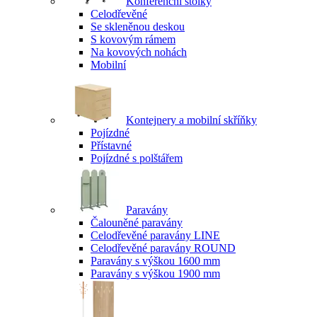
Konferenční stolky
Celodřevěné
Se skleněnou deskou
S kovovým rámem
Na kovových nohách
Mobilní
Kontejnery a mobilní skříňky
Pojízdné
Přístavné
Pojízdné s polštářem
Paravány
Čalouněné paravány
Celodřevěné paravány LINE
Celodřevěné paravány ROUND
Paravány s výškou 1600 mm
Paravány s výškou 1900 mm