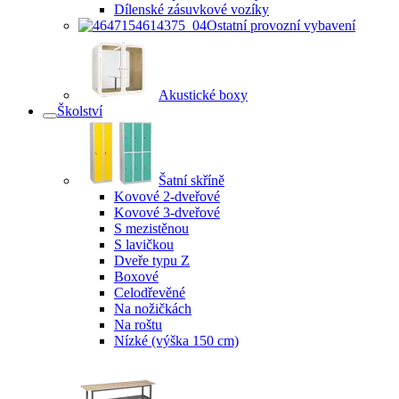
Dílenské zásuvkové vozíky
Ostatní provozní vybavení
Akustické boxy
Školství
Šatní skříně
Kovové 2-dveřové
Kovové 3-dveřové
S mezistěnou
S lavičkou
Dveře typu Z
Boxové
Celodřevěné
Na nožičkách
Na roštu
Nízké (výška 150 cm)