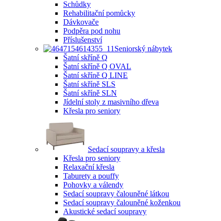
Schůdky
Rehabilitační pomůcky
Dávkovače
Podpěra pod nohu
Příslušenství
Seniorský nábytek
Šatní skříně Q
Šatní skříně Q OVAL
Šatní skříně Q LINE
Šatní skříně SLS
Šatní skříně SLN
Jídelní stoly z masivního dřeva
Křesla pro seniory
Sedací soupravy a křesla
Křesla pro seniory
Relaxační křesla
Taburety a pouffy
Pohovky a válendy
Sedací soupravy čalouněné látkou
Sedací soupravy čalouněné koženkou
Akustické sedací soupravy