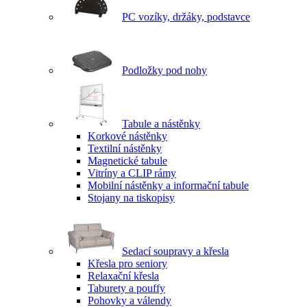
PC vozíky, držáky, podstavce
Podložky pod nohy
Tabule a nástěnky
Korkové nástěnky
Textilní nástěnky
Magnetické tabule
Vitríny a CLIP rámy
Mobilní nástěnky a informační tabule
Stojany na tiskopisy
Sedací soupravy a křesla
Křesla pro seniory
Relaxační křesla
Taburety a pouffy
Pohovky a válendy