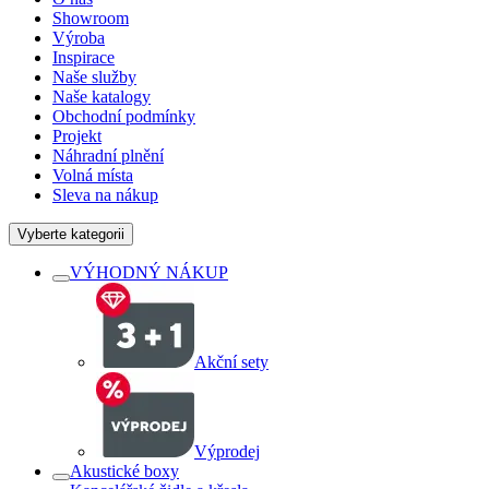
Showroom
Výroba
Inspirace
Naše služby
Naše katalogy
Obchodní podmínky
Projekt
Náhradní plnění
Volná místa
Sleva na nákup
Vyberte kategorii
VÝHODNÝ NÁKUP
Akční sety
Výprodej
Akustické boxy