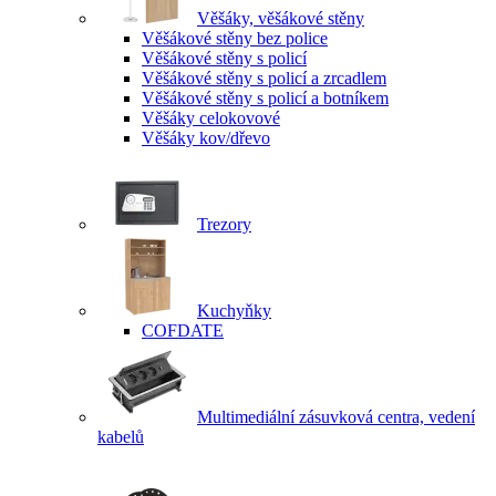
Věšáky, věšákové stěny
Věšákové stěny bez police
Věšákové stěny s policí
Věšákové stěny s policí a zrcadlem
Věšákové stěny s policí a botníkem
Věšáky celokovové
Věšáky kov/dřevo
Trezory
Kuchyňky
COFDATE
Multimediální zásuvková centra, vedení
kabelů