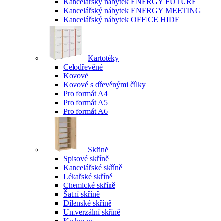
Kancelářský nábytek ENERGY FUTURE
Kancelářský nábytek ENERGY MEETING
Kancelářský nábytek OFFICE HIDE
Kartotéky
Celodřevěné
Kovové
Kovové s dřevěnými čílky
Pro formát A4
Pro formát A5
Pro formát A6
Skříně
Spisové skříně
Kancelářské skříně
Lékařské skříně
Chemické skříně
Šatní skříně
Dílenské skříně
Univerzální skříně
Knihovny