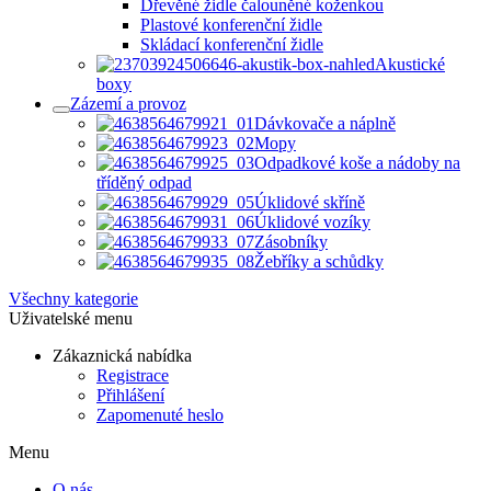
Dřevěné židle čalouněné koženkou
Plastové konferenční židle
Skládací konferenční židle
Akustické
boxy
Zázemí a provoz
Dávkovače a náplně
Mopy
Odpadkové koše a nádoby na
tříděný odpad
Úklidové skříně
Úklidové vozíky
Zásobníky
Žebříky a schůdky
Všechny kategorie
Uživatelské menu
Zákaznická nabídka
Registrace
Přihlášení
Zapomenuté heslo
Menu
O nás