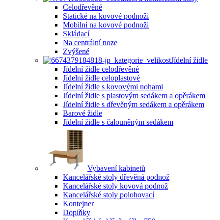
Celodřevěné
Statické na kovové podnoži
Mobilní na kovové podnoži
Skládací
Na centrální noze
Zvýšené
Jídelní židle
Jídelní židle celodřevěné
Jídelní židle celoplastové
Jídelní židle s kovovými nohami
Jídelní židle s plastovým sedákem a opěrákem
Jídelní židle s dřevěným sedákem a opěrákem
Barové židle
Jídelní židle s čalouněným sedákem
Vybavení kabinetů
Kancelářské stoly dřevěná podnož
Kancelářské stoly kovová podnož
Kancelářské stoly polohovací
Kontejner
Doplňky