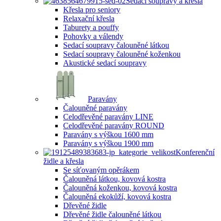
Sedací soupravy a křesla
Křesla pro seniory
Relaxační křesla
Taburety a pouffy
Pohovky a válendy
Sedací soupravy čalouněné látkou
Sedací soupravy čalouněné koženkou
Akustické sedací soupravy
Paravány
Čalouněné paravány
Celodřevěné paravány LINE
Celodřevěné paravány ROUND
Paravány s výškou 1600 mm
Paravány s výškou 1900 mm
Konferenční
židle a křesla
Se síťovaným opěrákem
Čalouněná látkou, kovová kostra
Čalouněná koženkou, kovová kostra
Čalouněná ekokůží, kovová kostra
Dřevěné židle
Dřevěné židle čalouněné látkou