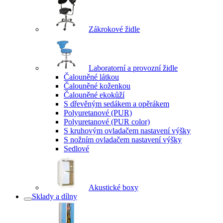
Zákrokové židle
Laboratorní a provozní židle
Čalouněné látkou
Čalouněné koženkou
Čalouněné ekokůží
S dřevěným sedákem a opěrákem
Polyuretanové (PUR)
Polyuretanové (PUR color)
S kruhovým ovladačem nastavení výšky
S nožním ovladačem nastavení výšky
Sedlové
Akustické boxy
Sklady a dílny