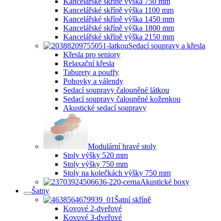
Kancelářské skříně výška 750 mm
Kancelářské skříně výška 1100 mm
Kancelářské skříně výška 1450 mm
Kancelářské skříně výška 1800 mm
Kancelářské skříně výška 2150 mm
Sedací soupravy a křesla
Křesla pro seniory
Relaxační křesla
Taburety a pouffy
Pohovky a válendy
Sedací soupravy čalouněné látkou
Sedací soupravy čalouněné koženkou
Akustické sedací soupravy
Modulární hravé stoly
Stoly výšky 520 mm
Stoly výšky 750 mm
Stoly na kolečkách výšky 750 mm
Akustické boxy
Šatny
Šatní skříně
Kovové 2-dveřové
Kovové 3-dveřové