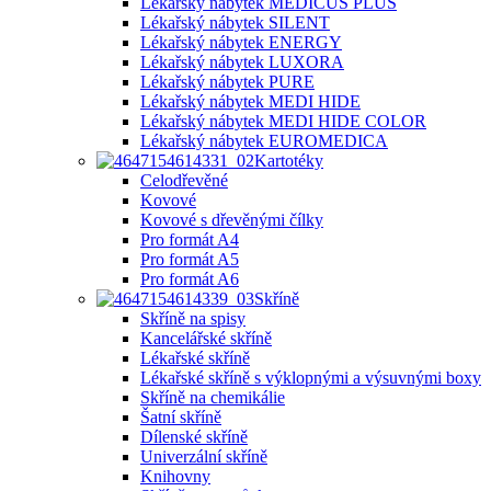
Lékařský nábytek MEDICUS PLUS
Lékařský nábytek SILENT
Lékařský nábytek ENERGY
Lékařský nábytek LUXORA
Lékařský nábytek PURE
Lékařský nábytek MEDI HIDE
Lékařský nábytek MEDI HIDE COLOR
Lékařský nábytek EUROMEDICA
Kartotéky
Celodřevěné
Kovové
Kovové s dřevěnými čílky
Pro formát A4
Pro formát A5
Pro formát A6
Skříně
Skříně na spisy
Kancelářské skříně
Lékařské skříně
Lékařské skříně s výklopnými a výsuvnými boxy
Skříně na chemikálie
Šatní skříně
Dílenské skříně
Univerzální skříně
Knihovny