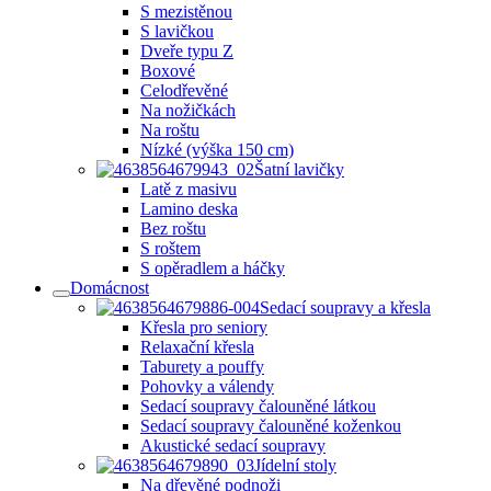
S mezistěnou
S lavičkou
Dveře typu Z
Boxové
Celodřevěné
Na nožičkách
Na roštu
Nízké (výška 150 cm)
Šatní lavičky
Latě z masivu
Lamino deska
Bez roštu
S roštem
S opěradlem a háčky
Domácnost
Sedací soupravy a křesla
Křesla pro seniory
Relaxační křesla
Taburety a pouffy
Pohovky a válendy
Sedací soupravy čalouněné látkou
Sedací soupravy čalouněné koženkou
Akustické sedací soupravy
Jídelní stoly
Na dřevěné podnoži