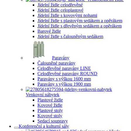
Jídelní židle celodřevěné
Jídelní židle celoplastové
Jídelní židle s kovovými nohami
Jídelní židle s plastovým sedákem a opěrákem
Jídelní židle s dřevěným sedákem a opěrákem
Barové židle
Jídelní židle s čalouněným sedákem
Paravány
Čalouněné paravány
Celodřevěné paravány LINE
Celodřevěné paravány ROUND
Paravány s výškou 1600 mm
Paravány s výškou 1900 mm
Venkovní nábytek
Plastové židle
Kovové židle
Plastové stoly
Kovové stoly
Sedací soupravy
Konferenční a kulturní sály