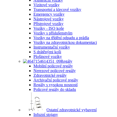
Asistenční vozíky
Vizitové vozíky
Transportní a klecové vozíky
Emergency vozíky
Nástrojové vozíky
Přístrojové vozíky
Vozíky - ISO koše
Vozíky s příslušenstvím
Vozíky na třídění odpadu a prádla
Vozíky na zdravotnickou dokumentaci
Instrumentační vozíky
S drátěnými koši
Plošinové vozíky
Regály
Mobilní policové regály
Nerezové policové regály
Zdravotnické regály
Archivační policové regály
Regály s vysokou nosností
Policové regály do skladu
Ostatní zdravotnické vybavení
Infuzní stojany