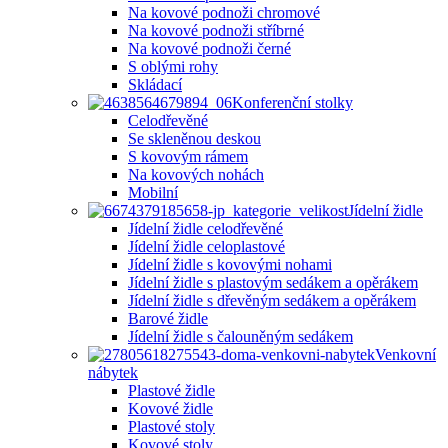
Na kovové podnoži chromové
Na kovové podnoži stříbrné
Na kovové podnoži černé
S oblými rohy
Skládací
Konferenční stolky
Celodřevěné
Se skleněnou deskou
S kovovým rámem
Na kovových nohách
Mobilní
Jídelní židle
Jídelní židle celodřevěné
Jídelní židle celoplastové
Jídelní židle s kovovými nohami
Jídelní židle s plastovým sedákem a opěrákem
Jídelní židle s dřevěným sedákem a opěrákem
Barové židle
Jídelní židle s čalouněným sedákem
Venkovní
nábytek
Plastové židle
Kovové židle
Plastové stoly
Kovové stoly