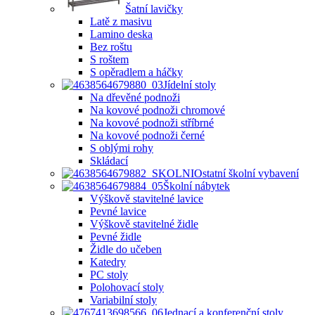
Šatní lavičky
Latě z masivu
Lamino deska
Bez roštu
S roštem
S opěradlem a háčky
Jídelní stoly
Na dřevěné podnoži
Na kovové podnoži chromové
Na kovové podnoži stříbrné
Na kovové podnoži černé
S oblými rohy
Skládací
Ostatní školní vybavení
Školní nábytek
Výškově stavitelné lavice
Pevné lavice
Výškově stavitelné židle
Pevné židle
Židle do učeben
Katedry
PC stoly
Polohovací stoly
Variabilní stoly
Jednací a konferenční stoly