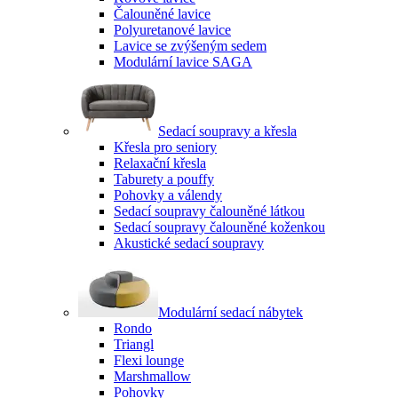
Čalouněné lavice
Polyuretanové lavice
Lavice se zvýšeným sedem
Modulární lavice SAGA
Sedací soupravy a křesla
Křesla pro seniory
Relaxační křesla
Taburety a pouffy
Pohovky a válendy
Sedací soupravy čalouněné látkou
Sedací soupravy čalouněné koženkou
Akustické sedací soupravy
Modulární sedací nábytek
Rondo
Triangl
Flexi lounge
Marshmallow
Pohovky