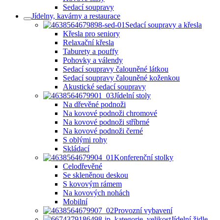
Sedací soupravy
Jídelny, kavárny a restaurace
Sedací soupravy a křesla
Křesla pro seniory
Relaxační křesla
Taburety a pouffy
Pohovky a válendy
Sedací soupravy čalouněné látkou
Sedací soupravy čalouněné koženkou
Akustické sedací soupravy
Jídelní stoly
Na dřevěné podnoži
Na kovové podnoži chromové
Na kovové podnoži stříbrné
Na kovové podnoži černé
S oblými rohy
Skládací
Konferenční stolky
Celodřevěné
Se skleněnou deskou
S kovovým rámem
Na kovových nohách
Mobilní
Provozní vybavení
Jídelní židle