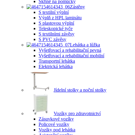
Skříně na pomůcky
Zástěny
S textilní výplní
Výplň z HPL laminátu
S plastovou výplní
Teleskopické tyče
S textilními závěsy
S PVC závěsy
Lehátka a lůžka
Vyšetřovací a rehabilitační pevná
Vyšetřovací a rehabilitační mobilní
Transportní lehátka
Elektrická lehátka
Jídelní stolky a noční stolky
Vozíky pro zdravotnictví
Zásuvkové vozíky
Policové vozíky
Vozíky pod lehátka