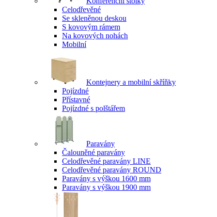
Konferenční stolky
Celodřevěné
Se skleněnou deskou
S kovovým rámem
Na kovových nohách
Mobilní
Kontejnery a mobilní skříňky
Pojízdné
Přístavné
Pojízdné s polštářem
Paravány
Čalouněné paravány
Celodřevěné paravány LINE
Celodřevěné paravány ROUND
Paravány s výškou 1600 mm
Paravány s výškou 1900 mm