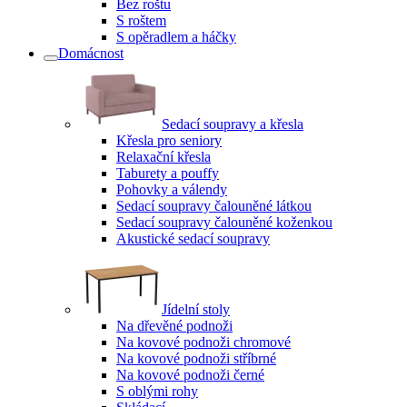
Bez roštu
S roštem
S opěradlem a háčky
Domácnost
Sedací soupravy a křesla
Křesla pro seniory
Relaxační křesla
Taburety a pouffy
Pohovky a válendy
Sedací soupravy čalouněné látkou
Sedací soupravy čalouněné koženkou
Akustické sedací soupravy
Jídelní stoly
Na dřevěné podnoži
Na kovové podnoži chromové
Na kovové podnoži stříbrné
Na kovové podnoži černé
S oblými rohy