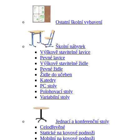
Ostatní školní vybavení
Školní nábytek
Výškově stavitelné lavice
Pevné lavice
Výškově stavitelné židle
Pevné židle
Židle do učeben
Katedry
PC stoly
Polohovací stoly
Variabilní stoly
Jednací a konferenční stoly
Celodřevěné
Statické na kovové podnoži
Mobilní na kovové podnoži