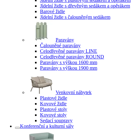
Jídelní židle s plastovým sedákem a opěrákem
Jídelní židle s dřevěným sedákem a opěrákem
Barové židle
Jídelní židle s čalouněným sedákem
Paravány
Čalouněné paravány
Celodřevěné paravány LINE
Celodřevěné paravány ROUND
Paravány s výškou 1600 mm
Paravány s výškou 1900 mm
Venkovní nábytek
Plastové židle
Kovové židle
Plastové stoly
Kovové stoly
Sedací soupravy
Konferenční a kulturní sály