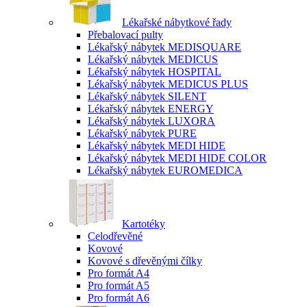
Lékařské nábytkové řady
Přebalovací pulty
Lékařský nábytek MEDISQUARE
Lékařský nábytek MEDICUS
Lékařský nábytek HOSPITAL
Lékařský nábytek MEDICUS PLUS
Lékařský nábytek SILENT
Lékařský nábytek ENERGY
Lékařský nábytek LUXORA
Lékařský nábytek PURE
Lékařský nábytek MEDI HIDE
Lékařský nábytek MEDI HIDE COLOR
Lékařský nábytek EUROMEDICA
Kartotéky
Celodřevěné
Kovové
Kovové s dřevěnými čílky
Pro formát A4
Pro formát A5
Pro formát A6