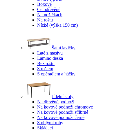
Boxové
Celodřevěné
Na nožičkách
Na roštu
Nízké (výška 150 cm)
Šatní lavičky
Latě z masivu
Lamino deska
Bez roštu
S roštem
S opěradlem a háčky
Jídelní stoly
Na dřevěné podnoži
Na kovové podnoži chromové
Na kovové podnoži stříbrné
Na kovové podnoži černé
S oblými rohy
Skládací