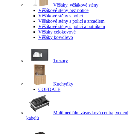
Věšáky, věšákové stěny
Věšákové stěny bez police
Věšákové stěny s policí
Věšákové stěny s policí a zrcadlem
Věšákové stěny s policí a botníkem
Věšáky celokovové
Věšáky kov/dřevo
Trezory
Kuchyňky
COFDATE
Multimediální zásuvková centra, vedení
kabelů