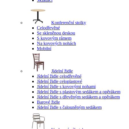
Skládací
Konferenční stolky
Celodřevěné
Se skleněnou deskou
S kovovým rámem
Na kovových nohách
Mobilní
Jídelní židle
Jídelní židle celodřevěné
Jídelní židle celoplastové
Jídelní židle s kovovými nohami
Jídelní židle s plastovým sedákem a opěrákem
Jídelní židle s dřevěným sedákem a opěrákem
Barové židle
Jídelní židle s čalouněným sedákem