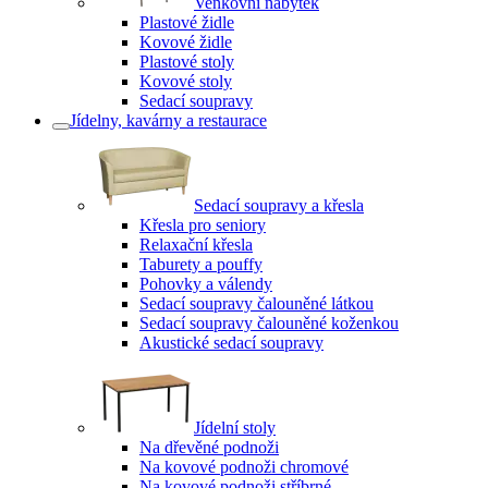
Venkovní nábytek
Plastové židle
Kovové židle
Plastové stoly
Kovové stoly
Sedací soupravy
Jídelny, kavárny a restaurace
Sedací soupravy a křesla
Křesla pro seniory
Relaxační křesla
Taburety a pouffy
Pohovky a válendy
Sedací soupravy čalouněné látkou
Sedací soupravy čalouněné koženkou
Akustické sedací soupravy
Jídelní stoly
Na dřevěné podnoži
Na kovové podnoži chromové
Na kovové podnoži stříbrné