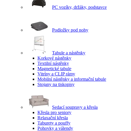
PC vozíky, držáky, podstavce
Podložky pod nohy
Tabule a nástěnky
Korkové nástěnky
Textilní nástěnky
Magnetické tabule
Vitríny a CLIP rámy
Mobilní nástěnky a informační tabule
Stojany na tiskopisy
Sedací soupravy a křesla
Křesla pro seniory
Relaxační křesla
Taburety a pouffy
Pohovky a válendy