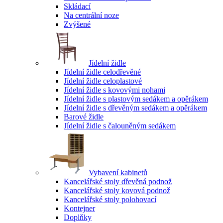
Skládací
Na centrální noze
Zvýšené
Jídelní židle
Jídelní židle celodřevěné
Jídelní židle celoplastové
Jídelní židle s kovovými nohami
Jídelní židle s plastovým sedákem a opěrákem
Jídelní židle s dřevěným sedákem a opěrákem
Barové židle
Jídelní židle s čalouněným sedákem
Vybavení kabinetů
Kancelářské stoly dřevěná podnož
Kancelářské stoly kovová podnož
Kancelářské stoly polohovací
Kontejner
Doplňky