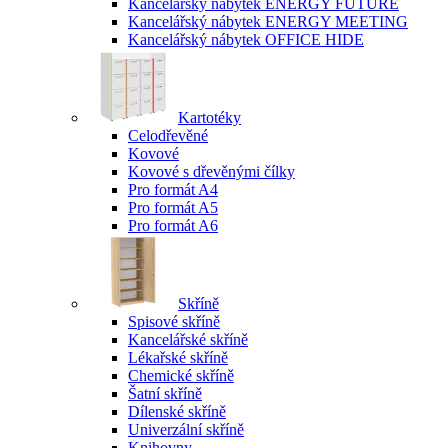
Kancelářský nábytek ENERGY FUTURE
Kancelářský nábytek ENERGY MEETING
Kancelářský nábytek OFFICE HIDE
Kartotéky
Celodřevěné
Kovové
Kovové s dřevěnými čílky
Pro formát A4
Pro formát A5
Pro formát A6
Skříně
Spisové skříně
Kancelářské skříně
Lékařské skříně
Chemické skříně
Šatní skříně
Dílenské skříně
Univerzální skříně
Knihovny