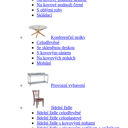
Na kovové podnoži černé
S oblými rohy
Skládací
Konferenční stolky
Celodřevěné
Se skleněnou deskou
S kovovým rámem
Na kovových nohách
Mobilní
Provozní vybavení
Jídelní židle
Jídelní židle celodřevěné
Jídelní židle celoplastové
Jídelní židle s kovovými nohami