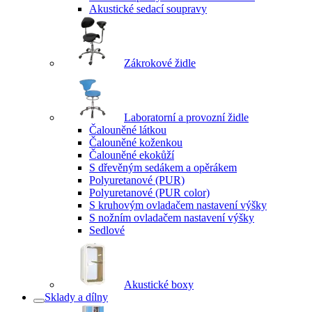
Akustické sedací soupravy
Zákrokové židle
Laboratorní a provozní židle
Čalouněné látkou
Čalouněné koženkou
Čalouněné ekokůží
S dřevěným sedákem a opěrákem
Polyuretanové (PUR)
Polyuretanové (PUR color)
S kruhovým ovladačem nastavení výšky
S nožním ovladačem nastavení výšky
Sedlové
Akustické boxy
Sklady a dílny