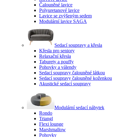
Čalouněné lavice
Polyuretanové lavice
Lavice se zvýšeným sedem
Modulární lavice SAGA
Sedací soupravy a křesla
Křesla pro seniory
Relaxační křesla
Taburety a pouffy
Pohovky a válendy
Sedací soupravy čalouněné látkou
Sedací soupravy čalouněné koženkou
Akustické sedací soupravy
Modulární sedací nábytek
Rondo
Triangl
Flexi lounge
Marshmallow
Pohovky