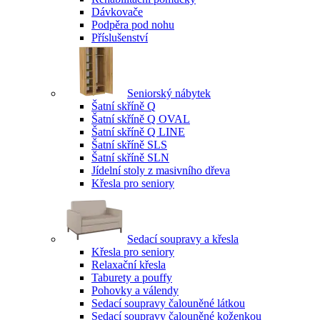
Dávkovače
Podpěra pod nohu
Příslušenství
Seniorský nábytek
Šatní skříně Q
Šatní skříně Q OVAL
Šatní skříně Q LINE
Šatní skříně SLS
Šatní skříně SLN
Jídelní stoly z masivního dřeva
Křesla pro seniory
Sedací soupravy a křesla
Křesla pro seniory
Relaxační křesla
Taburety a pouffy
Pohovky a válendy
Sedací soupravy čalouněné látkou
Sedací soupravy čalouněné koženkou