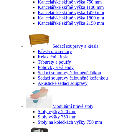
Kancelářské skříně výška 750 mm
Kancelářské skříně výška 1100 mm
Kancelářské skříně výška 1450 mm
Kancelářské skříně výška 1800 mm
Kancelářské skříně výška 2150 mm
Sedací soupravy a křesla
Křesla pro seniory
Relaxační křesla
Taburety a pouffy
Pohovky a válendy
Sedací soupravy čalouněné látkou
Sedací soupravy čalouněné koženkou
Akustické sedací soupravy
Modulární hravé stoly
Stoly výšky 520 mm
Stoly výšky 750 mm
Stoly na kolečkách výšky 750 mm