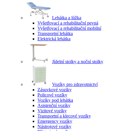
Lehátka a lůžka
Vyšetřovací a rehabilitační pevná
Vyšetřovací a rehabilitační mobilní
Transportní lehátka
Elektrická lehátka
Jídelní stolky a noční stolky
Vozíky pro zdravotnictví
Zásuvkové vozíky
Policové vozíky
Vozíky pod lehátka
Asistenční vozíky
Vizitové vozíky
Transportní a klecové vozíky
Emergency vozíky
Nástrojové vozíky