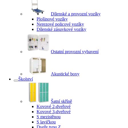
Dílenské a provozní vozíky
Plošinové vozíky
Nerezové policové vozíky
Dílenské zásuvkové vozíky
Ostatní provozní vybavení
Akustické boxy
Školství
Šatní skříně
Kovové 2-dveřové
Kovové 3-dveřové
S mezistěnou
S lavičkou
Dveře typu Z