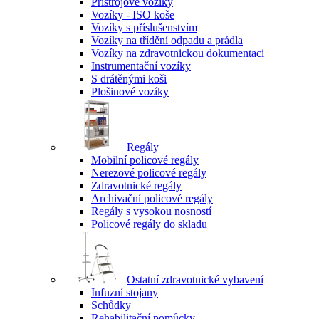
Přístrojové vozíky
Vozíky - ISO koše
Vozíky s příslušenstvím
Vozíky na třídění odpadu a prádla
Vozíky na zdravotnickou dokumentaci
Instrumentační vozíky
S drátěnými koši
Plošinové vozíky
Regály
Mobilní policové regály
Nerezové policové regály
Zdravotnické regály
Archivační policové regály
Regály s vysokou nosností
Policové regály do skladu
Ostatní zdravotnické vybavení
Infuzní stojany
Schůdky
Rehabilitační pomůcky