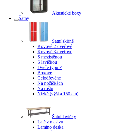
Akustické boxy
Šatny
Šatní skříně
Kovové 2-dveřové
Kovové 3-dveřové
S mezistěnou
S lavičkou
Dveře typu Z
Boxové
Celodřevěné
Na nožičkách
Na roštu
Nízké (výška 150 cm)
Šatní lavičky
Latě z masivu
Lamino deska