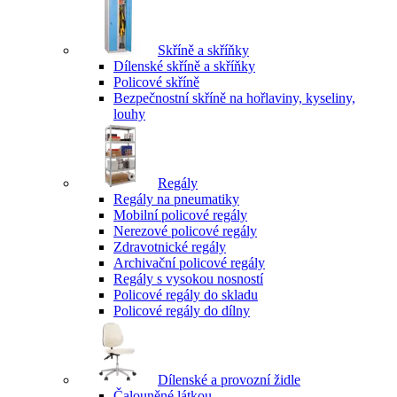
Skříně a skříňky
Dílenské skříně a skříňky
Policové skříně
Bezpečnostní skříně na hořlaviny, kyseliny,
louhy
Regály
Regály na pneumatiky
Mobilní policové regály
Nerezové policové regály
Zdravotnické regály
Archivační policové regály
Regály s vysokou nosností
Policové regály do skladu
Policové regály do dílny
Dílenské a provozní židle
Čalouněné látkou