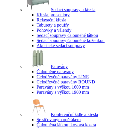
Sedací soupravy a křesla
Křesla pro seniory
Relaxační křesla
Taburety a pouffy
Pohovky a válendy
Sedací soupravy čalouněné látkou
Sedací soupravy čalouněné koženkou
Akustické sedací soupravy
Paravány
Čalouněné paravány
Celodřevěné paravány LINE
Celodřevěné paravány ROUND
Paravány s výškou 1600 mm
Paravány s výškou 1900 mm
Konferenční židle a křesla
Se síťovaným opěrákem
Čalouněná látkou, kovová kostra