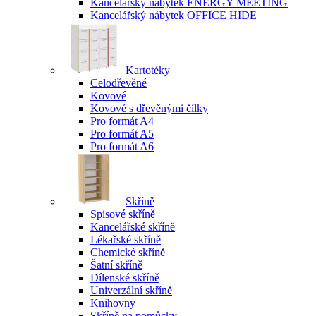
Kancelářský nábytek ENERGY MEETING
Kancelářský nábytek OFFICE HIDE
Kartotéky
Celodřevěné
Kovové
Kovové s dřevěnými čílky
Pro formát A4
Pro formát A5
Pro formát A6
Skříně
Spisové skříně
Kancelářské skříně
Lékařské skříně
Chemické skříně
Šatní skříně
Dílenské skříně
Univerzální skříně
Knihovny
Skříně na pomůcky