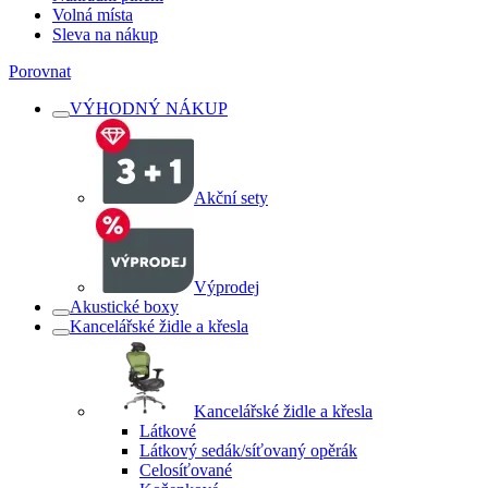
Volná místa
Sleva na nákup
Porovnat
VÝHODNÝ NÁKUP
Akční sety
Výprodej
Akustické boxy
Kancelářské židle a křesla
Kancelářské židle a křesla
Látkové
Látkový sedák/síťovaný opěrák
Celosíťované