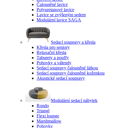
Čalouněné lavice
Polyuretanové lavice
Lavice se zvýšeným sedem
Modulární lavice SAGA
Sedací soupravy a křesla
Křesla pro seniory
Relaxační křesla
Taburety a pouffy
Pohovky a válendy
Sedací soupravy čalouněné látkou
Sedací soupravy čalouněné koženkou
Akustické sedací soupravy
Modulární sedací nábytek
Rondo
Triangl
Flexi lounge
Marshmallow
Pohovky