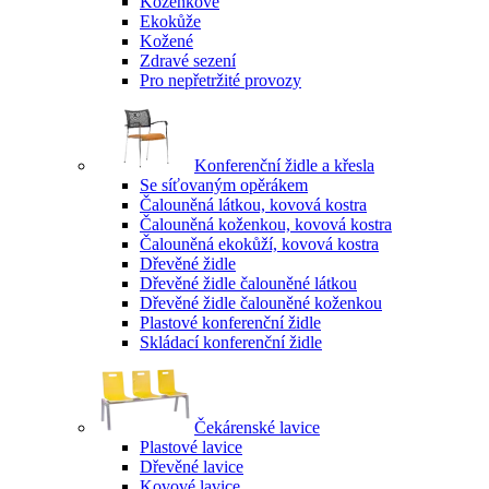
Koženkové
Ekokůže
Kožené
Zdravé sezení
Pro nepřetržité provozy
Konferenční židle a křesla
Se síťovaným opěrákem
Čalouněná látkou, kovová kostra
Čalouněná koženkou, kovová kostra
Čalouněná ekokůží, kovová kostra
Dřevěné židle
Dřevěné židle čalouněné látkou
Dřevěné židle čalouněné koženkou
Plastové konferenční židle
Skládací konferenční židle
Čekárenské lavice
Plastové lavice
Dřevěné lavice
Kovové lavice