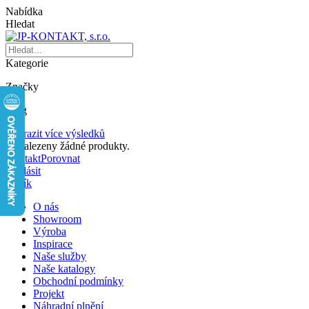
Nabídka
Hledat
Kategorie
Značky
Blog
Zobrazit více výsledků
Nenalezeny žádné produkty.
Kontakt
Porovnat
Přihlásit
Košík
O nás
Showroom
Výroba
Inspirace
Naše služby
Naše katalogy
Obchodní podmínky
Projekt
Náhradní plnění