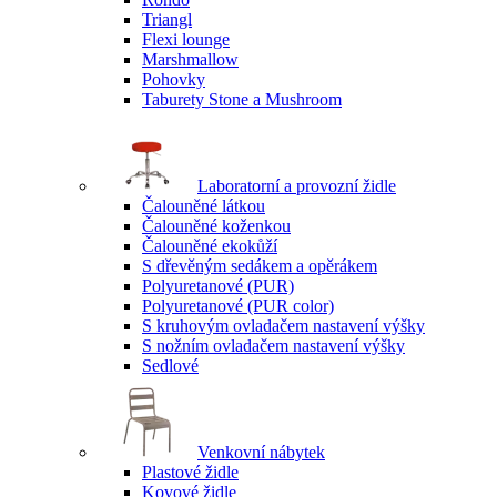
Triangl
Flexi lounge
Marshmallow
Pohovky
Taburety Stone a Mushroom
Laboratorní a provozní židle
Čalouněné látkou
Čalouněné koženkou
Čalouněné ekokůží
S dřevěným sedákem a opěrákem
Polyuretanové (PUR)
Polyuretanové (PUR color)
S kruhovým ovladačem nastavení výšky
S nožním ovladačem nastavení výšky
Sedlové
Venkovní nábytek
Plastové židle
Kovové židle