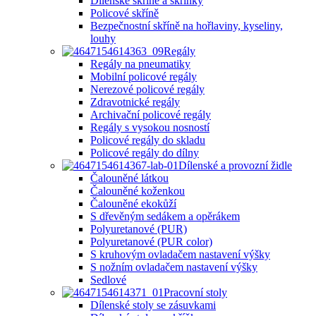
Dílenské skříně a skříňky
Policové skříně
Bezpečnostní skříně na hořlaviny, kyseliny,
louhy
Regály
Regály na pneumatiky
Mobilní policové regály
Nerezové policové regály
Zdravotnické regály
Archivační policové regály
Regály s vysokou nosností
Policové regály do skladu
Policové regály do dílny
Dílenské a provozní židle
Čalouněné látkou
Čalouněné koženkou
Čalouněné ekokůží
S dřevěným sedákem a opěrákem
Polyuretanové (PUR)
Polyuretanové (PUR color)
S kruhovým ovladačem nastavení výšky
S nožním ovladačem nastavení výšky
Sedlové
Pracovní stoly
Dílenské stoly se zásuvkami