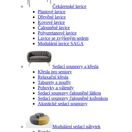
Čekárenské lavice
Plastové lavice
Dřevěné lavice
Kovové lavice
Čalouněné lavice
Polyuretanové lavice
Lavice se zvýšeným sedem
Modulární lavice SAGA
Sedací soupravy a křesla
Křesla pro seniory
Relaxační křesla
Taburety a pouffy
Pohovky a válendy
Sedací soupravy čalouněné látkou
Sedací soupravy čalouněné koženkou
Akustické sedací soupravy
Modulární sedací nábytek
Rondo