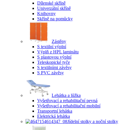
Dílenské skříně
Univerzální skříně
Knihovny
Skříně na pomůcky
Zástěny
S textilní výplní
Výplň z HPL laminátu
S plastovou výplní
Teleskopické tyče
S textilními závěsy
S PVC závěsy
Lehátka a lůžka
Vyšetřovací a rehabilitační pevná
Vyšetřovací a rehabilitační mobilní
Transportní lehátka
Elektrická lehátka
Jídelní stolky a noční stolky