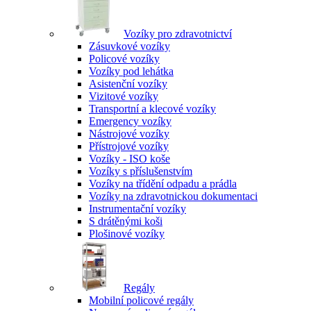
Vozíky pro zdravotnictví
Zásuvkové vozíky
Policové vozíky
Vozíky pod lehátka
Asistenční vozíky
Vizitové vozíky
Transportní a klecové vozíky
Emergency vozíky
Nástrojové vozíky
Přístrojové vozíky
Vozíky - ISO koše
Vozíky s příslušenstvím
Vozíky na třídění odpadu a prádla
Vozíky na zdravotnickou dokumentaci
Instrumentační vozíky
S drátěnými koši
Plošinové vozíky
Regály
Mobilní policové regály