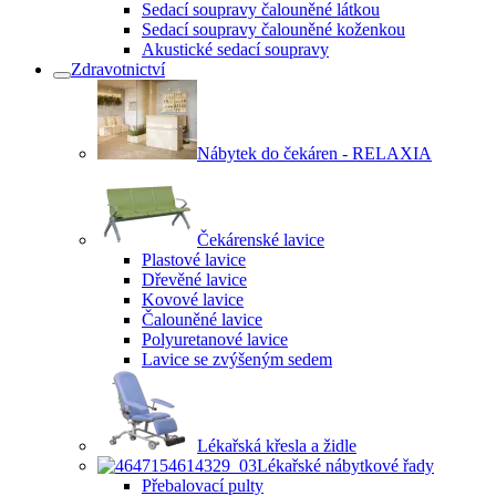
Sedací soupravy čalouněné látkou
Sedací soupravy čalouněné koženkou
Akustické sedací soupravy
Zdravotnictví
Nábytek do čekáren - RELAXIA
Čekárenské lavice
Plastové lavice
Dřevěné lavice
Kovové lavice
Čalouněné lavice
Polyuretanové lavice
Lavice se zvýšeným sedem
Lékařská křesla a židle
Lékařské nábytkové řady
Přebalovací pulty