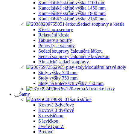
Kancelářské skříně výška 1100 mm
Kancelářské skříně výška 1450 mm
Kancelářské skříně výška 1800 mm
Kancelářské skříně výška 2150 mm
Sedací soupravy a křesla
Křesla pro seniory
Relaxační křesla
Taburety a pouffy
Pohovky a válendy
Sedací soupravy čalouněné látkou
Sedací soupravy čalouněné koženkou
Akustické sedací soupravy
Modulární hravé stoly
Stoly výšky 520 mm
Stoly výšky 750 mm
Stoly na kolečkách výšky 750 mm
Akustické boxy
Šatny
Šatní skříně
Kovové 2-dveřové
Kovové 3-dveřové
S mezistěnou
S lavičkou
Dveře typu Z
Boxové