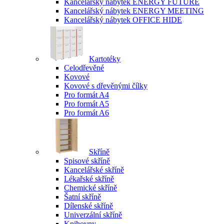
Kancelářský nábytek ENERGY FUTURE
Kancelářský nábytek ENERGY MEETING
Kancelářský nábytek OFFICE HIDE
Kartotéky
Celodřevěné
Kovové
Kovové s dřevěnými čílky
Pro formát A4
Pro formát A5
Pro formát A6
Skříně
Spisové skříně
Kancelářské skříně
Lékařské skříně
Chemické skříně
Šatní skříně
Dílenské skříně
Univerzální skříně
Knihovny