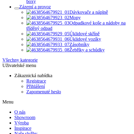
boxy
Zázemí a provoz
Dávkovače a náplně
Mopy
Odpadkové koše a nádoby na
tříděný odpad
Úklidové skříně
Úklidové vozíky
Zásobníky
Žebříky a schůdky
Všechny kategorie
Uživatelské menu
Zákaznická nabídka
Registrace
Přihlášení
Zapomenuté heslo
Menu
O nás
Showroom
Výroba
Inspirace
Naše služby