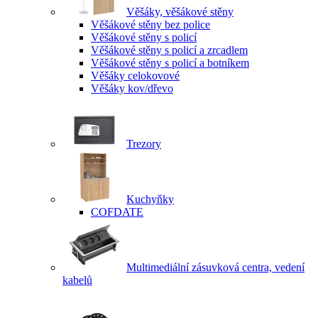
Věšáky, věšákové stěny
Věšákové stěny bez police
Věšákové stěny s policí
Věšákové stěny s policí a zrcadlem
Věšákové stěny s policí a botníkem
Věšáky celokovové
Věšáky kov/dřevo
Trezory
Kuchyňky
COFDATE
Multimediální zásuvková centra, vedení
kabelů