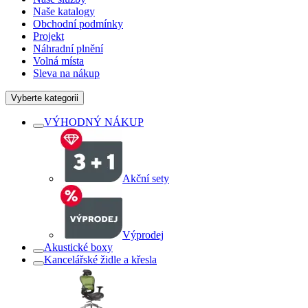
Naše katalogy
Obchodní podmínky
Projekt
Náhradní plnění
Volná místa
Sleva na nákup
Vyberte kategorii
VÝHODNÝ NÁKUP
Akční sety
Výprodej
Akustické boxy
Kancelářské židle a křesla