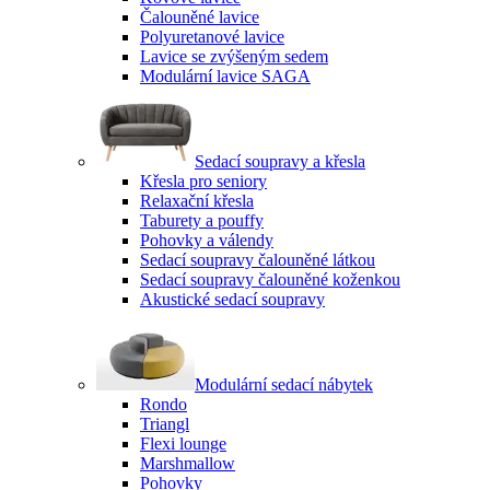
Čalouněné lavice
Polyuretanové lavice
Lavice se zvýšeným sedem
Modulární lavice SAGA
Sedací soupravy a křesla
Křesla pro seniory
Relaxační křesla
Taburety a pouffy
Pohovky a válendy
Sedací soupravy čalouněné látkou
Sedací soupravy čalouněné koženkou
Akustické sedací soupravy
Modulární sedací nábytek
Rondo
Triangl
Flexi lounge
Marshmallow
Pohovky