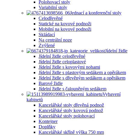
Polohovací stoly
Variabilní stoly
Jednací a konferenční stoly
Celodřevěné
Statické na kovové podnoži
Mobilní na kovové podnoži
Skládací
Na centrální noze
Zvýšené
Jídelní židle
Jídelní židle celodřevěné
Jídelní židle celoplastové
Jídelní židle s kovovými nohami
Jídelní židle s plastovým sedákem a opěrákem
Jídelní židle s dřevěným sedákem a opěrákem
Barové židle
Jídelní židle s čalouněným sedákem
Vybavení
kabinetů
Kancelářské stoly dřevěná podnož
Kancelářské stoly kovová podnož
Kancelářské stoly polohovací
Kontejner
Doplňky
Kancelářské skříně výška 750 mm