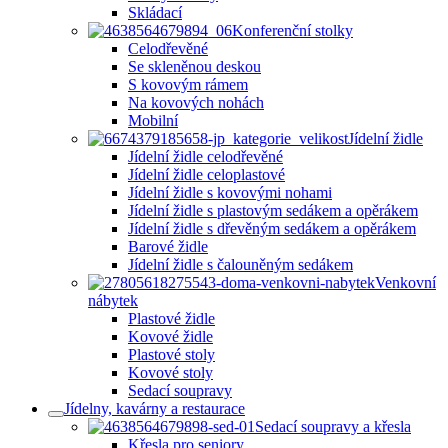
Skládací
Konferenční stolky
Celodřevěné
Se skleněnou deskou
S kovovým rámem
Na kovových nohách
Mobilní
Jídelní židle
Jídelní židle celodřevěné
Jídelní židle celoplastové
Jídelní židle s kovovými nohami
Jídelní židle s plastovým sedákem a opěrákem
Jídelní židle s dřevěným sedákem a opěrákem
Barové židle
Jídelní židle s čalouněným sedákem
Venkovní
nábytek
Plastové židle
Kovové židle
Plastové stoly
Kovové stoly
Sedací soupravy
Jídelny, kavárny a restaurace
Sedací soupravy a křesla
Křesla pro seniory