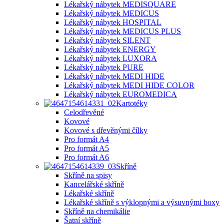
Lékařský nábytek MEDISQUARE
Lékařský nábytek MEDICUS
Lékařský nábytek HOSPITAL
Lékařský nábytek MEDICUS PLUS
Lékařský nábytek SILENT
Lékařský nábytek ENERGY
Lékařský nábytek LUXORA
Lékařský nábytek PURE
Lékařský nábytek MEDI HIDE
Lékařský nábytek MEDI HIDE COLOR
Lékařský nábytek EUROMEDICA
Kartotéky
Celodřevěné
Kovové
Kovové s dřevěnými čílky
Pro formát A4
Pro formát A5
Pro formát A6
Skříně
Skříně na spisy
Kancelářské skříně
Lékařské skříně
Lékařské skříně s výklopnými a výsuvnými boxy
Skříně na chemikálie
Šatní skříně