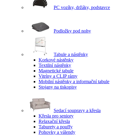
PC vozíky, držáky, podstavce
Podložky pod nohy
Tabule a nástěnky
Korkové nástěnky
Textilní nástěnky
Magnetické tabule
Vitríny a CLIP rámy
Mobilní nástěnky a informační tabule
Stojany na tiskopisy
Sedací soupravy a křesla
Křesla pro seniory
Relaxační křesla
Taburety a pouffy
Pohovky a válendy