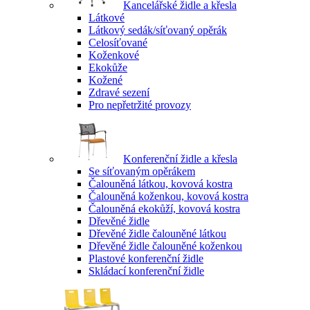
Kancelářské židle a křesla
Látkové
Látkový sedák/síťovaný opěrák
Celosíťované
Koženkové
Ekokůže
Kožené
Zdravé sezení
Pro nepřetržité provozy
Konferenční židle a křesla
Se síťovaným opěrákem
Čalouněná látkou, kovová kostra
Čalouněná koženkou, kovová kostra
Čalouněná ekokůží, kovová kostra
Dřevěné židle
Dřevěné židle čalouněné látkou
Dřevěné židle čalouněné koženkou
Plastové konferenční židle
Skládací konferenční židle