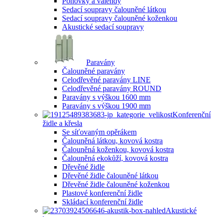
Pohovky a válendy
Sedací soupravy čalouněné látkou
Sedací soupravy čalouněné koženkou
Akustické sedací soupravy
Paravány
Čalouněné paravány
Celodřevěné paravány LINE
Celodřevěné paravány ROUND
Paravány s výškou 1600 mm
Paravány s výškou 1900 mm
Konferenční
židle a křesla
Se síťovaným opěrákem
Čalouněná látkou, kovová kostra
Čalouněná koženkou, kovová kostra
Čalouněná ekokůží, kovová kostra
Dřevěné židle
Dřevěné židle čalouněné látkou
Dřevěné židle čalouněné koženkou
Plastové konferenční židle
Skládací konferenční židle
Akustické