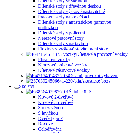
Dílenské stoly se skříňkou
Dílenské stoly s dřevěnou deskou
Dílenské stoly výškově nastavitelné
Pracovní stoly na kolečkách
Dílenské stoly s antistatickou gumovou
podložkou
Dílenské stoly s policemi
Nerezové pracovní stoly
Dílenské stoly s nástavbou
Elektricky výškově stavitelnými stoly
Dílenské a provozní vozíky
Plošinové vozíky
Nerezové policové vozíky
Dílenské zásuvkové vozíky
Ostatní provozní vybavení
Akustické boxy
Školství
Šatní skříně
Kovové 2-dveřové
Kovové 3-dveřové
S mezistěnou
S lavičkou
Dveře typu Z
Boxové
Celodřevěné