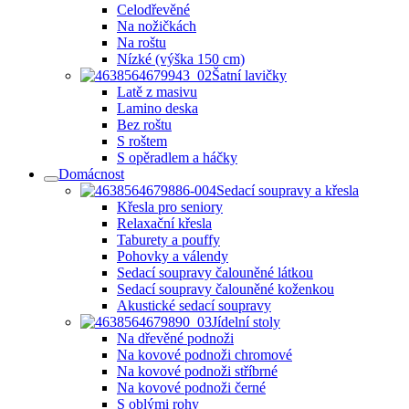
Celodřevěné
Na nožičkách
Na roštu
Nízké (výška 150 cm)
Šatní lavičky
Latě z masivu
Lamino deska
Bez roštu
S roštem
S opěradlem a háčky
Domácnost
Sedací soupravy a křesla
Křesla pro seniory
Relaxační křesla
Taburety a pouffy
Pohovky a válendy
Sedací soupravy čalouněné látkou
Sedací soupravy čalouněné koženkou
Akustické sedací soupravy
Jídelní stoly
Na dřevěné podnoži
Na kovové podnoži chromové
Na kovové podnoži stříbrné
Na kovové podnoži černé
S oblými rohy