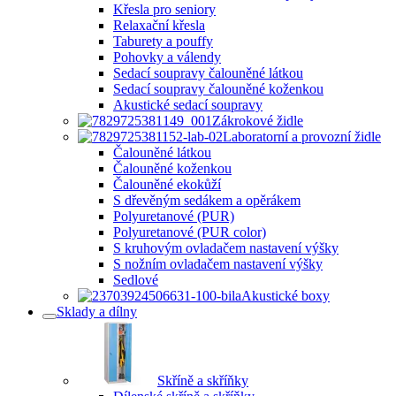
Křesla pro seniory
Relaxační křesla
Taburety a pouffy
Pohovky a válendy
Sedací soupravy čalouněné látkou
Sedací soupravy čalouněné koženkou
Akustické sedací soupravy
Zákrokové židle
Laboratorní a provozní židle
Čalouněné látkou
Čalouněné koženkou
Čalouněné ekokůží
S dřevěným sedákem a opěrákem
Polyuretanové (PUR)
Polyuretanové (PUR color)
S kruhovým ovladačem nastavení výšky
S nožním ovladačem nastavení výšky
Sedlové
Akustické boxy
Sklady a dílny
Skříně a skříňky