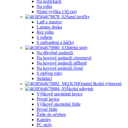
Na nožičkách
Na roštu
Nízké (výška 150 cm)
Šatní lavičky
Latě z masivu
Lamino deska
Bez roštu
S roštem
S opěradlem a háčky
Jídelní stoly
Na dřevěné podnoži
Na kovové podnoži chromové
Na kovové podnoži stříbrné
Na kovové podnoži černé
S oblými rohy
Skládací
Ostatní školní vybavení
Školní nábytek
Výškově stavitelné lavice
Pevné lavice
Výškově stavitelné židle
Pevné židle
Židle do učeben
Katedry
PC stoly