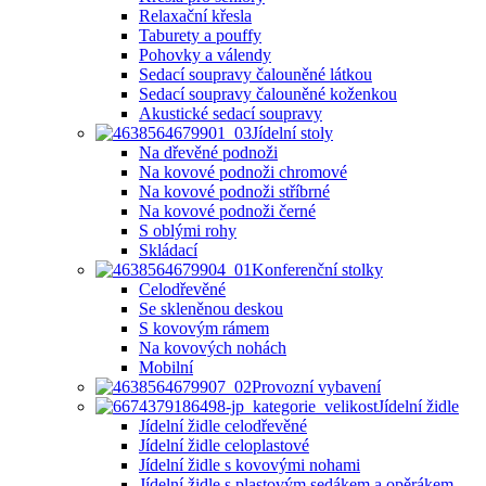
Relaxační křesla
Taburety a pouffy
Pohovky a válendy
Sedací soupravy čalouněné látkou
Sedací soupravy čalouněné koženkou
Akustické sedací soupravy
Jídelní stoly
Na dřevěné podnoži
Na kovové podnoži chromové
Na kovové podnoži stříbrné
Na kovové podnoži černé
S oblými rohy
Skládací
Konferenční stolky
Celodřevěné
Se skleněnou deskou
S kovovým rámem
Na kovových nohách
Mobilní
Provozní vybavení
Jídelní židle
Jídelní židle celodřevěné
Jídelní židle celoplastové
Jídelní židle s kovovými nohami
Jídelní židle s plastovým sedákem a opěrákem