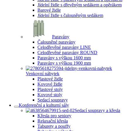
Jídelní židle s dřevěným sedákem a opěrákem
Barové židle
Jídelní židle s čalouněným sedákem
Paravány
Čalouněné paravány
Celodřevěné paravány LINE
Celodřevěné paravány ROUND
Paravány s výškou 1600 mm
Paravány s výškou 1900 mm
Venkovní nábytek
Plastové židle
Kovové židle
Plastové stoly
Kovové stoly
Sedací soupravy
Konferenční a kulturní sály
Sedací soupravy a křesla
Křesla pro seniory
Relaxační křesla
Taburety a pouffy