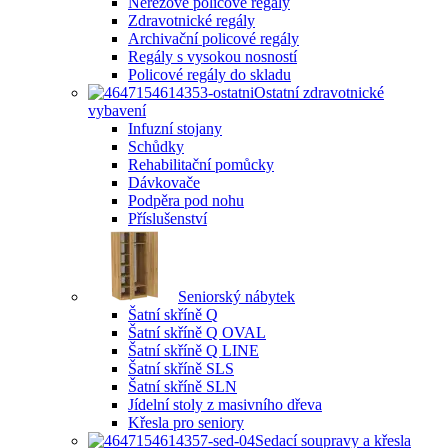
Nerezové policové regály
Zdravotnické regály
Archivační policové regály
Regály s vysokou nosností
Policové regály do skladu
Ostatní zdravotnické
vybavení
Infuzní stojany
Schůdky
Rehabilitační pomůcky
Dávkovače
Podpěra pod nohu
Příslušenství
Seniorský nábytek
Šatní skříně Q
Šatní skříně Q OVAL
Šatní skříně Q LINE
Šatní skříně SLS
Šatní skříně SLN
Jídelní stoly z masivního dřeva
Křesla pro seniory
Sedací soupravy a křesla