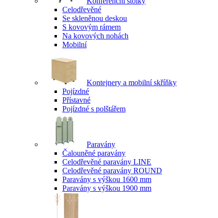
Konferenční stolky
Celodřevěné
Se skleněnou deskou
S kovovým rámem
Na kovových nohách
Mobilní
Kontejnery a mobilní skříňky
Pojízdné
Přístavné
Pojízdné s polštářem
Paravány
Čalouněné paravány
Celodřevěné paravány LINE
Celodřevěné paravány ROUND
Paravány s výškou 1600 mm
Paravány s výškou 1900 mm