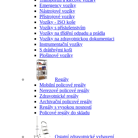
Emergency vozíky
Nástrojové vozíky
Přístrojové vozíky
Vozíky - ISO koše
Vozíky s příslušenstvím
Vozíky na třídění odpadu a prádla
Vozíky na zdravotnickou dokumentaci
Instrumentační vozíky
S drátěnými koši
Plošinové vozíky
Regály
Mobilní policové regály
Nerezové policové regály
Zdravotnické regály
Archivační policové regály
Regály s vysokou nosností
Policové regály do skladu
Ostatní zdravotnické vybavení