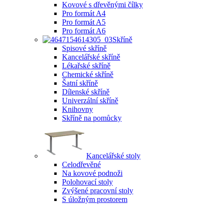
Kovové s dřevěnými čílky
Pro formát A4
Pro formát A5
Pro formát A6
Skříně
Spisové skříně
Kancelářské skříně
Lékařské skříně
Chemické skříně
Šatní skříně
Dílenské skříně
Univerzální skříně
Knihovny
Skříně na pomůcky
Kancelářské stoly
Celodřevěné
Na kovové podnoži
Polohovací stoly
Zvýšené pracovní stoly
S úložným prostorem