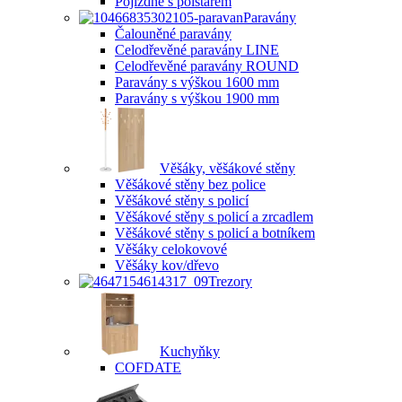
Pojízdné s polštářem
Paravány
Čalouněné paravány
Celodřevěné paravány LINE
Celodřevěné paravány ROUND
Paravány s výškou 1600 mm
Paravány s výškou 1900 mm
Věšáky, věšákové stěny
Věšákové stěny bez police
Věšákové stěny s policí
Věšákové stěny s policí a zrcadlem
Věšákové stěny s policí a botníkem
Věšáky celokovové
Věšáky kov/dřevo
Trezory
Kuchyňky
COFDATE