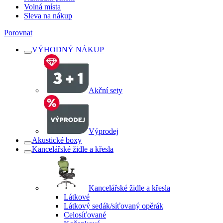
Volná místa
Sleva na nákup
Porovnat
VÝHODNÝ NÁKUP
Akční sety
Výprodej
Akustické boxy
Kancelářské židle a křesla
Kancelářské židle a křesla
Látkové
Látkový sedák/síťovaný opěrák
Celosíťované