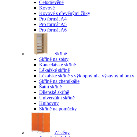
Celodřevěné
Kovové
Kovové s dřevěnými čílky
Pro formát A4
Pro formát A5
Pro formát A6
Skříně
Skříně na spisy
Kancelářské skříně
Lékařské skříně
Lékařské skříně s výklopnými a výsuvnými boxy
Skříně na chemikálie
Šatní skříně
Dílenské skříně
Univerzální skříně
Knihovny
Skříně na pomůcky
Zástěny