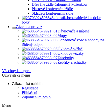
Dřevěné židle čalouněné koženkou
Plastové konferenční židle
Skládací konferenční židle
Akustické
boxy
Zázemí a provoz
Dávkovače a náplně
Mopy
Odpadkové koše a nádoby na
tříděný odpad
Úklidové skříně
Úklidové vozíky
Zásobníky
Žebříky a schůdky
Všechny kategorie
Uživatelské menu
Zákaznická nabídka
Registrace
Přihlášení
Zapomenuté heslo
Menu