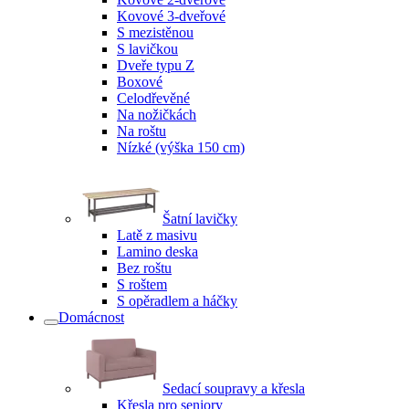
Kovové 3-dveřové
S mezistěnou
S lavičkou
Dveře typu Z
Boxové
Celodřevěné
Na nožičkách
Na roštu
Nízké (výška 150 cm)
Šatní lavičky
Latě z masivu
Lamino deska
Bez roštu
S roštem
S opěradlem a háčky
Domácnost
Sedací soupravy a křesla
Křesla pro seniory