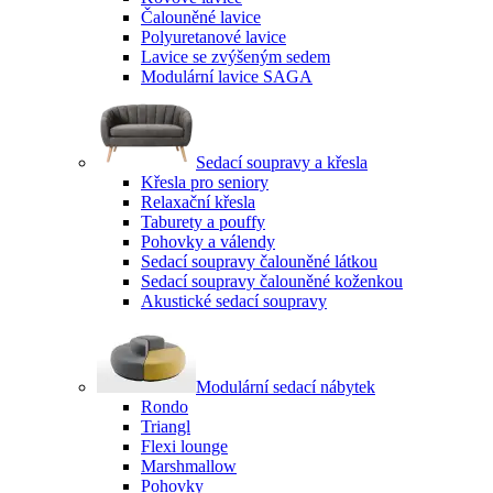
Čalouněné lavice
Polyuretanové lavice
Lavice se zvýšeným sedem
Modulární lavice SAGA
Sedací soupravy a křesla
Křesla pro seniory
Relaxační křesla
Taburety a pouffy
Pohovky a válendy
Sedací soupravy čalouněné látkou
Sedací soupravy čalouněné koženkou
Akustické sedací soupravy
Modulární sedací nábytek
Rondo
Triangl
Flexi lounge
Marshmallow
Pohovky