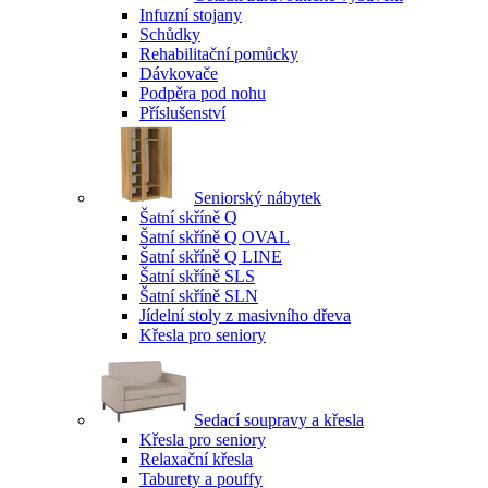
Infuzní stojany
Schůdky
Rehabilitační pomůcky
Dávkovače
Podpěra pod nohu
Příslušenství
Seniorský nábytek
Šatní skříně Q
Šatní skříně Q OVAL
Šatní skříně Q LINE
Šatní skříně SLS
Šatní skříně SLN
Jídelní stoly z masivního dřeva
Křesla pro seniory
Sedací soupravy a křesla
Křesla pro seniory
Relaxační křesla
Taburety a pouffy