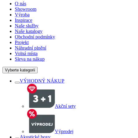
O nás
Showroom
Výroba
Inspirace
Naše služby
Naše katalogy
Obchodní podmínky
Projekt
Náhradní plnění
Volná místa
Sleva na nákup
Vyberte kategorii
VÝHODNÝ NÁKUP
Akční sety
Výprodej
Akustické boxy