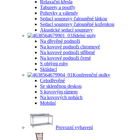
Relaxační křesla
Taburety a pouffy
Pohovky a válendy
Sedací soupravy čalouněné látkou
Sedací soupravy čalouněné koženkou
Akustické sedací soupravy
Jídelní stoly
Na dřevěné podnoži
Na kovové podnoži chromové
Na kovové podnoži stříbrné
Na kovové podnoži černé
S oblými rohy
Skládací
Konferenční stolky
Celodřevěné
Se skleněnou deskou
S kovovým rámem
Na kovových nohách
Mobilní
Provozní vybavení