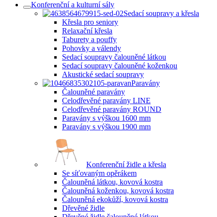
Konferenční a kulturní sály
Sedací soupravy a křesla
Křesla pro seniory
Relaxační křesla
Taburety a pouffy
Pohovky a válendy
Sedací soupravy čalouněné látkou
Sedací soupravy čalouněné koženkou
Akustické sedací soupravy
Paravány
Čalouněné paravány
Celodřevěné paravány LINE
Celodřevěné paravány ROUND
Paravány s výškou 1600 mm
Paravány s výškou 1900 mm
Konferenční židle a křesla
Se síťovaným opěrákem
Čalouněná látkou, kovová kostra
Čalouněná koženkou, kovová kostra
Čalouněná ekokůží, kovová kostra
Dřevěné židle
Dřevěné židle čalouněné látkou