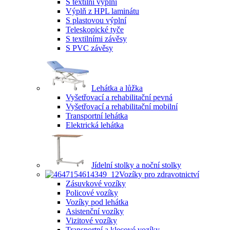
S textilní výplní
Výplň z HPL laminátu
S plastovou výplní
Teleskopické tyče
S textilními závěsy
S PVC závěsy
Lehátka a lůžka
Vyšetřovací a rehabilitační pevná
Vyšetřovací a rehabilitační mobilní
Transportní lehátka
Elektrická lehátka
Jídelní stolky a noční stolky
Vozíky pro zdravotnictví
Zásuvkové vozíky
Policové vozíky
Vozíky pod lehátka
Asistenční vozíky
Vizitové vozíky
Transportní a klecové vozíky