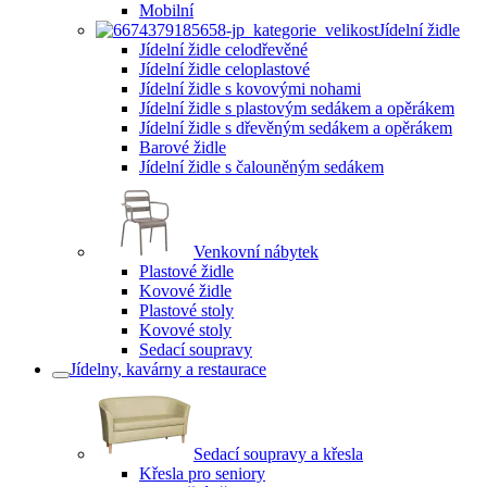
Mobilní
Jídelní židle
Jídelní židle celodřevěné
Jídelní židle celoplastové
Jídelní židle s kovovými nohami
Jídelní židle s plastovým sedákem a opěrákem
Jídelní židle s dřevěným sedákem a opěrákem
Barové židle
Jídelní židle s čalouněným sedákem
Venkovní nábytek
Plastové židle
Kovové židle
Plastové stoly
Kovové stoly
Sedací soupravy
Jídelny, kavárny a restaurace
Sedací soupravy a křesla
Křesla pro seniory