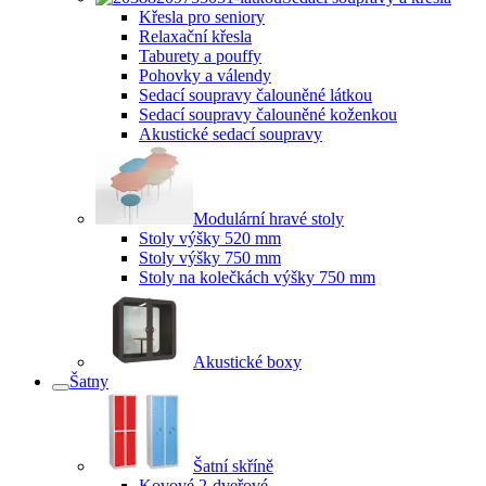
Křesla pro seniory
Relaxační křesla
Taburety a pouffy
Pohovky a válendy
Sedací soupravy čalouněné látkou
Sedací soupravy čalouněné koženkou
Akustické sedací soupravy
Modulární hravé stoly
Stoly výšky 520 mm
Stoly výšky 750 mm
Stoly na kolečkách výšky 750 mm
Akustické boxy
Šatny
Šatní skříně
Kovové 2-dveřové