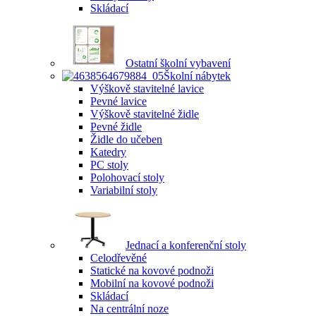
Skládací
Ostatní školní vybavení
Školní nábytek
Výškově stavitelné lavice
Pevné lavice
Výškově stavitelné židle
Pevné židle
Židle do učeben
Katedry
PC stoly
Polohovací stoly
Variabilní stoly
Jednací a konferenční stoly
Celodřevěné
Statické na kovové podnoži
Mobilní na kovové podnoži
Skládací
Na centrální noze