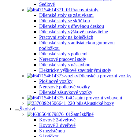
Sedlové
Pracovní stoly
Dílenské stoly se zásuvkami
Dílenské stoly se skříňkou
Dílenské stoly s dřevěnou deskou
Dílenské stoly výškově nastavitelné
Pracovní stoly na kolečkách
Dílenské stoly s antistatickou gumovou
podložkou
Dílenské stoly s policemi
Nerezové pracovní stoly
Dílenské stoly s nástavbou
Elektricky výškově stavitelnými stoly
Dílenské a provozní vozíky
Plošinové vozíky
Nerezové policové vozíky
Dílenské zásuvkové vozíky
Ostatní provozní vybavení
Akustické boxy
Školství
Šatní skříně
Kovové 2-dveřové
Kovové 3-dveřové
S mezistěnou
S lavičkou