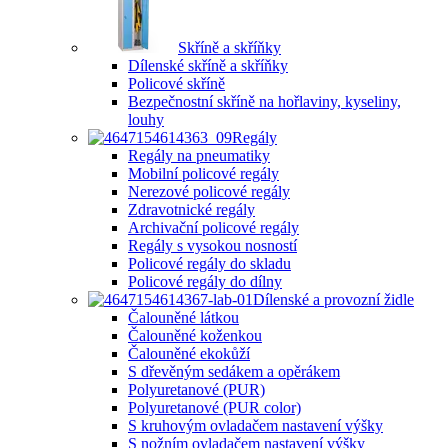
Skříně a skříňky
Dílenské skříně a skříňky
Policové skříně
Bezpečnostní skříně na hořlaviny, kyseliny,
louhy
Regály
Regály na pneumatiky
Mobilní policové regály
Nerezové policové regály
Zdravotnické regály
Archivační policové regály
Regály s vysokou nosností
Policové regály do skladu
Policové regály do dílny
Dílenské a provozní židle
Čalouněné látkou
Čalouněné koženkou
Čalouněné ekokůží
S dřevěným sedákem a opěrákem
Polyuretanové (PUR)
Polyuretanové (PUR color)
S kruhovým ovladačem nastavení výšky
S nožním ovladačem nastavení výšky