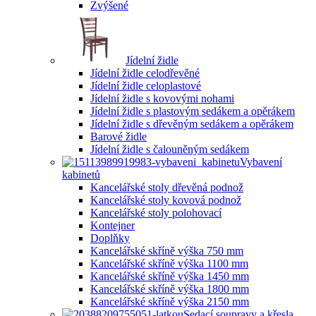
Zvýšené
Jídelní židle
Jídelní židle celodřevěné
Jídelní židle celoplastové
Jídelní židle s kovovými nohami
Jídelní židle s plastovým sedákem a opěrákem
Jídelní židle s dřevěným sedákem a opěrákem
Barové židle
Jídelní židle s čalouněným sedákem
Vybavení
kabinetů
Kancelářské stoly dřevěná podnož
Kancelářské stoly kovová podnož
Kancelářské stoly polohovací
Kontejner
Doplňky
Kancelářské skříně výška 750 mm
Kancelářské skříně výška 1100 mm
Kancelářské skříně výška 1450 mm
Kancelářské skříně výška 1800 mm
Kancelářské skříně výška 2150 mm
Sedací soupravy a křesla