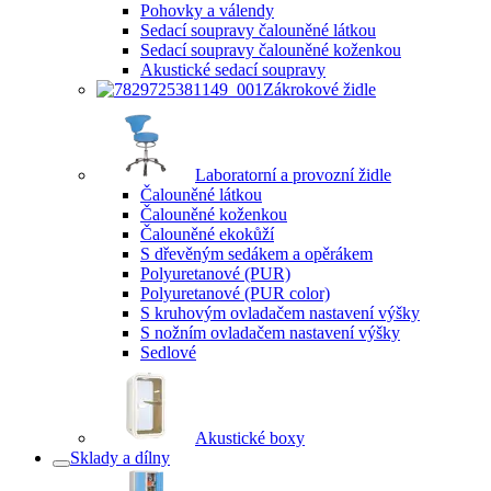
Pohovky a válendy
Sedací soupravy čalouněné látkou
Sedací soupravy čalouněné koženkou
Akustické sedací soupravy
Zákrokové židle
Laboratorní a provozní židle
Čalouněné látkou
Čalouněné koženkou
Čalouněné ekokůží
S dřevěným sedákem a opěrákem
Polyuretanové (PUR)
Polyuretanové (PUR color)
S kruhovým ovladačem nastavení výšky
S nožním ovladačem nastavení výšky
Sedlové
Akustické boxy
Sklady a dílny