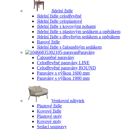
Jídelní židle
Jídelní židle celodřevěné
Jídelní židle celoplastové
Jídelní židle s kovovými nohami
Jídelní židle s plastovým sedákem a opěrákem
Jídelní židle s dřevěným sedákem a opěrákem
Barové židle
Jídelní židle s čalouněným sedákem
Paravány
Čalouněné paravány
Celodřevěné paravány LINE
Celodřevěné paravány ROUND
Paravány s výškou 1600 mm
Paravány s výškou 1900 mm
Venkovní nábytek
Plastové židle
Kovové židle
Plastové stoly
Kovové stoly
Sedací soupravy