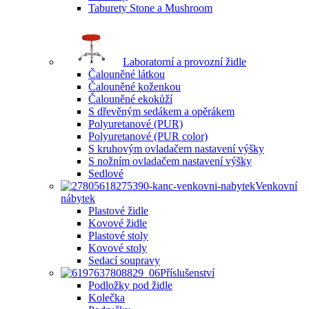
Taburety Stone a Mushroom
Laboratorní a provozní židle
Čalouněné látkou
Čalouněné koženkou
Čalouněné ekokůží
S dřevěným sedákem a opěrákem
Polyuretanové (PUR)
Polyuretanové (PUR color)
S kruhovým ovladačem nastavení výšky
S nožním ovladačem nastavení výšky
Sedlové
Venkovní
nábytek
Plastové židle
Kovové židle
Plastové stoly
Kovové stoly
Sedací soupravy
Příslušenství
Podložky pod židle
Kolečka