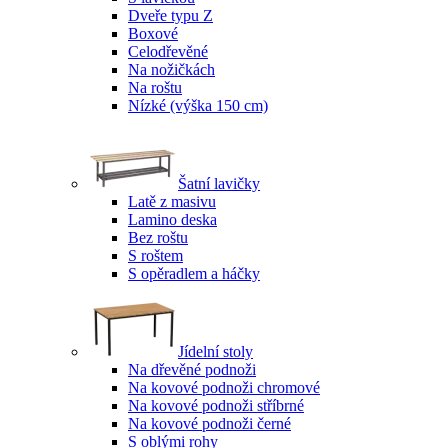
Dveře typu Z
Boxové
Celodřevěné
Na nožičkách
Na roštu
Nízké (výška 150 cm)
Šatní lavičky
Latě z masivu
Lamino deska
Bez roštu
S roštem
S opěradlem a háčky
Jídelní stoly
Na dřevěné podnoži
Na kovové podnoži chromové
Na kovové podnoži stříbrné
Na kovové podnoži černé
S oblými rohy