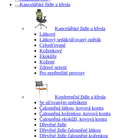
Kancelářské židle a křesla
Kancelářské židle a křesla
Látkové
Látkový sedák/síťovaný opěrák
Celosíťované
Koženkové
Ekokůže
Kožené
Zdravé sezení
Pro nepřetržité provozy
Konferenční židle a křesla
Se síťovaným opěrákem
Čalouněná látkou, kovová kostra
Čalouněná koženkou, kovová kostra
Čalouněná ekokůží, kovová kostra
Dřevěné židle
Dřevěné židle čalouněné látkou
Dřevěné židle čalouněné koženkou