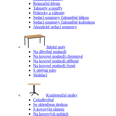
Relaxační křesla
Taburety a pouffy
Pohovky a válendy
Sedací soupravy čalouněné látkou
Sedací soupravy čalouněné koženkou
Akustické sedací soupravy
Jídelní stoly
Na dřevěné podnoži
Na kovové podnoži chromové
Na kovové podnoži stříbrné
Na kovové podnoži černé
S oblými rohy
Skládací
Konferenční stolky
Celodřevěné
Se skleněnou deskou
S kovovým rámem
Na kovových nohách