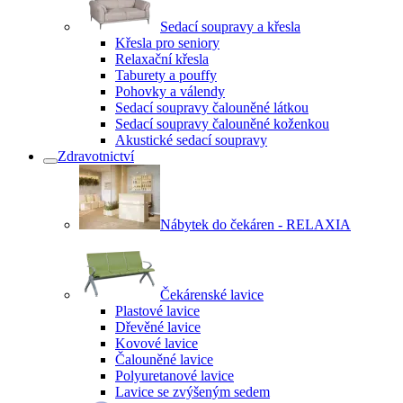
Sedací soupravy a křesla
Křesla pro seniory
Relaxační křesla
Taburety a pouffy
Pohovky a válendy
Sedací soupravy čalouněné látkou
Sedací soupravy čalouněné koženkou
Akustické sedací soupravy
Zdravotnictví
Nábytek do čekáren - RELAXIA
Čekárenské lavice
Plastové lavice
Dřevěné lavice
Kovové lavice
Čalouněné lavice
Polyuretanové lavice
Lavice se zvýšeným sedem