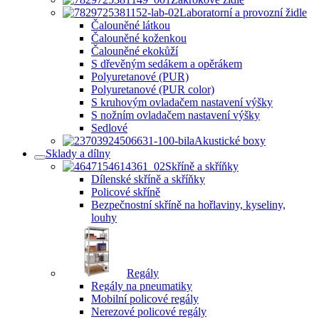
Laboratorní a provozní židle
Čalouněné látkou
Čalouněné koženkou
Čalouněné ekokůží
S dřevěným sedákem a opěrákem
Polyuretanové (PUR)
Polyuretanové (PUR color)
S kruhovým ovladačem nastavení výšky
S nožním ovladačem nastavení výšky
Sedlové
Akustické boxy
Sklady a dílny
Skříně a skříňky
Dílenské skříně a skříňky
Policové skříně
Bezpečnostní skříně na hořlaviny, kyseliny,
louhy
Regály
Regály na pneumatiky
Mobilní policové regály
Nerezové policové regály