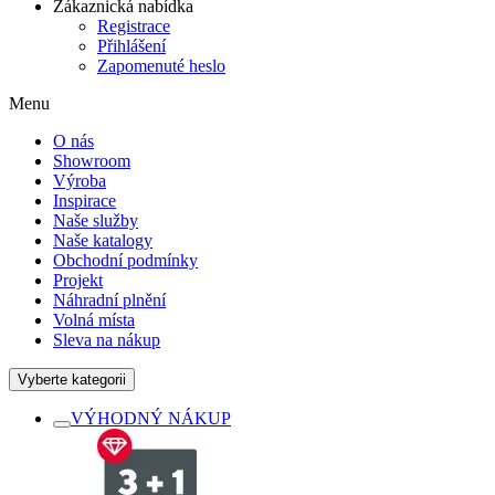
Zákaznická nabídka
Registrace
Přihlášení
Zapomenuté heslo
Menu
O nás
Showroom
Výroba
Inspirace
Naše služby
Naše katalogy
Obchodní podmínky
Projekt
Náhradní plnění
Volná místa
Sleva na nákup
Vyberte kategorii
VÝHODNÝ NÁKUP