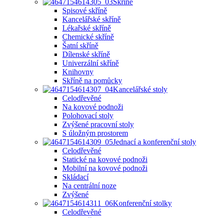
Skříně
Spisové skříně
Kancelářské skříně
Lékařské skříně
Chemické skříně
Šatní skříně
Dílenské skříně
Univerzální skříně
Knihovny
Skříně na pomůcky
Kancelářské stoly
Celodřevěné
Na kovové podnoži
Polohovací stoly
Zvýšené pracovní stoly
S úložným prostorem
Jednací a konferenční stoly
Celodřevěné
Statické na kovové podnoži
Mobilní na kovové podnoži
Skládací
Na centrální noze
Zvýšené
Konferenční stolky
Celodřevěné