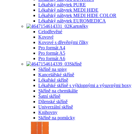
Lékařský nábytek PURE
Lékařský nábytek MEDI HIDE
Lékařský nábytek MEDI HIDE COLOR
Lékařský nábytek EUROMEDICA
Kartotéky
Celodřevěné
Kovové
Kovové s dřevěnými čílky
Pro formát A4
Pro formát A5
Pro formát A6
Skříně
Skříně na spisy
Kancelářské skříně
Lékařské skříně
Lékařské skříně s výklopnými a výsuvnými boxy
Skříně na chemikálie
Šatní skříně
Dílenské skříně
Univerzální skříně
Knihovny
Skříně na pomůcky