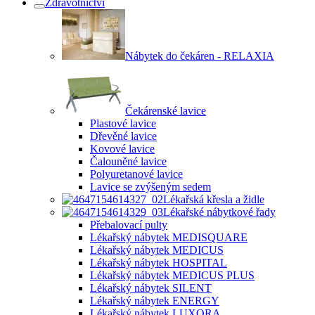
Zdravotnictví
Nábytek do čekáren - RELAXIA
Čekárenské lavice
Plastové lavice
Dřevěné lavice
Kovové lavice
Čalouněné lavice
Polyuretanové lavice
Lavice se zvýšeným sedem
Lékařská křesla a židle
Lékařské nábytkové řady
Přebalovací pulty
Lékařský nábytek MEDISQUARE
Lékařský nábytek MEDICUS
Lékařský nábytek HOSPITAL
Lékařský nábytek MEDICUS PLUS
Lékařský nábytek SILENT
Lékařský nábytek ENERGY
Lékařský nábytek LUXORA