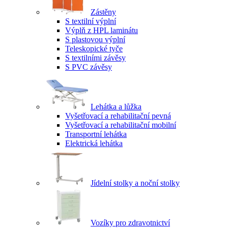
Zástěny
S textilní výplní
Výplň z HPL laminátu
S plastovou výplní
Teleskopické tyče
S textilními závěsy
S PVC závěsy
Lehátka a lůžka
Vyšetřovací a rehabilitační pevná
Vyšetřovací a rehabilitační mobilní
Transportní lehátka
Elektrická lehátka
Jídelní stolky a noční stolky
Vozíky pro zdravotnictví