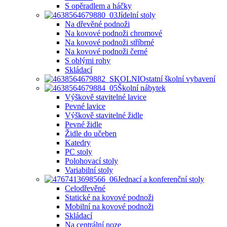
S opěradlem a háčky
Jídelní stoly
Na dřevěné podnoži
Na kovové podnoži chromové
Na kovové podnoži stříbrné
Na kovové podnoži černé
S oblými rohy
Skládací
Ostatní školní vybavení
Školní nábytek
Výškově stavitelné lavice
Pevné lavice
Výškově stavitelné židle
Pevné židle
Židle do učeben
Katedry
PC stoly
Polohovací stoly
Variabilní stoly
Jednací a konferenční stoly
Celodřevěné
Statické na kovové podnoži
Mobilní na kovové podnoži
Skládací
Na centrální noze