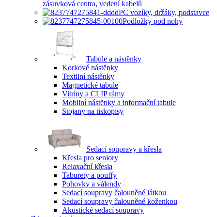
zásuvková centra, vedení kabelů
PC vozíky, držáky, podstavce
Podložky pod nohy
Tabule a nástěnky
Korkové nástěnky
Textilní nástěnky
Magnetické tabule
Vitríny a CLIP rámy
Mobilní nástěnky a informační tabule
Stojany na tiskopisy
Sedací soupravy a křesla
Křesla pro seniory
Relaxační křesla
Taburety a pouffy
Pohovky a válendy
Sedací soupravy čalouněné látkou
Sedací soupravy čalouněné koženkou
Akustické sedací soupravy