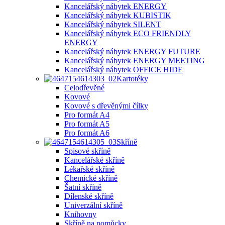
Kancelářský nábytek ENERGY
Kancelářský nábytek KUBISTIK
Kancelářský nábytek SILENT
Kancelářský nábytek ECO FRIENDLY
ENERGY
Kancelářský nábytek ENERGY FUTURE
Kancelářský nábytek ENERGY MEETING
Kancelářský nábytek OFFICE HIDE
Kartotéky
Celodřevěné
Kovové
Kovové s dřevěnými čílky
Pro formát A4
Pro formát A5
Pro formát A6
Skříně
Spisové skříně
Kancelářské skříně
Lékařské skříně
Chemické skříně
Šatní skříně
Dílenské skříně
Univerzální skříně
Knihovny
Skříně na pomůcky