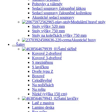
Pohovky a válendy
Sedací soupravy čalouněné látkou
Sedací soupravy čalouněné koženkou
Akustické sedací soupravy
Modulární hravé stoly
Stoly výšky 520 mm
Stoly výšky 750 mm
Stoly na kolečkách výšky 750 mm
Akustické boxy
Šatny
Šatní skříně
Kovové 2-dveřové
Kovové 3-dveřové
S mezistěnou
S lavičkou
Dveře typu Z
Boxové
Celodřevěné
Na nožičkách
Na roštu
Nízké (výška 150 cm)
Šatní lavičky
Latě z masivu
Lamino deska
Bez roštu