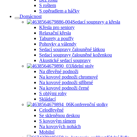
S roštem
S opěradlem a háčky
Domácnost
Sedací soupravy a křesla
Křesla pro seniory
Relaxační křesla
Taburety a pouffy
Pohovky a válendy
Sedací soupravy čalouněné látkou
Sedací soupravy čalouněné koženkou
Akustické sedací soupravy
Jídelní stoly
Na dřevěné podnoži
Na kovové podnoži chromové
Na kovové podnoži stříbrné
Na kovové podnoži černé
S oblými rohy
Skládací
Konferenční stolky
Celodřevěné
Se skleněnou deskou
S kovovým rámem
Na kovových nohách
Mobilní