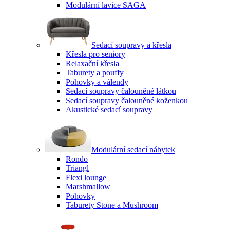
Modulární lavice SAGA
Sedací soupravy a křesla
Křesla pro seniory
Relaxační křesla
Taburety a pouffy
Pohovky a válendy
Sedací soupravy čalouněné látkou
Sedací soupravy čalouněné koženkou
Akustické sedací soupravy
Modulární sedací nábytek
Rondo
Triangl
Flexi lounge
Marshmallow
Pohovky
Taburety Stone a Mushroom