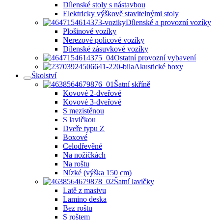
Dílenské stoly s nástavbou
Elektricky výškově stavitelnými stoly
Dílenské a provozní vozíky
Plošinové vozíky
Nerezové policové vozíky
Dílenské zásuvkové vozíky
Ostatní provozní vybavení
Akustické boxy
Školství
Šatní skříně
Kovové 2-dveřové
Kovové 3-dveřové
S mezistěnou
S lavičkou
Dveře typu Z
Boxové
Celodřevěné
Na nožičkách
Na roštu
Nízké (výška 150 cm)
Šatní lavičky
Latě z masivu
Lamino deska
Bez roštu
S roštem