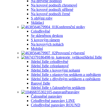
Na dřevěné podnoži
Na kovové podnoži chromové
Na kovové podnoži stříbrné
Na kovové podnoži černé
S oblými rohy
Skládací
Konferenční stolky
Celodřevěné
Se skleněnou deskou
S kovovým rámem
Na kovových nohách
Mobilní
Provozní vybavení
Jídelní židle
Jídelní židle celodřevěné
Jídelní židle celoplastové
Jídelní židle s kovovými nohami
Jídelní židle s plastovým sedákem a opěrákem
Jídelní židle s dřevěným sedákem a opěrákem
Barové židle
Jídelní židle s čalouněným sedákem
Paravány
Čalouněné paravány
Celodřevěné paravány LINE
Celodřevěné paravány ROUND