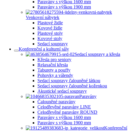
Paravány s výškou 1600 mm
Paravány s výškou 1900 mm
Venkovní nábytek
Plastové židle
Kovové židle
Plastové stoly
Kovové stoly
Sedací soupravy
Konferenční a kulturní sály
Sedací soupravy a křesla
Křesla pro seniory
Relaxační křesla
Taburety a pouffy
Pohovky a válendy
Sedací soupravy čalouněné látkou
Sedací soupravy čalouněné koženkou
Akustické sedací soupravy
Paravány
Čalouněné paravány
Celodřevěné paravány LINE
Celodřevěné paravány ROUND
Paravány s výškou 1600 mm
Paravány s výškou 1900 mm
Konferenční