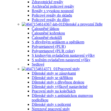
Zdravotnické regály
Archivační policové regály
Regály s vysokou nosností
Policové regály do skladu
Policové regály do dílny
Dílenské a provozní židle
Čalouněné látkou
Čalouněné koženkou
Čalouněné ekokůží
S dřevěným sedákem a opěrákem
Polyuretanové (PUR)
Polyuretanové (PUR color)
S kruhovým ovladačem nastavení výšky
S nožním ovladačem nastavení výšky
Sedlové
Pracovní stoly
Dílenské stoly se zásuvkami
Dílenské stoly se skříňkou
Dílenské stoly s dřevěnou deskou
Dílenské stoly výškově nastavitelné
Pracovní stoly na kolečkách
Dílenské stoly s antistatickou gumovou
podložkou
Dílenské stoly s policemi
Nerezové pracovní stoly