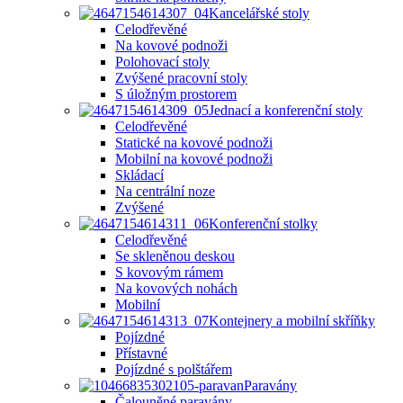
Kancelářské stoly
Celodřevěné
Na kovové podnoži
Polohovací stoly
Zvýšené pracovní stoly
S úložným prostorem
Jednací a konferenční stoly
Celodřevěné
Statické na kovové podnoži
Mobilní na kovové podnoži
Skládací
Na centrální noze
Zvýšené
Konferenční stolky
Celodřevěné
Se skleněnou deskou
S kovovým rámem
Na kovových nohách
Mobilní
Kontejnery a mobilní skříňky
Pojízdné
Přístavné
Pojízdné s polštářem
Paravány
Čalouněné paravány