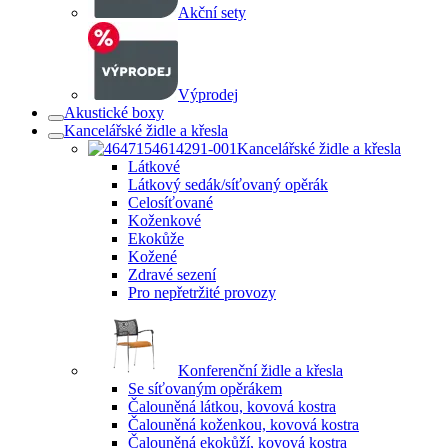
Akční sety
Výprodej
Akustické boxy
Kancelářské židle a křesla
Kancelářské židle a křesla
Látkové
Látkový sedák/síťovaný opěrák
Celosíťované
Koženkové
Ekokůže
Kožené
Zdravé sezení
Pro nepřetržité provozy
Konferenční židle a křesla
Se síťovaným opěrákem
Čalouněná látkou, kovová kostra
Čalouněná koženkou, kovová kostra
Čalouněná ekokůží, kovová kostra