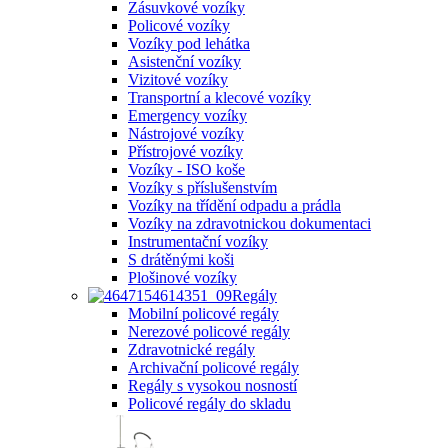
Zásuvkové vozíky
Policové vozíky
Vozíky pod lehátka
Asistenční vozíky
Vizitové vozíky
Transportní a klecové vozíky
Emergency vozíky
Nástrojové vozíky
Přístrojové vozíky
Vozíky - ISO koše
Vozíky s příslušenstvím
Vozíky na třídění odpadu a prádla
Vozíky na zdravotnickou dokumentaci
Instrumentační vozíky
S drátěnými koši
Plošinové vozíky
Regály
Mobilní policové regály
Nerezové policové regály
Zdravotnické regály
Archivační policové regály
Regály s vysokou nosností
Policové regály do skladu