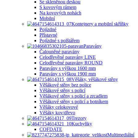
Se skleněnou deskou
S kovovým rámem
Na kovových nohách
Mobilní
Kontejnery a mobilní skříňky
Pojízdné
Přístavné
Pojízdné s polštářem
Paravány
Čalouněné paravány
Celodřevěné paravány LINE
Celodřevěné paravány ROUND
Paravány s výškou 1600 mm
Paravány s výškou 1900 mm
Věšáky, věšákové stěny
Věšákové stěny bez police
Věšákové stěny s policí
Věšákové stěny s policí a zrcadlem
Věšákové stěny s policí a botníkem
Věšáky celokovové
Věšáky kov/dřevo
Trezory
Kuchyňky
COFDATE
Multimediální