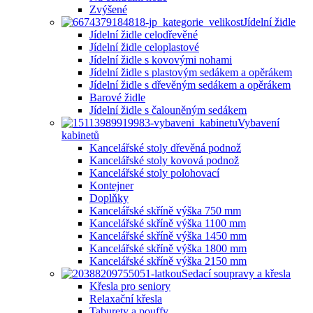
Zvýšené
Jídelní židle
Jídelní židle celodřevěné
Jídelní židle celoplastové
Jídelní židle s kovovými nohami
Jídelní židle s plastovým sedákem a opěrákem
Jídelní židle s dřevěným sedákem a opěrákem
Barové židle
Jídelní židle s čalouněným sedákem
Vybavení
kabinetů
Kancelářské stoly dřevěná podnož
Kancelářské stoly kovová podnož
Kancelářské stoly polohovací
Kontejner
Doplňky
Kancelářské skříně výška 750 mm
Kancelářské skříně výška 1100 mm
Kancelářské skříně výška 1450 mm
Kancelářské skříně výška 1800 mm
Kancelářské skříně výška 2150 mm
Sedací soupravy a křesla
Křesla pro seniory
Relaxační křesla
Taburety a pouffy