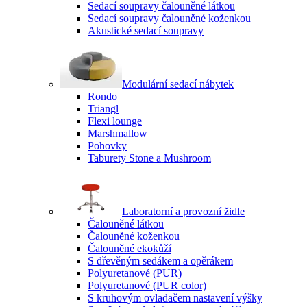
Sedací soupravy čalouněné látkou
Sedací soupravy čalouněné koženkou
Akustické sedací soupravy
Modulární sedací nábytek
Rondo
Triangl
Flexi lounge
Marshmallow
Pohovky
Taburety Stone a Mushroom
Laboratorní a provozní židle
Čalouněné látkou
Čalouněné koženkou
Čalouněné ekokůží
S dřevěným sedákem a opěrákem
Polyuretanové (PUR)
Polyuretanové (PUR color)
S kruhovým ovladačem nastavení výšky