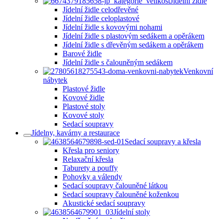
Jídelní židle
Jídelní židle celodřevěné
Jídelní židle celoplastové
Jídelní židle s kovovými nohami
Jídelní židle s plastovým sedákem a opěrákem
Jídelní židle s dřevěným sedákem a opěrákem
Barové židle
Jídelní židle s čalouněným sedákem
Venkovní
nábytek
Plastové židle
Kovové židle
Plastové stoly
Kovové stoly
Sedací soupravy
Jídelny, kavárny a restaurace
Sedací soupravy a křesla
Křesla pro seniory
Relaxační křesla
Taburety a pouffy
Pohovky a válendy
Sedací soupravy čalouněné látkou
Sedací soupravy čalouněné koženkou
Akustické sedací soupravy
Jídelní stoly