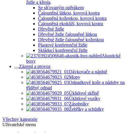
židle a křesla
Se síťovaným opěrákem
Čalouněná látkou, kovová kostra
Čalouněná koženkou, kovová kostra
Čalouněná ekokůží, kovová kostra
Dřevěné židle
Dřevěné židle čalouněné látkou
Dřevěné židle čalouněné koženkou
Plastové konferenční židle
Skládací konferenční židle
Akustické
boxy
Zázemí a provoz
Dávkovače a náplně
Mopy
Odpadkové koše a nádoby na
tříděný odpad
Úklidové skříně
Úklidové vozíky
Zásobníky
Žebříky a schůdky
Všechny kategorie
Uživatelské menu