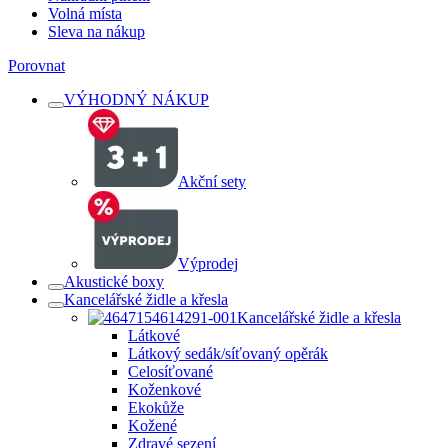
Volná místa
Sleva na nákup
Porovnat
VÝHODNÝ NÁKUP
Akční sety
Výprodej
Akustické boxy
Kancelářské židle a křesla
Kancelářské židle a křesla
Látkové
Látkový sedák/síťovaný opěrák
Celosíťované
Koženkové
Ekokůže
Kožené
Zdravé sezení