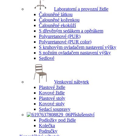
Laboratorní a provozní židle
Čalouněné látkou
Čalouněné koženkou
Čalouněné ekokůží
S dřevěným sedákem a opěrákem
Polyuretanové (PUR)
Polyuretanové (PUR color)
S kruhovým ovladačem nastavení výšky
S nožním ovladačem nastavení výšky
Sedlové
Venkovní nábytek
Plastové židle
Kovové židle
Plastové stoly
Kovové stoly
Sedací soupravy
Příslušenství
Podložky pod židle
Kolečka
Područky