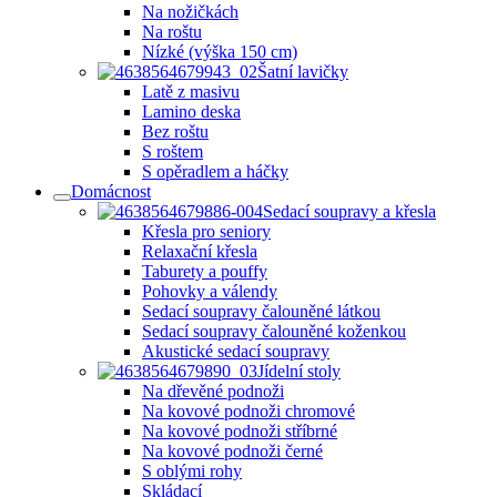
Na nožičkách
Na roštu
Nízké (výška 150 cm)
Šatní lavičky
Latě z masivu
Lamino deska
Bez roštu
S roštem
S opěradlem a háčky
Domácnost
Sedací soupravy a křesla
Křesla pro seniory
Relaxační křesla
Taburety a pouffy
Pohovky a válendy
Sedací soupravy čalouněné látkou
Sedací soupravy čalouněné koženkou
Akustické sedací soupravy
Jídelní stoly
Na dřevěné podnoži
Na kovové podnoži chromové
Na kovové podnoži stříbrné
Na kovové podnoži černé
S oblými rohy
Skládací