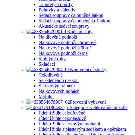
Taburety a pouffy
Pohovky a válendy
Sedací soupravy čalouněné látkou
Sedací soupravy čalouněné koženkou
Akustické sedací soupravy
Jídelní stoly
Na dřevěné podnoži
Na kovové podnoži chromové
Na kovové podnoži stříbrné
Na kovové podnoži černé
S oblými rohy
Skládací
Konferenční stolky
Celodřevěné
Se skleněnou deskou
S kovovým rámem
Na kovových nohách
Mobilní
Provozní vybavení
Jídelní židle
Jídelní židle celodřevěné
Jídelní židle celoplastové
Jídelní židle s kovovými nohami
Jídelní židle s plastovým sedákem a opěrákem
Jídelní židle s dřevěným sedákem a opěrákem