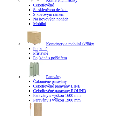
Konferenční stolky
Celodřevěné
Se skleněnou deskou
S kovovým rámem
Na kovových nohách
Mobilní
Kontejnery a mobilní skříňky
Pojízdné
Přístavné
Pojízdné s polštářem
Paravány
Čalouněné paravány
Celodřevěné paravány LINE
Celodřevěné paravány ROUND
Paravány s výškou 1600 mm
Paravány s výškou 1900 mm