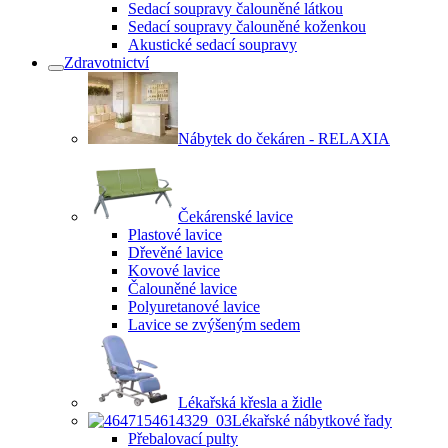
Sedací soupravy čalouněné látkou
Sedací soupravy čalouněné koženkou
Akustické sedací soupravy
Zdravotnictví
Nábytek do čekáren - RELAXIA
Čekárenské lavice
Plastové lavice
Dřevěné lavice
Kovové lavice
Čalouněné lavice
Polyuretanové lavice
Lavice se zvýšeným sedem
Lékařská křesla a židle
Lékařské nábytkové řady
Přebalovací pulty