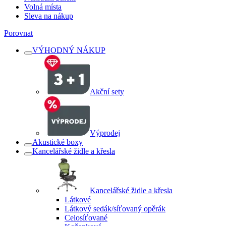
Volná místa
Sleva na nákup
Porovnat
VÝHODNÝ NÁKUP
Akční sety
Výprodej
Akustické boxy
Kancelářské židle a křesla
Kancelářské židle a křesla
Látkové
Látkový sedák/síťovaný opěrák
Celosíťované