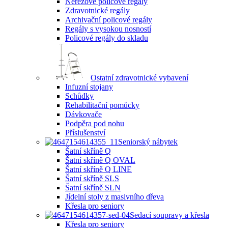
Nerezové policové regály
Zdravotnické regály
Archivační policové regály
Regály s vysokou nosností
Policové regály do skladu
Ostatní zdravotnické vybavení
Infuzní stojany
Schůdky
Rehabilitační pomůcky
Dávkovače
Podpěra pod nohu
Příslušenství
Seniorský nábytek
Šatní skříně Q
Šatní skříně Q OVAL
Šatní skříně Q LINE
Šatní skříně SLS
Šatní skříně SLN
Jídelní stoly z masivního dřeva
Křesla pro seniory
Sedací soupravy a křesla
Křesla pro seniory