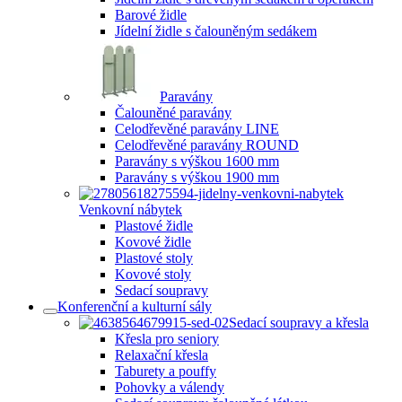
Barové židle
Jídelní židle s čalouněným sedákem
Paravány
Čalouněné paravány
Celodřevěné paravány LINE
Celodřevěné paravány ROUND
Paravány s výškou 1600 mm
Paravány s výškou 1900 mm
Venkovní nábytek
Plastové židle
Kovové židle
Plastové stoly
Kovové stoly
Sedací soupravy
Konferenční a kulturní sály
Sedací soupravy a křesla
Křesla pro seniory
Relaxační křesla
Taburety a pouffy
Pohovky a válendy