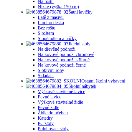
Na roštu
Nízké (výška 150 cm)
Šatní lavičky
Latě z masivu
Lamino deska
Bez roštu
S roštem
S opěradlem a háčky
Jídelní stoly
Na dřevěné podnoži
Na kovové podnoži chromové
Na kovové podnoži stříbrné
Na kovové podnoži černé
S oblými rohy
Skládací
Ostatní školní vybavení
Školní nábytek
Výškově stavitelné lavice
Pevné lavice
Výškově stavitelné židle
Pevné židle
Židle do učeben
Katedry
PC stoly
Polohovací stoly