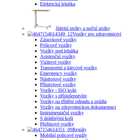
Elektrická lehátka
Jídelní stolky a noční stolky
Vozíky pro zdravotnictví
Zásuvkové vozíky
Policové vozíky
Vozíky pod lehátka
Asistenční vozíky
Vizitové vozíky
Transportní a klecové vozíky
Emergency vozíky
Nástrojové vozíky
Přístrojové vozíky
Vozíky - ISO koše
Vozíky s příslušenstvím
Vozíky na třídění odpadu a prádla
Vozíky na zdravotnickou dokumentaci
Instrumentační vozíky
S drátěnými koši
Plošinové vozíky
Regály
Mobilní policové regály