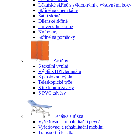
Lékařské skříně s výklopnými a výsuvnými boxy
Skříně na chemikálie
Šatní skříně
Dílenské skříně
Univerzální skříně
Knihovny
Skříně na pomůcky
Zástěny
S textilní výplní
Výplň z HPL laminátu
S plastovou výplní
Teleskopické tyče
S textilními závěsy
S PVC závěsy
Lehátka a lůžka
Vyšetřovací a rehabilitační pevná
Vyšetřovací a rehabilitační mobilní
Transportní lehátka