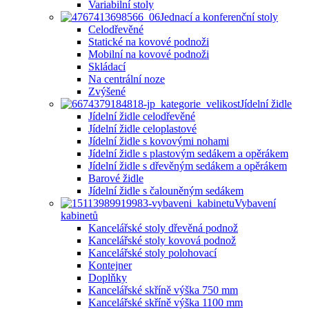
Variabilní stoly
Jednací a konferenční stoly
Celodřevěné
Statické na kovové podnoži
Mobilní na kovové podnoži
Skládací
Na centrální noze
Zvýšené
Jídelní židle
Jídelní židle celodřevěné
Jídelní židle celoplastové
Jídelní židle s kovovými nohami
Jídelní židle s plastovým sedákem a opěrákem
Jídelní židle s dřevěným sedákem a opěrákem
Barové židle
Jídelní židle s čalouněným sedákem
Vybavení
kabinetů
Kancelářské stoly dřevěná podnož
Kancelářské stoly kovová podnož
Kancelářské stoly polohovací
Kontejner
Doplňky
Kancelářské skříně výška 750 mm
Kancelářské skříně výška 1100 mm