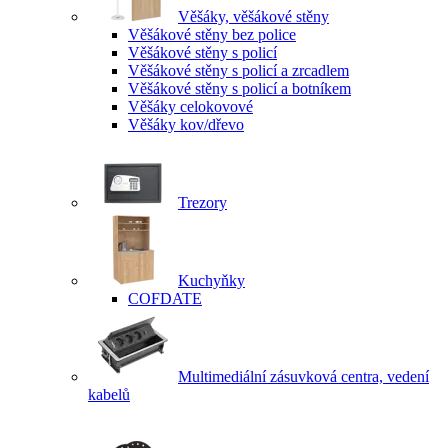
Věšáky, věšákové stěny
Věšákové stěny bez police
Věšákové stěny s policí
Věšákové stěny s policí a zrcadlem
Věšákové stěny s policí a botníkem
Věšáky celokovové
Věšáky kov/dřevo
Trezory
Kuchyňky
COFDATE
Multimediální zásuvková centra, vedení
kabelů