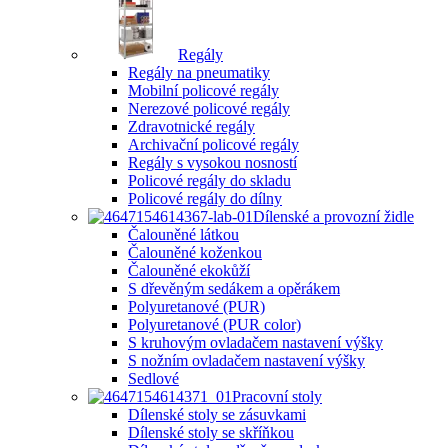
Regály
Regály na pneumatiky
Mobilní policové regály
Nerezové policové regály
Zdravotnické regály
Archivační policové regály
Regály s vysokou nosností
Policové regály do skladu
Policové regály do dílny
Dílenské a provozní židle
Čalouněné látkou
Čalouněné koženkou
Čalouněné ekokůží
S dřevěným sedákem a opěrákem
Polyuretanové (PUR)
Polyuretanové (PUR color)
S kruhovým ovladačem nastavení výšky
S nožním ovladačem nastavení výšky
Sedlové
Pracovní stoly
Dílenské stoly se zásuvkami
Dílenské stoly se skříňkou