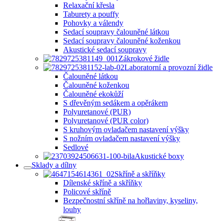
Relaxační křesla
Taburety a pouffy
Pohovky a válendy
Sedací soupravy čalouněné látkou
Sedací soupravy čalouněné koženkou
Akustické sedací soupravy
Zákrokové židle
Laboratorní a provozní židle
Čalouněné látkou
Čalouněné koženkou
Čalouněné ekokůží
S dřevěným sedákem a opěrákem
Polyuretanové (PUR)
Polyuretanové (PUR color)
S kruhovým ovladačem nastavení výšky
S nožním ovladačem nastavení výšky
Sedlové
Akustické boxy
Sklady a dílny
Skříně a skříňky
Dílenské skříně a skříňky
Policové skříně
Bezpečnostní skříně na hořlaviny, kyseliny,
louhy