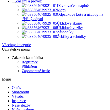
Zázemí a provoz
Dávkovače a náplně
Mopy
Odpadkové koše a nádoby na
tříděný odpad
Úklidové skříně
Úklidové vozíky
Zásobníky
Žebříky a schůdky
Všechny kategorie
Uživatelské menu
Zákaznická nabídka
Registrace
Přihlášení
Zapomenuté heslo
Menu
O nás
Showroom
Výroba
Inspirace
Naše služby
Naše katalogy