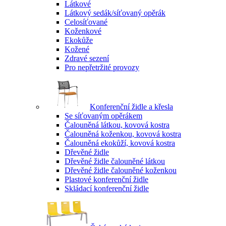
Látkové
Látkový sedák/síťovaný opěrák
Celosíťované
Koženkové
Ekokůže
Kožené
Zdravé sezení
Pro nepřetržité provozy
Konferenční židle a křesla
Se síťovaným opěrákem
Čalouněná látkou, kovová kostra
Čalouněná koženkou, kovová kostra
Čalouněná ekokůží, kovová kostra
Dřevěné židle
Dřevěné židle čalouněné látkou
Dřevěné židle čalouněné koženkou
Plastové konferenční židle
Skládací konferenční židle