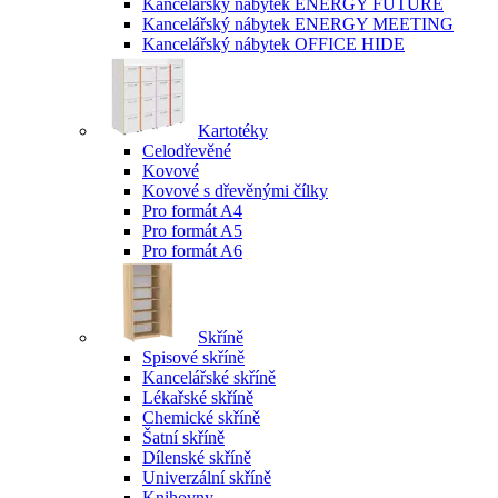
Kancelářský nábytek ENERGY FUTURE
Kancelářský nábytek ENERGY MEETING
Kancelářský nábytek OFFICE HIDE
Kartotéky
Celodřevěné
Kovové
Kovové s dřevěnými čílky
Pro formát A4
Pro formát A5
Pro formát A6
Skříně
Spisové skříně
Kancelářské skříně
Lékařské skříně
Chemické skříně
Šatní skříně
Dílenské skříně
Univerzální skříně
Knihovny