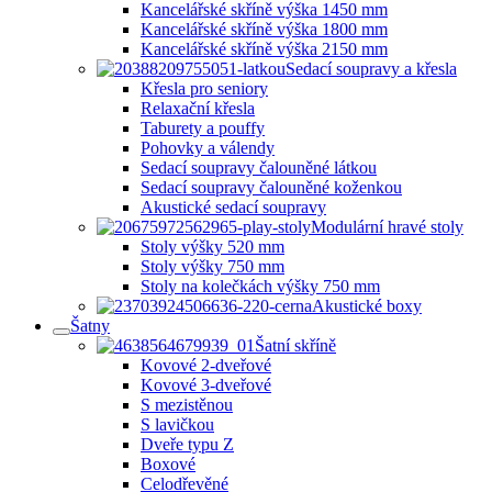
Kancelářské skříně výška 1450 mm
Kancelářské skříně výška 1800 mm
Kancelářské skříně výška 2150 mm
Sedací soupravy a křesla
Křesla pro seniory
Relaxační křesla
Taburety a pouffy
Pohovky a válendy
Sedací soupravy čalouněné látkou
Sedací soupravy čalouněné koženkou
Akustické sedací soupravy
Modulární hravé stoly
Stoly výšky 520 mm
Stoly výšky 750 mm
Stoly na kolečkách výšky 750 mm
Akustické boxy
Šatny
Šatní skříně
Kovové 2-dveřové
Kovové 3-dveřové
S mezistěnou
S lavičkou
Dveře typu Z
Boxové
Celodřevěné