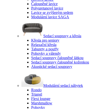
Čalouněné lavice
Polyuretanové lavice
Lavice se zvýšeným sedem
Modulární lavice SAGA
Sedací soupravy a křesla
Křesla pro seniory
Relaxační křesla
Taburety a pouffy
Pohovky a válendy
Sedací soupravy čalouněné látkou
Sedací soupravy čalouněné koženkou
Akustické sedací soupravy
Modulární sedací nábytek
Rondo
Triangl
Flexi lounge
Marshmallow
Pohovky