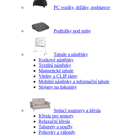
PC vozíky, držáky, podstavce
Podložky pod nohy
Tabule a nástěnky
Korkové nástěnky
Textilní nástěnky
Magnetické tabule
Vitríny a CLIP rámy
Mobilní nástěnky a informační tabule
Stojany na tiskopisy
Sedací soupravy a křesla
Křesla pro seniory
Relaxační křesla
Taburety a pouffy
Pohovky a válendy