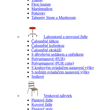
Flexi lounge
Marshmallow
Pohovky
Taburety Stone a Mushroom
Laboratorní a provozní židle
Čalouněné látkou
Čalouněné koženkou
Čalouněné ekokůží
S dřevěným sedákem a opěrákem
Polyuretanové (PUR)
Polyuretanové (PUR color)
S kruhovým ovladačem nastavení výšky
S nožním ovladačem nastavení výšky
Sedlové
Venkovní nábytek
Plastové židle
Kovové židle
Plastové stoly