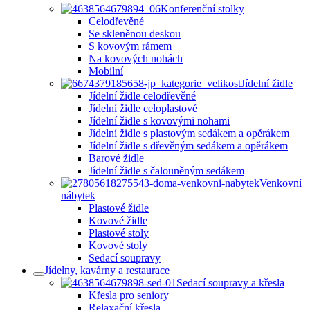
Konferenční stolky
Celodřevěné
Se skleněnou deskou
S kovovým rámem
Na kovových nohách
Mobilní
Jídelní židle
Jídelní židle celodřevěné
Jídelní židle celoplastové
Jídelní židle s kovovými nohami
Jídelní židle s plastovým sedákem a opěrákem
Jídelní židle s dřevěným sedákem a opěrákem
Barové židle
Jídelní židle s čalouněným sedákem
Venkovní
nábytek
Plastové židle
Kovové židle
Plastové stoly
Kovové stoly
Sedací soupravy
Jídelny, kavárny a restaurace
Sedací soupravy a křesla
Křesla pro seniory
Relaxační křesla