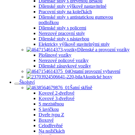
Dílenské stoly s dřevěnou deskou
Dílenské stoly výškově nastavitelné
Pracovní stoly na kolečkách
Dílenské stoly s antistatickou gumovou
podložkou
Dílenské stoly s policemi
Nerezové pracovní stoly
Dílenské stoly s nástavbou
Elektricky výškově stavitelnými stoly
Dílenské a provozní vozíky
Plošinové vozíky
Nerezové policové vozíky
Dílenské zásuvkové vozíky
Ostatní provozní vybavení
Akustické boxy
Školství
Šatní skříně
Kovové 2-dveřové
Kovové 3-dveřové
S mezistěnou
S lavičkou
Dveře typu Z
Boxové
Celodřevěné
Na nožičkách