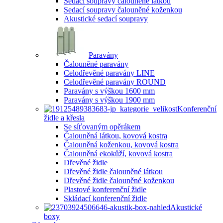
Sedací soupravy čalouněné látkou
Sedací soupravy čalouněné koženkou
Akustické sedací soupravy
Paravány
Čalouněné paravány
Celodřevěné paravány LINE
Celodřevěné paravány ROUND
Paravány s výškou 1600 mm
Paravány s výškou 1900 mm
Konferenční
židle a křesla
Se síťovaným opěrákem
Čalouněná látkou, kovová kostra
Čalouněná koženkou, kovová kostra
Čalouněná ekokůží, kovová kostra
Dřevěné židle
Dřevěné židle čalouněné látkou
Dřevěné židle čalouněné koženkou
Plastové konferenční židle
Skládací konferenční židle
Akustické
boxy