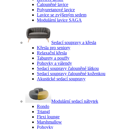
Čalouněné lavice
Polyuretanové lavice
Lavice se zvýšeným sedem
Modulární lavice SAGA
Sedací soupravy a křesla
Křesla pro seniory
Relaxační křesla
Taburety a pouffy
Pohovky a válendy
Sedací soupravy čalouněné látkou
Sedací soupravy čalouněné koženkou
Akustické sedací soupravy
Modulární sedací nábytek
Rondo
Triangl
Flexi lounge
Marshmallow
Pohovky