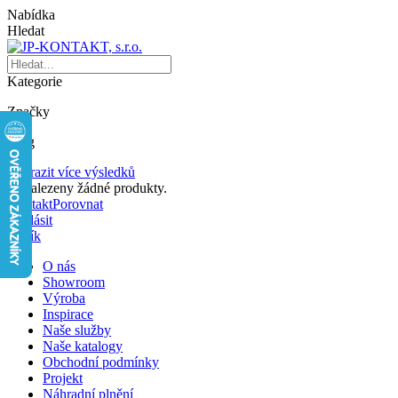
Nabídka
Hledat
Kategorie
Značky
Blog
Zobrazit více výsledků
Nenalezeny žádné produkty.
Kontakt
Porovnat
Přihlásit
Košík
O nás
Showroom
Výroba
Inspirace
Naše služby
Naše katalogy
Obchodní podmínky
Projekt
Náhradní plnění