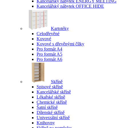
Kancelářský nábytek ENERGY MEETING
Kancelářský nábytek OFFICE HIDE
Kartotéky
Celodřevěné
Kovové
Kovové s dřevěnými čílky
Pro formát A4
Pro formát A5
Pro formát A6
Skříně
Spisové skříně
Kancelářské skříně
Lékařské skříně
Chemické skříně
Šatní skříně
Dílenské skříně
Univerzální skříně
Knihovny
Skříně na pomůcky