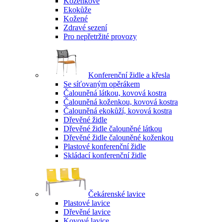
Koženkové
Ekokůže
Kožené
Zdravé sezení
Pro nepřetržité provozy
Konferenční židle a křesla
Se síťovaným opěrákem
Čalouněná látkou, kovová kostra
Čalouněná koženkou, kovová kostra
Čalouněná ekokůží, kovová kostra
Dřevěné židle
Dřevěné židle čalouněné látkou
Dřevěné židle čalouněné koženkou
Plastové konferenční židle
Skládací konferenční židle
Čekárenské lavice
Plastové lavice
Dřevěné lavice
Kovové lavice