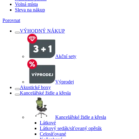
Volná místa
Sleva na nákup
Porovnat
VÝHODNÝ NÁKUP
Akční sety
Výprodej
Akustické boxy
Kancelářské židle a křesla
Kancelářské židle a křesla
Látkové
Látkový sedák/síťovaný opěrák
Celosíťované