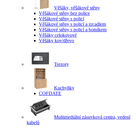
Věšáky, věšákové stěny
Věšákové stěny bez police
Věšákové stěny s policí
Věšákové stěny s policí a zrcadlem
Věšákové stěny s policí a botníkem
Věšáky celokovové
Věšáky kov/dřevo
Trezory
Kuchyňky
COFDATE
Multimediální zásuvková centra, vedení
kabelů