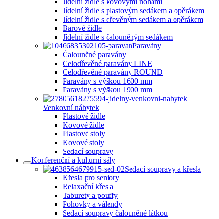
Jídelní židle s kovovými nohami
Jídelní židle s plastovým sedákem a opěrákem
Jídelní židle s dřevěným sedákem a opěrákem
Barové židle
Jídelní židle s čalouněným sedákem
Paravány
Čalouněné paravány
Celodřevěné paravány LINE
Celodřevěné paravány ROUND
Paravány s výškou 1600 mm
Paravány s výškou 1900 mm
Venkovní nábytek
Plastové židle
Kovové židle
Plastové stoly
Kovové stoly
Sedací soupravy
Konferenční a kulturní sály
Sedací soupravy a křesla
Křesla pro seniory
Relaxační křesla
Taburety a pouffy
Pohovky a válendy
Sedací soupravy čalouněné látkou