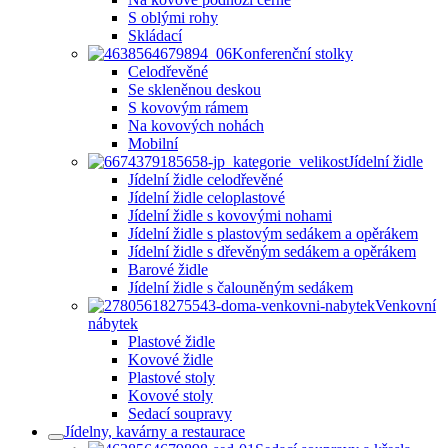
S oblými rohy
Skládací
Konferenční stolky
Celodřevěné
Se skleněnou deskou
S kovovým rámem
Na kovových nohách
Mobilní
Jídelní židle
Jídelní židle celodřevěné
Jídelní židle celoplastové
Jídelní židle s kovovými nohami
Jídelní židle s plastovým sedákem a opěrákem
Jídelní židle s dřevěným sedákem a opěrákem
Barové židle
Jídelní židle s čalouněným sedákem
Venkovní
nábytek
Plastové židle
Kovové židle
Plastové stoly
Kovové stoly
Sedací soupravy
Jídelny, kavárny a restaurace