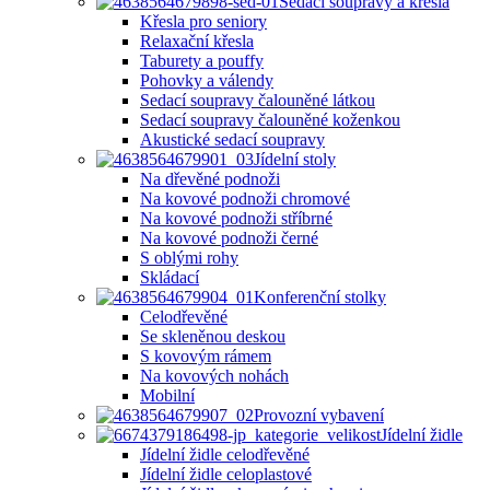
Sedací soupravy a křesla
Křesla pro seniory
Relaxační křesla
Taburety a pouffy
Pohovky a válendy
Sedací soupravy čalouněné látkou
Sedací soupravy čalouněné koženkou
Akustické sedací soupravy
Jídelní stoly
Na dřevěné podnoži
Na kovové podnoži chromové
Na kovové podnoži stříbrné
Na kovové podnoži černé
S oblými rohy
Skládací
Konferenční stolky
Celodřevěné
Se skleněnou deskou
S kovovým rámem
Na kovových nohách
Mobilní
Provozní vybavení
Jídelní židle
Jídelní židle celodřevěné
Jídelní židle celoplastové