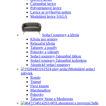
Čalouněné lavice
Polyuretanové lavice
Lavice se zvýšeným sedem
Modulární lavice SAGA
Sedací soupravy a křesla
Křesla pro seniory
Relaxační křesla
Taburety a pouffy
Pohovky a válendy
Sedací soupravy čalouněné látkou
Sedací soupravy čalouněné koženkou
Akustické sedací soupravy
Modulární sedací
nábytek
Rondo
Triangl
Flexi lounge
Marshmallow
Pohovky
Taburety Stone a Mushroom
Laboratorní a provozní židle