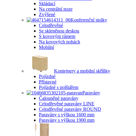
Skládací
Na centrální noze
Zvýšené
Konferenční stolky
Celodřevěné
Se skleněnou deskou
S kovovým rámem
Na kovových nohách
Mobilní
Kontejnery a mobilní skříňky
Pojízdné
Přístavné
Pojízdné s polštářem
Paravány
Čalouněné paravány
Celodřevěné paravány LINE
Celodřevěné paravány ROUND
Paravány s výškou 1600 mm
Paravány s výškou 1900 mm