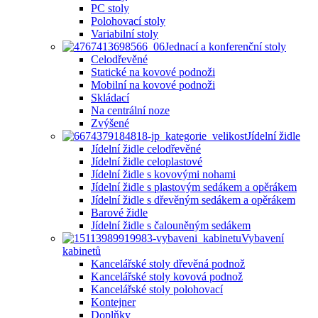
PC stoly
Polohovací stoly
Variabilní stoly
Jednací a konferenční stoly
Celodřevěné
Statické na kovové podnoži
Mobilní na kovové podnoži
Skládací
Na centrální noze
Zvýšené
Jídelní židle
Jídelní židle celodřevěné
Jídelní židle celoplastové
Jídelní židle s kovovými nohami
Jídelní židle s plastovým sedákem a opěrákem
Jídelní židle s dřevěným sedákem a opěrákem
Barové židle
Jídelní židle s čalouněným sedákem
Vybavení
kabinetů
Kancelářské stoly dřevěná podnož
Kancelářské stoly kovová podnož
Kancelářské stoly polohovací
Kontejner
Doplňky