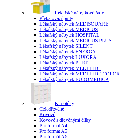
Lékařské nábytkové řady
Přebalovací pulty
Lékařský nábytek MEDISQUARE
Lékařský nábytek MEDICUS
Lékařský nábytek HOSPITAL
Lékařský nábytek MEDICUS PLUS
Lékařský nábytek SILENT
Lékařský nábytek ENERGY
Lékařský nábytek LUXORA
Lékařský nábytek PURE
Lékařský nábytek MEDI HIDE
Lékařský nábytek MEDI HIDE COLOR
Lékařský nábytek EUROMEDICA
Kartotéky
Celodřevěné
Kovové
Kovové s dřevěnými čílky
Pro formát A4
Pro formát A5
Pro formát A6