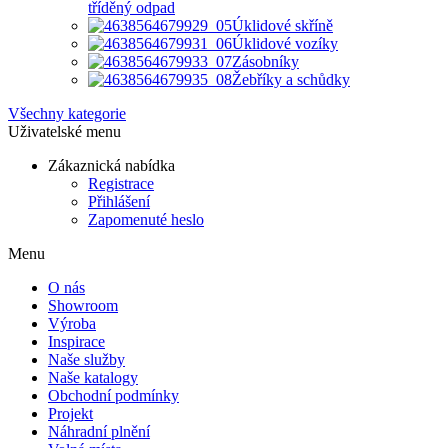
tříděný odpad
Úklidové skříně
Úklidové vozíky
Zásobníky
Žebříky a schůdky
Všechny kategorie
Uživatelské menu
Zákaznická nabídka
Registrace
Přihlášení
Zapomenuté heslo
Menu
O nás
Showroom
Výroba
Inspirace
Naše služby
Naše katalogy
Obchodní podmínky
Projekt
Náhradní plnění