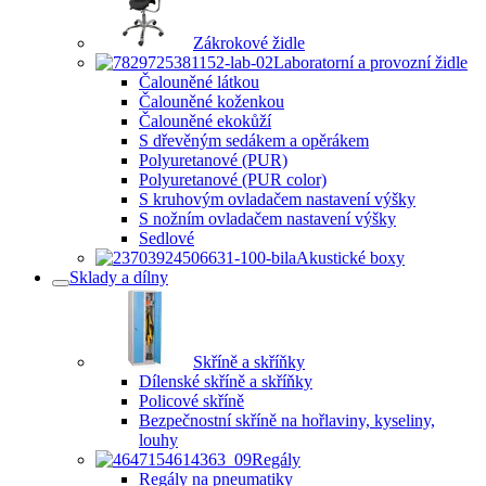
Zákrokové židle
Laboratorní a provozní židle
Čalouněné látkou
Čalouněné koženkou
Čalouněné ekokůží
S dřevěným sedákem a opěrákem
Polyuretanové (PUR)
Polyuretanové (PUR color)
S kruhovým ovladačem nastavení výšky
S nožním ovladačem nastavení výšky
Sedlové
Akustické boxy
Sklady a dílny
Skříně a skříňky
Dílenské skříně a skříňky
Policové skříně
Bezpečnostní skříně na hořlaviny, kyseliny,
louhy
Regály
Regály na pneumatiky