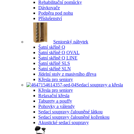
Rehabilitační pomůcky
Dávkovače
Podpěra pod nohu
Příslušenství
Seniorský nábytek
Šatní skříně Q
Šatní skříně Q OVAL
Šatní skříně Q LINE
Šatní skříně SLS
Šatní skříně SLN
Jídelní stoly z masivního dřeva
Křesla pro seniory
Sedací soupravy a křesla
Křesla pro seniory
Relaxační křesla
Taburety a pouffy
Pohovky a válendy
Sedací soupravy čalouněné látkou
Sedací soupravy čalouněné koženkou
Akustické sedací soupravy