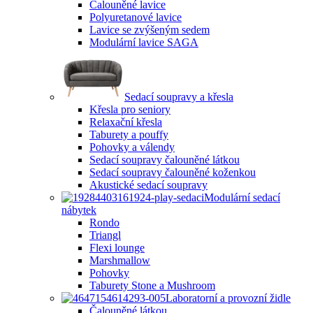
Čalouněné lavice
Polyuretanové lavice
Lavice se zvýšeným sedem
Modulární lavice SAGA
Sedací soupravy a křesla
Křesla pro seniory
Relaxační křesla
Taburety a pouffy
Pohovky a válendy
Sedací soupravy čalouněné látkou
Sedací soupravy čalouněné koženkou
Akustické sedací soupravy
Modulární sedací
nábytek
Rondo
Triangl
Flexi lounge
Marshmallow
Pohovky
Taburety Stone a Mushroom
Laboratorní a provozní židle
Čalouněné látkou