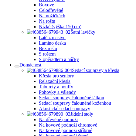
Boxové
Celodřevěné
Na nožičkách
Na roštu
Nízké (výška 150 cm)
Šatní lavičky
Latě z masivu
Lamino deska
Bez roštu
S roštem
S opěradlem a háčky
Domácnost
Sedací soupravy a křesla
Křesla pro seniory
Relaxační křesla
Taburety a pouffy
Pohovky a válendy
Sedací soupravy čalouněné látkou
Sedací soupravy čalouněné koženkou
Akustické sedací soupravy
Jídelní stoly
Na dřevěné podnoži
Na kovové podnoži chromové
Na kovové podnoži stříbrné
Na kovové podnoži černé