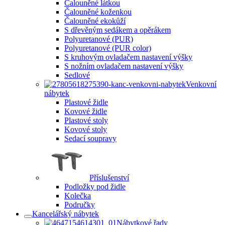
Čalouněné látkou
Čalouněné koženkou
Čalouněné ekokůží
S dřevěným sedákem a opěrákem
Polyuretanové (PUR)
Polyuretanové (PUR color)
S kruhovým ovladačem nastavení výšky
S nožním ovladačem nastavení výšky
Sedlové
Venkovní
nábytek
Plastové židle
Kovové židle
Plastové stoly
Kovové stoly
Sedací soupravy
Příslušenství
Podložky pod židle
Kolečka
Područky
Kancelářský nábytek
Nábytkové řady