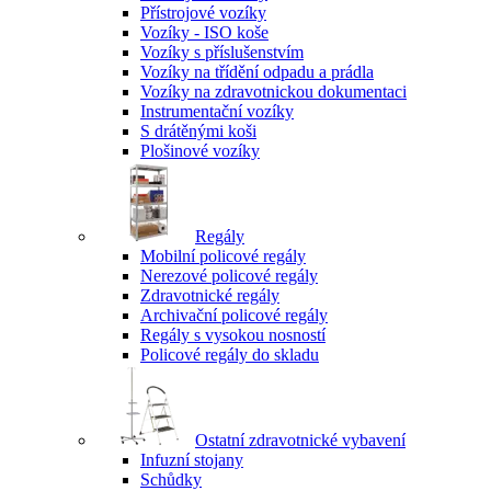
Přístrojové vozíky
Vozíky - ISO koše
Vozíky s příslušenstvím
Vozíky na třídění odpadu a prádla
Vozíky na zdravotnickou dokumentaci
Instrumentační vozíky
S drátěnými koši
Plošinové vozíky
Regály
Mobilní policové regály
Nerezové policové regály
Zdravotnické regály
Archivační policové regály
Regály s vysokou nosností
Policové regály do skladu
Ostatní zdravotnické vybavení
Infuzní stojany
Schůdky