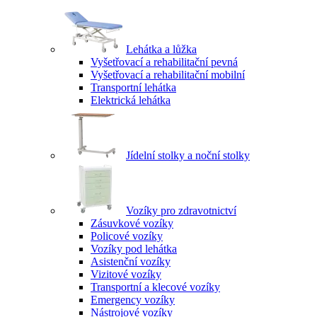
Lehátka a lůžka
Vyšetřovací a rehabilitační pevná
Vyšetřovací a rehabilitační mobilní
Transportní lehátka
Elektrická lehátka
Jídelní stolky a noční stolky
Vozíky pro zdravotnictví
Zásuvkové vozíky
Policové vozíky
Vozíky pod lehátka
Asistenční vozíky
Vizitové vozíky
Transportní a klecové vozíky
Emergency vozíky
Nástrojové vozíky