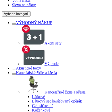
Volná místa
Sleva na nákup
Vyberte kategorii
VÝHODNÝ NÁKUP
Akční sety
Výprodej
Akustické boxy
Kancelářské židle a křesla
Kancelářské židle a křesla
Látkové
Látkový sedák/síťovaný opěrák
Celosíťované
Koženkové