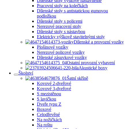
Dílenské stoly výškově nastavitelné
Pracovní stoly na kolečkách
Dílenské stoly s antistatickou gumovou
podložkou
Dílenské stoly s policemi
Nerezové pracovní stoly
Dílenské stoly s nástavbou
Elektricky výškově stavitelnými stoly
Dílenské a provozní vozíky
Plošinové vozíky
Nerezové policové vozíky
Dílenské zásuvkové vozíky
Ostatní provozní vybavení
Akustické boxy
Školství
Šatní skříně
Kovové 2-dveřové
Kovové 3-dveřové
S mezistěnou
S lavičkou
Dveře typu Z
Boxové
Celodřevěné
Na nožičkách
Na roštu