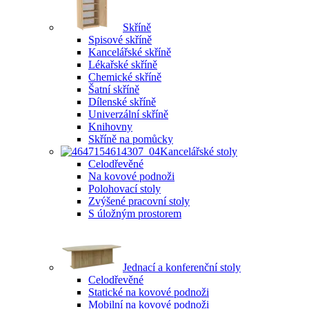
Skříně
Spisové skříně
Kancelářské skříně
Lékařské skříně
Chemické skříně
Šatní skříně
Dílenské skříně
Univerzální skříně
Knihovny
Skříně na pomůcky
Kancelářské stoly
Celodřevěné
Na kovové podnoži
Polohovací stoly
Zvýšené pracovní stoly
S úložným prostorem
Jednací a konferenční stoly
Celodřevěné
Statické na kovové podnoži
Mobilní na kovové podnoži