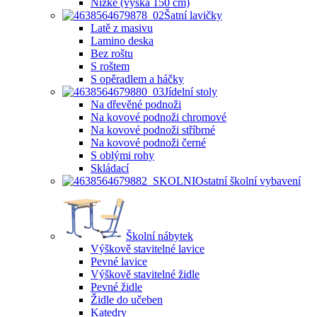
Nízké (výška 150 cm)
Šatní lavičky
Latě z masivu
Lamino deska
Bez roštu
S roštem
S opěradlem a háčky
Jídelní stoly
Na dřevěné podnoži
Na kovové podnoži chromové
Na kovové podnoži stříbrné
Na kovové podnoži černé
S oblými rohy
Skládací
Ostatní školní vybavení
Školní nábytek
Výškově stavitelné lavice
Pevné lavice
Výškově stavitelné židle
Pevné židle
Židle do učeben
Katedry