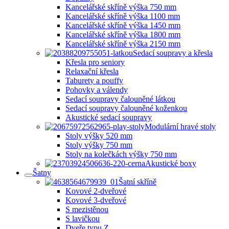
Kancelářské skříně výška 750 mm
Kancelářské skříně výška 1100 mm
Kancelářské skříně výška 1450 mm
Kancelářské skříně výška 1800 mm
Kancelářské skříně výška 2150 mm
Sedací soupravy a křesla
Křesla pro seniory
Relaxační křesla
Taburety a pouffy
Pohovky a válendy
Sedací soupravy čalouněné látkou
Sedací soupravy čalouněné koženkou
Akustické sedací soupravy
Modulární hravé stoly
Stoly výšky 520 mm
Stoly výšky 750 mm
Stoly na kolečkách výšky 750 mm
Akustické boxy
Šatny
Šatní skříně
Kovové 2-dveřové
Kovové 3-dveřové
S mezistěnou
S lavičkou
Dveře typu Z