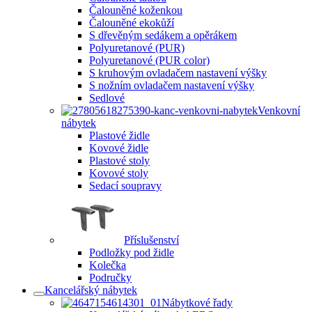
Čalouněné koženkou
Čalouněné ekokůží
S dřevěným sedákem a opěrákem
Polyuretanové (PUR)
Polyuretanové (PUR color)
S kruhovým ovladačem nastavení výšky
S nožním ovladačem nastavení výšky
Sedlové
Venkovní
nábytek
Plastové židle
Kovové židle
Plastové stoly
Kovové stoly
Sedací soupravy
Příslušenství
Podložky pod židle
Kolečka
Područky
Kancelářský nábytek
Nábytkové řady