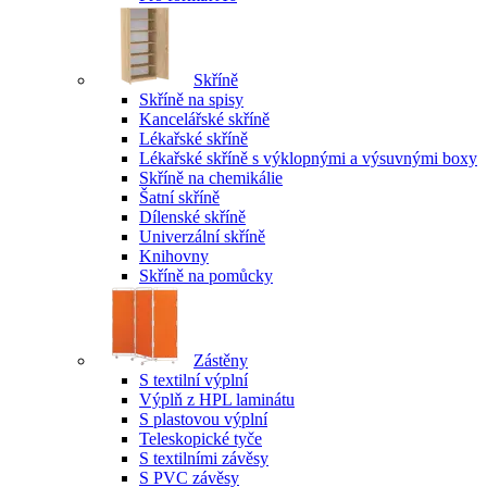
Skříně
Skříně na spisy
Kancelářské skříně
Lékařské skříně
Lékařské skříně s výklopnými a výsuvnými boxy
Skříně na chemikálie
Šatní skříně
Dílenské skříně
Univerzální skříně
Knihovny
Skříně na pomůcky
Zástěny
S textilní výplní
Výplň z HPL laminátu
S plastovou výplní
Teleskopické tyče
S textilními závěsy
S PVC závěsy