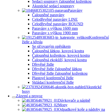
Sedací soupravy čalouněné koženkou
Akustické sedací soupravy
Paravány
Čalouněné paravány
Celodřevěné paravány LINE
Celodřevěné paravány ROUND
Paravány s výškou 1600 mm
Paravány s výškou 1900 mm
Konferenční
židle a křesla
Se síťovaným opěrákem
Čalouněná látkou, kovová kostra
Čalouněná koženkou, kovová kostra
Čalouněná ekokůží, kovová kostra
Dřevěné židle
Dřevěné židle čalouněné látkou
Dřevěné židle čalouněné koženkou
Plastové konferenční židle
Skládací konferenční židle
Akustické
boxy
Zázemí a provoz
Dávkovače a náplně
Mopy
Odpadkové koše a nádoby na