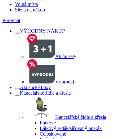
Volná místa
Sleva na nákup
Porovnat
VÝHODNÝ NÁKUP
Akční sety
Výprodej
Akustické boxy
Kancelářské židle a křesla
Kancelářské židle a křesla
Látkové
Látkový sedák/síťovaný opěrák
Celosíťované