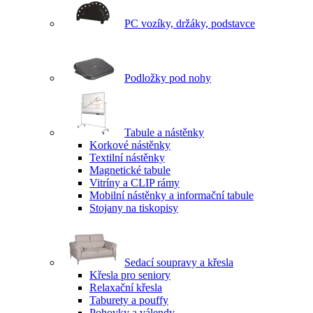
PC vozíky, držáky, podstavce
Podložky pod nohy
Tabule a nástěnky
Korkové nástěnky
Textilní nástěnky
Magnetické tabule
Vitríny a CLIP rámy
Mobilní nástěnky a informační tabule
Stojany na tiskopisy
Sedací soupravy a křesla
Křesla pro seniory
Relaxační křesla
Taburety a pouffy
Pohovky a válendy