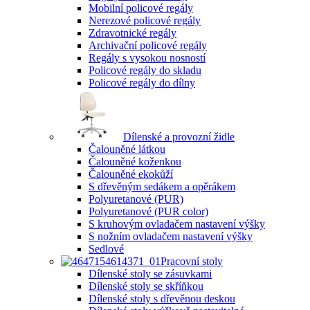
Mobilní policové regály
Nerezové policové regály
Zdravotnické regály
Archivační policové regály
Regály s vysokou nosností
Policové regály do skladu
Policové regály do dílny
Dílenské a provozní židle
Čalouněné látkou
Čalouněné koženkou
Čalouněné ekokůží
S dřevěným sedákem a opěrákem
Polyuretanové (PUR)
Polyuretanové (PUR color)
S kruhovým ovladačem nastavení výšky
S nožním ovladačem nastavení výšky
Sedlové
Pracovní stoly
Dílenské stoly se zásuvkami
Dílenské stoly se skříňkou
Dílenské stoly s dřevěnou deskou