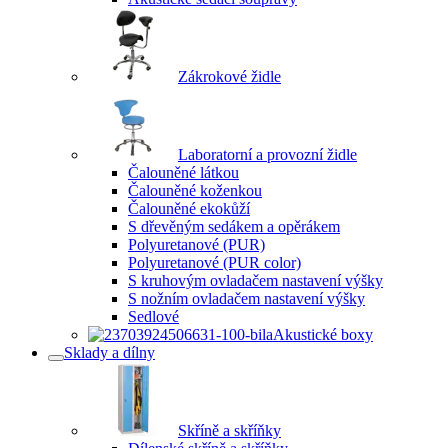
Zákrokové židle
Laboratorní a provozní židle
Čalouněné látkou
Čalouněné koženkou
Čalouněné ekokůží
S dřevěným sedákem a opěrákem
Polyuretanové (PUR)
Polyuretanové (PUR color)
S kruhovým ovladačem nastavení výšky
S nožním ovladačem nastavení výšky
Sedlové
Akustické boxy
Sklady a dílny
Skříně a skříňky