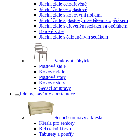
Jídelní židle celodřevěné
Jídelní židle celoplastové
Jídelní židle s kovovými nohami
Jídelní židle s plastovým sedákem a opěrákem
Jídelní židle s dřevěným sedákem a opěrákem
Barové židle
Jídelní židle s čalouněným sedákem
Venkovní nábytek
Plastové židle
Kovové židle
Plastové stoly
Kovové stoly
Sedací soupravy
Jídelny, kavárny a restaurace
Sedací soupravy a křesla
Křesla pro seniory
Relaxační křesla
Taburety a pouffy