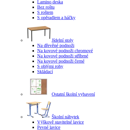
Lamino deska
Bez roštu
S roštem
S opěradlem a háčky
Jídelní stoly
Na dřevěné podnoži
Na kovové podnoži chromové
Na kovové podnoži stříbrné
Na kovové podnoži černé
S oblými rohy
Skládací
Ostatní školní vybavení
Školní nábytek
Výškově stavitelné lavice
Pevné lavice