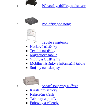
PC vozíky, držáky, podstavce
Podložky pod nohy
Tabule a nástěnky
Korkové nástěnky
Textilní nástěnky
Magnetické tabule
Vitríny a CLIP rámy
Mobilní nástěnky a informační tabule
Stojany na tiskopisy
Sedací soupravy a křesla
Křesla pro seniory
Relaxační křesla
Taburety a pouffy
Pohovky a válendy