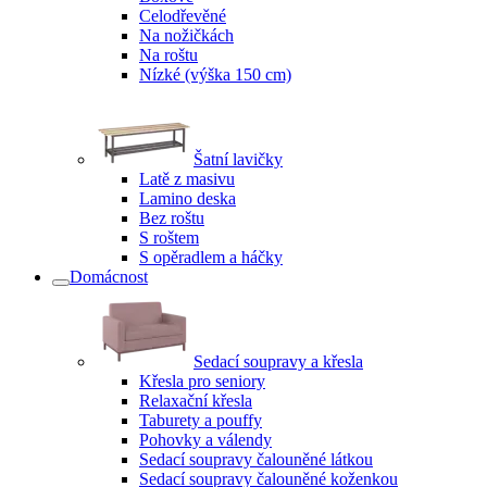
Celodřevěné
Na nožičkách
Na roštu
Nízké (výška 150 cm)
Šatní lavičky
Latě z masivu
Lamino deska
Bez roštu
S roštem
S opěradlem a háčky
Domácnost
Sedací soupravy a křesla
Křesla pro seniory
Relaxační křesla
Taburety a pouffy
Pohovky a válendy
Sedací soupravy čalouněné látkou
Sedací soupravy čalouněné koženkou