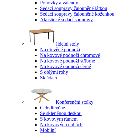
Pohovky a válendy
Sedací soupravy čalouněné látkou
Sedací soupravy čalouněné koženkou
Akustické sedací soupravy
Jídelní stoly
Na dřevěné podnoži
Na kovové podnoži chromové
Na kovové podnoži stříbrné
Na kovové podnoži černé
S oblými rohy
Skládací
Konferenční stolky
Celodřevěné
Se skleněnou deskou
S kovovým rámem
Na kovových nohách
Mobilní