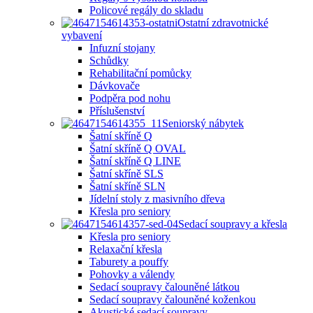
Policové regály do skladu
Ostatní zdravotnické
vybavení
Infuzní stojany
Schůdky
Rehabilitační pomůcky
Dávkovače
Podpěra pod nohu
Příslušenství
Seniorský nábytek
Šatní skříně Q
Šatní skříně Q OVAL
Šatní skříně Q LINE
Šatní skříně SLS
Šatní skříně SLN
Jídelní stoly z masivního dřeva
Křesla pro seniory
Sedací soupravy a křesla
Křesla pro seniory
Relaxační křesla
Taburety a pouffy
Pohovky a válendy
Sedací soupravy čalouněné látkou
Sedací soupravy čalouněné koženkou
Akustické sedací soupravy