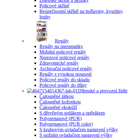
Dílenské skříně a skříňky
Policové skříně
Bezpečnostní skříně na hořlaviny, kyseliny,
louhy
Regály
Regály na pneumatiky
Mobilní policové regály
Nerezové policové regály
Zdravotnické regály
Archivační policové regály
Regály s vysokou nosností
Policové regály do skladu
Policové regály do dílny
Dílenské a provozní židle
Čalouněné látkou
Čalouněné koženkou
Čalouněné ekokůží
S dřevěným sedákem a opěrákem
Polyuretanové (PUR)
Polyuretanové (PUR color)
S kruhovým ovladačem nastavení výšky
S nožním ovladačem nastavení výšky