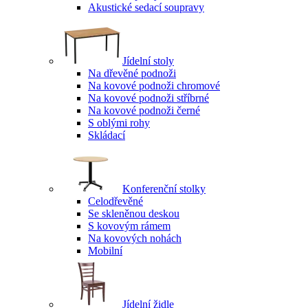
Akustické sedací soupravy
Jídelní stoly
Na dřevěné podnoži
Na kovové podnoži chromové
Na kovové podnoži stříbrné
Na kovové podnoži černé
S oblými rohy
Skládací
Konferenční stolky
Celodřevěné
Se skleněnou deskou
S kovovým rámem
Na kovových nohách
Mobilní
Jídelní židle