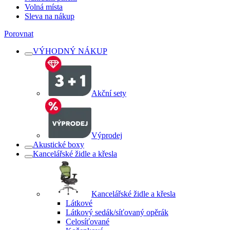
Volná místa
Sleva na nákup
Porovnat
VÝHODNÝ NÁKUP
Akční sety
Výprodej
Akustické boxy
Kancelářské židle a křesla
Kancelářské židle a křesla
Látkové
Látkový sedák/síťovaný opěrák
Celosíťované