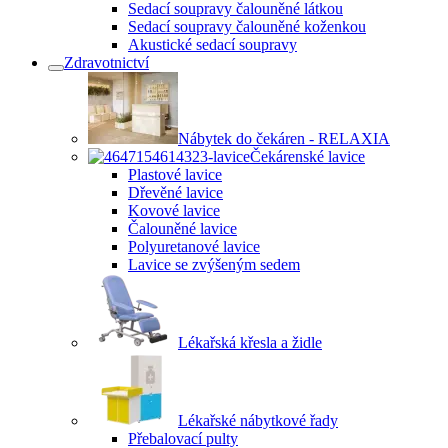
Sedací soupravy čalouněné látkou
Sedací soupravy čalouněné koženkou
Akustické sedací soupravy
Zdravotnictví
Nábytek do čekáren - RELAXIA
Čekárenské lavice
Plastové lavice
Dřevěné lavice
Kovové lavice
Čalouněné lavice
Polyuretanové lavice
Lavice se zvýšeným sedem
Lékařská křesla a židle
Lékařské nábytkové řady
Přebalovací pulty