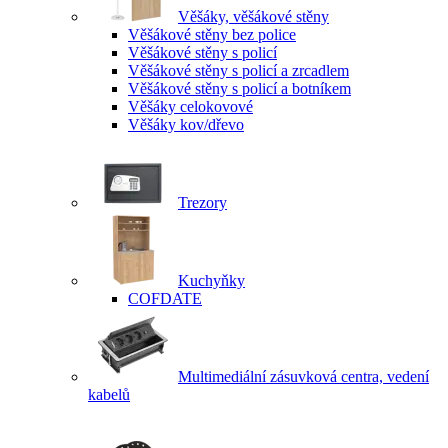
Věšáky, věšákové stěny
Věšákové stěny bez police
Věšákové stěny s policí
Věšákové stěny s policí a zrcadlem
Věšákové stěny s policí a botníkem
Věšáky celokovové
Věšáky kov/dřevo
Trezory
Kuchyňky
COFDATE
Multimediální zásuvková centra, vedení
kabelů