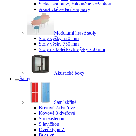
Sedací soupravy čalouněné koženkou
Akustické sedací soupravy
Modulární hravé stoly
Stoly výšky 520 mm
Stoly výšky 750 mm
Stoly na kolečkách výšky 750 mm
Akustické boxy
Šatny
Šatní skříně
Kovové 2-dveřové
Kovové 3-dveřové
S mezistěnou
S lavičkou
Dveře typu Z
Boxové