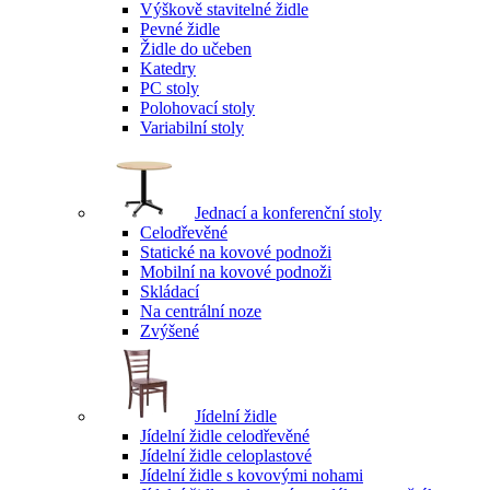
Výškově stavitelné židle
Pevné židle
Židle do učeben
Katedry
PC stoly
Polohovací stoly
Variabilní stoly
Jednací a konferenční stoly
Celodřevěné
Statické na kovové podnoži
Mobilní na kovové podnoži
Skládací
Na centrální noze
Zvýšené
Jídelní židle
Jídelní židle celodřevěné
Jídelní židle celoplastové
Jídelní židle s kovovými nohami