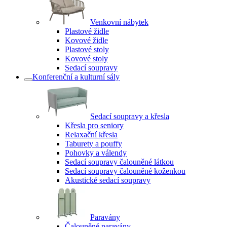
Venkovní nábytek
Plastové židle
Kovové židle
Plastové stoly
Kovové stoly
Sedací soupravy
Konferenční a kulturní sály
Sedací soupravy a křesla
Křesla pro seniory
Relaxační křesla
Taburety a pouffy
Pohovky a válendy
Sedací soupravy čalouněné látkou
Sedací soupravy čalouněné koženkou
Akustické sedací soupravy
Paravány
Čalouněné paravány