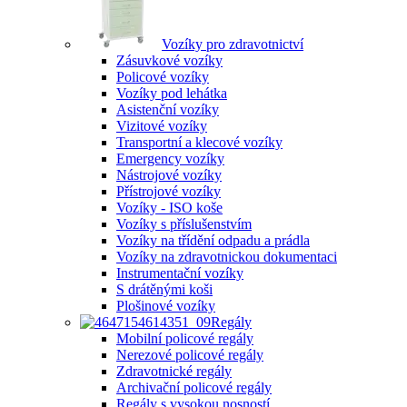
Vozíky pro zdravotnictví
Zásuvkové vozíky
Policové vozíky
Vozíky pod lehátka
Asistenční vozíky
Vizitové vozíky
Transportní a klecové vozíky
Emergency vozíky
Nástrojové vozíky
Přístrojové vozíky
Vozíky - ISO koše
Vozíky s příslušenstvím
Vozíky na třídění odpadu a prádla
Vozíky na zdravotnickou dokumentaci
Instrumentační vozíky
S drátěnými koši
Plošinové vozíky
Regály
Mobilní policové regály
Nerezové policové regály
Zdravotnické regály
Archivační policové regály
Regály s vysokou nosností