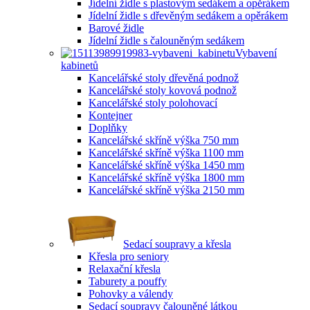
Jídelní židle s plastovým sedákem a opěrákem
Jídelní židle s dřevěným sedákem a opěrákem
Barové židle
Jídelní židle s čalouněným sedákem
Vybavení
kabinetů
Kancelářské stoly dřevěná podnož
Kancelářské stoly kovová podnož
Kancelářské stoly polohovací
Kontejner
Doplňky
Kancelářské skříně výška 750 mm
Kancelářské skříně výška 1100 mm
Kancelářské skříně výška 1450 mm
Kancelářské skříně výška 1800 mm
Kancelářské skříně výška 2150 mm
Sedací soupravy a křesla
Křesla pro seniory
Relaxační křesla
Taburety a pouffy
Pohovky a válendy
Sedací soupravy čalouněné látkou