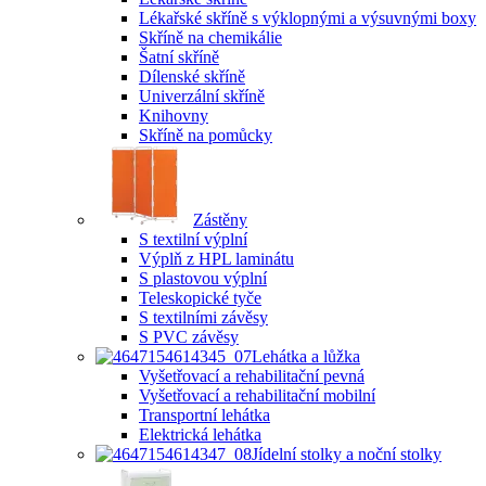
Lékařské skříně s výklopnými a výsuvnými boxy
Skříně na chemikálie
Šatní skříně
Dílenské skříně
Univerzální skříně
Knihovny
Skříně na pomůcky
Zástěny
S textilní výplní
Výplň z HPL laminátu
S plastovou výplní
Teleskopické tyče
S textilními závěsy
S PVC závěsy
Lehátka a lůžka
Vyšetřovací a rehabilitační pevná
Vyšetřovací a rehabilitační mobilní
Transportní lehátka
Elektrická lehátka
Jídelní stolky a noční stolky