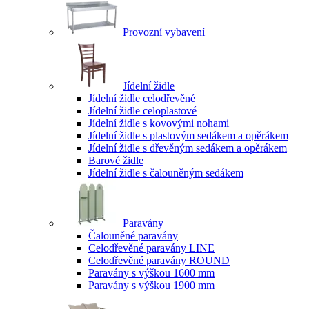
Provozní vybavení
Jídelní židle
Jídelní židle celodřevěné
Jídelní židle celoplastové
Jídelní židle s kovovými nohami
Jídelní židle s plastovým sedákem a opěrákem
Jídelní židle s dřevěným sedákem a opěrákem
Barové židle
Jídelní židle s čalouněným sedákem
Paravány
Čalouněné paravány
Celodřevěné paravány LINE
Celodřevěné paravány ROUND
Paravány s výškou 1600 mm
Paravány s výškou 1900 mm