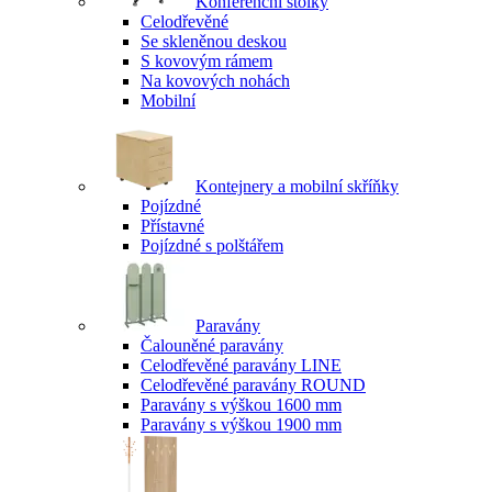
Konferenční stolky
Celodřevěné
Se skleněnou deskou
S kovovým rámem
Na kovových nohách
Mobilní
Kontejnery a mobilní skříňky
Pojízdné
Přístavné
Pojízdné s polštářem
Paravány
Čalouněné paravány
Celodřevěné paravány LINE
Celodřevěné paravány ROUND
Paravány s výškou 1600 mm
Paravány s výškou 1900 mm