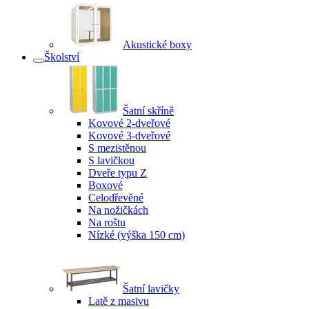
Akustické boxy
Školství
Šatní skříně
Kovové 2-dveřové
Kovové 3-dveřové
S mezistěnou
S lavičkou
Dveře typu Z
Boxové
Celodřevěné
Na nožičkách
Na roštu
Nízké (výška 150 cm)
Šatní lavičky
Latě z masivu