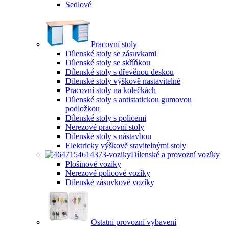
Sedlové
Pracovní stoly
Dílenské stoly se zásuvkami
Dílenské stoly se skříňkou
Dílenské stoly s dřevěnou deskou
Dílenské stoly výškově nastavitelné
Pracovní stoly na kolečkách
Dílenské stoly s antistatickou gumovou
podložkou
Dílenské stoly s policemi
Nerezové pracovní stoly
Dílenské stoly s nástavbou
Elektricky výškově stavitelnými stoly
Dílenské a provozní vozíky
Plošinové vozíky
Nerezové policové vozíky
Dílenské zásuvkové vozíky
Ostatní provozní vybavení