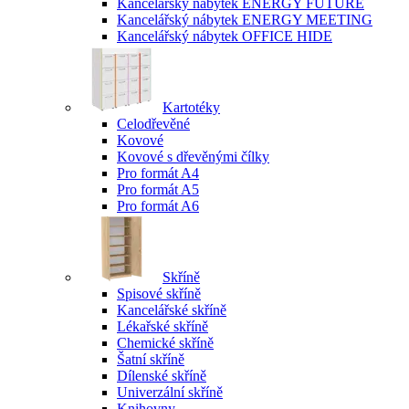
Kancelářský nábytek ENERGY FUTURE
Kancelářský nábytek ENERGY MEETING
Kancelářský nábytek OFFICE HIDE
Kartotéky
Celodřevěné
Kovové
Kovové s dřevěnými čílky
Pro formát A4
Pro formát A5
Pro formát A6
Skříně
Spisové skříně
Kancelářské skříně
Lékařské skříně
Chemické skříně
Šatní skříně
Dílenské skříně
Univerzální skříně
Knihovny