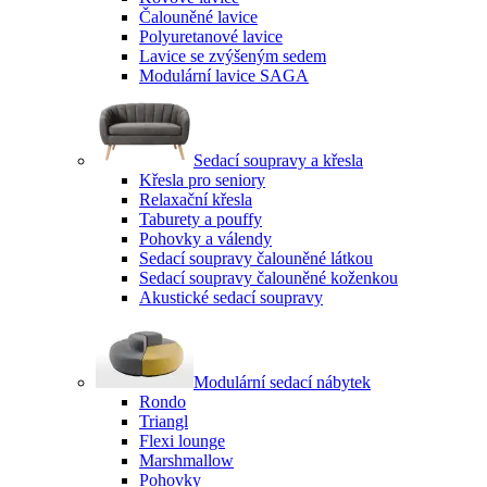
Čalouněné lavice
Polyuretanové lavice
Lavice se zvýšeným sedem
Modulární lavice SAGA
Sedací soupravy a křesla
Křesla pro seniory
Relaxační křesla
Taburety a pouffy
Pohovky a válendy
Sedací soupravy čalouněné látkou
Sedací soupravy čalouněné koženkou
Akustické sedací soupravy
Modulární sedací nábytek
Rondo
Triangl
Flexi lounge
Marshmallow
Pohovky