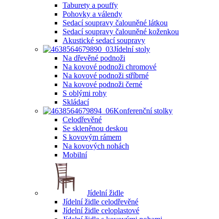
Taburety a pouffy
Pohovky a válendy
Sedací soupravy čalouněné látkou
Sedací soupravy čalouněné koženkou
Akustické sedací soupravy
Jídelní stoly
Na dřevěné podnoži
Na kovové podnoži chromové
Na kovové podnoži stříbrné
Na kovové podnoži černé
S oblými rohy
Skládací
Konferenční stolky
Celodřevěné
Se skleněnou deskou
S kovovým rámem
Na kovových nohách
Mobilní
Jídelní židle
Jídelní židle celodřevěné
Jídelní židle celoplastové