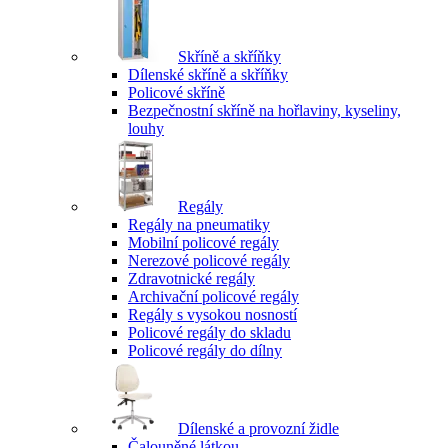
Skříně a skříňky
Dílenské skříně a skříňky
Policové skříně
Bezpečnostní skříně na hořlaviny, kyseliny,
louhy
Regály
Regály na pneumatiky
Mobilní policové regály
Nerezové policové regály
Zdravotnické regály
Archivační policové regály
Regály s vysokou nosností
Policové regály do skladu
Policové regály do dílny
Dílenské a provozní židle
Čalouněné látkou