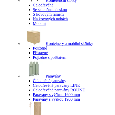
Konferenční stolky
Celodřevěné
Se skleněnou deskou
S kovovým rámem
Na kovových nohách
Mobilní
Kontejnery a mobilní skříňky
Pojízdné
Přístavné
Pojízdné s polštářem
Paravány
Čalouněné paravány
Celodřevěné paravány LINE
Celodřevěné paravány ROUND
Paravány s výškou 1600 mm
Paravány s výškou 1900 mm