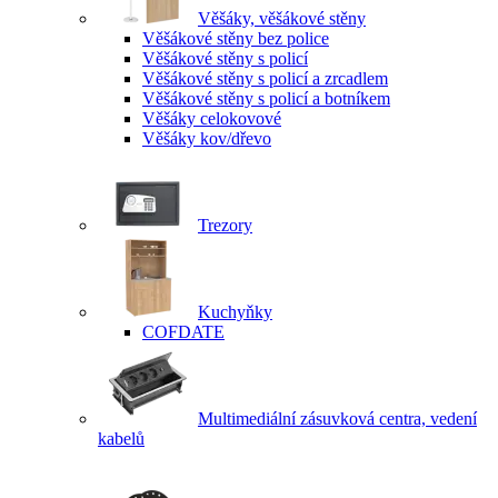
Věšáky, věšákové stěny
Věšákové stěny bez police
Věšákové stěny s policí
Věšákové stěny s policí a zrcadlem
Věšákové stěny s policí a botníkem
Věšáky celokovové
Věšáky kov/dřevo
Trezory
Kuchyňky
COFDATE
Multimediální zásuvková centra, vedení
kabelů