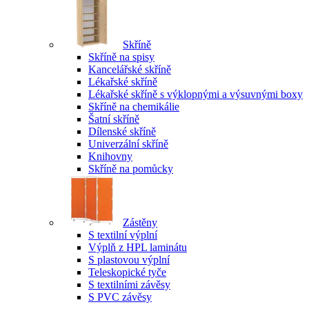
Skříně
Skříně na spisy
Kancelářské skříně
Lékařské skříně
Lékařské skříně s výklopnými a výsuvnými boxy
Skříně na chemikálie
Šatní skříně
Dílenské skříně
Univerzální skříně
Knihovny
Skříně na pomůcky
Zástěny
S textilní výplní
Výplň z HPL laminátu
S plastovou výplní
Teleskopické tyče
S textilními závěsy
S PVC závěsy