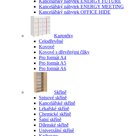
Kancelářský nábytek ENERGY FUTURE
Kancelářský nábytek ENERGY MEETING
Kancelářský nábytek OFFICE HIDE
Kartotéky
Celodřevěné
Kovové
Kovové s dřevěnými čílky
Pro formát A4
Pro formát A5
Pro formát A6
Skříně
Spisové skříně
Kancelářské skříně
Lékařské skříně
Chemické skříně
Šatní skříně
Dílenské skříně
Univerzální skříně
Knihovny