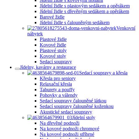
Jídelní židle s kovovými nohami
Jídelní židle s plastovým sedákem a opěrákem
Jídelní židle s dřevěným sedákem a opěrákem
Barové židle
Jídelní židle s čalouněným sedákem
Venkovní
nábytek
Plastové židle
Kovové židle
Plastové stoly
Kovové stoly
Sedací soupravy
Jídelny, kavárny a restaurace
Sedací soupravy a křesla
Křesla pro seniory
Relaxační křesla
Taburety a pouffy
Pohovky a válendy
Sedací soupravy čalouněné látkou
Sedací soupravy čalouněné koženkou
Akustické sedací soupravy
Jídelní stoly
Na dřevěné podnoži
Na kovové podnoži chromové
Na kovové podnoži stříbrné