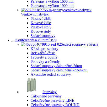
Paravány s výškou 1600 mm
Paravány s výškou 1900 mm
Venkovní nábytek
Plastové židle
Kovové židle
Plastové stoly
Kovové stoly
Sedací soupravy
Konferenční a kulturní sály
Sedací soupravy a křesla
Křesla pro seniory
Relaxační křesla
Taburety a pouffy
Pohovky a válendy
Sedací soupravy čalouněné látkou
Sedací soupravy čalouněné koženkou
Akustické sedací soupravy
Paravány
Čalouněné paravány
Celodřevěné paravány LINE
Celodřevěné paravány ROUND