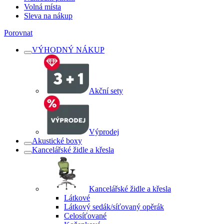
Volná místa
Sleva na nákup
Porovnat
VÝHODNÝ NÁKUP
Akční sety
Výprodej
Akustické boxy
Kancelářské židle a křesla
Kancelářské židle a křesla
Látkové
Látkový sedák/síťovaný opěrák
Celosíťované