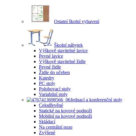
Ostatní školní vybavení
Školní nábytek
Výškově stavitelné lavice
Pevné lavice
Výškově stavitelné židle
Pevné židle
Židle do učeben
Katedry
PC stoly
Polohovací stoly
Variabilní stoly
Jednací a konferenční stoly
Celodřevěné
Statické na kovové podnoži
Mobilní na kovové podnoži
Skládací
Na centrální noze
Zvýšené