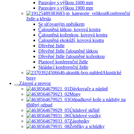
Paravány s výškou 1600 mm
Paravány s výškou 1900 mm
Konferenční
židle a křesla
Se síťovaným opěrákem
Čalouněná látkou, kovová kostra
Čalouněná koženkou, kovová kostra
Čalouněná ekokůží, kovová kostra
Dřevěné židle
Dřevěné židle čalouněné látkou
Dřevěné židle čalouněné koženkou
Plastové konferenční židle
Skládací konferenční židle
Akustické
boxy
Zázemí a provoz
Dávkovače a náplně
Mopy
Odpadkové koše a nádoby na
tříděný odpad
Úklidové skříně
Úklidové vozíky
Zásobníky
Žebříky a schůdky