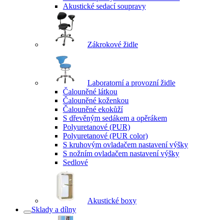
Akustické sedací soupravy
Zákrokové židle
Laboratorní a provozní židle
Čalouněné látkou
Čalouněné koženkou
Čalouněné ekokůží
S dřevěným sedákem a opěrákem
Polyuretanové (PUR)
Polyuretanové (PUR color)
S kruhovým ovladačem nastavení výšky
S nožním ovladačem nastavení výšky
Sedlové
Akustické boxy
Sklady a dílny