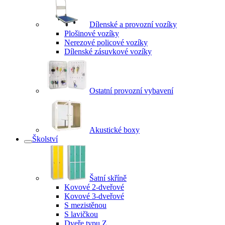
Dílenské a provozní vozíky
Plošinové vozíky
Nerezové policové vozíky
Dílenské zásuvkové vozíky
Ostatní provozní vybavení
Akustické boxy
Školství
Šatní skříně
Kovové 2-dveřové
Kovové 3-dveřové
S mezistěnou
S lavičkou
Dveře typu Z