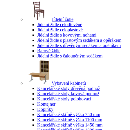
Jídelní židle
Jídelní židle celodřevěné
Jídelní židle celoplastové
Jídelní židle s kovovými nohami
Jídelní židle s plastovým sedákem a opěrákem
Jídelní židle s dřevěným sedákem a opěrákem
Barové židle
Jídelní židle s čalouněným sedákem
Vybavení kabinetů
Kancelářské stoly dřevěná podnož
Kancelářské stoly kovová podnož
Kancelářské stoly polohovací
Kontejner
Doplňky
Kancelářské skříně výška 750 mm
Kancelářské skříně výška 1100 mm
Kancelářské skříně výška 1450 mm