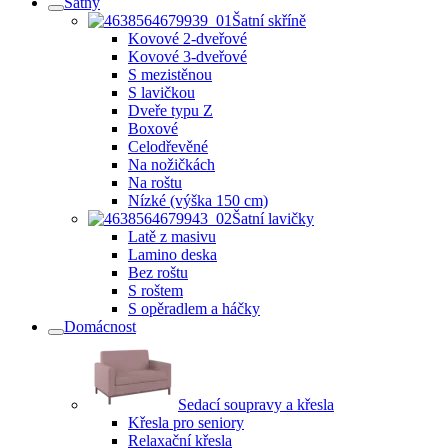
Šatny
Šatní skříně
Kovové 2-dveřové
Kovové 3-dveřové
S mezistěnou
S lavičkou
Dveře typu Z
Boxové
Celodřevěné
Na nožičkách
Na roštu
Nízké (výška 150 cm)
Šatní lavičky
Latě z masivu
Lamino deska
Bez roštu
S roštem
S opěradlem a háčky
Domácnost
Sedací soupravy a křesla
Křesla pro seniory
Relaxační křesla