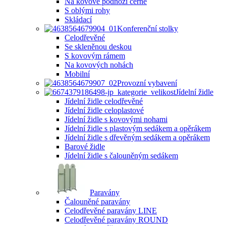
Na kovové podnoži černé
S oblými rohy
Skládací
Konferenční stolky
Celodřevěné
Se skleněnou deskou
S kovovým rámem
Na kovových nohách
Mobilní
Provozní vybavení
Jídelní židle
Jídelní židle celodřevěné
Jídelní židle celoplastové
Jídelní židle s kovovými nohami
Jídelní židle s plastovým sedákem a opěrákem
Jídelní židle s dřevěným sedákem a opěrákem
Barové židle
Jídelní židle s čalouněným sedákem
Paravány
Čalouněné paravány
Celodřevěné paravány LINE
Celodřevěné paravány ROUND