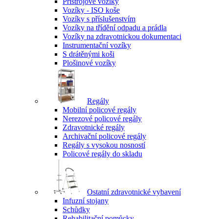
Přístrojové vozíky
Vozíky - ISO koše
Vozíky s příslušenstvím
Vozíky na třídění odpadu a prádla
Vozíky na zdravotnickou dokumentaci
Instrumentační vozíky
S drátěnými koši
Plošinové vozíky
Regály
Mobilní policové regály
Nerezové policové regály
Zdravotnické regály
Archivační policové regály
Regály s vysokou nosností
Policové regály do skladu
Ostatní zdravotnické vybavení
Infuzní stojany
Schůdky
Rehabilitační pomůcky