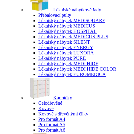
Lékařské nábytkové řady
Přebalovací pulty
Lékařský nábytek MEDISQUARE
Lékařský nábytek MEDICUS
Lékařský nábytek HOSPITAL
Lékařský nábytek MEDICUS PLUS
Lékařský nábytek SILENT
Lékařský nábytek ENERGY
Lékařský nábytek LUXORA
Lékařský nábytek PURE
Lékařský nábytek MEDI HIDE
Lékařský nábytek MEDI HIDE COLOR
Lékařský nábytek EUROMEDICA
Kartotéky
Celodřevěné
Kovové
Kovové s dřevěnými čílky
Pro formát A4
Pro formát A5
Pro formát A6