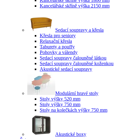
Kancelářské skříně výška 1800 mm
Kancelářské skříně výška 2150 mm
Sedací soupravy a křesla
Křesla pro seniory
Relaxační křesla
Taburety a pouffy
Pohovky a válendy
Sedací soupravy čalouněné látkou
Sedací soupravy čalouněné koženkou
Akustické sedací soupravy
Modulární hravé stoly
Stoly výšky 520 mm
Stoly výšky 750 mm
Stoly na kolečkách výšky 750 mm
Akustické boxy