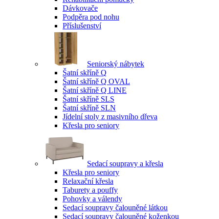
Dávkovače
Podpěra pod nohu
Příslušenství
Seniorský nábytek
Šatní skříně Q
Šatní skříně Q OVAL
Šatní skříně Q LINE
Šatní skříně SLS
Šatní skříně SLN
Jídelní stoly z masivního dřeva
Křesla pro seniory
Sedací soupravy a křesla
Křesla pro seniory
Relaxační křesla
Taburety a pouffy
Pohovky a válendy
Sedací soupravy čalouněné látkou
Sedací soupravy čalouněné koženkou