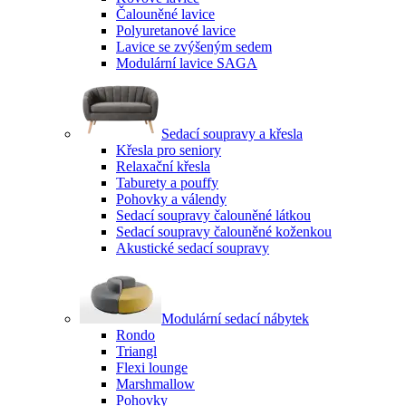
Čalouněné lavice
Polyuretanové lavice
Lavice se zvýšeným sedem
Modulární lavice SAGA
Sedací soupravy a křesla
Křesla pro seniory
Relaxační křesla
Taburety a pouffy
Pohovky a válendy
Sedací soupravy čalouněné látkou
Sedací soupravy čalouněné koženkou
Akustické sedací soupravy
Modulární sedací nábytek
Rondo
Triangl
Flexi lounge
Marshmallow
Pohovky