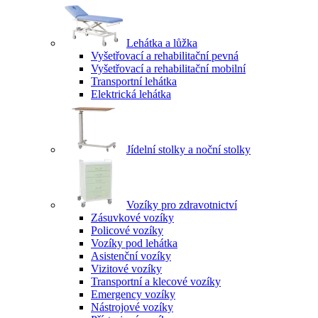
Lehátka a lůžka
Vyšetřovací a rehabilitační pevná
Vyšetřovací a rehabilitační mobilní
Transportní lehátka
Elektrická lehátka
Jídelní stolky a noční stolky
Vozíky pro zdravotnictví
Zásuvkové vozíky
Policové vozíky
Vozíky pod lehátka
Asistenční vozíky
Vizitové vozíky
Transportní a klecové vozíky
Emergency vozíky
Nástrojové vozíky