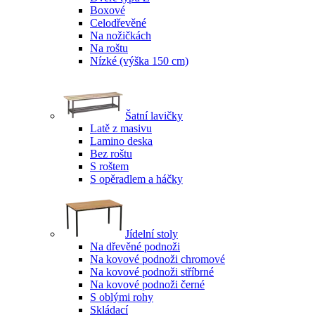
Boxové
Celodřevěné
Na nožičkách
Na roštu
Nízké (výška 150 cm)
Šatní lavičky
Latě z masivu
Lamino deska
Bez roštu
S roštem
S opěradlem a háčky
Jídelní stoly
Na dřevěné podnoži
Na kovové podnoži chromové
Na kovové podnoži stříbrné
Na kovové podnoži černé
S oblými rohy
Skládací