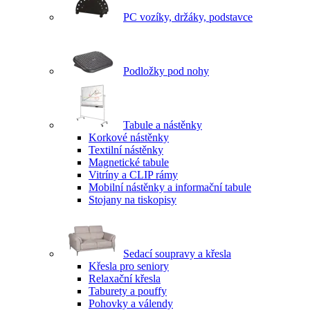
PC vozíky, držáky, podstavce
Podložky pod nohy
Tabule a nástěnky
Korkové nástěnky
Textilní nástěnky
Magnetické tabule
Vitríny a CLIP rámy
Mobilní nástěnky a informační tabule
Stojany na tiskopisy
Sedací soupravy a křesla
Křesla pro seniory
Relaxační křesla
Taburety a pouffy
Pohovky a válendy