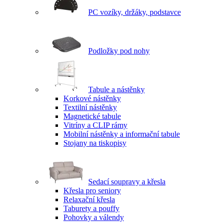
PC vozíky, držáky, podstavce
Podložky pod nohy
Tabule a nástěnky
Korkové nástěnky
Textilní nástěnky
Magnetické tabule
Vitríny a CLIP rámy
Mobilní nástěnky a informační tabule
Stojany na tiskopisy
Sedací soupravy a křesla
Křesla pro seniory
Relaxační křesla
Taburety a pouffy
Pohovky a válendy