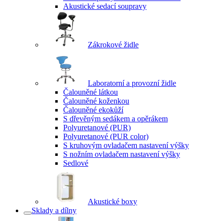
Akustické sedací soupravy
Zákrokové židle
Laboratorní a provozní židle
Čalouněné látkou
Čalouněné koženkou
Čalouněné ekokůží
S dřevěným sedákem a opěrákem
Polyuretanové (PUR)
Polyuretanové (PUR color)
S kruhovým ovladačem nastavení výšky
S nožním ovladačem nastavení výšky
Sedlové
Akustické boxy
Sklady a dílny