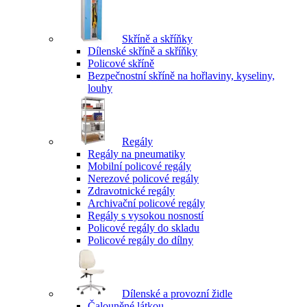
Skříně a skříňky
Dílenské skříně a skříňky
Policové skříně
Bezpečnostní skříně na hořlaviny, kyseliny,
louhy
Regály
Regály na pneumatiky
Mobilní policové regály
Nerezové policové regály
Zdravotnické regály
Archivační policové regály
Regály s vysokou nosností
Policové regály do skladu
Policové regály do dílny
Dílenské a provozní židle
Čalouněné látkou