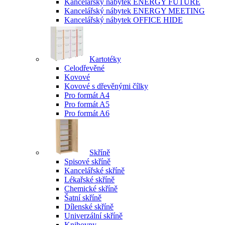
Kancelářský nábytek ENERGY FUTURE
Kancelářský nábytek ENERGY MEETING
Kancelářský nábytek OFFICE HIDE
Kartotéky
Celodřevěné
Kovové
Kovové s dřevěnými čílky
Pro formát A4
Pro formát A5
Pro formát A6
Skříně
Spisové skříně
Kancelářské skříně
Lékařské skříně
Chemické skříně
Šatní skříně
Dílenské skříně
Univerzální skříně
Knihovny