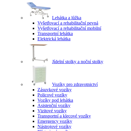
Lehátka a lůžka
Vyšetřovací a rehabilitační pevná
Vyšetřovací a rehabilitační mobilní
Transportní lehátka
Elektrická lehátka
Jídelní stolky a noční stolky
Vozíky pro zdravotnictví
Zásuvkové vozíky
Policové vozíky
Vozíky pod lehátka
Asistenční vozíky
Vizitové vozíky
Transportní a klecové vozíky
Emergency vozíky
Nástrojové vozíky