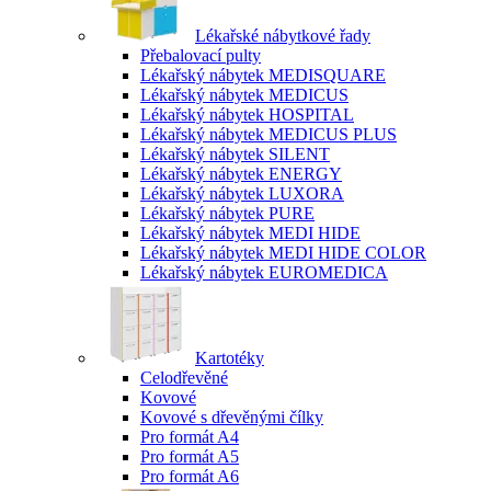
Lékařské nábytkové řady
Přebalovací pulty
Lékařský nábytek MEDISQUARE
Lékařský nábytek MEDICUS
Lékařský nábytek HOSPITAL
Lékařský nábytek MEDICUS PLUS
Lékařský nábytek SILENT
Lékařský nábytek ENERGY
Lékařský nábytek LUXORA
Lékařský nábytek PURE
Lékařský nábytek MEDI HIDE
Lékařský nábytek MEDI HIDE COLOR
Lékařský nábytek EUROMEDICA
Kartotéky
Celodřevěné
Kovové
Kovové s dřevěnými čílky
Pro formát A4
Pro formát A5
Pro formát A6