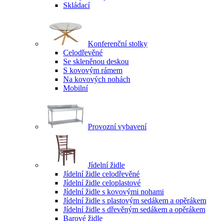
Skládací
Konferenční stolky
Celodřevěné
Se skleněnou deskou
S kovovým rámem
Na kovových nohách
Mobilní
Provozní vybavení
Jídelní židle
Jídelní židle celodřevěné
Jídelní židle celoplastové
Jídelní židle s kovovými nohami
Jídelní židle s plastovým sedákem a opěrákem
Jídelní židle s dřevěným sedákem a opěrákem
Barové židle