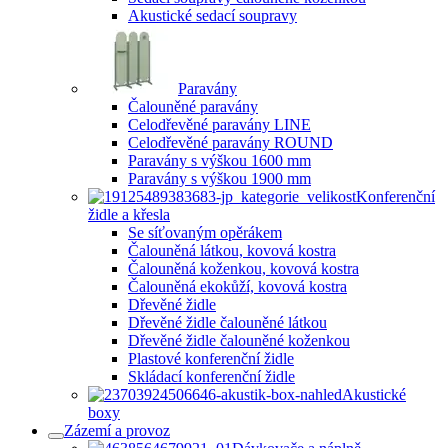
Akustické sedací soupravy
Paravány
Čalouněné paravány
Celodřevěné paravány LINE
Celodřevěné paravány ROUND
Paravány s výškou 1600 mm
Paravány s výškou 1900 mm
Konferenční
židle a křesla
Se síťovaným opěrákem
Čalouněná látkou, kovová kostra
Čalouněná koženkou, kovová kostra
Čalouněná ekokůží, kovová kostra
Dřevěné židle
Dřevěné židle čalouněné látkou
Dřevěné židle čalouněné koženkou
Plastové konferenční židle
Skládací konferenční židle
Akustické
boxy
Zázemí a provoz