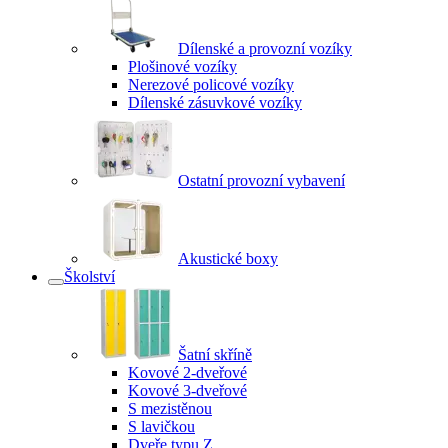
Dílenské a provozní vozíky
Plošinové vozíky
Nerezové policové vozíky
Dílenské zásuvkové vozíky
Ostatní provozní vybavení
Akustické boxy
Školství
Šatní skříně
Kovové 2-dveřové
Kovové 3-dveřové
S mezistěnou
S lavičkou
Dveře typu Z