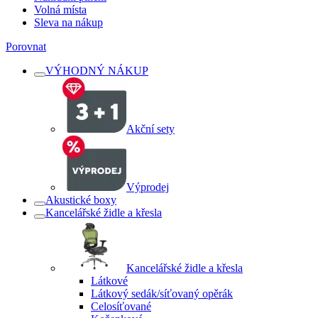
Volná místa
Sleva na nákup
Porovnat
VÝHODNÝ NÁKUP
Akční sety
Výprodej
Akustické boxy
Kancelářské židle a křesla
Kancelářské židle a křesla
Látkové
Látkový sedák/síťovaný opěrák
Celosíťované