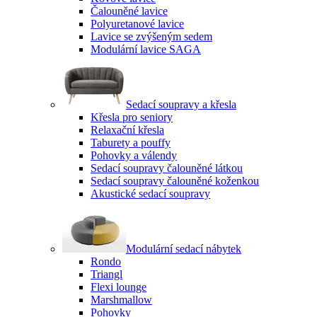
Čalouněné lavice
Polyuretanové lavice
Lavice se zvýšeným sedem
Modulární lavice SAGA
Sedací soupravy a křesla
Křesla pro seniory
Relaxační křesla
Taburety a pouffy
Pohovky a válendy
Sedací soupravy čalouněné látkou
Sedací soupravy čalouněné koženkou
Akustické sedací soupravy
Modulární sedací nábytek
Rondo
Triangl
Flexi lounge
Marshmallow
Pohovky