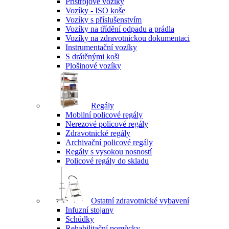
Přístrojové vozíky
Vozíky - ISO koše
Vozíky s příslušenstvím
Vozíky na třídění odpadu a prádla
Vozíky na zdravotnickou dokumentaci
Instrumentační vozíky
S drátěnými koši
Plošinové vozíky
Regály
Mobilní policové regály
Nerezové policové regály
Zdravotnické regály
Archivační policové regály
Regály s vysokou nosností
Policové regály do skladu
Ostatní zdravotnické vybavení
Infuzní stojany
Schůdky
Rehabilitační pomůcky