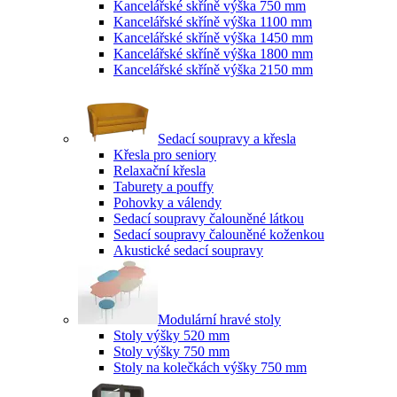
Kancelářské skříně výška 750 mm
Kancelářské skříně výška 1100 mm
Kancelářské skříně výška 1450 mm
Kancelářské skříně výška 1800 mm
Kancelářské skříně výška 2150 mm
Sedací soupravy a křesla
Křesla pro seniory
Relaxační křesla
Taburety a pouffy
Pohovky a válendy
Sedací soupravy čalouněné látkou
Sedací soupravy čalouněné koženkou
Akustické sedací soupravy
Modulární hravé stoly
Stoly výšky 520 mm
Stoly výšky 750 mm
Stoly na kolečkách výšky 750 mm