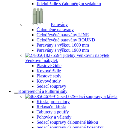
Jídelní židle s čalouněným sedákem
Paravány
Čalouněné paravány
Celodřevěné paravány LINE
Celodřevěné paravány ROUND
Paravány s výškou 1600 mm
Paravány s výškou 1900 mm
Venkovní nábytek
Plastové židle
Kovové židle
Plastové stoly
Kovové stoly
Sedací soupravy
Konferenční a kulturní sály
Sedací soupravy a křesla
Křesla pro seniory
Relaxační křesla
Taburety a pouffy
Pohovky a válendy
Sedací soupravy čalouněné látkou
Sedací soupravy čalouněné koženkou