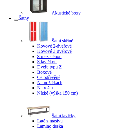
Akustické boxy
Šatny
Šatní skříně
Kovové 2-dveřové
Kovové 3-dveřové
S mezistěnou
S lavičkou
Dveře typu Z
Boxové
Celodřevěné
Na nožičkách
Na roštu
Nízké (výška 150 cm)
Šatní lavičky
Latě z masivu
Lamino deska