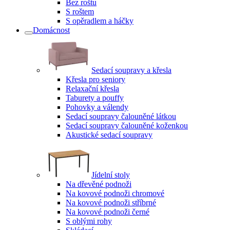
Bez roštu
S roštem
S opěradlem a háčky
Domácnost
Sedací soupravy a křesla
Křesla pro seniory
Relaxační křesla
Taburety a pouffy
Pohovky a válendy
Sedací soupravy čalouněné látkou
Sedací soupravy čalouněné koženkou
Akustické sedací soupravy
Jídelní stoly
Na dřevěné podnoži
Na kovové podnoži chromové
Na kovové podnoži stříbrné
Na kovové podnoži černé
S oblými rohy