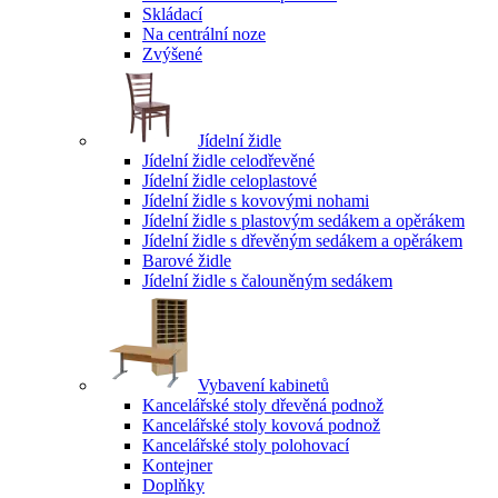
Skládací
Na centrální noze
Zvýšené
Jídelní židle
Jídelní židle celodřevěné
Jídelní židle celoplastové
Jídelní židle s kovovými nohami
Jídelní židle s plastovým sedákem a opěrákem
Jídelní židle s dřevěným sedákem a opěrákem
Barové židle
Jídelní židle s čalouněným sedákem
Vybavení kabinetů
Kancelářské stoly dřevěná podnož
Kancelářské stoly kovová podnož
Kancelářské stoly polohovací
Kontejner
Doplňky