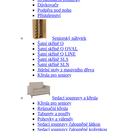
Dávkovače
Podpěra pod nohu
Příslušenství
Seniorský nábytek
Šatní skříně Q
Šatní skříně Q OVAL
Šatní skříně Q LINE
Šatní skříně SLS
Šatní skříně SLN
Jídelní stoly z masivního dřeva
Křesla pro seniory
Sedací soupravy a křesla
Křesla pro seniory
Relaxační křesla
Taburety a pouffy
Pohovky a válendy
Sedací soupravy čalouněné látkou
Sedací soupravy čalouněné koženkou