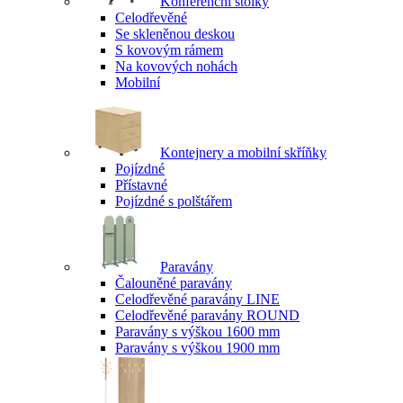
Konferenční stolky
Celodřevěné
Se skleněnou deskou
S kovovým rámem
Na kovových nohách
Mobilní
Kontejnery a mobilní skříňky
Pojízdné
Přístavné
Pojízdné s polštářem
Paravány
Čalouněné paravány
Celodřevěné paravány LINE
Celodřevěné paravány ROUND
Paravány s výškou 1600 mm
Paravány s výškou 1900 mm