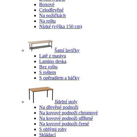
Boxové
Celodřevěné
Na nožičkách
Na roštu
Nízké (výška 150 cm)
Šatní lavičky
Latě z masivu
Lamino deska
Bez roštu
S roštem
S opěradlem a háčky
Jídelní stoly
Na dřevěné podnoži
Na kovové podnoži chromové
Na kovové podnoži stříbrné
Na kovové podnoži černé
S oblými rohy
Skládací