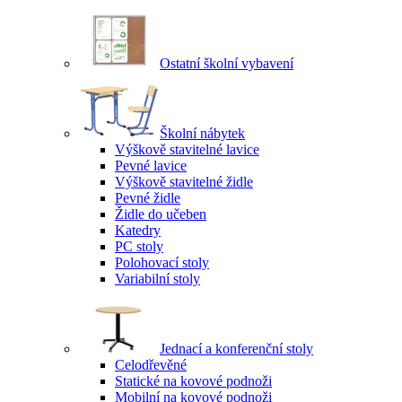
Ostatní školní vybavení
Školní nábytek
Výškově stavitelné lavice
Pevné lavice
Výškově stavitelné židle
Pevné židle
Židle do učeben
Katedry
PC stoly
Polohovací stoly
Variabilní stoly
Jednací a konferenční stoly
Celodřevěné
Statické na kovové podnoži
Mobilní na kovové podnoži