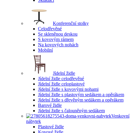
Skládací
Konferenční stolky
Celodřevěné
Se skleněnou deskou
S kovovým rámem
Na kovových nohách
Mobilní
Jídelní židle
Jídelní židle celodřevěné
Jídelní židle celoplastové
Jídelní židle s kovovými nohami
Jídelní židle s plastovým sedákem a opěrákem
Jídelní židle s dřevěným sedákem a opěrákem
Barové židle
Jídelní židle s čalouněným sedákem
Venkovní
nábytek
Plastové židle
Kovové židle