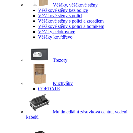
Věšáky, věšákové stěny
Věšákové stěny bez police
Věšákové stěny s policí
Věšákové stěny s policí a zrcadlem
Věšákové stěny s policí a botníkem
Věšáky celokovové
Věšáky kov/dřevo
Trezory
Kuchyňky
COFDATE
Multimediální zásuvková centra, vedení
kabelů