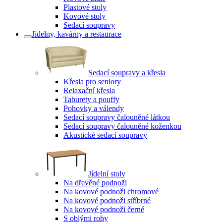
Plastové stoly
Kovové stoly
Sedací soupravy
Jídelny, kavárny a restaurace
Sedací soupravy a křesla
Křesla pro seniory
Relaxační křesla
Taburety a pouffy
Pohovky a válendy
Sedací soupravy čalouněné látkou
Sedací soupravy čalouněné koženkou
Akustické sedací soupravy
Jídelní stoly
Na dřevěné podnoži
Na kovové podnoži chromové
Na kovové podnoži stříbrné
Na kovové podnoži černé
S oblými rohy