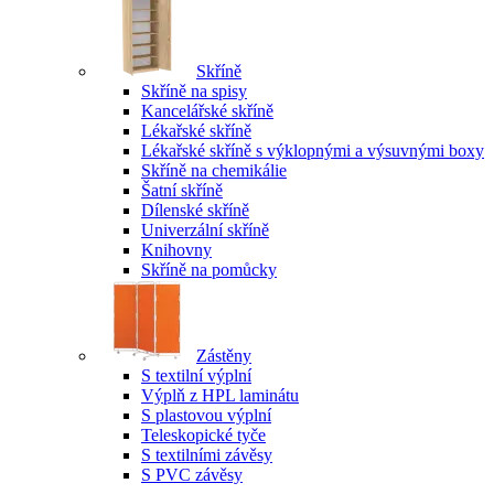
Skříně
Skříně na spisy
Kancelářské skříně
Lékařské skříně
Lékařské skříně s výklopnými a výsuvnými boxy
Skříně na chemikálie
Šatní skříně
Dílenské skříně
Univerzální skříně
Knihovny
Skříně na pomůcky
Zástěny
S textilní výplní
Výplň z HPL laminátu
S plastovou výplní
Teleskopické tyče
S textilními závěsy
S PVC závěsy